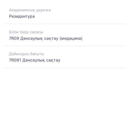
Академиялық дәреже
Резидентура
Білім беру саласы
7R09 Денсаулық сақтау (медицина)
Дайындық бағыты
7R091 Денсаулық сақтау