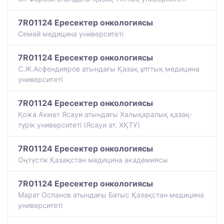
7R01124 Ересектер онкологиясы
Семей медицина университеті
7R01124 Ересектер онкологиясы
С.Ж.Асфендияров атындағы Қазақ ұлттық медицина
университеті
7R01124 Ересектер онкологиясы
Қожа Ахмет Ясауи атындағы Халықаралық қазақ-
түрiк университетi (Ясауи ат. ХҚТУ)
7R01124 Ересектер онкологиясы
Оңтүстік Қазақстан медицина академиясы
7R01124 Ересектер онкологиясы
Марат Оспанов атындағы Батыс Қазақстан медицина
университеті