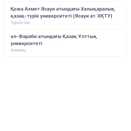
Қожа Ахмет Ясауи атындағы Халықаралық
қазақ-түрiк университетi (Ясауи ат. ХҚТУ)
Түркістан
әл-Фараби атындағы Қазақ Ұлттық
университеті
Алматы