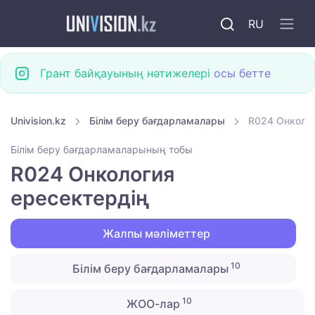
RU
Грант байқауының нәтижелері
осы бетте
Univision.kz
Білім беру бағдарламалары
R024 Онколог
Білім беру бағдарламаларының тобы
R024 Онкология
ересектердің
Жалпы мәліметтер
10
Білім беру бағдарламалары
10
ЖОО-лар