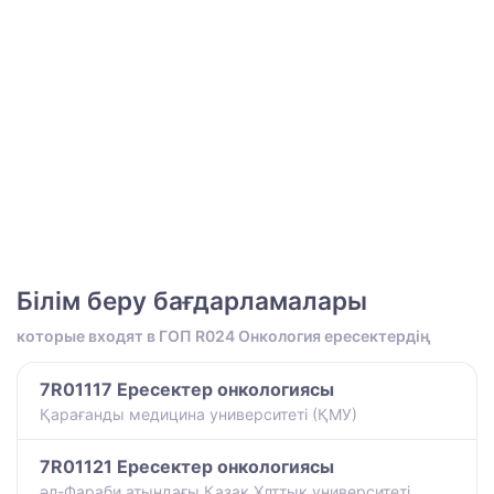
Білім беру бағдарламалары
которые входят в ГОП R024 Онкология ересектердің
7R01117 Ересектер онкологиясы
Қарағанды медицина университеті (ҚМУ)
7R01121 Ересектер онкологиясы
әл-Фараби атындағы Қазақ Ұлттық университеті