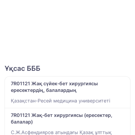
Ұқсас БББ
7R01121 Жақ сүйек-бет хирургиясы
ересектердің, балалардың
Қазақстан-Ресей медицина университеті
7R01121 Жақ-бет хирургиясы (ересектер,
балалар)
С.Ж.Асфендияров атындағы Қазақ ұлттық