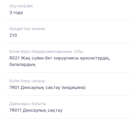
Оқу мерзімі
3 года
Кредиттер көлемі
210
Білім беру бағдарламаларының тобы
R021 Жақ сүйек-бет хирургиясы ересектердің,
балалардың
Білім беру саласы
7R01 Денсаулық сақтау (медицина)
Дайындық бағыты
7R011 Денсаулық сақтау