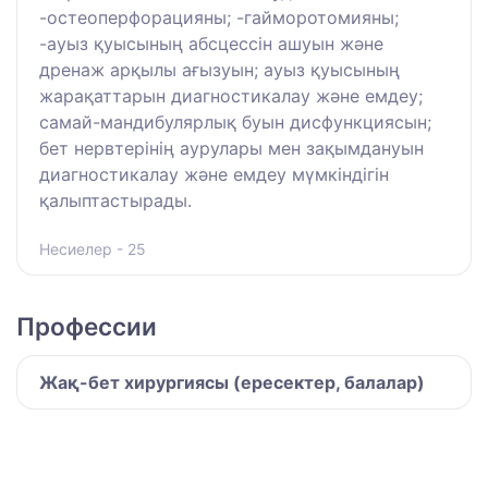
-остеоперфорацияны; -гайморотомияны;
-ауыз қуысының абсцессін ашуын және
дренаж арқылы ағызуын; ауыз қуысының
жарақаттарын диагностикалау және емдеу;
самай-мандибулярлық буын дисфункциясын;
бет нервтерінің аурулары мен зақымдануын
диагностикалау және емдеу мүмкіндігін
қалыптастырады.
Несиелер - 25
Профессии
Жақ-бет хирургиясы (ересектер, балалар)