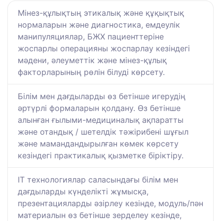
Мінез-құлықтың этикалық және құқықтық
нормаларын және диагностика, емдеулік
манипуляциялар, БЖХ пациенттеріне
жоспарлы операцияны жоспарлау кезіндегі
мәдени, әлеуметтік және мінез-құлық
факторларының рөлін білуді көрсету.
Білім мен дағдыларды өз бетінше игерудің
әртүрлі формаларын қолдану. Өз бетінше
алынған ғылыми-медициналық ақпаратты
және отандық / шетелдік тәжірибені шұғыл
және мамандандырылған көмек көрсету
кезіндегі практикалық қызметке біріктіру.
IT технологиялар саласындағы білім мен
дағдыларды күнделікті жұмысқа,
презентацияларды әзірлеу кезінде, модуль/пән
материалын өз бетінше зерделеу кезінде,