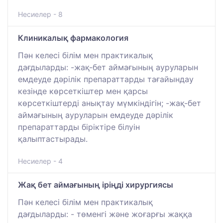
Несиелер - 8
Клиникалық фармакология
Пән келесі білім мен практикалық
дағдыларды: -жақ-бет аймағының ауруларын
емдеуде дәрілік препараттарды тағайындау
кезінде көрсеткіштер мен қарсы
көрсеткіштерді анықтау мүмкіндігін; -жақ-бет
аймағының ауруларын емдеуде дәрілік
препараттарды біріктіре білуін
қалыптастырады.
Несиелер - 4
Жақ бет аймағының іріңді хирургиясы
Пән келесі білім мен практикалық
дағдыларды: - төменгі және жоғарғы жаққа