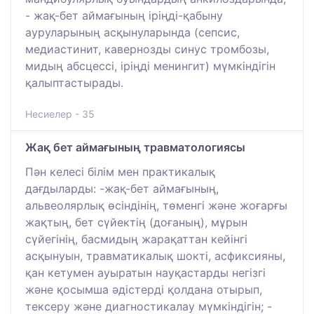
- жақ-бет аймағының іріңді-қабыну
ауруларының асқынуларында (сепсис,
медиастинит, кавернозды синус тромбозы,
мидың абсцессі, іріңді менингит) мүмкіндігін
қалыптастырады.
Несиелер - 35
Жақ бет аймағының травматологиясы
Пән келесі білім мен практикалық
дағдыларды: -жақ-бет аймағының,
альвеолярлық өсіндінің, төменгі және жоғарғы
жақтың, бет сүйектің (доғаның), мұрын
сүйегінің, басмидың жарақаттан кейінгі
асқынуын, травматикалық шокті, асфиксияны,
қан кетумен ауыратын науқастарды негізгі
және қосымша әдістерді қолдана отырып,
тексеру және диагностикалау мүмкіндігін; -