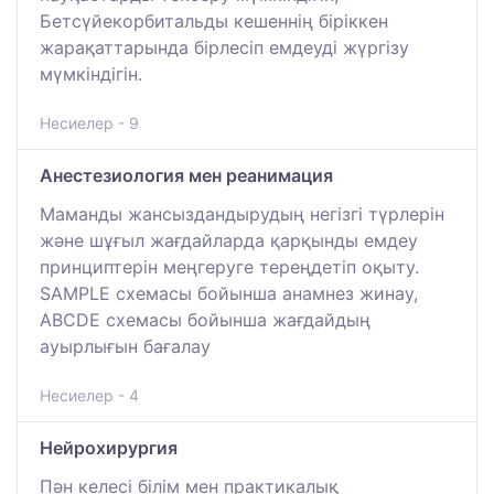
Бетсүйекорбитальды кешеннің біріккен
жарақаттарында бірлесіп емдеуді жүргізу
мүмкіндігін.
Несиелер - 9
Анестезиология мен реанимация
Маманды жансыздандырудың негізгі түрлерін
және шұғыл жағдайларда қарқынды емдеу
принциптерін меңгеруге тереңдетіп оқыту.
SAMPLE схемасы бойынша анамнез жинау,
ABCDE схемасы бойынша жағдайдың
ауырлығын бағалау
Несиелер - 4
Нейрохирургия
Пән келесі білім мен практикалық