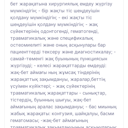
бет жарақатына хирургиялық емдеу жүргізу
мүмкіндігін; - бір жақты тіс шеңдеуішін
қолдану мүмкіндігін; - екі жақты тіс
шеңдеуішін қолдану мүмкіндігін; - жақ
сүйектерінің одонтогенді, гематогенді,
травматикалық және спецификалық
остеомиелиті және оның асқынулары бар
пациенттерді тексеру және диагностикалау; -
самай-төменгі жақ буынының пункциясын
жүргізуді; - келесі жарақаттарды емдеуді:
жақ-бет аймағы ның жұмсақ тіндерінің
жарақаттық зақымдануы, жаралар,беттің
үсуімен күйіктері; - жақ сүйектерінің
травматикалық жарақаттары - сынықтар,
тістердің, буынның шығуы, жақ-бет
аймағының аралас зақымдануы; - бас миының
жабық жарақаты: контузия, шайқалуы, басми
гематомасы; -жақ-бет аймағының
травматикалық зақымдануының асқынуларын: