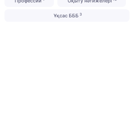
Профессии
Оқыту нәтижелері
3
Ұқсас БББ