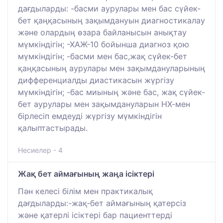
дағдыларды: -басми аурулары мен бас сүйек-
бет қаңқасының зақымдануын диагностикалау
және олардың өзара байланысын анықтау
мүмкіндігін; -ХАЖ-10 бойынша диагноз қою
мүмкіндігін; -басми мен бас,жақ сүйек-бет
қаңқасының аурулары мен зақымдануларының
дифференциалды диастикасын жүргізу
мүмкіндігін; -бас миының және бас, жақ сүйек-
бет аурулары мен зақымдануларын НХ-мен
бірлесіп емдеуді жүргізу мүмкіндігін
қалыптастырады.
Несиелер - 4
Жақ бет аймағының жаңа ісіктері
Пән келесі білім мен практикалық
дағдыларды:-жақ-бет аймағының қатерсіз
және қатерлі ісіктері бар пациенттерді