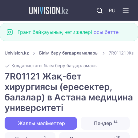
RU
Грант байқауының нәтижелері
осы бетте
Univision.kz
Білім беру бағдарламалары
7R01121 Жақ-
Қолданыстағы білім беру бағдарламасы
7R01121 Жақ-бет
хирургиясы (ересектер,
балалар) в Астана медицина
университеті
14
Жалпы мәліметтер
Пәндер
1
10