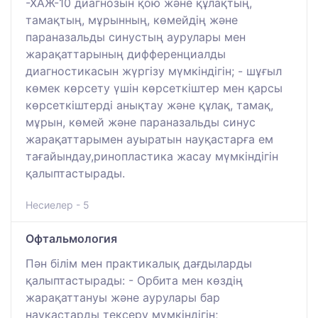
-ХАЖ-10 диагнозын қою және құлақтың,
тамақтың, мұрынның, көмейдің және
параназальды синустың аурулары мен
жарақаттарының дифференциалды
диагностикасын жүргізу мүмкіндігін; - шұғыл
көмек көрсету үшін көрсеткіштер мен қарсы
көрсеткіштерді анықтау және құлақ, тамақ,
мұрын, көмей және параназальды синус
жарақаттарымен ауыратын науқастарға ем
тағайындау,ринопластика жасау мүмкіндігін
қалыптастырады.
Несиелер - 5
Офтальмология
Пән білім мен практикалық дағдыларды
қалыптастырады: - Орбита мен көздің
жарақаттануы және аурулары бар
науқастарды тексеру мүмкіндігін;