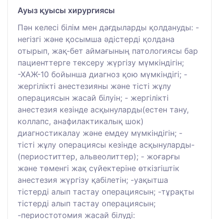
Ауыз қуысы хирургиясы
Пән келесі білім мен дағдыларды қолдануды: -
негізгі және қосымша әдістерді қолдана
отырып, жақ-бет аймағының патологиясы бар
пациенттерге тексеру жүргізу мүмкіндігін;
-ХАЖ-10 бойынша диагноз қою мүмкіндігі; -
жергілікті анестезияны және тісті жұлу
операциясын жасай білуін; - жергілікті
анестезия кезінде асқынуларды(естен тану,
коллапс, анафилактикалық шок)
диагностикалау және емдеу мүмкіндігін; -
тісті жұлу операциясы кезінде асқынуларды-
(периоститтер, альвеолиттер); - жоғарғы
және төменгі жақ сүйектеріне өткізгіштік
анестезия жүргізу қабілетін; -уақытша
тістерді алып тастау операциясын; -тұрақты
тістерді алып тастау операциясын;
-периостотомия жасай білуді: