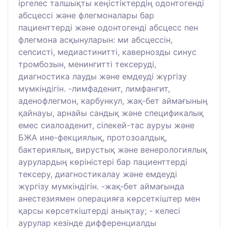
іргелес талшықты кеңістіктердің одонтогенді
абсцессі және флегмоналары бар
пациенттерді және одонтогенді абсцесс пен
флегмона асқынуларын: ми абсцессін,
сепсисті, медиастинитті, кавернозды синус
тромбозын, менингитті тексеруді,
диагностика лауды және емдеуді жүргізу
мүмкіндігін. -лимфаденит, лимфангит,
аденофлегмон, карбункул, жақ-бет аймағының
қайнауы, арнайы сандық және спецификалық
емес сиалоаденит, сілекей-тас ауруы және
БЖА ине-фекциялық, протозоалдық,
бактериялық, вирустық және венерологиялық
аурулардың көріністері бар пациенттерді
тексеру, диагностикалау және емдеуді
жүргізу мүмкіндігін. -жақ-бет аймағында
анестезиямен операцияға көрсеткіштер мен
қарсы көрсеткіштерді анықтау; - келесі
аурулар кезінде дифференциалды