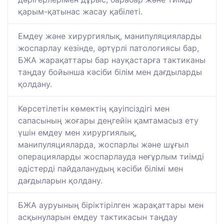
қарым-қатынас жасау қабілеті.
Емдеу және хирургиялық, манипуляцияларды
жоспарлау кезінде, әртүрлі патологиясы бар,
БЖА жарақаттары бар науқастарға тактиканы
таңдау бойынша кәсіби білім мен дағдыларды
қолдану.
Көрсетілетін көмектің қауіпсіздігі мен
сапасының жоғары деңгейін қамтамасыз ету
үшін емдеу мен хирургиялық,
манипуляцияларда, жоспарлы және шұғыл
операцияларды жоспарлауда неғұрлым тиімді
әдістерді пайдаланудың кәсіби білімі мен
дағдыларын қолдану.
БЖА ауруының біріктірілген жарақаттары мен
асқынуларын емдеу тактикасын таңдау