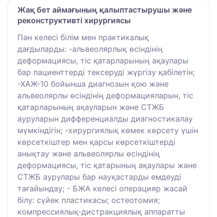
Жақ бет аймағының қалыптастырушы және
реконструктивті хирургиясы
Пән келесі білім мен практикалық
дағдыларды: -альвеолярлық өсіндінің
деформациясы, тіс қатарларының ақаулары
бар пациенттерді тексеруді жүргізу қабілетін;
-ХАЖ-10 бойынша диагнозын қою және
альвеолярлы өсіндінің деформацияларын, тіс
қатарларының ақауларын және СТЖБ
ауруларын дифференциалды диагностикалау
мүмкіндігін; -хирургиялық көмек көрсету үшін
көрсеткіштер мен қарсы көрсеткіштерді
анықтау және альвеолярлы өсіндінің
деформациясы, тіс қатарының ақаулары және
СТЖБ аурулары бар науқастарды емдеуді
тағайындау; - БЖА келесі операцияр жасай
білу: сүйек пластикасы; остеотомия;
компрессиялық-дистракциялық аппаратты