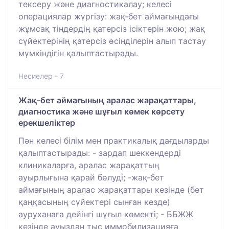
тексеру және диагностикалау; келесі
операциялар жүргізу: жақ-бет аймағындағы
жұмсақ тіндердің қатерсіз ісіктерін жою; жақ
сүйектерінің қатерсіз өсінділерін алып тастау
мүмкіндігін қалыптастырады.
Несиелер - 7
Жақ-бет аймағының аралас жарақаттары,
диагностика және шұғыл көмек көрсету
ерекшеліктер
Пән келесі білім мен практикалық дағдыларды
қалыптастырады: - зардап шеккендерді
клиникаларға, аралас жарақаттың
ауырлығына қарай бөлуді; -жақ-бет
аймағының аралас жарақаттары кезінде (бет
қаңқасының сүйектері сынған кезде)
ауруханаға дейінгі шұғыл көмекті; - ББЖЖ
кезінде ауыздан тыс иммобилизацияға