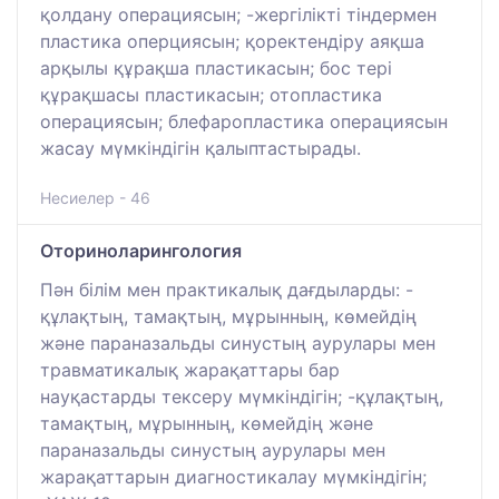
қолдану операциясын; -жергілікті тіндермен
пластика оперциясын; қоректендіру аяқша
арқылы құрақша пластикасын; бос тері
құрақшасы пластикасын; отопластика
операциясын; блефаропластика операциясын
жасау мүмкіндігін қалыптастырады.
Несиелер - 46
Оториноларингология
Пән білім мен практикалық дағдыларды: -
құлақтың, тамақтың, мұрынның, көмейдің
және параназальды синустың аурулары мен
травматикалық жарақаттары бар
науқастарды тексеру мүмкіндігін; -құлақтың,
тамақтың, мұрынның, көмейдің және
параназальды синустың аурулары мен
жарақаттарын диагностикалау мүмкіндігін;