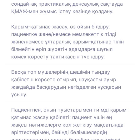
сондай-ақ практикалық денсаулық сақтауда
ҚМАЖ-мен жұмыс істеу кезінде қолдану.
Қарым-қатынас жасау, өз ойын білдіру,
пациентке және/немесе мемлекеттік тілді
және/немесе ұлтаралық қарым-қатынас тілін
білмейтін еріп жүретін адамдарға шұғыл
көмек көрсету тактикасын түсіндіру.
Басқа топ мүшелерінің шешімін тыңдау
қабілетін көрсете отырып, науқасты ауыр
жағдайда басқарудың негізделген нұсқасын
ұсыну.
Пациентпен, оның туыстарымен тиімді қарым-
қатынас жасау қабілеті; пациент үшін ең
жақсы нәтижелерге қол жеткізу мақсатында
әріптестерімен, бейінді бөлімшелердің
дәрігерлерімен дұрыс, барабар және тиімді