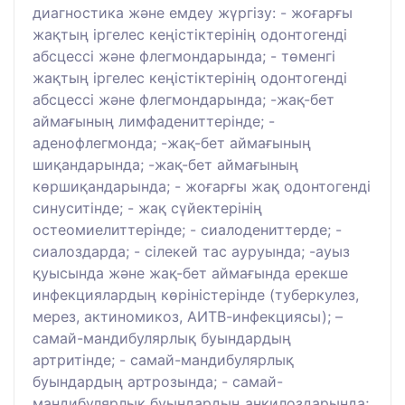
диагностика және емдеу жүргізу: - жоғарғы
жақтың іргелес кеңістіктерінің одонтогенді
абсцессі және флегмондарында; - төменгі
жақтың іргелес кеңістіктерінің одонтогенді
абсцессі және флегмондарында; -жақ-бет
аймағының лимфадениттерінде; -
аденофлегмонда; -жақ-бет аймағының
шиқандарында; -жақ-бет аймағының
көршиқандарында; - жоғарғы жақ одонтогенді
синуситінде; - жақ сүйектерінің
остеомиелиттерінде; - сиалодениттерде; -
сиалоздарда; - сілекей тас ауруында; -ауыз
қуысында және жақ-бет аймағында ерекше
инфекциялардың көріністерінде (туберкулез,
мерез, актиномикоз, АИТВ-инфекциясы); –
самай-мандибулярлық буындардың
артритінде; - самай-мандибулярлық
буындардың артрозында; - самай-
мандибулярлық буындардың анкилоздарында;