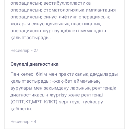
операциясын; вестибуллопластика
операциясын; стоматологиялық имплантация
операциясын; синус-лифтинг операциясын;
жоғарғы синус қуысының пластикалық
операциясын жүргізу қабілеті мүмкіндігін
қалыптастырады.
Несиелер - 27
Сәулелі диагностика
Пән келесі білім мен практикалық дағдыларды
қалыптастырады: -жақ-бет аймағының
аурулары мен зақымдану ларының рентгендік
диагностикасын жүргізу және рентгенді
(ОПТГ,КТ,МРТ, КЛКТ) зерттеуді түсіндіру
қабілетін.
Несиелер - 4