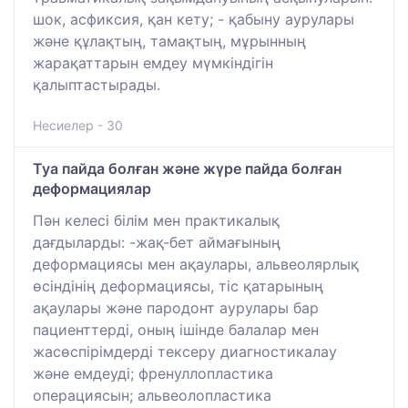
шок, асфиксия, қан кету; - қабыну аурулары
және құлақтың, тамақтың, мұрынның
жарақаттарын емдеу мүмкіндігін
қалыптастырады.
Несиелер - 30
Туа пайда болған және жүре пайда болған
деформациялар
Пән келесі білім мен практикалық
дағдыларды: -жақ-бет аймағының
деформациясы мен ақаулары, альвеолярлық
өсіндінің деформациясы, тіс қатарының
ақаулары және пародонт аурулары бар
пациенттерді, оның ішінде балалар мен
жасөспірімдерді тексеру диагностикалау
және емдеуді; френуллопластика
операциясын; альвеолопластика