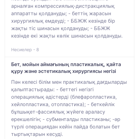
арналған компрессиялық-дистракциялық
аппаратты қолдануды; - беттің жарасын
хирургиялық емдеуді; - ББЖЖ кезінде бір
жақты тіс шинасын қолдануды; - ББЖЖ
кезінде екі жақты көлік шинасын қолдануды.
Несиелер - 8
Бет, мойын аймағының пластикалық, қайта
құру және эстетикалық хирургиясы негізі
Пән келесі білім мен практикалық дағдыларды
қалыптастырады: - беттегі негізгі
операциялық әдістерді (блефаропластика,
хейлопластика, отопластика); - беткейлік
бұлшықет-фассиялық жүйеге араласу
ерекшелігін; - субменталды пластиканы; -әр
түрлі операциядан кейін пайда болатын бет
тыртықтарын кесуді.