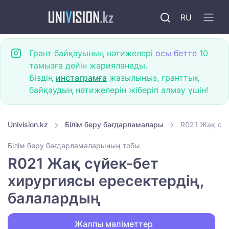
RU
Грант байқауының нәтижелері
осы бетте
10
тамызға дейін жарияланады.
Біздің
инстаграмға
жазылыңыз, гранттық
байқаудың нәтижелерін жіберіп алмау үшін!
Univision.kz
Білім беру бағдарламалары
R021 Жақ сүй
Білім беру бағдарламаларының тобы
R021 Жақ сүйек-бет
хирургиясы ересектердің,
балалардың
Жалпы мәліметтер