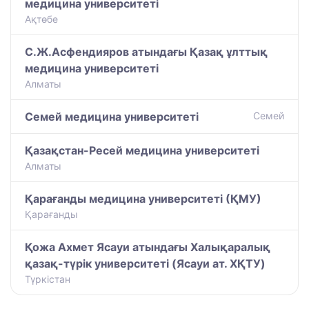
медицина университеті
Ақтөбе
С.Ж.Асфендияров атындағы Қазақ ұлттық
медицина университеті
Алматы
Семей медицина университеті
Семей
Қазақстан-Ресей медицина университеті
Алматы
Қарағанды медицина университеті (ҚМУ)
Қарағанды
Қожа Ахмет Ясауи атындағы Халықаралық
қазақ-түрiк университетi (Ясауи ат. ХҚТУ)
Түркістан