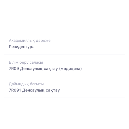
Академиялық дәреже
Резидентура
Білім беру саласы
7R09 Денсаулық сақтау (медицина)
Дайындық бағыты
7R091 Денсаулық сақтау