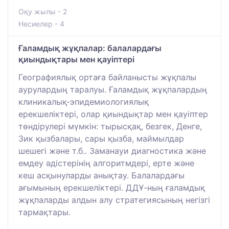
Оқу жылы - 2
Несиелер - 4
Ғаламдық жұқпалар: балалардағы
қиындықтары мен қауіптері
Географиялық ортаға байланысты жұқпалы
аурулардың таралуы. Ғаламдық жұқпалардың
клиникалық-эпидемиологиялық
ерекшеліктері, олар қиындықтар мен қауіптер
төндірулері мүмкін: тырысқақ, безгек, Денге,
Зик қызбалары, сары қызба, маймылдар
шешегі және т.б.. Заманауи диагностика және
емдеу әдістерінің алгоритмдері, ерте және
кеш асқынуларды анықтау. Балалардағы
ағымының ерекшеліктері. ДДҰ-ның ғаламдық
жұқпаларды алдын алу стратегиясының негізгі
тармақтары.