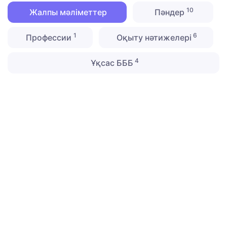
10
Жалпы мәліметтер
Пәндер
1
6
Профессии
Оқыту нәтижелері
4
Ұқсас БББ