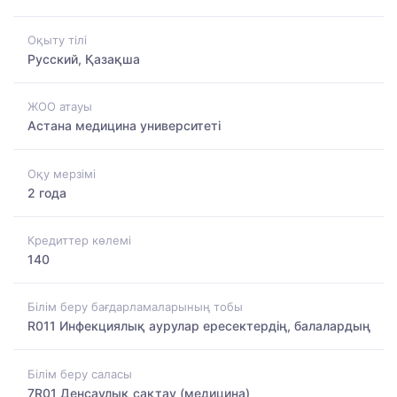
Оқыту тілі
Русский, Қазақша
ЖОО атауы
Астана медицина университеті
Оқу мерзімі
2 года
Кредиттер көлемі
140
Білім беру бағдарламаларының тобы
R011 Инфекциялық аурулар ересектердің, балалардың
Білім беру саласы
7R01 Денсаулық сақтау (медицина)