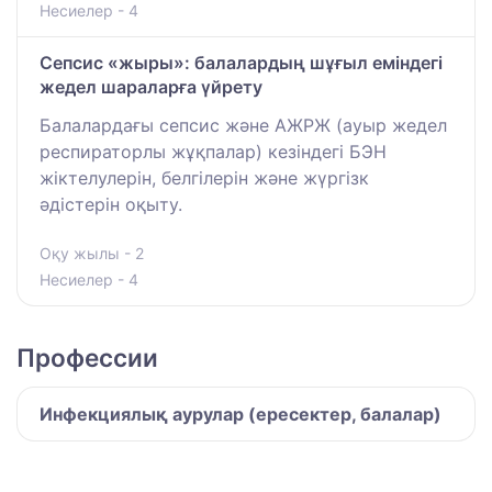
Несиелер - 4
Сепсис «жыры»: балалардың шұғыл еміндегі
жедел шараларға үйрету
Балалардағы сепсис және АЖРЖ (ауыр жедел
респираторлы жұқпалар) кезіндегі БЭН
жіктелулерін, белгілерін және жүргізк
әдістерін оқыту.
Оқу жылы - 2
Несиелер - 4
Профессии
Инфекциялық аурулар (ересектер, балалар)