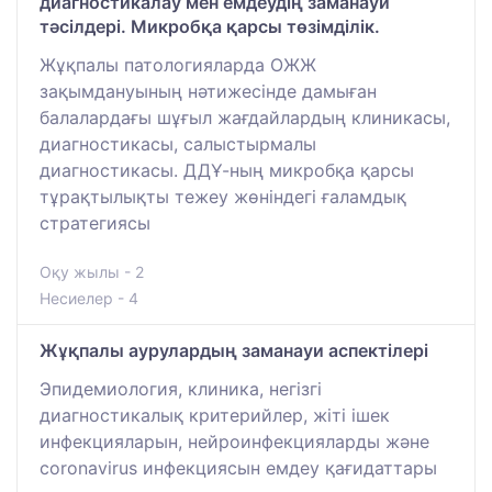
диагностикалау мен емдеудің заманауи
тәсілдері. Микробқа қарсы төзімділік.
Жұқпалы патологияларда ОЖЖ
зақымдануының нәтижесінде дамыған
балалардағы шұғыл жағдайлардың клиникасы,
диагностикасы, салыстырмалы
диагностикасы. ДДҰ-ның микробқа қарсы
тұрақтылықты тежеу жөніндегі ғаламдық
стратегиясы
Оқу жылы - 2
Несиелер - 4
Жұқпалы аурулардың заманауи аспектілері
Эпидемиология, клиника, негізгі
диагностикалық критерийлер, жіті ішек
инфекцияларын, нейроинфекцияларды және
coronavirus инфекциясын емдеу қағидаттары