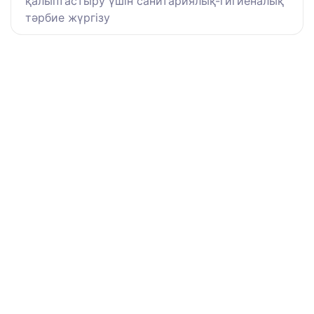
қалыптастыру үшін санитариялық-гигиеналық
тәрбие жүргізу