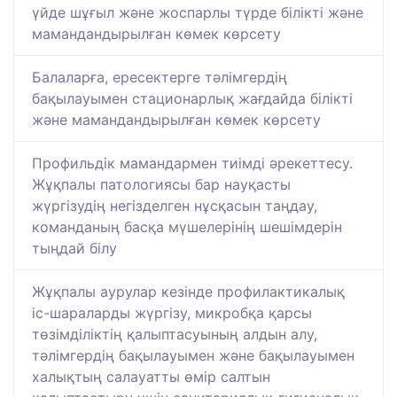
үйде шұғыл және жоспарлы түрде білікті және
мамандандырылған көмек көрсету
Балаларға, ересектерге тәлімгердің
бақылауымен стационарлық жағдайда білікті
және мамандандырылған көмек көрсету
Профильдік мамандармен тиімді әрекеттесу.
Жұқпалы патологиясы бар науқасты
жүргізудің негізделген нұсқасын таңдау,
команданың басқа мүшелерінің шешімдерін
тыңдай білу
Жұқпалы аурулар кезінде профилактикалық
іс-шараларды жүргізу, микробқа қарсы
төзімділіктің қалыптасуының алдын алу,
тәлімгердің бақылауымен және бақылауымен
халықтың салауатты өмір салтын