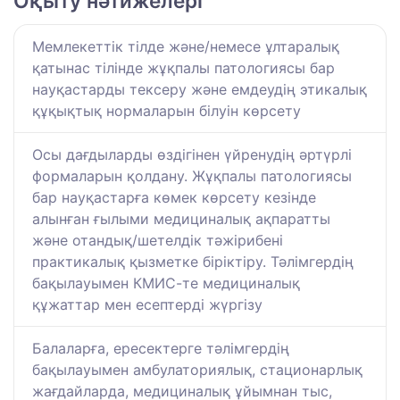
Оқыту нәтижелері
Мемлекеттік тілде және/немесе ұлтаралық
қатынас тілінде жұқпалы патологиясы бар
науқастарды тексеру және емдеудің этикалық
құқықтық нормаларын білуін көрсету
Осы дағдыларды өздігінен үйренудің әртүрлі
формаларын қолдану. Жұқпалы патологиясы
бар науқастарға көмек көрсету кезінде
алынған ғылыми медициналық ақпаратты
және отандық/шетелдік тәжірибені
практикалық қызметке біріктіру. Тәлімгердің
бақылауымен КМИС-те медициналық
құжаттар мен есептерді жүргізу
Балаларға, ересектерге тәлімгердің
бақылауымен амбулаториялық, стационарлық
жағдайларда, медициналық ұйымнан тыс,