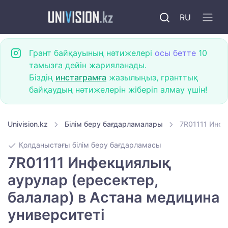
RU
Грант байқауының нәтижелері
осы бетте
10
тамызға дейін жарияланады.
Біздің
инстаграмға
жазылыңыз, гранттық
байқаудың нәтижелерін жіберіп алмау үшін!
Univision.kz
Білім беру бағдарламалары
7R01111 Инфе
Қолданыстағы білім беру бағдарламасы
7R01111 Инфекциялық
аурулар (ересектер,
балалар) в Астана медицина
университеті