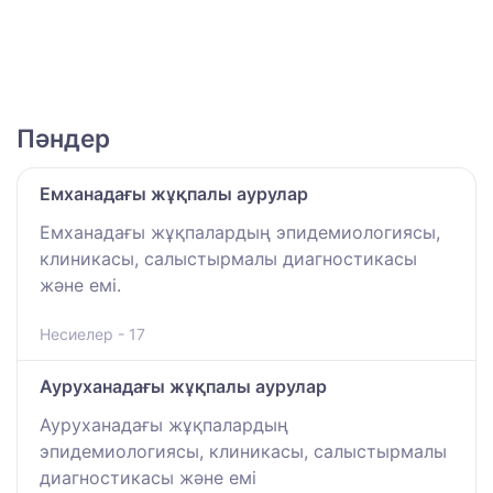
Пәндер
Емханадағы жұқпалы аурулар
Емханадағы жұқпалардың эпидемиологиясы,
клиникасы, салыстырмалы диагностикасы
және емі.
Несиелер - 17
Ауруханадағы жұқпалы аурулар
Ауруханадағы жұқпалардың
эпидемиологиясы, клиникасы, салыстырмалы
диагностикасы және емі