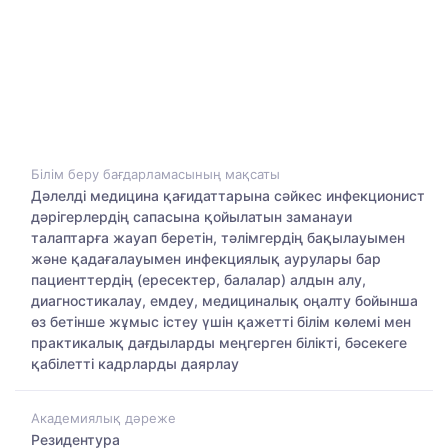
Білім беру бағдарламасының мақсаты
Дәлелді медицина қағидаттарына сәйкес инфекционист
дәрігерлердің сапасына қойылатын заманауи
талаптарға жауап беретін, тәлімгердің бақылауымен
және қадағалауымен инфекциялық аурулары бар
пациенттердің (ересектер, балалар) алдын алу,
диагностикалау, емдеу, медициналық оңалту бойынша
өз бетінше жұмыс істеу үшін қажетті білім көлемі мен
практикалық дағдыларды меңгерген білікті, бәсекеге
қабілетті кадрларды даярлау
Академиялық дәреже
Резидентура