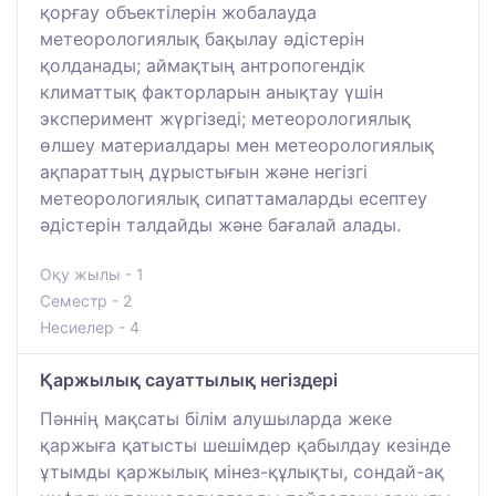
қорғау объектілерін жобалауда
метеорологиялық бақылау әдістерін
қолданады; аймақтың антропогендік
климаттық факторларын анықтау үшін
эксперимент жүргізеді; метеорологиялық
өлшеу материалдары мен метеорологиялық
ақпараттың дұрыстығын және негізгі
метеорологиялық сипаттамаларды есептеу
әдістерін талдайды және бағалай алады.
Оқу жылы - 1
Семестр - 2
Несиелер - 4
Қаржылық сауаттылық негіздері
Пәннің мақсаты білім алушыларда жеке
қаржыға қатысты шешімдер қабылдау кезінде
ұтымды қаржылық мінез-құлықты, сондай-ақ