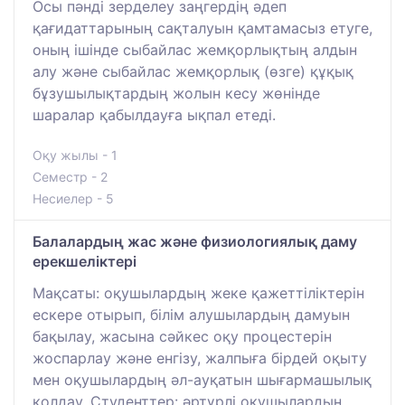
Осы пәнді зерделеу заңгердің әдеп
қағидаттарының сақталуын қамтамасыз етуге,
оның ішінде сыбайлас жемқорлықтың алдын
алу және сыбайлас жемқорлық (өзге) құқық
бұзушылықтардың жолын кесу жөнінде
шаралар қабылдауға ықпал етеді.
Оқу жылы - 1
Семестр - 2
Несиелер - 5
Балалардың жас және физиологиялық даму
ерекшеліктері
Мақсаты: оқушылардың жеке қажеттіліктерін
ескере отырып, білім алушылардың дамуын
бақылау, жасына сәйкес оқу процестерін
жоспарлау және енгізу, жалпыға бірдей оқыту
мен оқушылардың әл-ауқатын шығармашылық
қолдау. Студенттер: әртүрлі оқушылардың