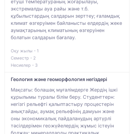
етуші температураның жоғарылауы,
экстремалды ауа райы және т.б.
құбылыстардың салдарын зерттеу; ғаламдық
климат өзгеруімен байланысты елдердің жеке
аумақтарының климатының өзгеруінен
болатын салдарын бағалау.
Оқу жылы - 1
Семестр - 2
Несиелер - 3
Геология және геоморфология негіздері
Мақсаты: болашақ мұғалімдерге Жердің ішкі
құрылымы туралы білім беру. Студенттерн:
негізгі рельефті қалыптастыру процестерін
анықтайды, аумақ рельефінің дамуын және
оны экономикалық пайдаланудың әртүрлі
тәсілдерімен геожүйелердің жұмыс істеуін
болжау; минералдарды практикалық