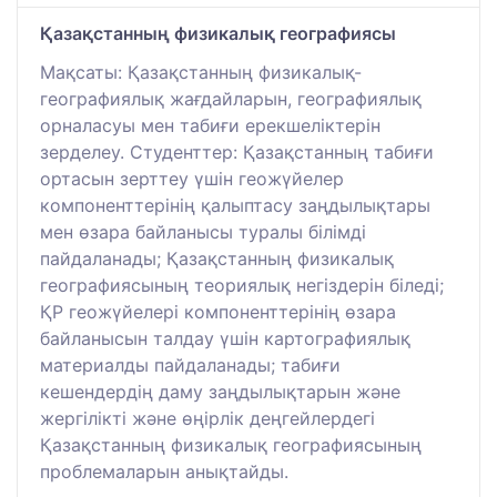
Қазақстанның физикалық географиясы
Мақсаты: Қазақстанның физикалық-
географиялық жағдайларын, географиялық
орналасуы мен табиғи ерекшеліктерін
зерделеу. Студенттер: Қазақстанның табиғи
ортасын зерттеу үшін геожүйелер
компоненттерінің қалыптасу заңдылықтары
мен өзара байланысы туралы білімді
пайдаланады; Қазақстанның физикалық
географиясының теориялық негіздерін біледі;
ҚР геожүйелері компоненттерінің өзара
байланысын талдау үшін картографиялық
материалды пайдаланады; табиғи
кешендердің даму заңдылықтарын және
жергілікті және өңірлік деңгейлердегі
Қазақстанның физикалық географиясының
проблемаларын анықтайды.