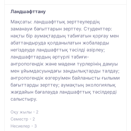
Ландшафттану
Мақсаты: ландшафттық зерттеулердің
заманауи бағыттарын зерттеу. Студенттер:
нақты бір аумақтардың табиғатын қорғау мен
абаттандыруда қолданылатын жобаларды
негіздеуде ландшафттық тәсілді әзірлеу;
ландшафттардың әртүрлі табиғи-
антропогендік және мәдени түрлерінің дамуы
мен ұйымдасуындағы заңдылықтарды талдау;
антропогендік өзгеруімен байланысты ғылыми
бағыттарды зерттеу; аумақтың экологиялық
жағдайын бағалауда ландшафттық тәсілдерді
салыстыру.
Оқу жылы - 2
Семестр - 2
Несиелер - 3