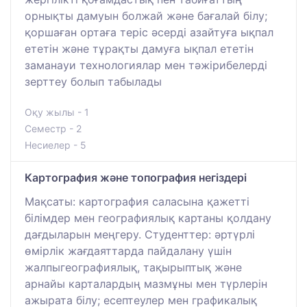
орнықты дамуын болжай және бағалай білу;
қоршаған ортаға теріс әсерді азайтуға ықпал
ететін және тұрақты дамуға ықпал ететін
заманауи технологиялар мен тәжірибелерді
зерттеу болып табылады
Оқу жылы - 1
Семестр - 2
Несиелер - 5
Картография және топография негіздері
Мақсаты: картография саласына қажетті
білімдер мен географиялық картаны қолдану
дағдыларын меңгеру. Студенттер: әртүрлі
өмірлік жағдаяттарда пайдалану үшін
жалпыгеографиялық, тақырыптық және
арнайы карталардың мазмұны мен түрлерін
ажырата білу; есептеулер мен графикалық