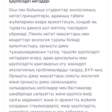
қауіпсіздігі негіздері
Осы пән бойынша студенттер экологияның
негізгі принциптерін, адамның табиғи
жүйелермен өзара әрекеттесуін, сондай-ақ
тұрақты дамуға қол жеткізу тәсілдерін
үйренеді. Пәннің негізгі мақсаттары мен
міндеттері экология туралы білімді
қалыптастыру, орнықты даму
тұжырымдамасын түсіну, тіршілік қауіпсіздігі
негіздерін игеру, адам денсаулығы мен
қауіпсіздігін қамтамасыз ету жөніндегі
экологиялық проблемаларды талдау, БҰҰ-ның
Орнықты даму мақсаттары сияқты экология
және орнықты даму саласындағы
халықаралық келісімдер мен бастамалар
шеңберінде салауатты және қауіпсіз өмір
салты мәдениеті және іс-әрекеттің жүйелік
салдарын (тәуекелдерін), өмір қауіпсіздігін,
жергілікті қоғамдастық пен табиғаттың