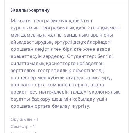
Жалпы жертану
Мақсаты: географиялық қабықтың
құрылымын, географиялық қабықтың қызметі
мен дамуының жалпы заңдылықтарын оны
ұйымдастырудың әртүрлі деңгейлеріндегі
қоршаған кеңістікпен бірлікте және өзара
әрекеттесуін зерделеу. Студенттер: белгілі
сипаттамалық қасиеттерге негізделген
зерттелген географиялық объектілерді,
процестер мен құбылыстарды салыстыру;
қоршаған орта компоненттерінің өзара
әрекеттесу нәтижелерін талдау; экологиялық
сауатты басқару шешімін қабылдау үшін
қоршаған ортаға бағалау жүргізу.
Оқу жылы - 1
Семестр - 1