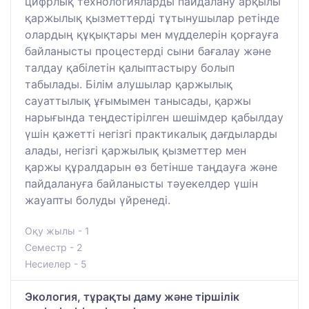
цифрлық технологияларды пайдалану арқылы
қаржылық қызметтерді тұтынушылар ретінде
олардың құқықтары мен мүдделерін қорғауға
байланысты процестерді сыни бағалау және
талдау қабілетін қалыптастыру болып
табылады. Білім алушылар қаржылық
сауаттылық ұғымымен танысады, қаржы
нарығында теңдестірілген шешімдер қабылдау
үшін қажетті негізгі практикалық дағдыларды
алады, негізгі қаржылық қызметтер мен
қаржы құралдарын өз бетінше таңдауға және
пайдалануға байланысты тәуекелдер үшін
жауапты болуды үйренеді.
Оқу жылы - 1
Семестр - 2
Несиелер - 5
Экология, тұрақты даму және тіршілік