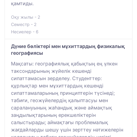
қамтиды.
Оқу жылы - 2
Семестр - 2
Несиелер - 6
Дүние бөліктері мен мұхиттардың физикалық
географиясы
Мақсаты: географиялық қабықтың ең үлкен
таксондарының жүйелік кешенді
сипаттамасын зерделеу. Студенттер:
құрлықтар мен мұхиттардың кешенді
сипаттамаларының принциптерін түсінеді;
табиғи, геожүйелердің қалыптасуы мен
саралануының жаһандық және аймақтық
заңдылықтарының ерекшеліктерін
салыстырады; аймақтағы проблемалық
жағдайларды шешу үшін зерттеу нәтижелерін
қолданады; табиғи геожүйелердің негізгі