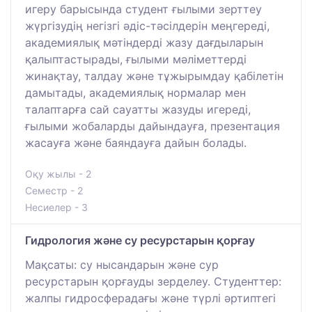
игеру барысында студент ғылыми зерттеу
жүргізудің негізгі әдіс-тәсілдерін меңгереді,
академиялық мәтіндерді жазу дағдыларын
қалыптастырады, ғылыми мәліметтерді
жинақтау, талдау және тұжырымдау қабілетін
дамытады, академиялық нормалар мен
талаптарға сай сауатты жазуды игереді,
ғылыми жобаларды дайындауға, презентация
жасауға және баяндауға дайын болады.
Оқу жылы - 2
Семестр - 2
Несиелер - 3
Гидрология және су ресурстарын қорғау
Мақсаты: су нысандарын және сур
ресурстарын қорғауды зерделеу. Студенттер:
жалпы гидросферадағы және түрлі әртиптегі