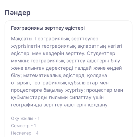
Пәндер
Географияны зерттеу әдістері
Мақсаты: Географиялық зерттеулер
жүргізілетін географиялық ақпараттың негізгі
әдістері мен көздерін зерттеу. Студенттер
мүмкін: географиялық зерттеу әдістерін білу
және алынған деректерді талдай және өңдей
білу; математикалық әдістерді қолдана
отырып, географиялық құбылыстар мен
процестерге бақылау жүргізу; процестер мен
құбылыстарды ғылыми сипаттау үшін
географияда зерттеу әдістерін қолдану.
Оқу жылы - 1
Семестр - 1
Несиелер - 4