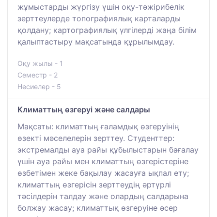
жұмыстарды жүргізу үшін оқу-тәжірибелік
зерттеулерде топографиялық карталарды
қолдану; картографиялық үлгілерді жаңа білім
қалыптастыру мақсатында құрылымдау.
Оқу жылы - 1
Семестр - 2
Несиелер - 5
Климаттың өзгеруі және салдары
Мақсаты: климаттың ғаламдық өзгеруінің
өзекті мәселелерін зерттеу. Студенттер:
экстремалды ауа райы құбылыстарын бағалау
үшін ауа райы мен климаттың өзгерістеріне
өзбетімен жеке бақылау жасауға ықпал ету;
климаттың өзгерісін зерттеудің әртүрлі
тәсілдерін талдау және олардың салдарына
болжау жасау; климаттық өзгеруіне әсер