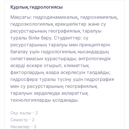
Құрлық гидрологиясы
Мақсаты: гидродинамикалық, гидрохимиялық,
гидроэкологиялық ерекшеліктер және су
ресурстарының географиялық таралуы
туралы білім беру. Студенттер: су
ресурстарының таралуы мен принциптерін
бағалау үшін гидрологиялық нысандардың
сипаттамасын қүрастырады; антропогендік
әсерді ескере отырып, климаттық
факторлардың өзара әсерлесуін талдайды;
гидросфера туралы түсіну үшін гидрография
мен су ресурстарының географиялық
таралуын зерделеуде ақпараттық
технологияларды қолданады.
Оқу жылы - 2
Семестр - 2
Несиелер - 3