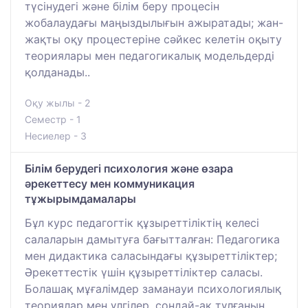
түсінудегі және білім беру процесін
жобалаудағы маңыздылығын ажыратады; жан-
жақты оқу процестеріне сәйкес келетін оқыту
теориялары мен педагогикалық модельдерді
қолданады..
Оқу жылы - 2
Семестр - 1
Несиелер - 3
Білім берудегі психология және өзара
әрекеттесу мен коммуникация
тұжырымдамалары
Бұл курс педагогтік құзыреттіліктің келесі
салаларын дамытуға бағытталған: Педагогика
мен дидактика саласындағы құзыреттіліктер;
Әрекеттестік үшін құзыреттіліктер саласы.
Болашақ мұғалімдер заманауи психологиялық
теориялар мен үлгілер, сондай-ақ тұлғаның