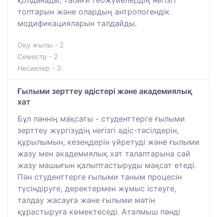
топтарын және олардың антропогендік
модификацияларын талдайды.
Оқу жылы - 2
Семестр - 2
Несиелер - 3
Ғылыми зерттеу әдістері және академиялық
хат
Бұл пәннің мақсаты - студенттерге ғылыми
зерттеу жүргізудің негізгі әдіс-тәсілдерін,
құрылымын, кезеңдерін үйретуді және ғылыми
жазу мен академиялық хат талаптарына сай
жазу машығын қалыптастыруды мақсат етеді.
Пән студенттерге ғылыми таным процесін
түсіндіруге, деректермен жұмыс істеуге,
талдау жасауға және ғылыми мәтін
құрастыруға көмектеседі. Аталмыш пәнді