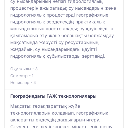
су нысандарының негізгі гидрологиялық
процестерін ажыратады; су нысандарын және
гидрологиялық процестерді географиялыө
гидрологиялық зерделеудің практикалық
мағыздылығын көсете алады; су қауіпсіздігін
қамтамасыз ету және болашақты болжамдау
мақсатында жерүсті су ресустарының
жағдайын, су нысандарындағы қауіпті
гидрологиялық құбылыстарды зерттейді.
Оқу жылы - 3
Семестр - 1
Несиелер - 4
Географиядағы ГАЖ технологиялары
Мақсаты: геоақпараттық жүйе
технологияларын қолданып, географиялық
ақпаратты өңдеудің дағдыларын игеру.
Студенттер: оқу іс-әрекет міндеттерін шешу