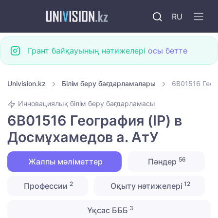
RU
Грант байқауының нәтижелері
осы бетте
Univision.kz
Білім беру бағдарламалары
6B01516 Геог
Инновациялық білім беру бағдарламасы
6B01516 География (IP) в
Досмұхамедов а. АтУ
56
Жалпы мәліметтер
Пәндер
2
12
Профессии
Оқыту нәтижелері
3
Ұқсас БББ