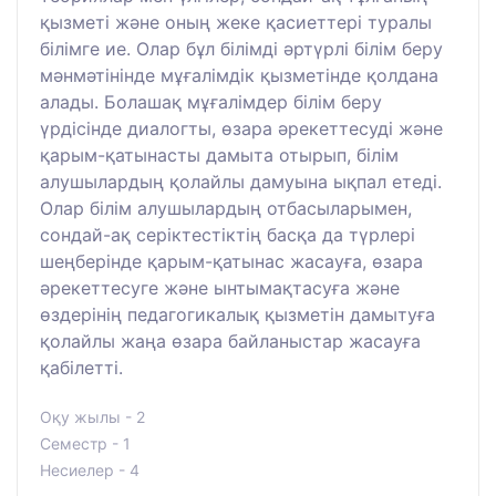
қызметі және оның жеке қасиеттері туралы
білімге ие. Олар бұл білімді әртүрлі білім беру
мәнмәтінінде мұғалімдік қызметінде қолдана
алады. Болашақ мұғалімдер білім беру
үрдісінде диалогты, өзара әрекеттесуді және
қарым-қатынасты дамыта отырып, білім
алушылардың қолайлы дамуына ықпал етеді.
Олар білім алушылардың отбасыларымен,
сондай-ақ серіктестіктің басқа да түрлері
шеңберінде қарым-қатынас жасауға, өзара
әрекеттесуге және ынтымақтасуға және
өздерінің педагогикалық қызметін дамытуға
қолайлы жаңа өзара байланыстар жасауға
қабілетті.
Оқу жылы - 2
Семестр - 1
Несиелер - 4