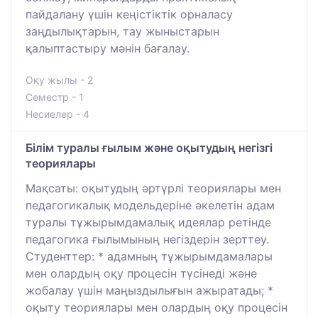
пайдалану үшін кеңістіктік орналасу
заңдылықтарын, тау жыныстарын
қалыптастыру мәнін бағалау.
Оқу жылы - 2
Семестр - 1
Несиелер - 4
Білім туралы ғылым және оқытудың негізгі
теориялары
Мақсаты: оқытудың әртүрлі теориялары мен
педагогикалық модельдеріне әкелетін адам
туралы тұжырымдамалық идеялар ретінде
педагогика ғылымының негіздерін зерттеу.
Студенттер: * адамның тұжырымдамалары
мен олардың оқу процесін түсінеді және
жобалау үшін маңыздылығын ажыратады; *
оқыту теориялары мен олардың оқу процесін