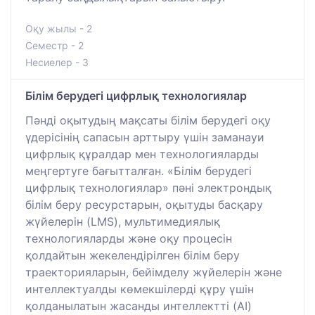
Оқу жылы - 2
Семестр - 2
Несиелер - 3
Білім берудегі цифрлық технологиялар
Пәнді оқытудың мақсаты білім берудегі оқу
үдерісінің сапасын арттыру үшін заманауи
цифрлық құралдар мен технологияларды
меңгертуге бағытталған. «Білім берудегі
цифрлық технологиялар» пәні электрондық
білім беру ресурстарын, оқытуды басқару
жүйелерін (LMS), мультимедиялық
технологияларды және оқу процесін
қолдайтын жекелендірілген білім беру
траекторияларын, бейімделу жүйелерін және
интеллектуалды көмекшілерді құру үшін
қолданылатын жасанды интеллектті (AI)