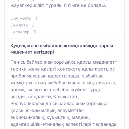
жауапкершілігі туралы білімге ие болады.
Оқу жылы - 1
Семестр - 2
Несиелер - 5
Құқық және сыбайлас жемқорлыққа қарсы
мәдениет негіздері
Пән сыбайлас жемқорлыққа қарсы мәдениетті
тарихи және қазіргі контексте қалыптастыру
проблемаларын қарастырады, сыбайлас
жемқорлықтың әмбебап мәнін, шығу сипатын,
орнықтылығының себебін жүйелі түрде
ашады, сондай-ақ Қазақстан
Республикасында сыбайлас жемқорлыққа
қарсы іс-қимылдың әлеуметтік-
экономикалық, құқықтық, мәдени,
адамгершілік-этикалық аспектілері талданады.