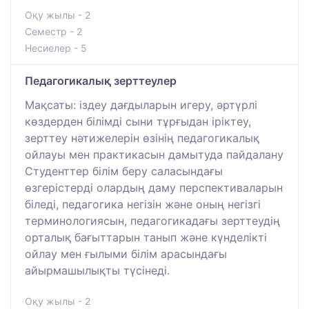
Оқу жылы - 2
Семестр - 2
Несиелер - 5
Педагогикалық зерттеулер
Мақсаты: іздеу дағдыларын игеру, әртүрлі
көздерден білімді сыни тұрғыдан іріктеу,
зерттеу нәтижелерін өзінің педагогикалық
ойлауы мен практикасын дамытуда пайдалану
Студенттер білім беру саласындағы
өзгерістерді олардың даму перспективаларын
біледі, педагогика негізін және оның негізгі
терминологиясын, педагогикадағы зерттеудің
орталық бағыттарын танып және күнделікті
ойлау мен ғылыми білім арасындағы
айырмашылықты түсінеді.
Оқу жылы - 2