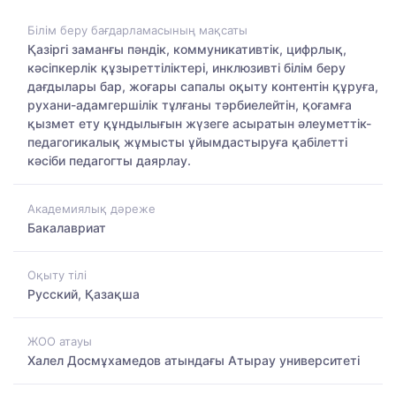
Білім беру бағдарламасының мақсаты
Қазіргі заманғы пәндік, коммуникативтік, цифрлық,
кәсіпкерлік құзыреттіліктері, инклюзивті білім беру
дағдылары бар, жоғары сапалы оқыту контентін құруға,
рухани-адамгершілік тұлғаны тәрбиелейтін, қоғамға
қызмет ету құндылығын жүзеге асыратын әлеуметтік-
педагогикалық жұмысты ұйымдастыруға қабілетті
кәсіби педагогты даярлау.
Академиялық дәреже
Бакалавриат
Оқыту тілі
Русский, Қазақша
ЖОО атауы
Халел Досмұхамедов атындағы Атырау университеті