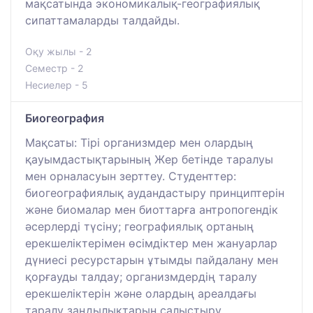
мақсатында экономикалық-географиялық
сипаттамаларды талдайды.
Оқу жылы - 2
Семестр - 2
Несиелер - 5
Биогеография
Мақсаты: Тірі организмдер мен олардың
қауымдастықтарының Жер бетінде таралуы
мен орналасуын зерттеу. Студенттер:
биогеографиялық аудандастыру принциптерін
және биомалар мен биоттарға антропогендік
әсерлерді түсіну; географиялық ортаның
ерекшеліктерімен өсімдіктер мен жануарлар
дүниесі ресурстарын ұтымды пайдалану мен
қорғауды талдау; организмдердің таралу
ерекшеліктерін және олардың ареалдағы
таралу заңдылықтарын салыстыру.