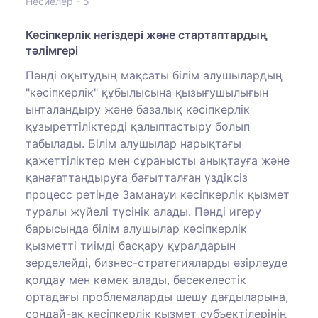
Несиелер - 5
Кәсіпкерлік негіздері және стартаптардың
тәлімгері
Пәнді оқытудың мақсаты білім алушылардың
"кәсіпкерлік" құбылысына қызығушылығын
ынталандыру және базалық кәсіпкерлік
құзыреттіліктерді қалыптастыру болып
табылады. Білім алушылар нарықтағы
қажеттіліктер мен сұранысты анықтауға және
қанағаттандыруға бағытталған үздіксіз
процесс ретінде Заманауи кәсіпкерлік қызмет
туралы жүйелі түсінік алады. Пәнді игеру
барысында білім алушылар кәсіпкерлік
қызметті тиімді басқару құралдарын
зерделейді, бизнес-стратегияларды әзірлеуде
қолдау мен көмек алады, бәсекелестік
ортадағы проблемаларды шешу дағдыларына,
сондай-ақ кәсіпкерлік қызмет субъектілерінің