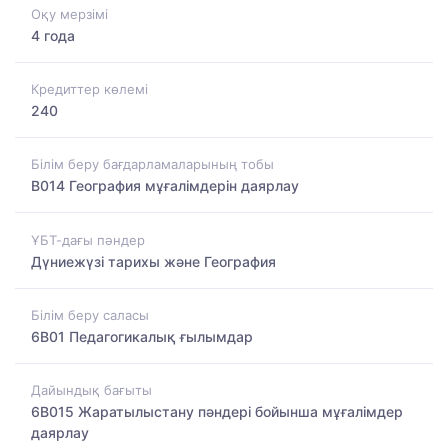
Оқу мерзімі
4 года
Кредиттер көлемі
240
Білім беру бағдарламаларының тобы
B014 География мұғалімдерін даярлау
ҰБТ-дағы пәндер
Дүниежүзі тарихы және География
Білім беру саласы
6B01 Педагогикалық ғылымдар
Дайындық бағыты
6B015 Жаратылыстану пәндері бойынша мұғалімдер
даярлау