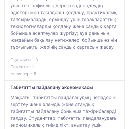
үшін географиялық деректерді өңдеудің
әдістері мен тәсілдерін қолдану; практикалық
тапсырмаларды орындау үшін геоақпараттық
технологияларды қолдану және сандық карта
бойынша есептеулер жүргізу; ауа райының
жағдайын бақылау нәтижелері бойынша өзінің
тұрғылықты жерінің сандық картасын жасау.
Оқу жылы - 3
Семестр - 1
Несиелер - 5
Табиғатты пайдалану экономикасы
Мақсаты: табиғатты пайдаланудың негіздерін
зерттеу және әлемдік және отандық
табиғатты пайдалану бойынша тәжірибелерді
талдау. Студенттер: табиғатты пайдаланудағы
экономикалық тиімділікті анықтау үшін