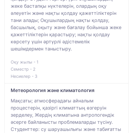
жеке бастапқы нүктелерін, олардың оқу
әлеуетін және нақты қолдау қажеттіліктерін
тани алады; Оқушылардың нақты қолдау,
басшылық, оқыту және бағалау бойынша жеке
қажеттіліктерін қарастыру; нақты қолдау
көрсету үшін әртүрлі әдістемелік
шешімдермен таныстыру.
Оқу жылы - 1
Семестр - 2
Несиелер - 3
Метеорология және климатология
Мақсаты; атмосферадағы айналым
процестерін, қазіргі климаттың өзгеруін
зерделеу, Жердің климатына антропогендік
әсерге байланысты проблемаларды түсіну.
Студенттер: су шаруашылығы және табиғатты