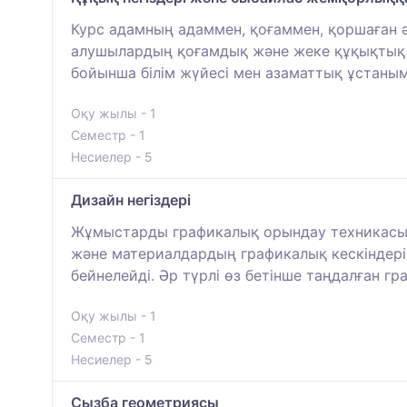
Курс адамның адаммен, қоғаммен, қоршаған 
алушылардың қоғамдық және жеке құқықтық 
бойынша білім жүйесі мен азаматтық ұстаным
Оқу жылы - 1
Семестр - 1
Несиелер - 5
Дизайн негіздері
Жұмыстарды графикалық орындау техникасын
және материалдардың графикалық кескіндері
бейнелейді. Әр түрлі өз бетінше таңдалған 
Оқу жылы - 1
Семестр - 1
Несиелер - 5
Сызба геометриясы