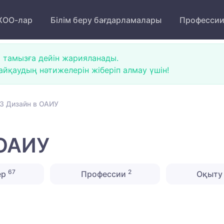
ОО-лар
Білім беру бағдарламалары
Професси
 тамызға дейін жарияланады.
йқаудың нәтижелерін жіберіп алмау үшін!
3 Дизайн в ОАИУ
 ОАИУ
67
2
ер
Профессии
Оқыту 