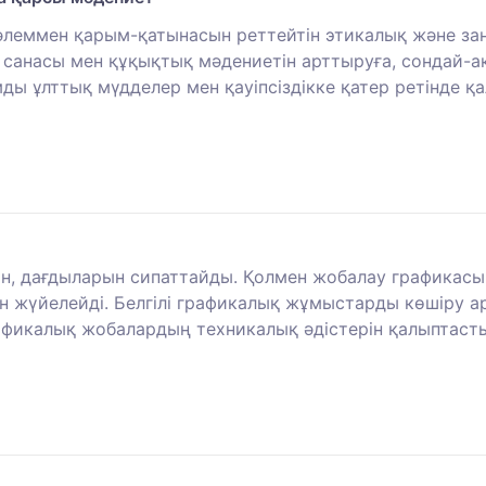
әлеммен қарым-қатынасын реттейтін этикалық және заң
санасы мен құқықтық мәдениетін арттыруға, сондай-а
ды ұлттық мүдделер мен қауіпсіздікке қатер ретінде қ
, дағдыларын сипаттайды. Қолмен жобалау графикас
н жүйелейді. Белгілі графикалық жұмыстарды көшіру а
графикалық жобалардың техникалық әдістерін қалыптаст