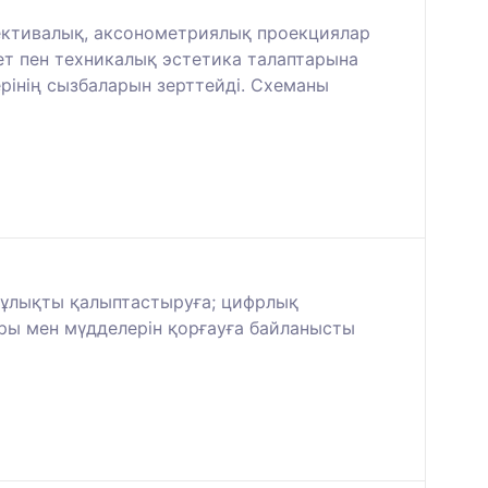
спективалық, аксонометриялық проекциялар
лет пен техникалық эстетика талаптарына
рінің сызбаларын зерттейді. Схеманы
құлықты қалыптастыруға; цифрлық
ы мен мүдделерін қорғауға байланысты