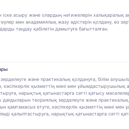
н іске асыру және олардың нәтижелерін халықаралық 
улер мен академиялық жазу әдістерін қолдану, өз зерт
дарды таңдау қабілетін дамытуға бағытталған.
лары
қ зерделеуге және практикалық қолдануға, білім алуш
 кәсіпкерлік қызметтің мәні мен ұйымдастырушылық а
тыруға, нарықтық қатынастарға сәтті қатысу мәселелер
ізу дағдыларын теориялық зерделеуге және практикалы
 қамтамасыз етуге, кәсіпкерлік қызметтің мәні мен 
мді қалыптастыруға, нарықтық қатынастарға сәтті қат