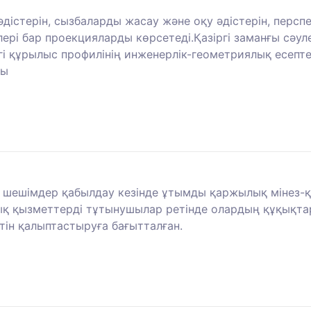
 әдістерін, сызбаларды жасау және оқу әдістерін, пер
лері бар проекцияларды көрсетеді.Қазіргі заманғы сәу
і құрылыс профилінің инженерлік-геометриялық есепте
ды
ы шешімдер қабылдау кезінде ұтымды қаржылық мінез-
қ қызметтерді тұтынушылар ретінде олардың құқықтар
тін қалыптастыруға бағытталған.