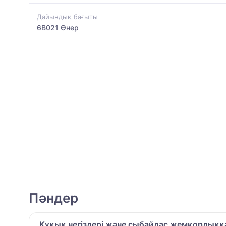
Дайындық бағыты
6B021 Өнер
Пәндер
Құқық негіздері және сыбайлас жемқорлыққ