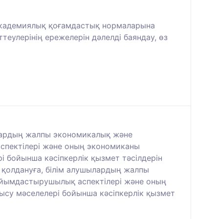
академиялық қоғамдастық нормаларына
теулерінің ережелерін дәлелді баяндау, өз
ылардың жалпы экономикалық және
спектілері және оның экономиканы
і бойынша кәсіпкерлік қызмет тәсілдерін
қ қолдануға, білім алушылардың жалпы
ұйымдастырушылық аспектілері және оның
ысу мәселелері бойынша кәсіпкерлік қызмет