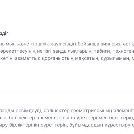
дігі
ын және тіршілік қауіпсіздігі бойынша зиянсыз, әрі қауі
рекеттесуінің негізгі заңдылықтарын, табиғи, техноген
екетін, азаматтық қорғаныстың мақсатын, құрылымын, мі
арды ресімдеуді, бөлшектер геометриясының элементтер
н, бөлшектер элементтерінің суреттері мен белгілері
ыру бірліктерінің суреттерін, бұйымдардың құрастыру 