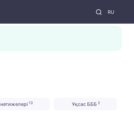
и
RU
13
2
нәтижелері
Ұқсас БББ