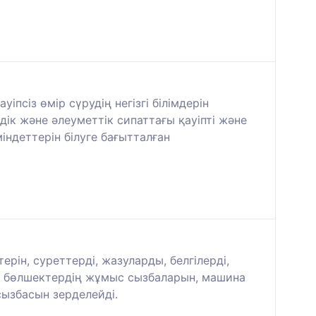
псіз өмір сүрудің негізгі білімдерін
дік және әлеуметтік сипаттағы қауіпті және
ндеттерін білуге бағытталған
ін, суреттерді, жазуларды, белгілерді,
н, бөлшектердің жұмыс сызбаларын, машина
сызбасын зерделейді.