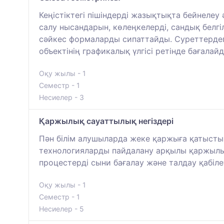
Кеңістіктегі пішіндерді жазықтықта бейнелеу
салу нысандарын, көлеңкелерді, сандық белгі
сәйкес формаларды сипаттайды. Суреттердег
объектінің графикалық үлгісі ретінде бағалай
Оқу жылы - 1
Семестр - 1
Несиелер - 3
Қаржылық сауаттылық негіздері
Пән білім алушыларда жеке қаржыға қатыст
технологияларды пайдалану арқылы қаржылы
процестерді сыни бағалау және талдау қабіле
Оқу жылы - 1
Семестр - 1
Несиелер - 5