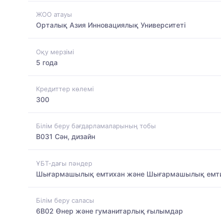
ЖОО атауы
Орталық Азия Инновациялық Университеті
Оқу мерзімі
5 года
Кредиттер көлемі
300
Білім беру бағдарламаларының тобы
B031 Сән, дизайн
ҰБТ-дағы пәндер
Шығармашылық емтихан және Шығармашылық емт
Білім беру саласы
6B02 Өнер және гуманитарлық ғылымдар