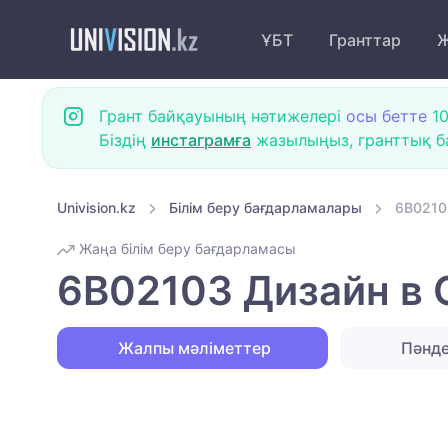
ҰБТ
Гранттар
Ж
Грант байқауының нәтижелері
осы бетте
10
Біздің
инстаграмға
жазылыңыз, гранттық ба
Univision.kz
Білім беру бағдарламалары
6B0210
Жаңа білім беру бағдарламасы
6B02103 Дизайн в
Жалпы мәліметтер
Пәнд