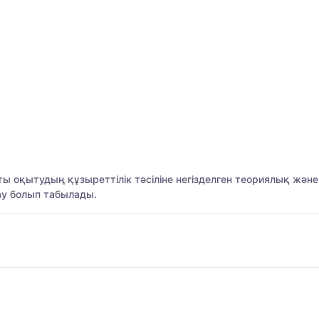
ы оқытудың құзыреттілік тәсіліне негізделген теориялық жән
ау болып табылады.