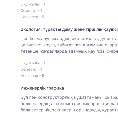
Оқу жылы - 1
Семестр - 1
Несиелер - 5
Экология, тұрақты даму және тіршілік қауіпсіз
Пән білім алушылардың экологиялық дүниетаным
қалыптастыруға, табиғат пен қоғамның өзара ә
төтенше жағдайларда адамның қауіпсіз іс-әр
Оқу жылы - 1
Семестр - 1
Несиелер - 5
Инженерлік графика
Бұл пән конструкторлық құжаттаманы, сызбал
бөлшектердің аксонометриялық проекциялары
бөлшектерінің эскиздерін орындауды, құраст