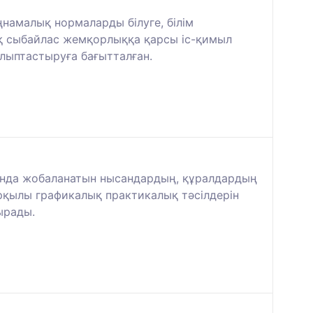
намалық нормаларды білуге, білім
қ сыбайлас жемқорлыққа қарсы іс-қимыл
алыптастыруға бағытталған.
ында жобаланатын нысандардың, құралдардың
рқылы графикалық практикалық тәсілдерін
ырады.