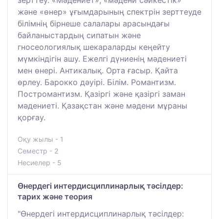
зерттеу. «Мәдениет», «мәдени сәйкестік»
және «өнер» ұғымдарының спектрін зерттеуде
білімнің бірнеше салалары арасындағы
байланыстардың сипатын және
гносеологиялық шекараларды кеңейту
мүмкіндігін ашу. Ежелгі дүниенің мәдениеті
мен өнері. Антикалық. Орта ғасыр. Қайта
өрлеу. Барокко дәуірі. Білім. Романтизм.
Постромантизм. Қазіргі және қазіргі заман
мәдениеті. Қазақстан және мәдени мұраны
қорғау.
Оқу жылы - 1
Семестр - 2
Несиелер - 5
Өнердегі интердисциплинарлық тәсілдер:
тарих және теория
"Өнердегі интердисциплинарлық тәсілдер: