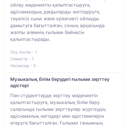
ойлау мәдениетін қалыптастыруға,
әдіснамалдық дағдыларды жетілдіруге,
тәуелсіз сыни және креативті ойлауды
дамытуға бағытталған, соның арқасында
жалпы әлемнің ғылыми бейнесін
қалыптастырады.
Оқу жылы - 1
Семестр - 1
Несиелер - 5
Музыкалық білім берудегі ғылыми зерттеу
әдістері
Пән студенттерде зерттеу мәдениетін
қалыптастыруға, музыкалық білім беру
саласында ғылыми зерттеулер жүргізудің
әдіснамалық негіздері мен әдістемелерін
игеруге бағытталған. Ғылыми танымның