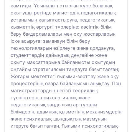
қамтиды. Ұсынылып отырған курс болашақ
оқытушы ретінде магистрдің педагогикалық
ұстанымын қалыптастыруға, педагогикалық
қызметтің әртүрлі түрлеріне: кәсіптік-білім
беру бағдарламалары мен оқу жоспарларын
іске асыруға; заманауи білім беру
технологияларын әзірлеуге және қолдануға,
студенттердің дайындық деңгейіне және
оқыту мақсаттарына байланысты оқытудың
оңтайлы стратегиясын таңдауға бағытталған;
Жоғары мектептегі ғылыми-зерттеу және оқу
процестерінің өзара байланысын анықтау. Пән
магистранттардың негізгі теориялық
түсініктерін, психологиялық және
педагогикалық заңдылықтар туралы
білімдерін, адамның қызметінің механизмдерін
және психикалық шындықтың мазмұнын
игеруге бағытталған. Ғылыми психологиялық-