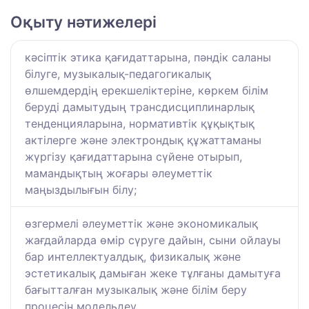
Оқыту нәтижелері
кәсіптік этика қағидаттарына, пәндік саланы
білуге, музыкалық-педагогикалық
өлшемдердің ерекшеліктеріне, көркем білім
беруді дамытудың трансдисциплинарлық
тенденцияларына, нормативтік құқықтық
актілерге және электрондық құжаттаманы
жүргізу қағидаттарына сүйене отырып,
мамандықтың жоғары әлеуметтік
маңыздылығын білу;
өзгермелі әлеуметтік және экономикалық
жағдайларда өмір сүруге дайын, сыни ойлауы
бар интеллектуалдық, физикалық және
эстетикалық дамыған жеке тұлғаны дамытуға
бағытталған музыкалық және білім беру
процесін модельдеу