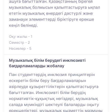
ашуға бағытталған. Қазақстанның бірегей
музыкалық болмысын қалыптастыруға ықпал
ететін музыкалық өнердегі дәстүрлі және
заманауи элементтерді біріктіруге ерекше
көңіл бөлінеді.
Оқу жылы - 1
Семестр - 2
Несиелер - 5
Музыкалық білім берудегі инклюзивті
бағдарламаларды жобалау
Пән студенттердің инклюзия принциптерін
ескеретін білім беру бағдарламаларын
әзірлеуде құзыреттіліктерін қалыптастыруға
бағытталған. Инклюзивті білім берудің
нормативтік-құқықтық негіздері, музыкалық
салада мүмкіндігі шектеулі балаларды оқыту
ерекшеліктері, музыкалық қызметтің мазмұны