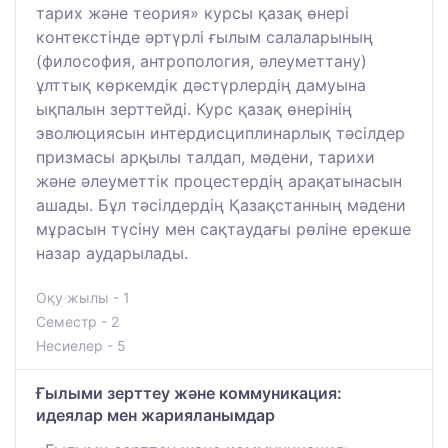
тарих және теория» курсы қазақ өнері
контекстінде әртүрлі ғылым салаларының
(философия, антропология, әлеуметтану)
ұлттық көркемдік дәстүрлердің дамуына
ықпалын зерттейді. Курс қазақ өнерінің
эволюциясын интердисциплинарлық тәсілдер
призмасы арқылы талдап, мәдени, тарихи
және әлеуметтік процестердің арақатынасын
ашады. Бұл тәсілдердің Қазақстанның мәдени
мұрасын түсіну мен сақтаудағы рөліне ерекше
назар аударылады.
Оқу жылы - 1
Семестр - 2
Несиелер - 5
Ғылыми зерттеу және коммуникация:
идеялар мен жарияланымдар