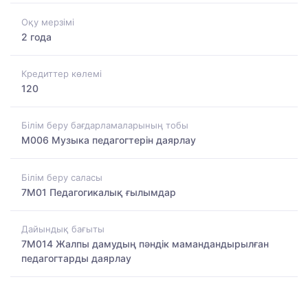
Оқу мерзімі
2 года
Кредиттер көлемі
120
Білім беру бағдарламаларының тобы
M006 Музыка педагогтерін даярлау
Білім беру саласы
7M01 Педагогикалық ғылымдар
Дайындық бағыты
7M014 Жалпы дамудың пәндік мамандандырылған
педагогтарды даярлау