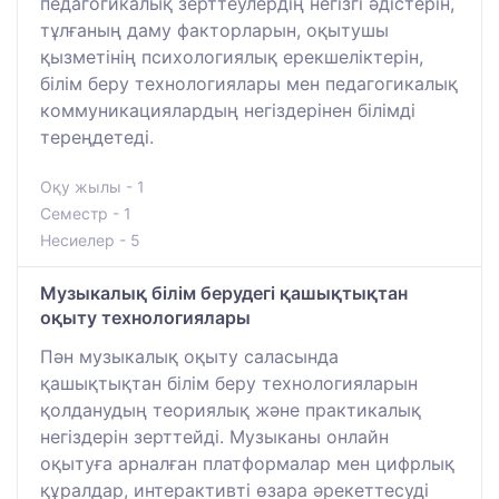
педагогикалық зерттеулердің негізгі әдістерін,
тұлғаның даму факторларын, оқытушы
қызметінің психологиялық ерекшеліктерін,
білім беру технологиялары мен педагогикалық
коммуникациялардың негіздерінен білімді
тереңдетеді.
Оқу жылы - 1
Семестр - 1
Несиелер - 5
Музыкалық білім берудегі қашықтықтан
оқыту технологиялары
Пән музыкалық оқыту саласында
қашықтықтан білім беру технологияларын
қолданудың теориялық және практикалық
негіздерін зерттейді. Музыканы онлайн
оқытуға арналған платформалар мен цифрлық
құралдар, интерактивті өзара әрекеттесуді