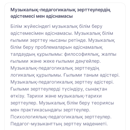
Музыкалық-педагогикалық зерттеулердің
әдістемесі мен әдіснамасы
Білім жүйесіндегі музыкалық білім беру
әдістемесімен әдіснамасы. Музыкалық білім
ғылыми зерттеу нысаны ретінде. Музыкалық
білім беру проблемаларын әдіснамалық
талдаудың құрылымы: философиялық, жалпы
ғылыми және жеке ғылыми деңгейлер.
Музыкалық-педагогикалық зерттеудің
логикалық құрылымы. Ғылыми таным әдістері.
Музыкалық-педагогикалық зерттеу әдістері.
Ғылыми зерттеулерді түсіндіру, сынақтан
өткізу. Тарихи және музыкалық-тарихи
зерттеулер. Музыкалық білім беру теориясы
мен практикасындағы зерттеулер.
Психологиялық-педагогикалық зерттеулер.
Педагог-музыканттың зерттеу мәдениеті.