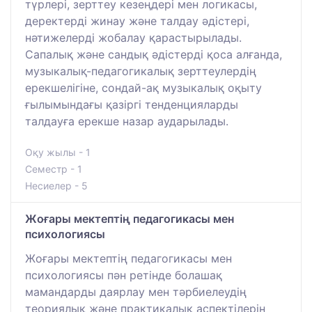
түрлері, зерттеу кезеңдері мен логикасы,
деректерді жинау және талдау әдістері,
нәтижелерді жобалау қарастырылады.
Сапалық және сандық әдістерді қоса алғанда,
музыкалық-педагогикалық зерттеулердің
ерекшелігіне, сондай-ақ музыкалық оқыту
ғылымындағы қазіргі тенденцияларды
талдауға ерекше назар аударылады.
Оқу жылы - 1
Семестр - 1
Несиелер - 5
Жоғары мектептің педагогикасы мен
психологиясы
Жоғары мектептің педагогикасы мен
психологиясы пән ретінде болашақ
мамандарды даярлау мен тәрбиелеудің
теориялық және практикалық аспектілерін