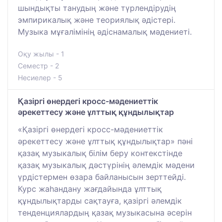
шындықты танудың және түрлендірудің
эмпирикалық және теориялық әдістері.
Музыка мұғалімінің әдіснамалық мәдениеті.
Оқу жылы - 1
Семестр - 2
Несиелер - 5
Қазіргі өнердегі кросс-мәдениеттік
әрекеттесу және ұлттық құндылықтар
«Қазіргі өнердегі кросс-мәдениеттік
әрекеттесу және ұлттық құндылықтар» пәні
қазақ музыкалық білім беру контекстінде
қазақ музыкалық дәстүрінің әлемдік мәдени
үрдістермен өзара байланысын зерттейді.
Курс жаһандану жағдайында ұлттық
құндылықтарды сақтауға, қазіргі әлемдік
тенденциялардың қазақ музыкасына әсерін