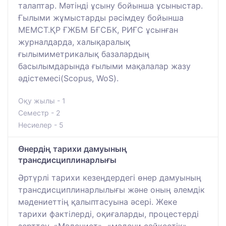
талаптар. Мәтінді ұсыну бойынша ұсыныстар.
Ғылыми жұмыстарды рәсімдеу бойынша
МЕМСТ.ҚР ҒЖБМ БҒСБК, РИҒС ұсынған
журналдарда, халықаралық
ғылымиметрикалық базалардың
басылымдарында ғылыми мақалалар жазу
әдістемесі(Scopus, WoS).
Оқу жылы - 1
Семестр - 2
Несиелер - 5
Өнердің тарихи дамуының
трансдисциплинарлығы
Әртүрлі тарихи кезеңдердегі өнер дамуының
трансдисциплинарлылығы және оның әлемдік
мәдениеттің қалыптасуына әсері. Жеке
тарихи фактілерді, оқиғаларды, процестерді