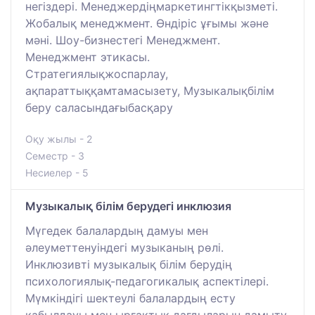
негіздері. Менеджердіңмаркетингтікқызметі.
Жобалық менеджмент. Өндіріс ұғымы және
мәні. Шоу-бизнестегі Менеджмент.
Менеджмент этикасы.
Стратегиялықжоспарлау,
ақпараттыққамтамасызету, Музыкалықбілім
беру саласындағыбасқару
Оқу жылы - 2
Семестр - 3
Несиелер - 5
Музыкалық білім берудегі инклюзия
Мүгедек балалардың дамуы мен
әлеуметтенуіндегі музыканың рөлі.
Инклюзивті музыкалық білім берудің
психологиялық-педагогикалық аспектілері.
Мүмкіндігі шектеулі балалардың есту