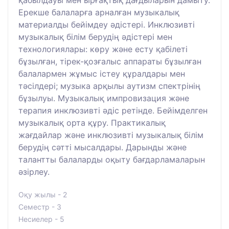
қабылдауы мен ырғақтық дағдыларын дамыту.
Ерекше балаларға арналған музыкалық
материалды бейімдеу әдістері. Инклюзивті
музыкалық білім берудің әдістері мен
технологиялары: көру және есту қабілеті
бұзылған, тірек-қозғалыс аппараты бұзылған
балалармен жұмыс істеу құралдары мен
тәсілдері; музыка арқылы аутизм спектрінің
бұзылуы. Музыкалық импровизация және
терапия инклюзивті әдіс ретінде. Бейімделген
музыкалық орта құру. Практикалық
жағдайлар және инклюзивті музыкалық білім
берудің сәтті мысалдары. Дарынды және
талантты балаларды оқыту бағдарламаларын
әзірлеу.
Оқу жылы - 2
Семестр - 3
Несиелер - 5