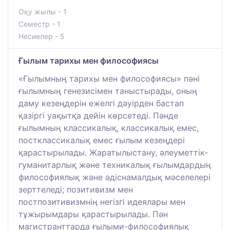
Оқу жылы - 1
Семестр - 1
Несиелер - 5
Ғылым тарихы мен философиясы
«Ғылымның тарихы мен философиясы» пәні
ғылымның генезисімен таныстырады, оның
даму кезеңдерін ежелгі дәуірден бастап
қазіргі уақытқа дейін көрсетеді. Пәнде
ғылымның классикалық, классикалық емес,
постклассикалық емес ғылым кезеңдері
қарастырылады. Жаратылыстану, әлеуметтік-
гуманитарлық және техникалық ғылымдардың
философиялық және әдіснамалдық мәселелері
зерттеледі; позитивизм мен
постпозитивизмнің негізгі идеялары мен
тұжырымдары қарастырылады. Пән
магистранттарда ғылыми-философиялық