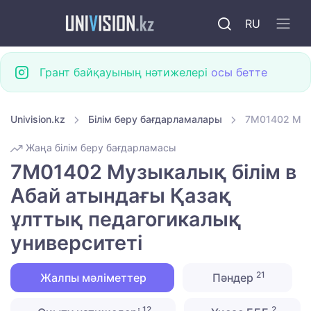
RU
Грант байқауының нәтижелері
осы бетте
Univision.kz
Білім беру бағдарламалары
7M01402 Музы
Жаңа білім беру бағдарламасы
7M01402 Музыкалық білім в
Абай атындағы Қазақ
ұлттық педагогикалық
университеті
21
Жалпы мәліметтер
Пәндер
12
2