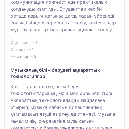
коммуникация контекстінде практикалық
қолдануды қамтиды. Студенттер кәсіби
ортада қарым-қатынас дағдыларын үйренеді,
соның ішінде іскери хаттар жазу, келіссөздер
жүргізу, есептер мен презентациялар жасау.
Оқу жылы - 1
Семестр - 1
Несиелер - 5
Музыкалық білім берудегі ақпараттық
технологиялар
Қазіргі ақпараттық білім беру
технологияларының мәні мен ерекшеліктері.
Ақпараттық технологияларды пайдалана
отырып, музыка сабағын дидактикалық
қамтамасыз етуді әзірлеу әдістемесі. Музыка
мұғалімінің іс-әрекетіне музыкалық-
компьютерлік бағдарламаларды енгізу және