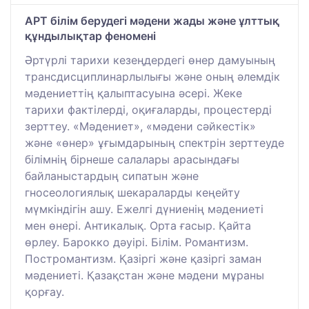
АРТ білім берудегі мәдени жады және ұлттық
құндылықтар феномені
Әртүрлі тарихи кезеңдердегі өнер дамуының
трансдисциплинарлылығы және оның әлемдік
мәдениеттің қалыптасуына әсері. Жеке
тарихи фактілерді, оқиғаларды, процестерді
зерттеу. «Мәдениет», «мәдени сәйкестік»
және «өнер» ұғымдарының спектрін зерттеуде
білімнің бірнеше салалары арасындағы
байланыстардың сипатын және
гносеологиялық шекараларды кеңейту
мүмкіндігін ашу. Ежелгі дүниенің мәдениеті
мен өнері. Антикалық. Орта ғасыр. Қайта
өрлеу. Барокко дәуірі. Білім. Романтизм.
Постромантизм. Қазіргі және қазіргі заман
мәдениеті. Қазақстан және мәдени мұраны
қорғау.