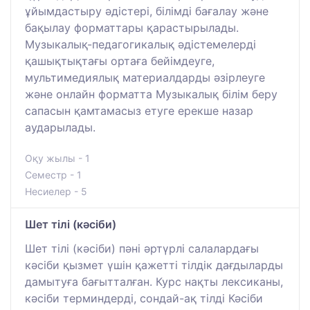
ұйымдастыру әдістері, білімді бағалау және
бақылау форматтары қарастырылады.
Музыкалық-педагогикалық әдістемелерді
қашықтықтағы ортаға бейімдеуге,
мультимедиялық материалдарды әзірлеуге
және онлайн форматта Музыкалық білім беру
сапасын қамтамасыз етуге ерекше назар
аударылады.
Оқу жылы - 1
Семестр - 1
Несиелер - 5
Шет тілі (кәсіби)
Шет тілі (кәсіби) пәні әртүрлі салалардағы
кәсіби қызмет үшін қажетті тілдік дағдыларды
дамытуға бағытталған. Курс нақты лексиканы,
кәсіби терминдерді, сондай-ақ тілді Кәсіби