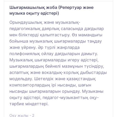
Шығармашылық жоба (Репертуар және
музыка оқыту әдістері)
Орындаушылық және музыкалық-
педагогикалық даярлық саласында дағдылар
мен біліктерді қалыптастыру. Өз мамандығы
бойынша музыкалық шығармаларды таңдау
және үйрену. Әр түрлі жанрларда
полифониялық ойлау дағдыларын дамыту.
Музыкалық шығармаларды игеру әдістері,
шығармалардың бейнелі мазмұнын түсіндіру,
аспаптық және вокалдық-хорлық дыбыстарды
модельдеу. Шетелдік және қазақстандық
композиторлардың ірі нысанды, шағын
нысанды шығармаларын орындау. Музыканы
оқыту әдістері, педагог-музыканттың оқу-
тәрбие міндеттері.
Оқу жылы - 2