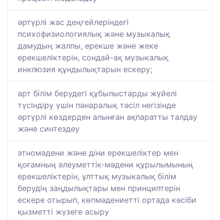
әртүрлі жас деңгейлеріндегі
психофизиологиялық және музыкалық
дамудың жалпы, ерекше және жеке
ерекшеліктерін, сондай-ақ музыкалық
инклюзия құндылықтарын ескеру;
арт білім берудегі құбылыстарды жүйелі
түсіндіру үшін пәнаралық тәсіл негізінде
әртүрлі көздерден алынған ақпаратты талдау
және синтездеу
этномәдени және діни ерекшеліктер мен
қоғамның әлеуметтік-мәдени құрылымының
ерекшеліктерін, ұлттық музыкалық білім
берудің заңдылықтары мен принциптерін
ескере отырып, көпмәдениетті ортада кәсіби
қызметті жүзеге асыру