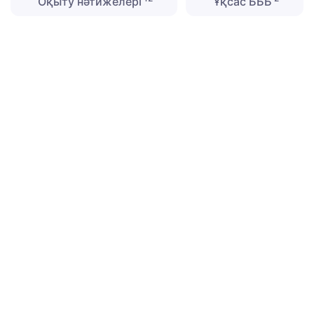
Оқыту нәтижелері
Ұқсас БББ