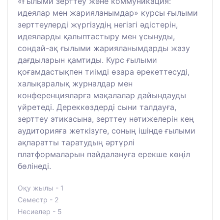
«Ғылыми зерттеу және коммуникация:
идеялар мен жарияланымдар» курсы ғылыми
зерттеулерді жүргізудің негізгі әдістерін,
идеяларды қалыптастыру мен ұсынуды,
сондай-ақ ғылыми жарияланымдарды жазу
дағдыларын қамтиды. Курс ғылыми
қоғамдастықпен тиімді өзара әрекеттесуді,
халықаралық журналдар мен
конференцияларға мақалалар дайындауды
үйретеді. Дереккөздерді сыни талдауға,
зерттеу этикасына, зерттеу нәтижелерін кең
аудиторияға жеткізуге, соның ішінде ғылыми
ақпаратты таратудың әртүрлі
платформаларын пайдалануға ерекше көңіл
бөлінеді.
Оқу жылы - 1
Семестр - 2
Несиелер - 5