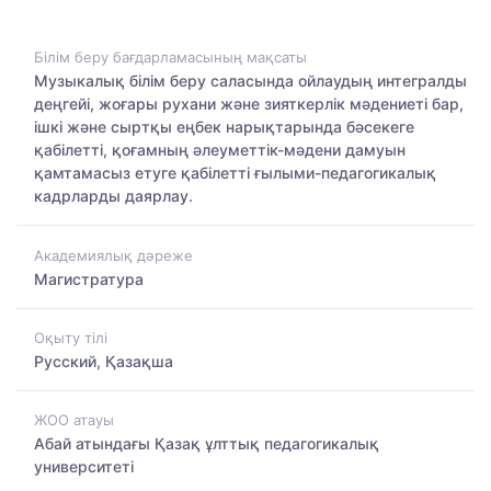
Білім беру бағдарламасының мақсаты
Музыкалық білім беру саласында ойлаудың интегралды
деңгейі, жоғары рухани және зияткерлік мәдениеті бар,
ішкі және сыртқы еңбек нарықтарында бәсекеге
қабілетті, қоғамның әлеуметтік-мәдени дамуын
қамтамасыз етуге қабілетті ғылыми-педагогикалық
кадрларды даярлау.
Академиялық дәреже
Магистратура
Оқыту тілі
Русский, Қазақша
ЖОО атауы
Абай атындағы Қазақ ұлттық педагогикалық
университеті