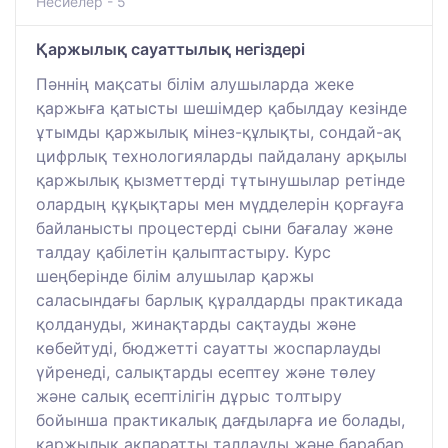
Несиелер - 5
Қаржылық сауаттылық негіздері
Пәннің мақсаты білім алушыларда жеке
қаржыға қатысты шешімдер қабылдау кезінде
ұтымды қаржылық мінез-құлықты, сондай-ақ
цифрлық технологияларды пайдалану арқылы
қаржылық қызметтерді тұтынушылар ретінде
олардың құқықтары мен мүдделерін қорғауға
байланысты процестерді сыни бағалау және
талдау қабілетін қалыптастыру. Курс
шеңберінде білім алушылар қаржы
саласындағы барлық құралдарды практикада
қолдануды, жинақтарды сақтауды және
көбейтуді, бюджетті сауатты жоспарлауды
үйренеді, салықтарды есептеу және төлеу
және салық есептілігін дұрыс толтыру
бойынша практикалық дағдыларға ие болады,
қаржылық ақпаратты талдауды және барабар