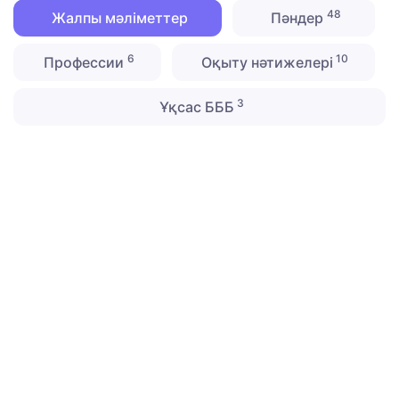
48
Жалпы мәліметтер
Пәндер
6
10
Профессии
Оқыту нәтижелері
3
Ұқсас БББ