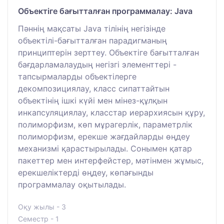
Объектіге бағытталған программалау: Java
Пәннің мақсаты Java тілінің негізінде
объектілі-бағытталған парадигманың
принциптерін зерттеу. Объектіге бағытталған
бағдарламалаудың негізгі элементтері -
тапсырмаларды объектілерге
декомпозициялау, класс сипаттайтын
объектінің ішкі күйі мен мінез-құлқын
инкапсуляциялау, класстар иерархиясын құру,
полиморфизм, көп мұрагерлік, параметрлік
полиморфизм, ерекше жағдайларды өңдеу
механизмі қарастырылады. Сонымен қатар
пакеттер мен интерфейстер, мәтінмен жұмыс,
ерекшеліктерді өңдеу, көпағынды
программалау оқытылады.
Оқу жылы - 3
Семестр - 1