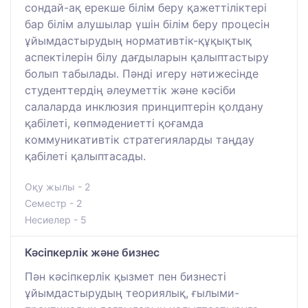
сондай-ақ ерекше білім беру қажеттіліктері
бар білім алушылар үшін білім беру процесін
ұйымдастырудың нормативтік-құқықтық
аспектілерін білу дағдыларын қалыптастыру
болып табылады. Пәнді игеру нәтижесінде
студенттердің әлеуметтік және кәсіби
салаларда инклюзия принциптерін қолдану
қабілеті, көпмәдениетті қоғамда
коммуникативтік стратегияларды таңдау
қабілеті қалыптасады.
Оқу жылы - 2
Семестр - 2
Несиелер - 5
Кәсіпкерлік және бизнес
Пән кәсіпкерлік қызмет пен бизнесті
ұйымдастырудың теориялық, ғылыми-