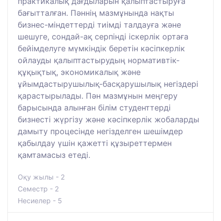
практикалық дағдыларын қалыптастыруға
бағытталған. Пәннің мазмұнында нақты
бизнес-міндеттерді тиімді талдауға және
шешуге, сондай-ақ серпінді іскерлік ортаға
бейімделуге мүмкіндік беретін кәсіпкерлік
ойлауды қалыптастырудың нормативтік-
құқықтық, экономикалық және
ұйымдастырушылық-басқарушылық негіздері
қарастырылады. Пән мазмұнын меңгеру
барысында алынған білім студенттерді
бизнесті жүргізу және кәсіпкерлік жобаларды
дамыту процесінде негізделген шешімдер
қабылдау үшін қажетті құзыреттермен
қамтамасыз етеді.
Оқу жылы - 2
Семестр - 2
Несиелер - 5