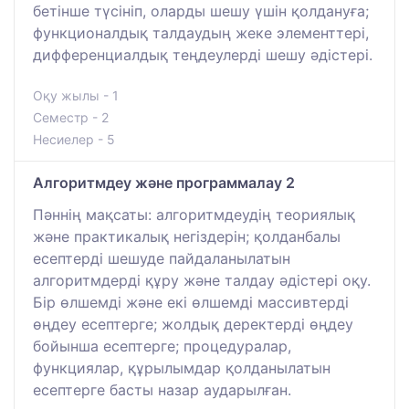
бетінше түсініп, оларды шешу үшін қолдануға;
функционалдық талдаудың жеке элементтері,
дифференциалдық теңдеулерді шешу әдістері.
Оқу жылы - 1
Семестр - 2
Несиелер - 5
Алгоритмдеу және программалау 2
Пәннің мақсаты: алгоритмдеудің теориялық
және практикалық негіздерін; қолданбалы
есептерді шешуде пайдаланылатын
алгоритмдерді құру және талдау әдістері оқу.
Бір өлшемді және екі өлшемді массивтерді
өңдеу есептерге; жолдық деректерді өңдеу
бойынша есептерге; процедуралар,
функциялар, құрылымдар қолданылатын
есептерге басты назар аударылған.