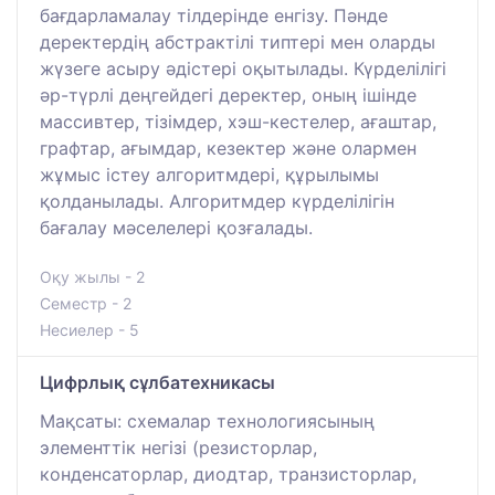
бағдарламалау тілдерінде енгізу. Пәнде
деректердің абстрактілі типтері мен оларды
жүзеге асыру әдістері оқытылады. Күрделілігі
әр-түрлі деңгейдегі деректер, оның ішінде
массивтер, тізімдер, хэш-кестелер, ағаштар,
графтар, ағымдар, кезектер және олармен
жұмыс істеу алгоритмдері, құрылымы
қолданылады. Алгоритмдер күрделілігін
бағалау мәселелері қозғалады.
Оқу жылы - 2
Семестр - 2
Несиелер - 5
Цифрлық сұлбатехникасы
Мақсаты: схемалар технологиясының
элементтік негізі (резисторлар,
конденсаторлар, диодтар, транзисторлар,