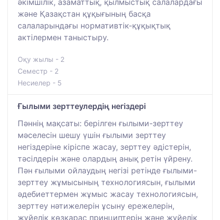
әкімшілік, азаматтық, қылмыстық салалардағы
және Қазақстан құқығының басқа
салаларындағы нормативтік-құқықтық
актілермен таныстыру.
Оқу жылы - 2
Семестр - 2
Несиелер - 5
Ғылыми зерттеулердің негіздері
Пәннің мақсаты: берілген ғылыми-зерттеу
мәселесін шешу үшін ғылыми зерттеу
негіздеріне кіріспе жасау, зерттеу әдістерін,
тәсілдерін және олардың анық ретін үйрену.
Пән ғылыми ойлаудың негізі ретінде ғылыми-
зерттеу жұмысының технологиясын, ғылыми
әдебиеттермен жұмыс жасау технологиясын,
зерттеу нәтижелерін ұсыну ережелерін,
жүйелік көзқарас принциптерін және жүйелік