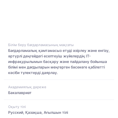
Білім беру бағдарламасының мақсаты
Бағдарламалық қамтамасыз етуді әзірлеу және енгізу,
әртүрлі деңгейдегі есептеуіш жүйелердің IT-
инфрақұрылымын басқару және пайдалану бойынша
білімі мен дағдыларын меңгерген бәсекеге қабілетті
кәсіби түлектерді даярлау.
Академиялық дәреже
Бакалавриат
Оқыту тілі
Русский, Қазақша, Ағылшын тілі