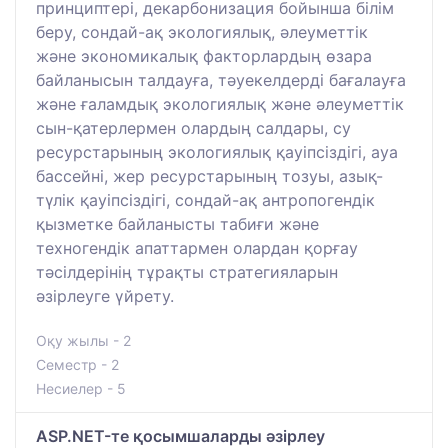
принциптері, декарбонизация бойынша білім
беру, сондай-ақ экологиялық, әлеуметтік
және экономикалық факторлардың өзара
байланысын талдауға, тәуекелдерді бағалауға
және ғаламдық экологиялық және әлеуметтік
сын-қатерлермен олардың салдары, су
ресурстарының экологиялық қауіпсіздігі, ауа
бассейні, жер ресурстарының тозуы, азық-
түлік қауіпсіздігі, сондай-ақ антропогендік
қызметке байланысты табиғи және
техногендік апаттармен олардан қорғау
тәсілдерінің тұрақты стратегияларын
әзірлеуге үйрету.
Оқу жылы - 2
Семестр - 2
Несиелер - 5
ASP.NET-те қосымшаларды әзірлеу