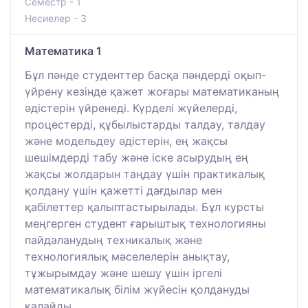
Семестр - 1
Несиелер - 3
Математика 1
Бұл пәнде студенттер басқа пәндерді оқып-
үйрену кезінде қажет жоғары математиканың
әдістерін үйренеді. Күрделі жүйелерді,
процестерді, құбылыстарды талдау, талдау
және модельдеу әдістерін, ең жақсы
шешімдерді табу және іске асырудың ең
жақсы жолдарын таңдау үшін практикалық
қолдану үшін қажетті дағдылар мен
қабілеттер қалыптастырылады. Бұл курсты
меңгерген студент ғарыштық технологияны
пайдаланудың техникалық және
технологиялық мәселелерін анықтау,
тұжырымдау және шешу үшін іргелі
математикалық білім жүйесін қолдануды
қалайды