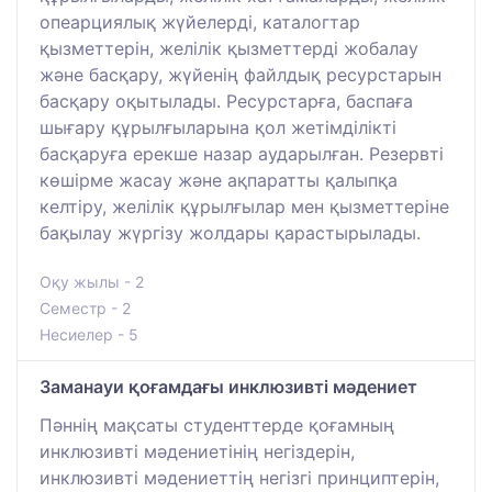
опеарциялық жүйелерді, каталогтар
қызметтерін, желілік қызметтерді жобалау
және басқару, жүйенің файлдық ресурстарын
басқару оқытылады. Ресурстарға, баспаға
шығару құрылғыларына қол жетімділікті
басқаруға ерекше назар аударылған. Резервті
көшірме жасау және ақпаратты қалыпқа
келтіру, желілік құрылғылар мен қызметтеріне
бақылау жүргізу жолдары қарастырылады.
Оқу жылы - 2
Семестр - 2
Несиелер - 5
Заманауи қоғамдағы инклюзивті мәдениет
Пәннің мақсаты студенттерде қоғамның
инклюзивті мәдениетінің негіздерін,
инклюзивті мәдениеттің негізгі принциптерін,