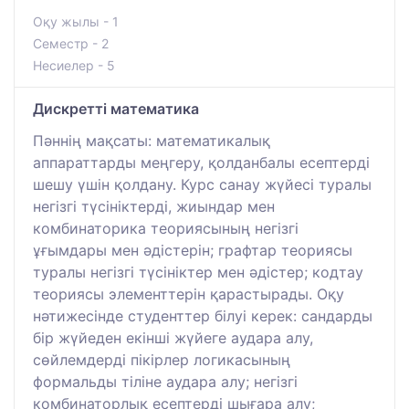
Оқу жылы - 1
Семестр - 2
Несиелер - 5
Дискретті математика
Пәннің мақсаты: математикалық
аппараттарды меңгеру, қолданбалы есептерді
шешу үшін қолдану. Курс санау жүйесі туралы
негізгі түсініктерді, жиындар мен
комбинаторика теориясының негізгі
ұғымдары мен әдістерін; графтар теориясы
туралы негізгі түсініктер мен әдістер; кодтау
теориясы элементтерін қарастырады. Оқу
нәтижесінде студенттер білуі керек: сандарды
бір жүйеден екінші жүйеге аудара алу,
сөйлемдерді пікірлер логикасының
формальды тіліне аудара алу; негізгі
комбинаторлық есептерді шығара алу;