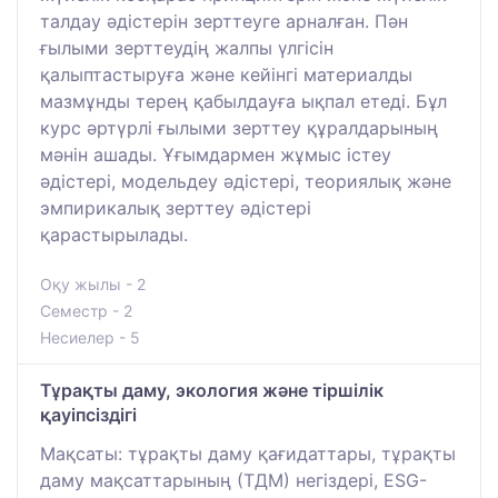
талдау әдістерін зерттеуге арналған. Пән
ғылыми зерттеудің жалпы үлгісін
қалыптастыруға және кейінгі материалды
мазмұнды терең қабылдауға ықпал етеді. Бұл
курс әртүрлі ғылыми зерттеу құралдарының
мәнін ашады. Ұғымдармен жұмыс істеу
әдістері, модельдеу әдістері, теориялық және
эмпирикалық зерттеу әдістері
қарастырылады.
Оқу жылы - 2
Семестр - 2
Несиелер - 5
Тұрақты даму, экология және тіршілік
қауіпсіздігі
Мақсаты: тұрақты даму қағидаттары, тұрақты
даму мақсаттарының (ТДМ) негіздері, ESG-