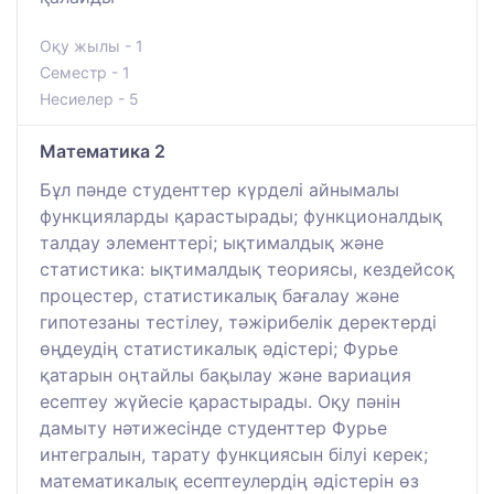
Оқу жылы - 1
Семестр - 1
Несиелер - 5
Математика 2
Бұл пәнде студенттер күрделі айнымалы
функцияларды қарастырады; функционалдық
талдау элементтері; ықтималдық және
статистика: ықтималдық теориясы, кездейсоқ
процестер, статистикалық бағалау және
гипотезаны тестілеу, тәжірибелік деректерді
өңдеудің статистикалық әдістері; Фурье
қатарын оңтайлы бақылау және вариация
есептеу жүйесіе қарастырады. Оқу пәнін
дамыту нәтижесінде студенттер Фурье
интегралын, тарату функциясын білуі керек;
математикалық есептеулердің әдістерін өз