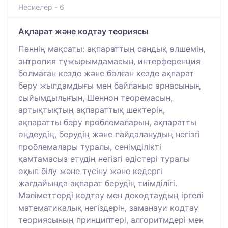
Несиелер - 6
Ақпарат және кодтау теориясы
Пәннің мақсаты: ақпараттың сандық өлшемін,
энтропия тұжырымдамасын, интерференция
болмаған кезде және болған кезде ақпарат
беру жылдамдығы мен байланыс арнасының
сыйымдылығын, Шеннон теоремасын,
артықтықтың ақпараттық шектерін,
ақпаратты беру проблемаларын, ақпаратты
өңдеудің, берудің және пайдаланудың негізгі
проблемалары туралы, сенімділікті
қамтамасыз етудің негізгі әдістері туралы
оқып білу және түсіну және кедергі
жағдайында ақпарат берудің тиімділігі.
Мәліметтерді кодтау мен декодтаудың іргелі
математикалық негіздерін, заманауи кодтау
теориясының принциптері, алгоритмдері мен