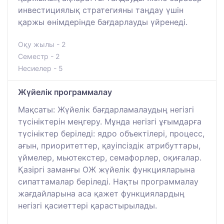
инвестициялық стратегияны таңдау үшін
қаржы өнімдерінде бағдарлауды үйренеді.
Оқу жылы - 2
Семестр - 2
Несиелер - 5
Жүйелік программалау
Мақсаты: Жүйелік бағдарламалаудың негізгі
түсініктерін меңгеру. Мұнда негізгі ұғымдарға
түсініктер беріледі: ядро объектілері, процесс,
ағын, приоритеттер, қауіпсіздік атрибуттары,
үймелер, мьютекстер, семафорлер, оқиғалар.
Қазіргі заманғы ОЖ жүйелік функцияларына
сипаттамалар беріледі. Нақты программалау
жағдайларына аса қажет функциялардың
негізгі қасиеттері қарастырылады.