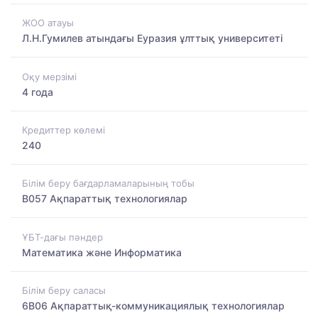
ЖОО атауы
Л.Н.Гумилев атындағы Еуразия ұлттық университеті
Оқу мерзімі
4 года
Кредиттер көлемі
240
Білім беру бағдарламаларының тобы
B057 Ақпараттық технологиялар
ҰБТ-дағы пәндер
Математика және Информатика
Білім беру саласы
6B06 Ақпараттық-коммуникациялық технологиялар