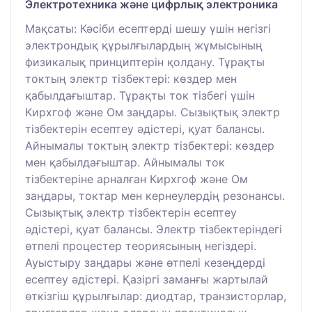
Электротехника және цифрлық электроника
Мақсаты: Кәсіби есептерді шешу үшін негізгі
электрондық құрылғылардың жұмысының
физикалық принциптерін қолдану. Тұрақты
токтың электр тізбектері: көздер мен
қабылдағыштар. Тұрақты ток тізбегі үшін
Кирхгоф және Ом заңдары. Сызықтық электр
тізбектерін есептеу әдістері, қуат балансы.
Айнымалы токтың электр тізбектері: көздер
мен қабылдағыштар. Айнымалы ток
тізбектеріне арналған Кирхгоф және Ом
заңдары, токтар мен кернеулердің резонансы.
Сызықтық электр тізбектерін есептеу
әдістері, қуат балансы. Электр тізбектеріндегі
өтпелі процестер теориясының негіздері.
Ауыстыру заңдары және өтпелі кезеңдерді
есептеу әдістері. Қазіргі заманғы жартылай
өткізгіш құрылғылар: диодтар, транзисторлар,