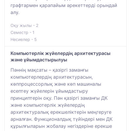
графтармен қарапайым әрекеттерді орындай
алу.
Оқу жылы - 2
Семестр - 1
Несиелер - 5
Компьютерлік жүйелердің архитектурасы
және ұйымдастырылуы
Пәннің мақсаты – қазіргі заманғы
компьютерлердің архитектурасын,
көппроцессорлық және көп машиналы
есептеу жүйелерін ұйымдастыру
принциптерін оқу. Пән қазіргі заманғы ДК
және компьютерлік жүйелердің
архитектуралық ерекшеліктерін меңгеруге
арналған. Функционалдық түйіндері мен ДК
құрылғыларын жобалау негіздеріне ерекше