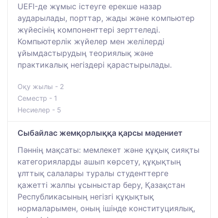
UEFI-де жұмыс істеуге ерекше назар
аударылады, порттар, жады және компьютер
жүйесінің компоненттері зерттеледі.
Компьютерлік жүйелер мен желілерді
ұйымдастырудың теориялық және
практикалық негіздері қарастырылады.
Оқу жылы - 2
Семестр - 1
Несиелер - 5
Сыбайлас жемқорлыққа қарсы мәдениет
Пәннің мақсаты: мемлекет және құқық сияқты
категорияларды ашып көрсету, құқықтың
ұлттық салалары туралы студенттерге
қажетті жалпы ұсыныстар беру, Қазақстан
Республикасының негізгі құқықтық
нормаларымен, оның ішінде конституциялық,