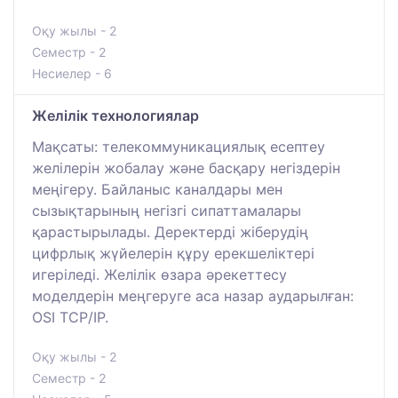
Оқу жылы - 2
Семестр - 2
Несиелер - 6
Желілік технологиялар
Мақсаты: телекоммуникациялық есептеу
желілерін жобалау және басқару негіздерін
меңігеру. Байланыс каналдары мен
сызықтарының негізгі сипаттамалары
қарастырылады. Деректерді жіберудің
цифрлық жүйелерін құру ерекшеліктері
игеріледі. Желілік өзара әрекеттесу
моделдерін меңгеруге аса назар аударылған:
OSI TCP/IP.
Оқу жылы - 2
Семестр - 2