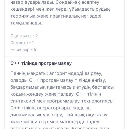
назар аударылады. Сондай-ақ есептеу
кешендері мен желілерді ұйымдастырудың
теориялық және практикалық негіздері
талқыланады.
Оқу жылы - 2
Семестр - 1
Несиелер - 5
C++ тілінде программалау
Пәннің мақсаты: алгоритмдерді әзірлеу,
оларды C++ программалау тілінде енгізу,
бағдарламалық қамтамасыз етудің бастапқы
кодын жөндеу және талдау. С++ тілінің
синтаксисі мен программалау технологиясы,
С++ тілінің операторлары, жадыны
динамикалық үлестіру, файлдық оқу-жазу
және массивтер мен мәтіндерді өңдеу
алгоритмдері оқытылады. Кластарды құру,