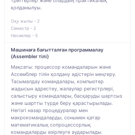
триггерлер және олардың практикалық
қолданылуы.
Оқу жылы - 2
Семестр - 2
Несиелер - 5
Машинаға бағытталған программалау
(Assembler тілі)
Мақсаты: процессор командаларын және
Ассемблер тілін қолдану әдістерін меңгеру.
Тасымалдау командалары, компьютер
жадысын адрестеу, жалаулар регистрлері,
салыстыру командалары, басқаруды шартсыз
және шартты түрде беру қарастырылады.
Негізгі назар процедуралар мен
макрокомандаларды, сонымен қатар
математикалық сопроцессорлық
командаларды әзірлеуге аударылады.