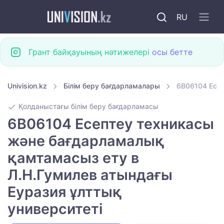
RU
Грант байқауының нәтижелері
осы бетте
Univision.kz
Білім беру бағдарламалары
6B06104 Есеп
Қолданыстағы білім беру бағдарламасы
6B06104 Есептеу техникасы
және бағдарламалық
қамтамасыз ету в
Л.Н.Гумилев атындағы
Еуразия ұлттық
университеті