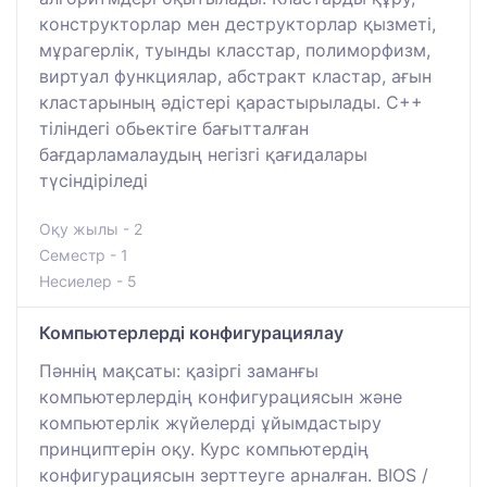
конструкторлар мен деструкторлар қызметі,
мұрагерлік, туынды класстар, полиморфизм,
виртуал функциялар, абстракт кластар, ағын
кластарының әдістері қарастырылады. С++
тіліндегі обьектіге бағытталған
бағдарламалаудың негізгі қағидалары
түсіндіріледі
Оқу жылы - 2
Семестр - 1
Несиелер - 5
Компьютерлерді конфигурациялау
Пәннің мақсаты: қазіргі заманғы
компьютерлердің конфигурациясын және
компьютерлік жүйелерді ұйымдастыру
принциптерін оқу. Курс компьютердің
конфигурациясын зерттеуге арналған. BIOS /