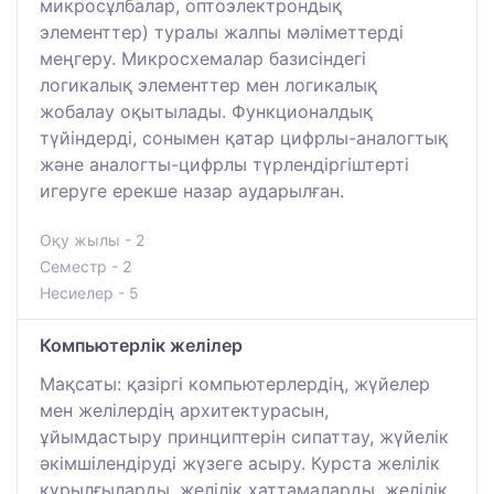
микросұлбалар, оптоэлектрондық
элементтер) туралы жалпы мәліметтерді
меңгеру. Микросхемалар базисіндегі
логикалық элементтер мен логикалық
жобалау оқытылады. Функционалдық
түйіндерді, сонымен қатар цифрлы-аналогтық
және аналогты-цифрлы түрлендіргіштерті
игеруге ерекше назар аударылған.
Оқу жылы - 2
Семестр - 2
Несиелер - 5
Компьютерлік желілер
Мақсаты: қазіргі компьютерлердің, жүйелер
мен желілердің архитектурасын,
ұйымдастыру принциптерін сипаттау, жүйелік
әкімшілендіруді жүзеге асыру. Курста желілік
құрылғыларды, желілік хаттамаларды, желілік