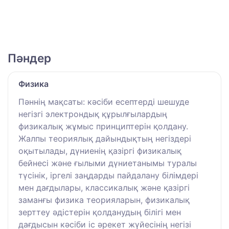
Пәндер
Физика
Пәннің мақсаты: кәсіби есептерді шешуде
негізгі электрондық құрылғылардың
физикалық жұмыс принциптерін қолдану.
Жалпы теориялық дайындықтың негіздері
оқытылады, дүниенің қазіргі физикалық
бейнесі және ғылыми дүниетанымы туралы
түсінік, іргелі заңдарды пайдалану білімдері
мен дағдылары, классикалық және қазіргі
заманғы физика теорияларын, физикалық
зерттеу әдістерін қолданудың білігі мен
дағдысын кәсіби іс әрекет жүйесінің негізі