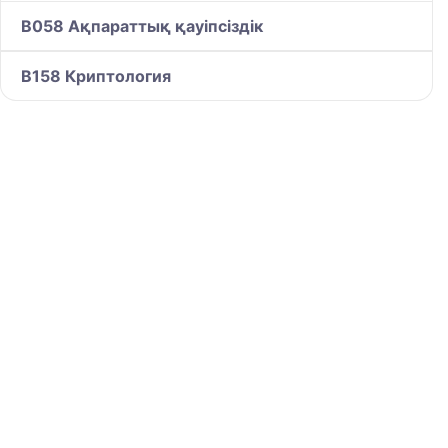
B058 Ақпараттық қауіпсіздік
B158 Криптология