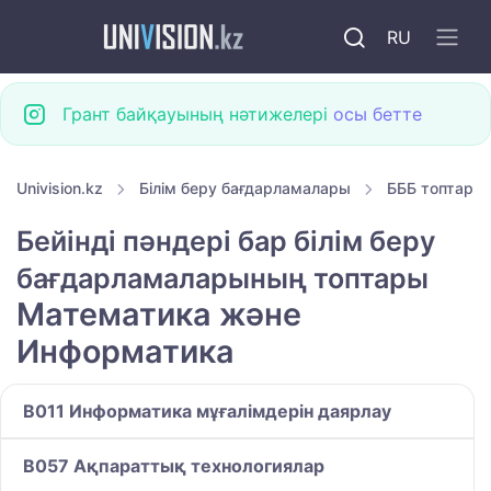
RU
Грант байқауының нәтижелері
осы бетте
Univision.kz
Білім беру бағдарламалары
БББ топтары
Бейінді пәндері бар білім беру
бағдарламаларының топтары
Математика және
Информатика
B011 Информатика мұғалімдерін даярлау
B057 Ақпараттық технологиялар