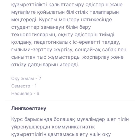
құзыреттілікті қалыптастыру әдістерін және
мұғалімге қойылатын біліктілік талаптарын
меңгереді. Курсты меңгеру нәтижесінде
студенттер заманауи білім беру
технологияларын, оқыту әдістерін тиімді
қолдану, педагогикалық іс-әрекетті талдау,
ғылыми-зерттеу жүргізу, сондай-ақ сабақ пен
сыныптан тыс жұмыстарды жоспарлау және
өткізу дағдыларын игереді.
Оқу жылы - 2
Семестр - 1
Несиелер - 6
Лингвоелтану
Курс барысында болашақ мұғалімдер шет тілін
үйренушілердің коммуникативтік
құзыреттілігін қамтамасыз ету үшін оқу