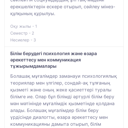
ерекшеліктерін ескере отырып, сөйлеу мінез-
құлқының құрылуы.
Оқу жылы - 1
Семестр - 2
Несиелер - 3
Білім берудегі психология және өзара
әрекеттесу мен коммуникация
тұжырымдамалары
Болашақ мұғалімдер заманауи психологиялық
теориялар мен үлгілер, сондай-ақ тұлғаның
қызметі және оның жеке қасиеттері туралы
білімге ие. Олар бұл білімді әртүрлі білім беру
мән мәтінінде мұғалімдік қызметінде қолдана
алады. Болашақ мұғалімдер білім беру
үрдісінде диалогты, өзара әрекеттесу мен
коммуникацияны дамыта отырып, білім