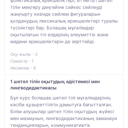
фонетикалық ерекшеліктері; B1 негізгі шетел
тілін меңгеру деңгейіне сәйкес сөйлеуді
жаңғырту кезінде сөйлем фигураларын
қолданудың лексикалық ерекшеліктері туралы
түсініктері бар. Болашақ мұғалімдер
оқытылатын тіл елдерінің әлеуметтік және
мәдени ерекшеліктерін де зерттейді.
Оқу жылы - 2
Семестр - 1
Несиелер - 6
1 шетел тілін оқытудың әдістемесі мен
лингводидактикасы
Бұл курс болашақ шетел тілі мұғалімдерінің
кәсіби құзыреттілігін дамытуға бағытталған.
Білім алушылар шетел тілін оқытудың жүйесі
мен мазмұнын, лингводидактиканың заманауи
тенденцияларын, коммуникативтік