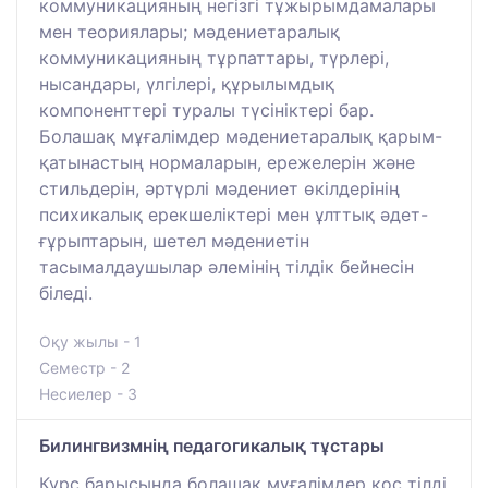
коммуникацияның негізгі тұжырымдамалары
мен теориялары; мәдениетаралық
коммуникацияның тұрпаттары, түрлері,
нысандары, үлгілері, құрылымдық
компоненттері туралы түсініктері бар.
Болашақ мұғалімдер мәдениетаралық қарым-
қатынастың нормаларын, ережелерін және
стильдерін, әртүрлі мәдениет өкілдерінің
психикалық ерекшеліктері мен ұлттық әдет-
ғұрыптарын, шетел мәдениетін
тасымалдаушылар әлемінің тілдік бейнесін
біледі.
Оқу жылы - 1
Семестр - 2
Несиелер - 3
Билингвизмнің педагогикалық тұстары
Курс барысында болашақ мұғалімдер қос тілді