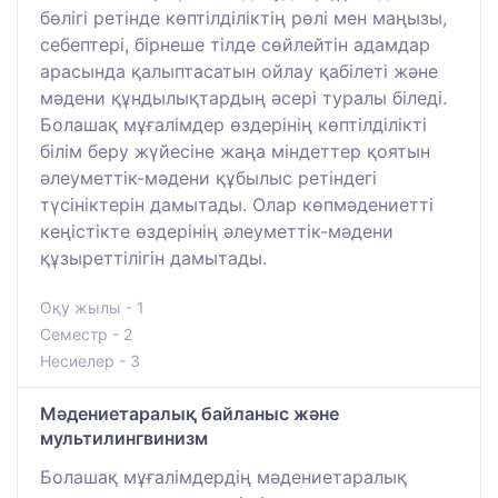
бөлігі ретінде көптілділіктің рөлі мен маңызы,
себептері, бірнеше тілде сөйлейтін адамдар
арасында қалыптасатын ойлау қабілеті және
мәдени құндылықтардың әсері туралы біледі.
Болашақ мұғалімдер өздерінің көптілділікті
білім беру жүйесіне жаңа міндеттер қоятын
әлеуметтік-мәдени құбылыс ретіндегі
түсініктерін дамытады. Олар көпмәдениетті
кеңістікте өздерінің әлеуметтік-мәдени
құзыреттілігін дамытады.
Оқу жылы - 1
Семестр - 2
Несиелер - 3
Мәдениетаралық байланыс және
мультилингвинизм
Болашақ мұғалімдердің мәдениетаралық