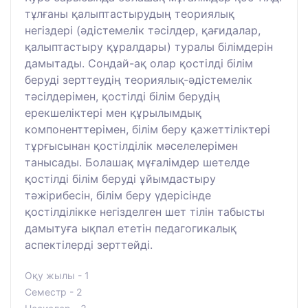
тұлғаны қалыптастырудың теориялық
негіздері (әдістемелік тәсілдер, қағидалар,
қалыптастыру құралдары) туралы білімдерін
дамытады. Сондай-ақ олар қостілді білім
беруді зерттеудің теориялық-әдістемелік
тәсілдерімен, қостілді білім берудің
ерекшеліктері мен құрылымдық
компоненттерімен, білім беру қажеттіліктері
тұрғысынан қостілділік мәселелерімен
танысады. Болашақ мұғалімдер шетелде
қостілді білім беруді ұйымдастыру
тәжірибесін, білім беру үдерісінде
қостілділікке негізделген шет тілін табысты
дамытуға ықпал ететін педагогикалық
аспектілерді зерттейді.
Оқу жылы - 1
Семестр - 2