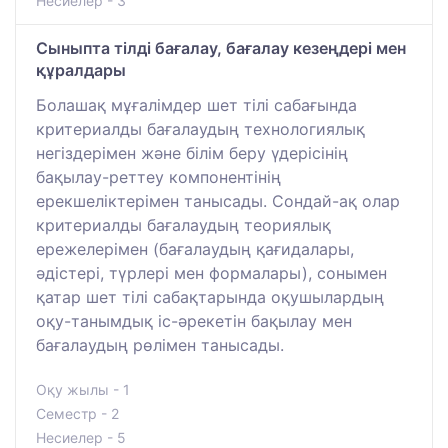
Несиелер - 3
Сыныпта тілді бағалау, бағалау кезеңдері мен
құралдары
Болашақ мұғалімдер шет тілі сабағында
критериалды бағалаудың технологиялық
негіздерімен және білім беру үдерісінің
бақылау-реттеу компонентінің
ерекшеліктерімен танысады. Сондай-ақ олар
критериалды бағалаудың теориялық
ережелерімен (бағалаудың қағидалары,
әдістері, түрлері мен формалары), сонымен
қатар шет тілі сабақтарында оқушылардың
оқу-танымдық іс-әрекетін бақылау мен
бағалаудың рөлімен танысады.
Оқу жылы - 1
Семестр - 2
Несиелер - 5