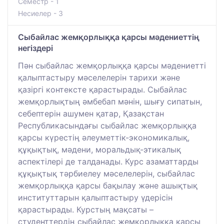
Семестр - 1
Несиелер - 3
Сыбайлас жемқорлыққа қарсы мәдениеттің
негіздері
Пән сыбайлас жемқорлыққа қарсы мәдениетті
қалыптастыру мәселелерін тарихи және
қазіргі контексте қарастырады. Сыбайлас
жемқорлықтың әмбебап мәнін, шығу сипатын,
себептерін ашумен қатар, Қазақстан
Республикасындағы сыбайлас жемқорлыққа
қарсы күрестің әлеуметтік-экономикалық,
құқықтық, мәдени, моральдық-этикалық
аспектілері де талданады. Курс азаматтарды
құқықтық тәрбиелеу мәселелерін, сыбайлас
жемқорлыққа қарсы бақылау және ашықтық
институттарын қалыптастыру үдерісін
қарастырады. Курстың мақсаты –
студенттердің сыбайлас жемқорлыққа қарсы