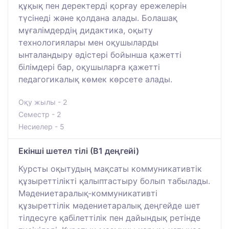
құқық пен деректерді қорғау ережелерін
түсінеді және қолдана алады. Болашақ
мұғалімдердің дидактика, оқыту
технологиялары мен оқушыларды
ынталандыру әдістері бойынша қажетті
білімдері бар, оқушыларға қажетті
педагогикалық көмек көрсете алады.
Оқу жылы - 2
Семестр - 2
Несиелер - 5
Екінші шетел тілі (В1 деңгейі)
Курсты оқытудың мақсаты коммуникативтік
құзыреттілікті қалыптастыру болып табылады.
Мәдениетаралық-коммуникативті
құзыреттілік мәдениетаралық деңгейде шет
тілдесуге қабілеттілік пен дайындық ретінде