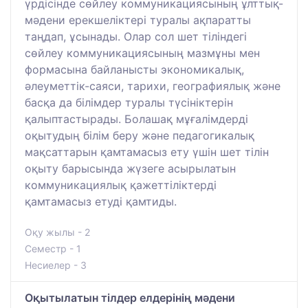
үрдісінде сөйлеу коммуникациясының ұлттық-
мәдени ерекшеліктері туралы ақпаратты
таңдап, ұсынады. Олар сол шет тіліндегі
сөйлеу коммуникациясының мазмұны мен
формасына байланысты экономикалық,
әлеуметтік-саяси, тарихи, географиялық және
басқа да білімдер туралы түсініктерін
қалыптастырады. Болашақ мұғалімдерді
оқытудың білім беру және педагогикалық
мақсаттарын қамтамасыз ету үшін шет тілін
оқыту барысында жүзеге асырылатын
коммуникациялық қажеттіліктерді
қамтамасыз етуді қамтиды.
Оқу жылы - 2
Семестр - 1
Несиелер - 3
Оқытылатын тілдер елдерінің мәдени