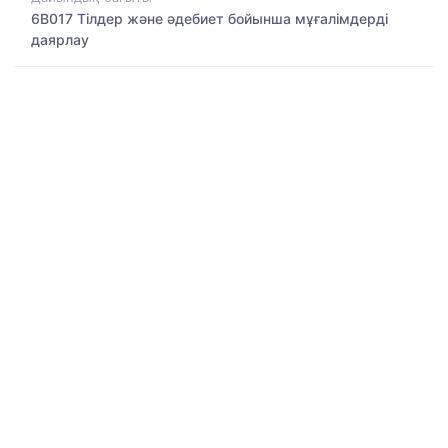
6B017 Тілдер және әдебиет бойынша мұғалімдерді
даярлау