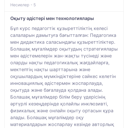
Несиелер - 5
Оқыту әдістері мен технологиялары
Бұл курс педагогтік құзыреттіліктің келесі
салаларын дамытуға бағытталған: Педагогика
мен дидактика саласындағы құзыреттіліктер.
Болашақ мұғалімдер оқытудың стратегиялары
мен әдістемелерін жан-жақты түсінеді және
оларды нақты педагогикалық жағдайларға,
мектептің нақты шарттарына және
оқушылардың мүмкіндіктеріне сәйкес келетін
инновациялық әдістермен жоспарлауда,
оқытуда және бағалауда қолдана алады.
Болашақ мұғалімдер білім беру үдерісінің
әртүрлі кезеңдерінде қолайлы инклюзивті,
физикалық және онлайн оқыту ортасын құра
алады. Болашақ мұғалімдер оқу
материалдарын жоспарлау кезінде авторлық