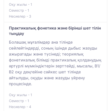
Оқу жылы - 1
Семестр - 1
Несиелер - 3
Практикалық фонетика және бірінші шет тілін
тыңдау
Болашақ мұғалімдер ана тілінде
сөйлейтіндерді, соның ішінде дыбыс жазуды
ажыратады және түсінеді; теориялық
фонетикалық білімді практикалық қолданудың
әртүрлі мүмкіндіктерін зерттейді, мысалы, В1/
В2 оқу деңгейіне сәйкес шет тілінде
айтылуды, оқуды және жазуды үйрену
процесінде.
Оқу жылы - 1
Семестр - 1
Несиелер - 4