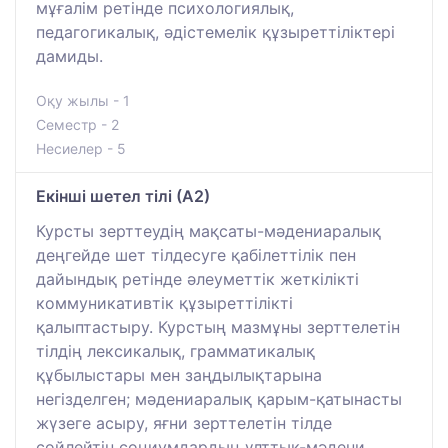
мұғалім ретінде психологиялық,
педагогикалық, әдістемелік құзыреттіліктері
дамиды.
Оқу жылы - 1
Семестр - 2
Несиелер - 5
Екінші шетел тілі (А2)
Курсты зерттеудің мақсаты-мәдениаралық
деңгейде шет тілдесуге қабілеттілік пен
дайындық ретінде әлеуметтік жеткілікті
коммуникативтік құзыреттілікті
қалыптастыру. Курстың мазмұны зерттелетін
тілдің лексикалық, грамматикалық
құбылыстары мен заңдылықтарына
негізделген; мәдениаралық қарым-қатынасты
жүзеге асыру, яғни зерттелетін тілде
сөйлейтін социумдардың ұлттық-мәдени