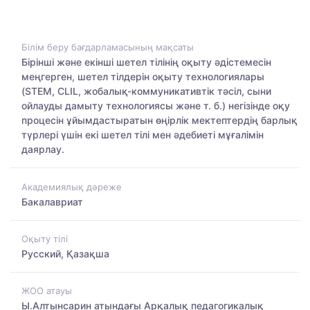
Білім беру бағдарламасының мақсаты
Бірінші және екінші шетел тілінің оқыту әдістемесін
меңгерген, шетел тілдерін оқыту технологиялары
(STEM, CLIL, жобалық-коммуникативтік тәсіл, сыни
ойлауды дамыту технологиясы және т. б.) негізінде оқу
процесін ұйымдастыратын өңірлік мектептердің барлық
түрлері үшін екі шетел тілі мен әдебиеті мұғалімін
даярлау.
Академиялық дәреже
Бакалавриат
Оқыту тілі
Русский, Қазақша
ЖОО атауы
Ы.Алтынсарин атындағы Арқалық педагогикалық