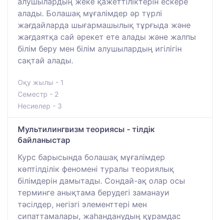
алушылардың жеке қажеттіліктерін ескере
алады. Болашақ мұғалімдер әр түрлі
жағдайларда шығармашылық тұрғыда және
жағдаятқа сай әрекет ете алады және жалпы
білім беру мен білім алушылардың игілігін
сақтай алады.
Оқу жылы - 1
Семестр - 2
Несиелер - 3
Мультилингвизм теориясы - тілдік
байланыстар
Курс барысында болашақ мұғалімдер
көптілділік феномені туралы теориялық
білімдерін дамытады. Сондай-ақ олар осы
терминге анықтама берудегі заманауи
тәсілдер, негізгі элементтері мен
сипаттамалары, жаһанданудың құрамдас