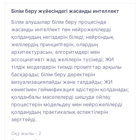
Білім беру жүйесіндегі жасанды интеллект
Білім алушылар білім беру процесінде
жасанды интеллект пен нейрожелілерді
қолданудың негіздерін біледі; нейрондық
желілердің принциптерін, олардың
архитектурасын, алгоритмдері мен
ассоциативті жад желілерін түсінеді; ЖИ
тілдік моделдерін тиімді промпттар арқылы
басқарады; білім беру деректерін
визуализациялайды және талдайды; ЖИ
көмегімен геймификация әдістерін қолданады;
қолданбалы мәселелерді шешуде ойлау
процестерін модельдеу мен нейрожелілерді
қолданудың практикалық аспектілерін
зерттейді.
Оқу жылы - 2