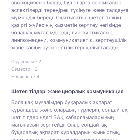
эволюциясын біледі, бұл оларға лексикалық
аспектілерді тереңірек түсінуге және талдауға
мүмкіндік береді. Оқытылатын шетел тілінің
қазіргі жүйесінің қызметін зерттеу негізінде
болашақ мұғалімдердің лингвистикалық,
лингвомәдени, коммуникативтік, зерттеушілік
және кәсіби құзыреттіліктері қалыптасады.
Оқу жылы - 2
Семестр - 2
Несиелер - 4
Шетел тілдері және цифрлық коммуникация
Болашақ мұғалімдер бұқаралық ақпарат
құралдары және олардың түрлерін, сондай-ақ
шет тілдеріндегі БАҚ хабарламаларының
мағынасын зерттейді. Олар сондай-ақ
бұқаралық ақпарат құралдарын жыныстық,
ұлттық қатыстылығы және коммерциялық