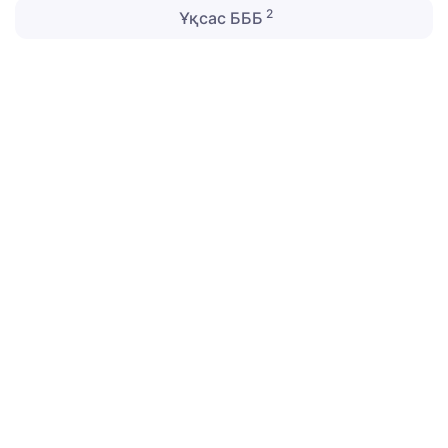
2
Ұқсас БББ