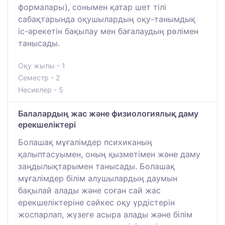
формалары), сонымен қатар шет тілі
сабақтарында оқушылардың оқу-танымдық
іс-әрекетін бақылау мен бағалаудың рөлімен
танысады.
Оқу жылы - 1
Семестр - 2
Несиелер - 5
Балалардың жас және физиологиялық даму
ерекшеліктері
Болашақ мұғалімдер психиканың
қалыптасуымен, оның қызметімен және даму
заңдылықтарымен танысады. Болашақ
мұғалімдер білім алушылардың даумын
бақылай алады және соған сай жас
ерекшеліктеріне сәйкес оқу үрдістерін
жоспарлап, жүзеге асыра алады және білім