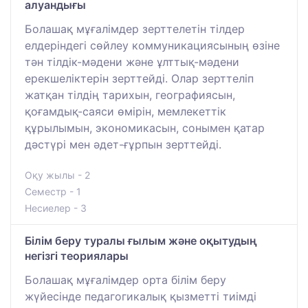
алуандығы
Болашақ мұғалімдер зерттелетін тілдер
елдеріндегі сөйлеу коммуникациясының өзіне
тән тілдік-мәдени және ұлттық-мәдени
ерекшеліктерін зерттейді. Олар зерттеліп
жатқан тілдің тарихын, географиясын,
қоғамдық-саяси өмірін, мемлекеттік
құрылымын, экономикасын, сонымен қатар
дәстүрі мен әдет-ғұрпын зерттейді.
Оқу жылы - 2
Семестр - 1
Несиелер - 3
Білім беру туралы ғылым және оқытудың
негізгі теориялары
Болашақ мұғалімдер орта білім беру
жүйесінде педагогикалық қызметті тиімді