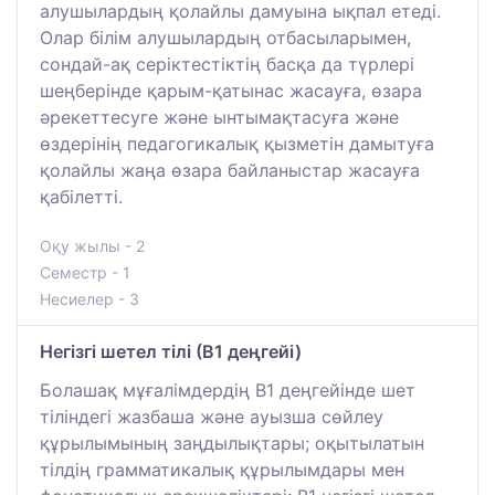
алушылардың қолайлы дамуына ықпал етеді.
Олар білім алушылардың отбасыларымен,
сондай-ақ серіктестіктің басқа да түрлері
шеңберінде қарым-қатынас жасауға, өзара
әрекеттесуге және ынтымақтасуға және
өздерінің педагогикалық қызметін дамытуға
қолайлы жаңа өзара байланыстар жасауға
қабілетті.
Оқу жылы - 2
Семестр - 1
Несиелер - 3
Негізгі шетел тілі (В1 деңгейі)
Болашақ мұғалімдердің В1 деңгейінде шет
тіліндегі жазбаша және ауызша сөйлеу
құрылымының заңдылықтары; оқытылатын
тілдің грамматикалық құрылымдары мен