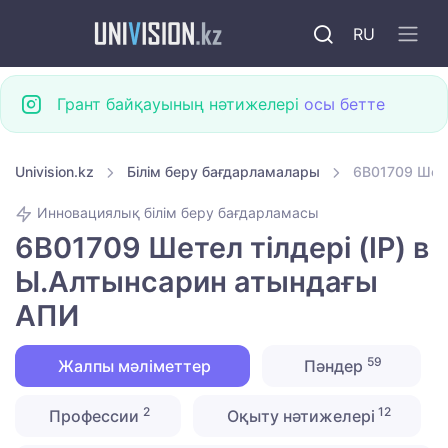
RU
Грант байқауының нәтижелері
осы бетте
Univision.kz
Білім беру бағдарламалары
6B01709 Шете
Инновациялық білім беру бағдарламасы
6B01709 Шетел тілдері (IP) в
Ы.Алтынсарин атындағы
АПИ
59
Жалпы мәліметтер
Пәндер
2
12
Профессии
Оқыту нәтижелері