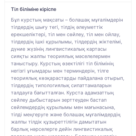
Тіл біліміне кіріспе
Бұл курстың мақсаты – болашақ мұғалімдерін
тілдердің шығу тегі, тілдің әлеуметтік
ерекшеліктері, тіл мен сөйлеу, тіл мен ойлау,
тілдердің ішкі құрылымы, тілдердің жіктелімі,
дүние жүзінің лингвистикалық картасы
сияқты жалпы теориялық мәселелермен
таныстыру. Курстың өзектілігі тіл білімінің
негізгі ұғымдары мен терминдерін, тілге
теориялық көзқарастарды пайдалана отырып,
тілдердің типологиялық сипаттамаларын
талдауға бағытталған. Курста адамзаттың
сөйлеу дыбыстарын зерттеуден бастап
сөйлемдердің құрылымы мен мағынасына,
тілді меңгеруге және болашақ мұғалімдердің
жалпы тілдік құзыреттілігін дамытатын
барлық нәрселерге дейін лингвистикалық