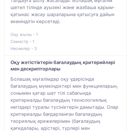
талдауға шолу жасалады. Болашақ мұғалім
шетел тілінде ауызекі және жазбаша қарым-
қатынас жасау шараларына қатысуға дайын
екеніндігін көрсетеді.
Оқу жылы - 1
Семестр - 1
Несиелер - 3
Оқу жетістіктерін бағалаудың критерийлері
мен дескрипторлары
Болашақ мұғалімдер оқу үдерісінде
бағалаудың мүмкіндіктері мен функцияларын,
сонымен қатар шет тілі сабағында
критериалды бағалаудың технологиялық
негіздері туралы түсініктерін дамытады. Олар
критериалды бағдарланған бағалаудың
теориялық ережелерімен (бағалаудың
қағидалары, әдістері, түрлері мен