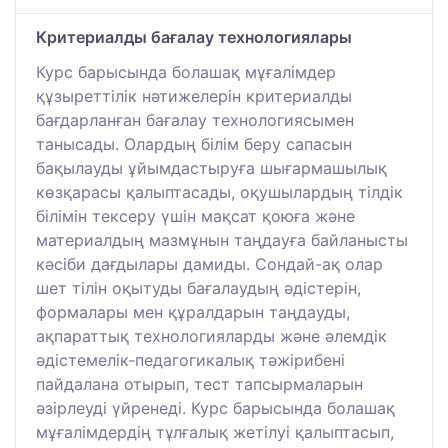
Критериалды бағалау технологиялары
Курс барысында болашақ мұғалімдер
құзыреттілік нәтижелерін критериалды
бағдарланған бағалау технологиясымен
танысады. Олардың білім беру сапасын
бақылауды ұйымдастыруға шығармашылық
көзқарасы қалыптасады, оқушылардың тілдік
білімін тексеру үшін мақсат қоюға және
материалдың мазмұнын таңдауға байланысты
кәсіби дағдылары дамиды. Сондай-ақ олар
шет тілін оқытуды бағалаудың әдістерін,
формалары мен құралдарын таңдауды,
ақпараттық технологияларды және әлемдік
әдістемелік-педагогикалық тәжірибені
пайдалана отырып, тест тапсырмаларын
әзірлеуді үйренеді. Курс барысында болашақ
мұғалімдердің тұлғалық жетілуі қалыптасып,