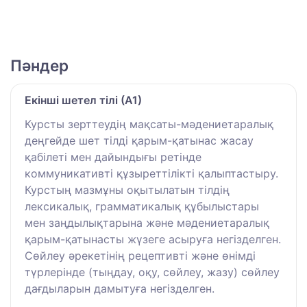
Пәндер
Екінші шетел тілі (А1)
Курсты зерттеудің мақсаты-мәдениетаралық
деңгейде шет тілді қарым-қатынас жасау
қабілеті мен дайындығы ретінде
коммуникативті құзыреттілікті қалыптастыру.
Курстың мазмұны оқытылатын тілдің
лексикалық, грамматикалық құбылыстары
мен заңдылықтарына және мәдениетаралық
қарым-қатынасты жүзеге асыруға негізделген.
Сөйлеу әрекетінің рецептивті және өнімді
түрлерінде (тыңдау, оқу, сөйлеу, жазу) сөйлеу
дағдыларын дамытуға негізделген.