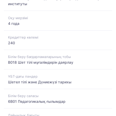
институты
Оқу мерзімі
4 года
Кредиттер көлемі
240
Білім беру бағдарламаларының тобы
B018 Шет тілі мұғалімдерін даярлау
ҰБТ-дағы пәндер
Шетел тілі және Дүниежүзі тарихы
Білім беру саласы
6B01 Педагогикалық ғылымдар
Дайындық бағыты