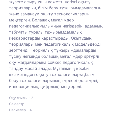
жүзеге асыру үшін қажетті негізгі оқыту
теорияларын, білім беру тұжырымдамаларын
және заманауи оқыту технологияларын
меңгерген. Болашақ мұғалімдер
педагогикалық ғылымның негіздерін, адамның
табиғаты туралы тұжырымдамалық
көзқарастарды қарастырады. Оқытудың
теориялары мен педагогикалық модельдерді
зерттейді. Теориялық тұжырымдамаларды
түсіну негізінде болашақ мұғалімдер әртүрлі
оқу жағдайларына сәйкес педагогикалық
таңдау жасай алады. Мұғалімнің кәсіби
қызметіндегі оқыту технологиялары ,білім
беру технологияларының түрлері (дәстүрлі,
инновациялық, цифрлық) меңгереді.
Оқу жылы - 2
Семестр - 1
Несиелер - 4