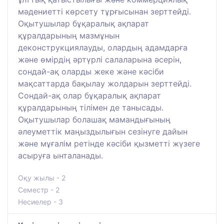
мәдениетті көрсету тұрғысынан зерттейді.
Оқытушылар бұқаралық ақпарат
құралдарының мазмұнын
деконструкциялауды, олардың адамдарға
және өмірдің әртүрлі салаларына әсерін,
сондай-ақ оларды жеке және кәсіби
мақсаттарда бақылау жолдарын зерттейді.
Сондай-ақ олар бұқаралық ақпарат
құралдарының тілімен де танысады.
Оқытушылар болашақ мамандығының
әлеуметтік маңыздылығын сезінуге дайын
және мұғалім ретінде кәсіби қызметті жүзеге
асыруға ынталанады.
Оқу жылы - 2
Семестр - 2
Несиелер - 3