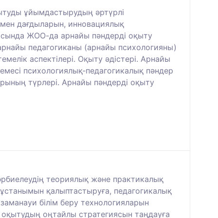
қытуды ұйымдастырудың әртүрлі
 мен дағдыларын, инновациялық
касында ЖОО-да арнайы пәндерді оқыту
де арнайы педагогиканы (арнайы психологияны)
мелік аспектілері. Оқыту әдістері. Арнайы
темесі психологиялық-педагогикалық пәндер
рының түрлері. Арнайы пәндерді оқыту
әрбиелеудің теориялық және практикалық
 ұстанымын қалыптастыруға, педагогикалық
; заманауи білім беру технологияларын
ы оқытудың оңтайлы стратегиясын таңдауға