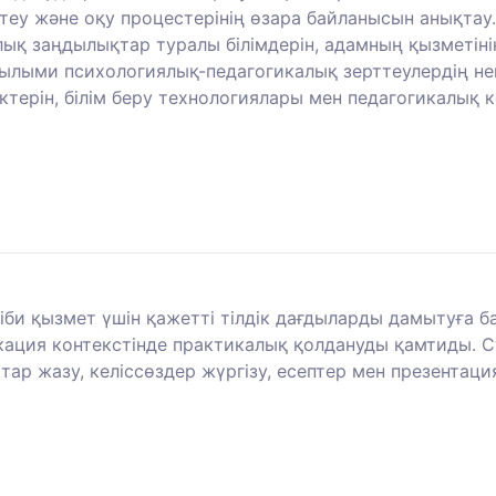
теу және оқу процестерінің өзара байланысын анықтау.
алық заңдылықтар туралы білімдерін, адамның қызметін
лыми психологиялық-педагогикалық зерттеулердің негі
терін, білім беру технологиялары мен педагогикалық к
әсіби қызмет үшін қажетті тілдік дағдыларды дамытуға б
икация контекстінде практикалық қолдануды қамтиды. 
тар жазу, келіссөздер жүргізу, есептер мен презентаци