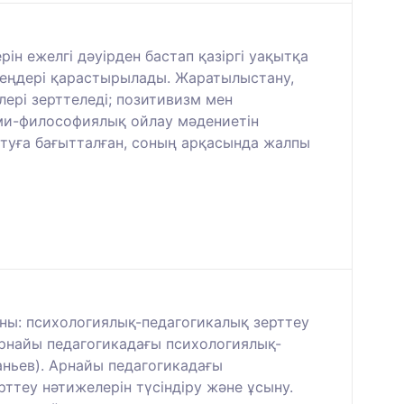
 ежелгі дәуірден бастап қазіргі уақытқа
зеңдері қарастырылады. Жаратылыстану,
рі зерттеледі; позитивизм мен
ми-философиялық ойлау мәдениетін
ытуға бағытталған, соның арқасында жалпы
ұны: психологиялық-педагогикалық зерттеу
 Арнайы педагогикадағы психологиялық-
наньев). Арнайы педагогикадағы
ттеу нәтижелерін түсіндіру және ұсыну.