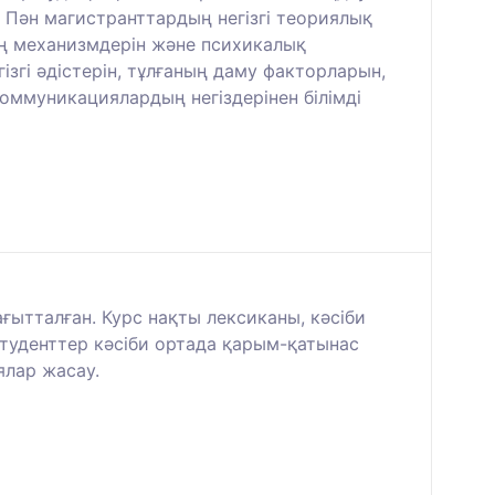
 Пән магистранттардың негізгі теориялық
ің механизмдерін және психикалық
згі әдістерін, тұлғаның даму факторларын,
оммуникациялардың негіздерінен білімді
ағытталған. Курс нақты лексиканы, кәсіби
Студенттер кәсіби ортада қарым-қатынас
ялар жасау.