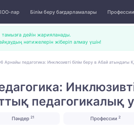
ОО-лар
Білім беру бағдарламалары
Професси
 тамызға дейін жарияланады.
йқаудың нәтижелерін жіберіп алмау үшін!
6 Арнайы педагогика: Инклюзивті білім беру в Абай атындағы 
дагогика: Инклюзивті 
ттық педагогикалық у
21
2
Пәндер
Профессии