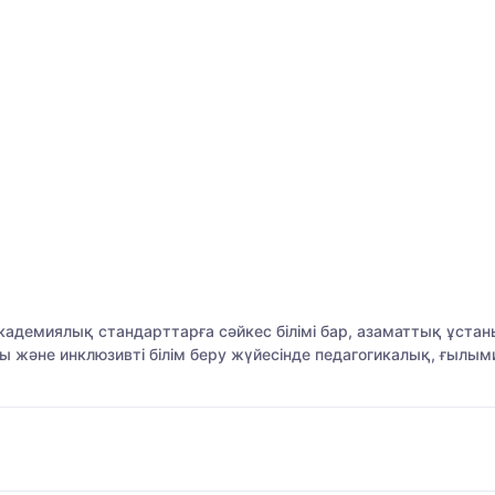
 академиялық стандарттарға сәйкес білімі бар, азаматтық ұст
 және инклюзивті білім беру жүйесінде педагогикалық, ғылым