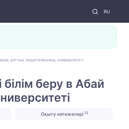
и
RU
Қазақ ұлттық педагогикалық университеті
білім беру в Абай
ниверситеті
12
Оқыту нәтижелері