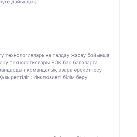
ізуге дайындық.
мыту технологияларына талдау жасау бойынша
 беру технологиялары ЕОҚ бар балаларға
мамандардың командалық өзара әрекеттесу
ыреттілігі: Инклюзивті білім беру