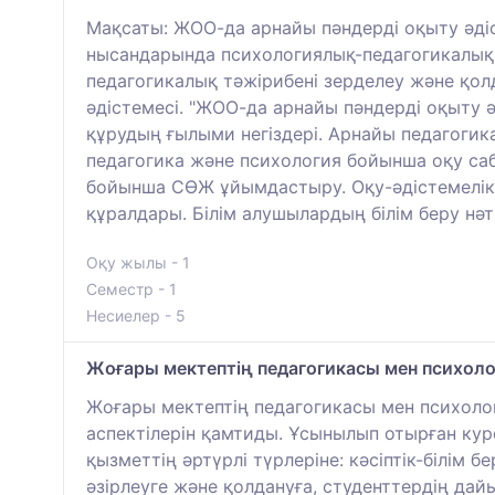
Мақсаты: ЖОО-да арнайы пәндерді оқыту әдіс
нысандарында психологиялық-педагогикалық 
педагогикалық тәжірибені зерделеу және қол
әдістемесі. "ЖОО-да арнайы пәндерді оқыту ә
құрудың ғылыми негіздері. Арнайы педагогика
педагогика және психология бойынша оқу саб
бойынша СӨЖ ұйымдастыру. Оқу-әдістемелік 
құралдары. Білім алушылардың білім беру нәт
Оқу жылы - 1
Семестр - 1
Несиелер - 5
Жоғары мектептің педагогикасы мен психол
Жоғары мектептің педагогикасы мен психоло
аспектілерін қамтиды. Ұсынылып отырған ку
қызметтің әртүрлі түрлеріне: кәсіптік-білім
әзірлеуге және қолдануға, студенттердің д