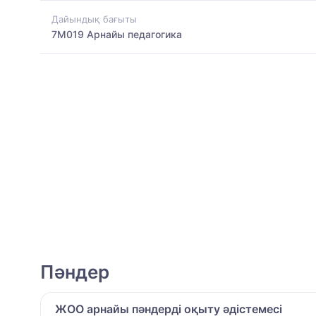
Дайындық бағыты
7M019 Арнайы педагогика
Пәндер
ЖОО арнайы пәндерді оқыту әдістемесі