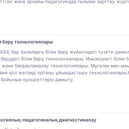
еттілік және арнайы педагогикада ғылыми зерттеу жүрг
ім беру технологиялары
ЕББҚ бар балаларға білім беру жүйесіндегі түзете-да
 берудегі білім беру технологиялары. Инклюзивті білім
лау және бағдарламалау технологиялары. Мұғалім мен 
не қол жетімді ортаны ұйымдастыру технологиялары.Құз
ы бойынша құзыреттерін дамыту.
ологиялық-педагогикалық диагностикалау