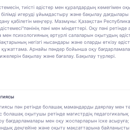
темесін, тиісті әдістер мен құралдардың көмегімен о
білімді игеруді ұйымдастыру және бақылау дағдылары
дану қабілетін меңгеру. Мазмұны: Қазақстан Республи
дістемесі"пәнінің пәні мен міндеттері. Оқу пәні ретін
 мен психологияның әртүрлі салаларын оқытудың әдісте
ақтарының негізгі нысандары және оларды өткізу әдіс
құжаттама. Арнайы пәндер бойынша оқу бағдарламала
ижелерін бақылау және бағалау. Бақылау түрлері.
огиясы
гиясы пән ретінде болашақ мамандарды даярлау мен т
рс болашақ оқытушы ретінде магистрдің педагогикалық
 беру бағдарламалары мен оқу жоспарларын іске асыруға
айындық деңгейіне және оқыту мақсаттарына байланыст