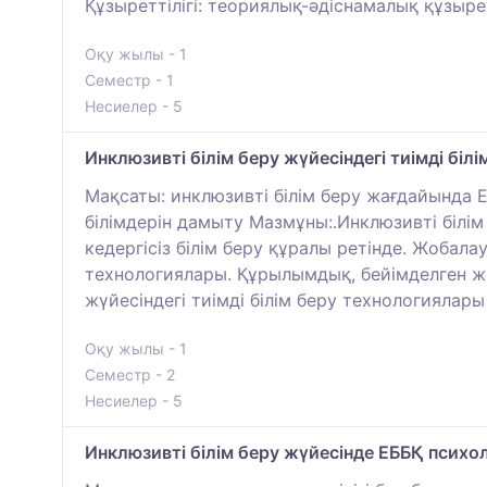
Құзыреттілігі: теориялық-әдіснамалық құзыр
Оқу жылы - 1
Семестр - 1
Несиелер - 5
Инклюзивті білім беру жүйесіндегі тиімді біл
Мақсаты: инклюзивті білім беру жағдайында 
білімдерін дамыту Мазмұны:.Инклюзивті білім
кедергісіз білім беру құралы ретінде. Жоба
технологиялары. Құрылымдық, бейімделген жә
жүйесіндегі тиімді білім беру технологиялар
Оқу жылы - 1
Семестр - 2
Несиелер - 5
Инклюзивті білім беру жүйесінде ЕББҚ псих