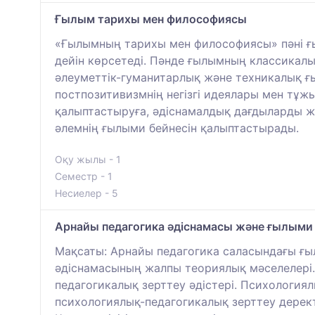
Ғылым тарихы мен философиясы
«Ғылымның тарихы мен философиясы» пәні ғыл
дейін көрсетеді. Пәнде ғылымның классикал
әлеуметтік-гуманитарлық және техникалық ғ
постпозитивизмнің негізгі идеялары мен т
қалыптастыруға, әдіснамалдық дағдыларды же
әлемнің ғылыми бейнесін қалыптастырады.
Оқу жылы - 1
Семестр - 1
Несиелер - 5
Арнайы педагогика әдіснамасы және ғылыми з
Мақсаты: Арнайы педагогика саласындағы ғыл
әдіснамасының жалпы теориялық мәселелері. З
педагогикалық зерттеу әдістері. Психологиялы
психологиялық-педагогикалық зерттеу дерект