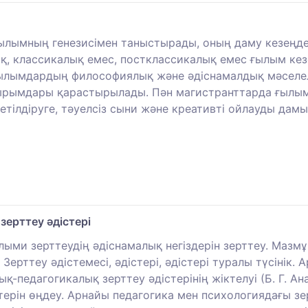
ымның генезисімен таныстырады, оның даму кезеңдерін
ық, классикалық емес, постклассикалық емес ғылым ке
ылымдардың философиялық және әдіснамалдық мәселеле
ұжырымдары қарастырылады. Пән магистранттарда ғылы
тілдіруге, тәуелсіз сыни және креативті ойлауды дам
ерттеу әдістері
ыми зерттеудің әдіснамалық негіздерін зерттеу. Мазм
ерттеу әдістемесі, әдістері, әдістері туралы түсінік.
қ-педагогикалық зерттеу әдістерінің жіктелуі (Б. Г. А
ерін өңдеу. Арнайы педагогика мен психологиядағы зер