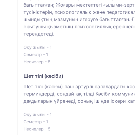
бағытталған; Жоғары мектептегі ғылыми-зерт
түсініктерін, психологиялық және педагогик
шындықтың мазмұнын игеруге бағытталған. Ғы
оқытушы қызметінің психологиялық ерекшелік
тереңдетеді.
Оқу жылы - 1
Семестр - 1
Несиелер - 5
Шет тілі (кәсіби)
Шет тілі (кәсіби) пәні әртүрлі салалардағы к
терминдерді, сондай-ақ тілді Кәсіби коммун
дағдыларын үйренеді, соның ішінде іскери хат
Оқу жылы - 1
Семестр - 1
Несиелер - 5