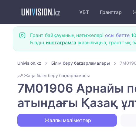
ҰБТ
Гранттар
Ж
Грант байқауының нәтижелері
осы бетте
10
Біздің
инстаграмға
жазылыңыз, гранттық ба
Univision.kz
Білім беру бағдарламалары
7M0190
Жаңа білім беру бағдарламасы
7M01906 Арнайы пе
атындағы Қазақ ұл
Жалпы мәліметтер