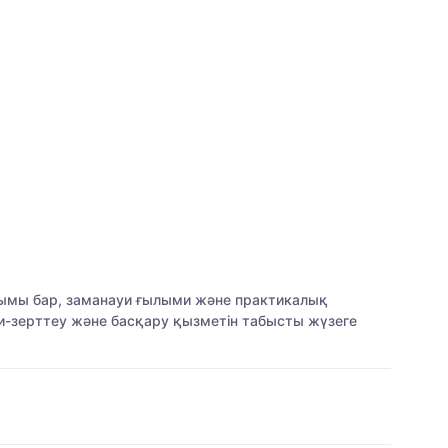
анымы бар, заманауи ғылыми және практикалық
и-зерттеу және басқару қызметін табысты жүзеге