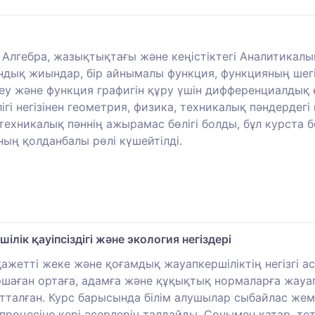
Алгебра, жазықтықтағы және кеңістіктегі Аналитикалы
ндық жиындар, бір айнымалы функция, функцияның шегі 
у және функция графигін құру үшін дифференциалдық е
гі негізінен геометрия, физика, техникалық пәндердегі
 техникалық пәннің ажырамас бөлігі болды, бұл курста 
ың қолданбалы рөлі күшейтілді.
ік қауіпсіздігі және экология негіздері
жетті жеке және қоғамдық жауапкершіліктің негізгі аспе
шаған ортаға, адамға және құқықтық нормаларға жауапк
тталған. Курс барысында білім алушылар сыбайлас жем
процесіне кері әсерлерін талдайды. Сонымен қатар, т