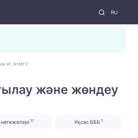
и
RU
ев ат. АтМГУ
ғылау және жөндеу
11
1
 нәтижелері
Ұқсас БББ