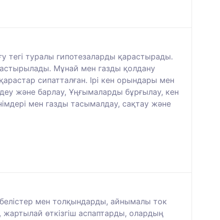
ғу тегі туралы гипотезаларды қарастырады.
растырылады. Мұнай мен газды қолдану
қарастар сипатталған. Ірі кен орындары мен
здеу және барлау, Ұңғымаларды бұрғылау, кен
імдері мен газды тасымалдау, сақтау және
ербелістер мен толқындарды, айнымалы ток
н, жартылай өткізгіш аспаптарды, олардың