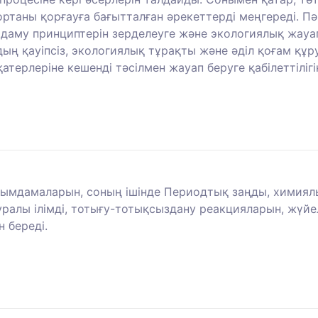
ртаны қорғауға бағытталған әрекеттерді меңгереді. П
 даму принциптерін зерделеуге және экологиялық жауап
ың қауіпсіз, экологиялық тұрақты және әділ қоғам құру
терлеріне кешенді тәсілмен жауап беруге қабілеттіліг
мдамаларын, соның ішінде Периодтық заңды, химиялық
ралы ілімді, тотығу-тотықсыздану реакцияларын, жүйел
н береді.