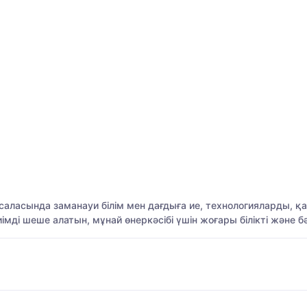
ласында заманауи білім мен дағдыға ие, технологияларды, қа
мді шеше алатын, мұнай өнеркәсібі үшін жоғары білікті және 