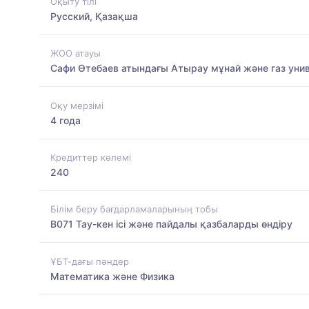
Оқыту тілі
Русский, Қазақша
ЖОО атауы
Сафи Өтебаев атындағы Атырау мұнай және газ унив
Оқу мерзімі
4 года
Кредиттер көлемі
240
Білім беру бағдарламаларының тобы
B071 Тау-кен ісі және пайдалы қазбаларды өндіру
ҰБТ-дағы пәндер
Математика және Физика