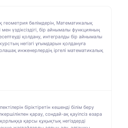
қ геометрия бөлімдерін, Математикалық
мен үздіксіздігі, бір айнымалы функцияның
септеуді қолдану, интегралды бір айнымалы
 курстың негізгі ұғымдарын қолдануға
болашақ инженерлердің іргелі математикалық
ктілерін біріктіретін кешенді білім беру
ершілікпен қарау, сондай-ақ қауіпсіз өзара
қорлыққа қарсы құқықтық негіздерді
өтенше жағдайларды алдын алу, алғашқы