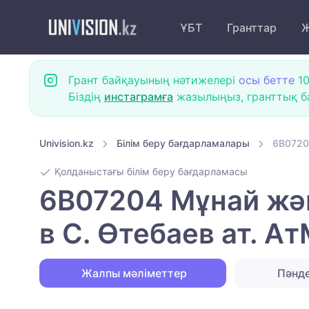
ҰБТ
Гранттар
Ж
Грант байқауының нәтижелері
осы бетте
10
Біздің
инстаграмға
жазылыңыз, гранттық ба
Univision.kz
Білім беру бағдарламалары
6B0720
Қолданыстағы білім беру бағдарламасы
6B07204 Мұнай жә
в С. Өтебаев ат. А
Жалпы мәліметтер
Пәнд