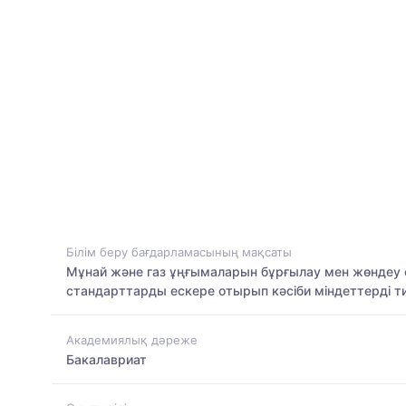
Білім беру бағдарламасының мақсаты
Мұнай және газ ұңғымаларын бұрғылау мен жөндеу са
стандарттарды ескере отырып кәсіби міндеттерді тиі
Академиялық дәреже
Бакалавриат