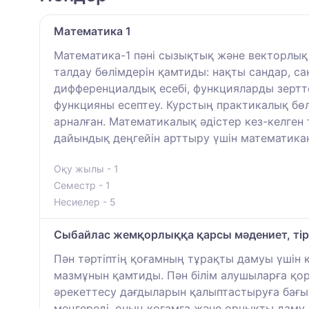
Математика 1
Математика-1 пәні сызықтық және векторлық 
талдау бөлімдерін қамтиды: нақты сандар, са
дифференциалдық есебі, функцияларды зертте
функцияны есептеу. Курстың практикалық бөлі
арналған. Математикалық әдістер кез-келген
дайындық деңгейін арттыру үшін математикан
Оқу жылы - 1
Семестр - 1
Несиелер - 5
Сыбайлас жемқорлыққа қарсы мәдениет, тіршіл
Пән тәртіптің қоғамның тұрақты дамуы үшін қа
мазмұнын қамтиды. Пән білім алушыларға қор
әрекеттесу дағдыларын қалыптастыруға бағы
меңгереді, оның қоғамға және орнықты даму 