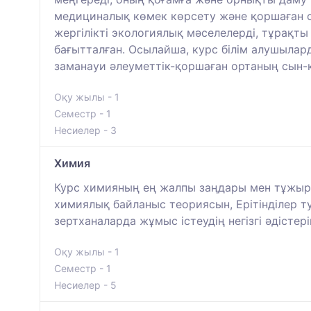
медициналық көмек көрсету және қоршаған о
жергілікті экологиялық мәселелерді, тұрақты
бағытталған. Осылайша, курс білім алушылард
заманауи әлеуметтік-қоршаған ортаның сын-қа
Оқу жылы - 1
Семестр - 1
Несиелер - 3
Химия
Курс химияның ең жалпы заңдары мен тұжыры
химиялық байланыс теориясын, Ерітінділер ту
зертханаларда жұмыс істеудің негізгі әдістері
Оқу жылы - 1
Семестр - 1
Несиелер - 5