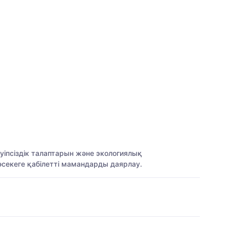
уіпсіздік талаптарын және экологиялық
бәсекеге қабілетті мамандарды даярлау.