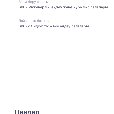
Білім беру саласы
6B07 Инженерлік, өңдеу және құрылыс салалары
Дайындық бағыты
6B072 Өндірістік және өңдеу салалары
Пәндер