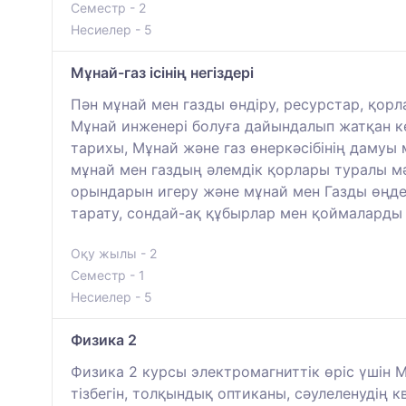
Семестр - 2
Несиелер - 5
Мұнай-газ ісінің негіздері
Пән мұнай мен газды өндіру, ресурстар, қор
Мұнай инженері болуға дайындалып жатқан к
тарихы, Мұнай және газ өнеркәсібінің дамуы 
мұнай мен газдың әлемдік қорлары туралы мә
орындарын игеру және мұнай мен Газды өңдеу
тарату, сондай-ақ құбырлар мен қоймаларды
Оқу жылы - 2
Семестр - 1
Несиелер - 5
Физика 2
Физика 2 курсы электромагниттік өріс үшін 
тізбегін, толқындық оптиканы, сәулеленудің 