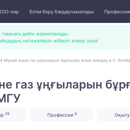
ОО-лар
Білім беру бағдарламалары
Професси
 тамызға дейін жарияланады.
йқаудың нәтижелерін жіберіп алмау үшін!
4 Мұнай және газ ұңғыларын бұрғылау және жөндеу в С. Өтеба
не газ ұңғыларын бұр
тМГУ
39
8
ер
Профессии
Оқыту