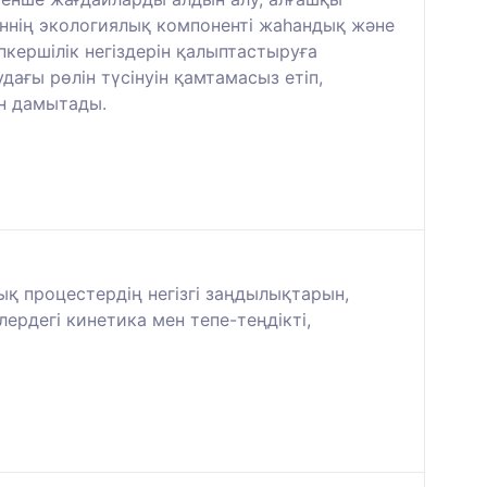
әннің экологиялық компоненті жаһандық және
кершілік негіздерін қалыптастыруға
дағы рөлін түсінуін қамтамасыз етіп,
ін дамытады.
 процестердің негізгі заңдылықтарын,
ердегі кинетика мен тепе-теңдікті,