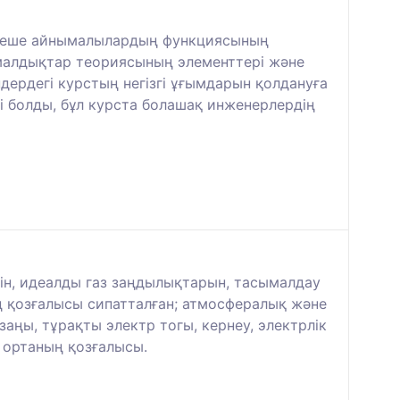
ірнеше айнымалылардың функциясының
ималдықтар теориясының элементтері және
ндердегі курстың негізгі ұғымдарын қолдануға
гі болды, бұл курста болашақ инженерлердің
уін, идеалды газ заңдылықтарын, тасымалдау
 қозғалысы сипатталған; атмосфералық және
аңы, тұрақты электр тогы, кернеу, электрлік
і ортаның қозғалысы.