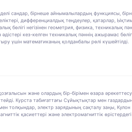
рделі сандар, бірнеше айнымалылардың функциясы, б
селіктері, дифференциалдық теңдеулер, қатарлар, Ықт
ық бөлігі негізінен геометрия, физика, техникалық пә
 әдістері кез-келген техникалық пәннің ажырамас бөлі
тыру үшін математиканың қолданбалы рөлі күшейтілді.
 қозғалысын және олардың бір-бірімен өзара әрекеттес
ейді. Курста табиғаттағы Сұйықтықтар мен газдардың
ен толқындар, электр зарядының сақталу заңы, Кулон з
магниттік қасиеттері және электромагниттік өрістердег