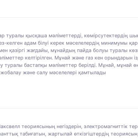
лар туралы қысқаша мәліметтерді, көмірсутектердің шы
ез-келген адам білуі керек мәселелердің минимумы қа
мен қазіргі жағдайы, мұнайдың пайда болуы туралы көз
ліметтер келтірілген. Мұнай және газ кен орындарын і
 туралы бастапқы мәліметтер берілді. Мұнай, мұнай өн
 жобалау және салу мәселелері қамтылады
Максвелл теориясының негіздерін, электромагниттік т
кванттық табиғатын, жартылай өткізгіштердің теориясы