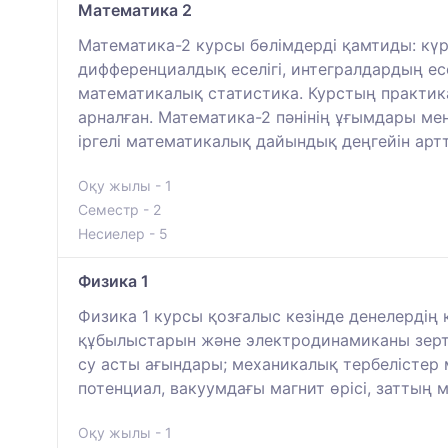
Математика 2
Математика-2 курсы бөлімдерді қамтиды: кү
дифференциалдық еселігі, интегралдардың е
математикалық статистика. Курстың практикал
арналған. Математика-2 пәнінің ұғымдары мен
іргелі математикалық дайындық деңгейін арт
Оқу жылы - 1
Семестр - 2
Несиелер - 5
Физика 1
Физика 1 курсы қозғалыс кезінде денелердің
құбылыстарын және электродинамиканы зертт
су асты ағындары; механикалық тербелістер м
потенциал, вакуумдағы магнит өрісі, заттың 
Оқу жылы - 1