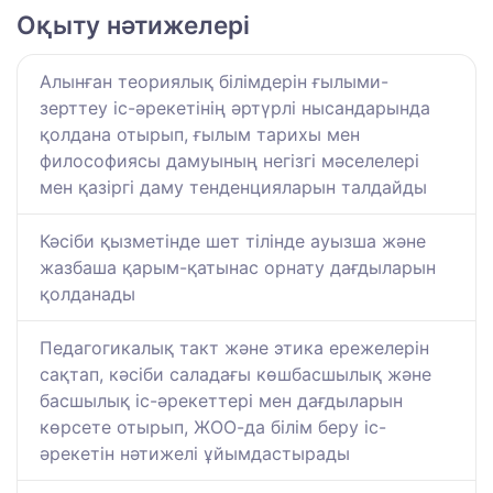
Оқыту нәтижелері
Алынған теориялық білімдерін ғылыми-
зерттеу іс-әрекетінің әртүрлі нысандарында
қолдана отырып, ғылым тарихы мен
философиясы дамуының негізгі мәселелері
мен қазіргі даму тенденцияларын талдайды
Кәсіби қызметінде шет тілінде ауызша және
жазбаша қарым-қатынас орнату дағдыларын
қолданады
Педагогикалық такт және этика ережелерін
сақтап, кәсіби саладағы көшбасшылық және
басшылық іс-әрекеттері мен дағдыларын
көрсете отырып, ЖОО-да білім беру іс-
әрекетін нәтижелі ұйымдастырады