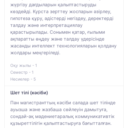
жүргізу дағдыларын қалыптастыруды
көздейді. Курста зерттеу жоспарын әзірлеу,
гипотеза құру, әдістерді негіздеу, деректерді
талдау және интерпретациялау
қарастырылады. Сонымен қатар, ғылыми
ақпаратты өңдеу және талдау үдерісінде
жасанды интеллект технологияларын қолдану
жолдары меңгеріледі.
Оқу жылы - 1
Семестр - 1
Несиелер - 5
Шет тілі (кәсіби)
Пән магистранттың кәсіби салада шет тілінде
ауызша және жазбаша сөйлеуін дамытуға,
сондай-ақ мәдениетаралық коммуникативтік
құзыреттілігін қалыптастыруға бағытталған.