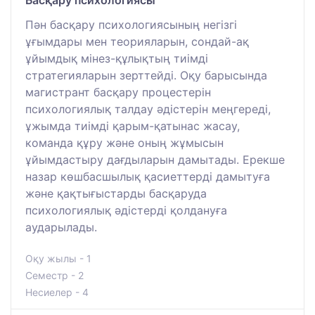
Басқару психологиясы
Пән басқару психологиясының негізгі
ұғымдары мен теорияларын, сондай-ақ
ұйымдық мінез-құлықтың тиімді
стратегияларын зерттейді. Оқу барысында
магистрант басқару процестерін
психологиялық талдау әдістерін меңгереді,
ұжымда тиімді қарым-қатынас жасау,
команда құру және оның жұмысын
ұйымдастыру дағдыларын дамытады. Ерекше
назар көшбасшылық қасиеттерді дамытуға
және қақтығыстарды басқаруда
психологиялық әдістерді қолдануға
аударылады.
Оқу жылы - 1
Семестр - 2
Несиелер - 4