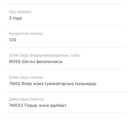
Оқу мерзімі
2 года
Кредиттер көлемі
120
Білім беру бағдарламаларының тобы
M059 Шетел филологиясы
Білім беру саласы
7M02 Өнер және гуманитарлық ғылымдар
Дайындық бағыты
7M023 Тілдер және әдебиет