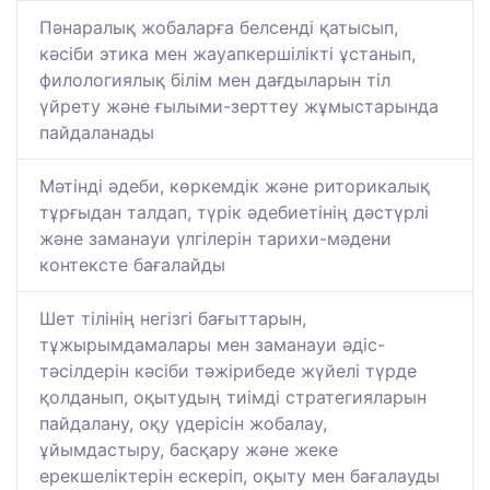
Пәнаралық жобаларға белсенді қатысып,
кәсіби этика мен жауапкершілікті ұстанып,
филологиялық білім мен дағдыларын тіл
үйрету және ғылыми-зерттеу жұмыстарында
пайдаланады
Мәтінді әдеби, көркемдік және риторикалық
тұрғыдан талдап, түрік әдебиетінің дәстүрлі
және заманауи үлгілерін тарихи-мәдени
контексте бағалайды
Шет тілінің негізгі бағыттарын,
тұжырымдамалары мен заманауи әдіс-
тәсілдерін кәсіби тәжірибеде жүйелі түрде
қолданып, оқытудың тиімді стратегияларын
пайдалану, оқу үдерісін жобалау,
ұйымдастыру, басқару және жеке
ерекшеліктерін ескеріп, оқыту мен бағалауды