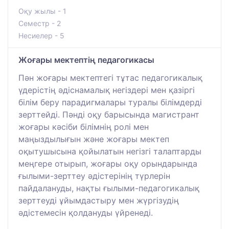
Оқу жылы - 1
Семестр - 2
Несиелер - 5
Жоғары мектептің педагогикасы
Пән жоғары мектептегі тұтас педагогикалық
үдерістің әдіснамалық негіздері мен қазіргі
білім беру парадигмалары туралы білімдерді
зерттейді. Пәнді оқу барысында магистрант
жоғары кәсіби білімнің ролі мен
маңыздылығын және жоғары мектеп
оқытушысына қойылатын негізгі талаптарды
меңгере отырып, жоғары оқу орындарында
ғылыми-зерттеу әдістерінің түрлерін
пайдалануды, нақты ғылыми-педагогикалық
зерттеуді ұйымдастыру мен жүргізудің
әдістемесін қолдануды үйренеді.