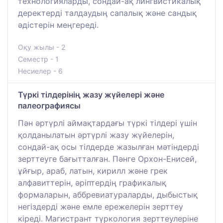
технологияларды, сондай-ақ лингвистикалық
деректерді талдаудың сапалық және сандық
әдістерін меңгереді.
Оқу жылы - 2
Семестр - 1
Несиелер - 6
Түркі тілдерінің жазу жүйелері және
палеографиясы
Пән әртүрлі аймақтардағы түркі тілдері үшін
қолданылатын әртүрлі жазу жүйелерін,
сондай-ақ осы тілдерде жазылған мәтіндерді
зерттеуге бағытталған. Пәнге Орхон-Енисей,
ұйғыр, араб, латын, кирилл және грек
алфавиттерін, әріптердің графикалық
формаларын, аббревиатураларды, дыбыстық
негіздерді және емле ережелерін зерттеу
кіреді. Магистрант түркология зерттеулеріне