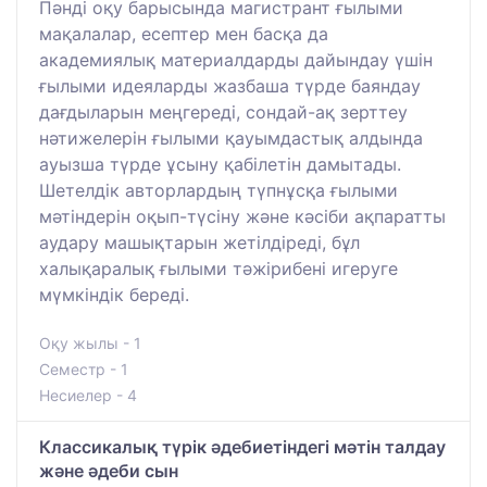
Пәнді оқу барысында магистрант ғылыми
мақалалар, есептер мен басқа да
академиялық материалдарды дайындау үшін
ғылыми идеяларды жазбаша түрде баяндау
дағдыларын меңгереді, сондай-ақ зерттеу
нәтижелерін ғылыми қауымдастық алдында
ауызша түрде ұсыну қабілетін дамытады.
Шетелдік авторлардың түпнұсқа ғылыми
мәтіндерін оқып-түсіну және кәсіби ақпаратты
аудару машықтарын жетілдіреді, бұл
халықаралық ғылыми тәжірибені игеруге
мүмкіндік береді.
Оқу жылы - 1
Семестр - 1
Несиелер - 4
Классикалық түрік әдебиетіндегі мәтін талдау
және әдеби сын