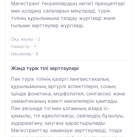
Магистрант теориялардың негізгі принциптері
мен қолдану салаларын меңгереді, түрік
тілінің құрылымына талдау жүргізеді және
ғылыми зерттеулер жүргізеді.
Оқу жылы - 2
Семестр - 1
Несиелер - 6
Жаңа түрік тілі зерттеулері
Пән түрік тілінің қазіргі лингвистикалық
құрылымының әртүрлі аспектілерін, соның
ішінде фонетика, морфология, синтаксис және
семантиканың өзекті мәселелерін қамтиды.
Пән аясында тіл мен қоғамның өзара іс-
қимылы, тіл идеологиясы, сөйлеудің бұзылуы,
аударматану, заңтану қарастырылады.
Магистранттар заманауи зерттеулерді, тілдік