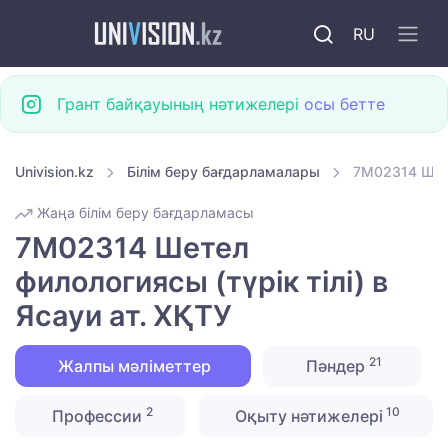
RU
Грант байқауының нәтижелері
осы бетте
Univision.kz
Білім беру бағдарламалары
7M02314 Шете
Жаңа білім беру бағдарламасы
7M02314 Шетел
филологиясы (түрік тілі) в
Ясауи ат. ХҚТУ
21
Жалпы мәліметтер
Пәндер
2
10
Профессии
Оқыту нәтижелері