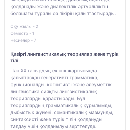
қолданады және диалектілік әртүрліліктің
болашағы туралы өз пікірін қалыптастырады.
Оқу жылы - 2
Семестр - 1
Несиелер - 7
Қазіргі лингвистикалық теориялар және түрік
тілі
Пән ХХ ғасырдың екінші жартысында
қалыптасқан генеративті грамматика,
функционалды, когнитивті және әлеуметтік
лингвистика сияқты лингвистикалық
теорияларды қарастырады. Бұл
теориялардың грамматикалық құрылымды,
дыбыстық жүйені, семантикалық мазмұнды,
синтаксисті және түрік тілін қолдануды
талдау үшін қолданылуы зерттелуде.