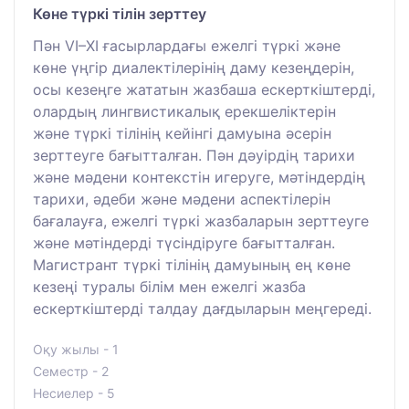
Көне түркі тілін зерттеу
Пән VI–XI ғасырлардағы ежелгі түркі және
көне үңгір диалектілерінің даму кезеңдерін,
осы кезеңге жататын жазбаша ескерткіштерді,
олардың лингвистикалық ерекшеліктерін
және түркі тілінің кейінгі дамуына әсерін
зерттеуге бағытталған. Пән дәуірдің тарихи
және мәдени контекстін игеруге, мәтіндердің
тарихи, әдеби және мәдени аспектілерін
бағалауға, ежелгі түркі жазбаларын зерттеуге
және мәтіндерді түсіндіруге бағытталған.
Магистрант түркі тілінің дамуының ең көне
кезеңі туралы білім мен ежелгі жазба
ескерткіштерді талдау дағдыларын меңгереді.
Оқу жылы - 1
Семестр - 2
Несиелер - 5