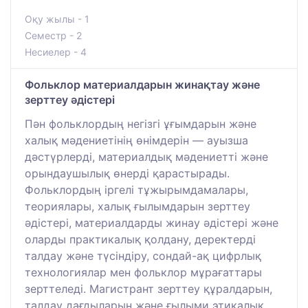
Оқу жылы - 1
Семестр - 2
Несиелер - 4
Фольклор материалдарын жинақтау және
зерттеу әдістері
Пән фольклордың негізгі ұғымдарын және
халық мәдениетінің өнімдерін — ауызша
дәстүрлерді, материалдық мәдениетті және
орындаушылық өнерді қарастырады.
Фольклордың іргелі тұжырымдамалары,
теориялары, халық ғылымдарын зерттеу
әдістері, материалдарды жинау әдістері және
оларды практикалық қолдану, деректерді
талдау және түсіндіру, сондай-ақ цифрлық
технологиялар мен фольклор мұрағаттары
зерттеледі. Магистрант зерттеу құралдарын,
талдау дағдыларын және ғылыми этикалық