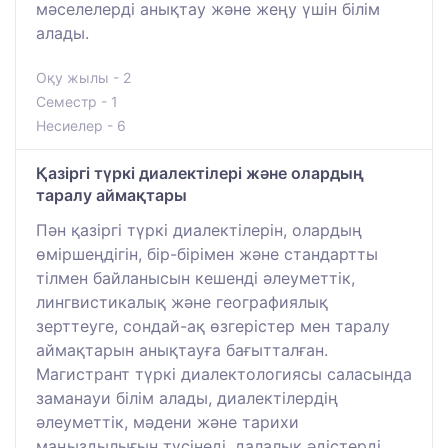
мәселелерді анықтау және жеңу үшін білім
алады.
Оқу жылы - 2
Семестр - 1
Несиелер - 6
Қазіргі түркі диалектілері және олардың
таралу аймақтары
Пән қазіргі түркі диалектілерін, олардың
өміршеңдігін, бір-бірімен және стандартты
тілмен байланысын кешенді әлеуметтік,
лингвистикалық және географиялық
зерттеуге, сондай-ақ өзгерістер мен таралу
аймақтарын анықтауға бағытталған.
Магистрант түркі диалектологиясы саласында
заманауи білім алады, диалектілердің
әлеуметтік, мәдени және тарихи
маңыздылығын түсінеді, далалық әдістерді