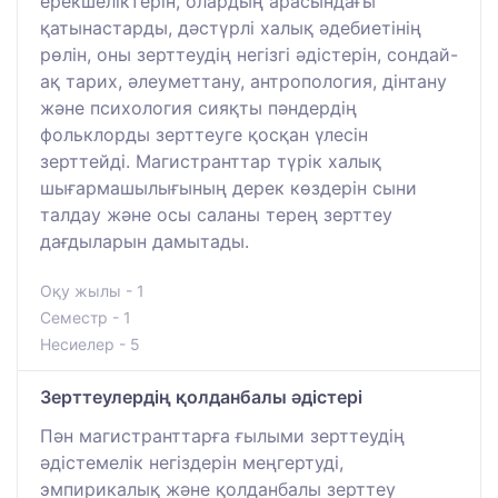
ерекшеліктерін, олардың арасындағы
қатынастарды, дәстүрлі халық әдебиетінің
рөлін, оны зерттеудің негізгі әдістерін, сондай-
ақ тарих, әлеуметтану, антропология, дінтану
және психология сияқты пәндердің
фольклорды зерттеуге қосқан үлесін
зерттейді. Магистранттар түрік халық
шығармашылығының дерек көздерін сыни
талдау және осы саланы терең зерттеу
дағдыларын дамытады.
Оқу жылы - 1
Семестр - 1
Несиелер - 5
Зерттеулердің қолданбалы әдістері
Пән магистранттарға ғылыми зерттеудің
әдістемелік негіздерін меңгертуді,
эмпирикалық және қолданбалы зерттеу