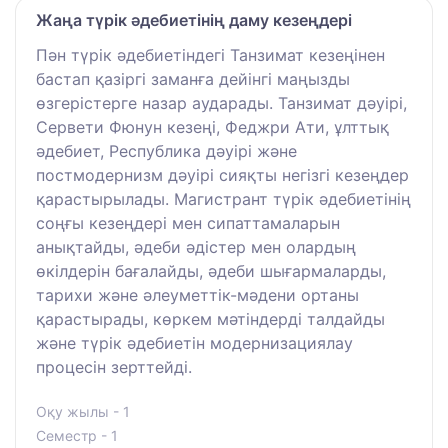
Жаңа түрік әдебиетінің даму кезеңдері
Пән түрік әдебиетіндегі Танзимат кезеңінен
бастап қазіргі заманға дейінгі маңызды
өзгерістерге назар аударады. Танзимат дәуірі,
Сервети Фюнун кезеңі, Феджри Ати, ұлттық
әдебиет, Республика дәуірі және
постмодернизм дәуірі сияқты негізгі кезеңдер
қарастырылады. Магистрант түрік әдебиетінің
соңғы кезеңдері мен сипаттамаларын
анықтайды, әдеби әдістер мен олардың
өкілдерін бағалайды, әдеби шығармаларды,
тарихи және әлеуметтік-мәдени ортаны
қарастырады, көркем мәтіндерді талдайды
және түрік әдебиетін модернизациялау
процесін зерттейді.
Оқу жылы - 1
Семестр - 1