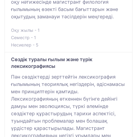
оқу нәтижесінде магистрант филология
ғылымының өзекті басым бағыттарын және
оқытудың заманауи тәсілдерін меңгереді.
Оқу жылы - 1
Семестр - 1
Несиелер - 5
Сөздік туралы ғылым және түрік
лексикографиясы
Пән сөздіктерді зерттейтін лексикография
ғылымының теориялық негіздерін, әдіснамасы
мен принциптерін қамтиды.
Лексикографияның өткеннен бүгінге дейінгі
дамуы мен эволюциясы, түркі әлемінде
сөздіктер құрастырудың тарихи аспектісі,
туындайтын проблемалар мен болашақ
үрдістер қарастырылады. Магистрант
лексикографияның негізгі ұғымдары мен