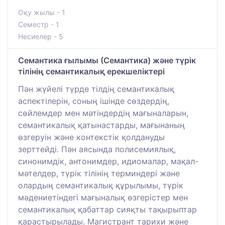
Оқу жылы - 1
Семестр - 1
Несиелер - 5
Семантика ғылымы (Семантика) және түрік
тілінің семантикалық ерекшеліктері
Пән жүйелі түрде тілдің семантикалық
аспектілерін, соның ішінде сөздердің,
сөйлемдер мен мәтіндердің мағыналарын,
семантикалық қатынастарды, мағынаның
өзгеруін және контекстік қолдануды
зерттейді. Пән аясында полисемиялық,
синонимдік, антонимдер, идиомалар, мақал-
мәтелдер, түрік тілінің терминдері және
олардың семантикалық құрылымы, түрік
мәдениетіндегі мағыналық өзгерістер мен
семантикалық қабаттар сияқты тақырыптар
қарастырылады. Магистрант тарихи және