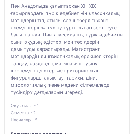
Пән Анадолыда қалыптасқан XII–XIX
ғасырлардағы түрік әдебиетінің классикалық
мәтіндерін тіл, стиль, сөз шеберлігі және
әлемді көркем түсіну тұрғысынан зерттеуге
бағытталған. Пән классикалық түрік әдебиетін
сыни оқудың әдістері мен тәсілдерін
дамытуды қарастырады. Магистрант
мәтіндердің лингвистикалық ерекшеліктерін
талдау, сөздердің мағынасын түсіну,
көркемдік әдістер мен риторикалық
фигураларды анықтау, тарихи, діни,
мифологиялық және мәдени сілтемелерді
түсіндіру дағдыларын игереді.
Оқу жылы - 1
Семестр - 2
Несиелер - 5