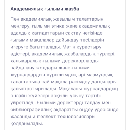
Академиялық ғылыми жазба
Пән академиялық жазылым талаптарын
меңгеру, ғылыми этика және академиялық
адалдық қағидаттарын сақтау негізінде
ғылыми мақалалар дайындау тәсілдерін
игеруге бағытталады. Мәтін құрастыру
әдістері, академиялық жазбалардың түрлері,
халықаралық ғылыми дерекқорларды
пайдалану жолдары және ғылыми
журналдардың құрылымдық әрі мазмұндық
талаптарына сай мақала рәсімдеу дағдылары
қалыптастырылады. Мақаланы журналдардың
онлайн жүйелері арқылы ұсыну тәртібі
үйретіледі. Ғылыми деректерді талдау мен
библиографиялық ақпаратты өңдеу үдерісінде
жасанды интеллект технологиялары
қолданылады.