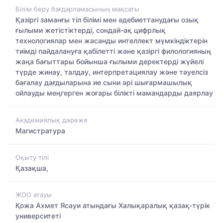
Білім беру бағдарламасының мақсаты
Қазіргі заманғы тіл білімі мен әдебиеттанудағы озық
ғылыми жетістіктерді, сондай-ақ цифрлық
технологиялар мен жасанды интеллект мүмкіндіктерін
тиімді пайдалануға қабілетті және қазіргі филологияның
жаңа бағыттары бойынша ғылыми деректерді жүйелі
түрде жинау, талдау, интерпретациялау және тәуелсіз
бағалау дағдыларына ие сыни әрі шығармашылық
ойлауды меңгерген жоғары білікті мамандарды даярлау
Академиялық дәреже
Магистратура
Оқыту тілі
Қазақша,
ЖОО атауы
Қожа Ахмет Ясауи атындағы Халықаралық қазақ-түрiк
университетi