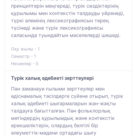
принциптерін меңгереді, түрік сөздіктерінің
құрылымы мен контекстін талдауды үйренеді,
түркі әлемінің лексикографиясын терең
түсінеді және түрік лексикографиясы
саласында туындайтын мәселелерді шешеді.
Оқу жылы - 1
Семестр - 1
Несиелер - 5
Түрік халық әдебиеті зерттеулері
Пән заманауи ғылыми зерттеулер мен
әдіснамалық тәсілдерге сүйене отырып, түрік
халық әдебиеті шығармаларын жан-жақты
талдауға бағытталған. Пән фольклорлық
мәтіндердің құрылымдық және контекстік
ерекшеліктерін, олардың белгілі бір
әлеуметтік-мәдени ортадағы шығу