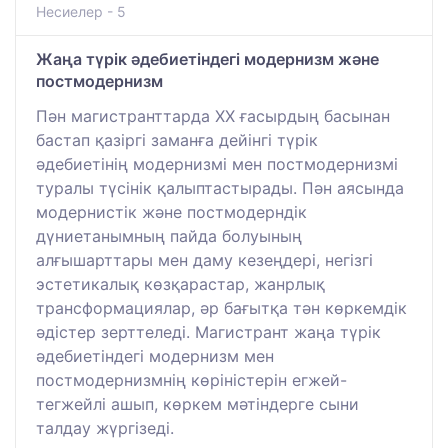
Несиелер - 5
Жаңа түрік әдебиетіндегі модернизм және
постмодернизм
Пән магистранттарда ХХ ғасырдың басынан
бастап қазіргі заманға дейінгі түрік
әдебиетінің модернизмі мен постмодернизмі
туралы түсінік қалыптастырады. Пән аясында
модернистік және постмодерндік
дүниетанымның пайда болуының
алғышарттары мен даму кезеңдері, негізгі
эстетикалық көзқарастар, жанрлық
трансформациялар, әр бағытқа тән көркемдік
әдістер зерттеледі. Магистрант жаңа түрік
әдебиетіндегі модернизм мен
постмодернизмнің көріністерін егжей-
тегжейлі ашып, көркем мәтіндерге сыни
талдау жүргізеді.