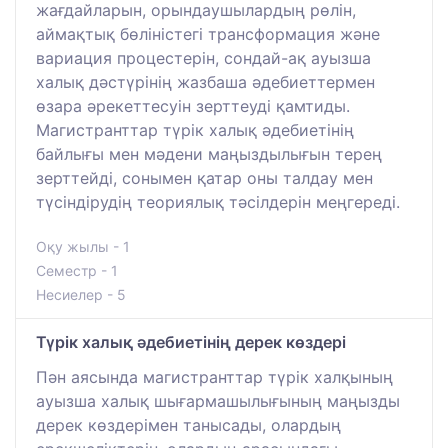
жағдайларын, орындаушылардың рөлін,
аймақтық бөліністегі трансформация және
вариация процестерін, сондай-ақ ауызша
халық дәстүрінің жазбаша әдебиеттермен
өзара әрекеттесуін зерттеуді қамтиды.
Магистранттар түрік халық әдебиетінің
байлығы мен мәдени маңыздылығын терең
зерттейді, сонымен қатар оны талдау мен
түсіндірудің теориялық тәсілдерін меңгереді.
Оқу жылы - 1
Семестр - 1
Несиелер - 5
Түрік халық әдебиетінің дерек көздері
Пән аясында магистранттар түрік халқының
ауызша халық шығармашылығының маңызды
дерек көздерімен танысады, олардың