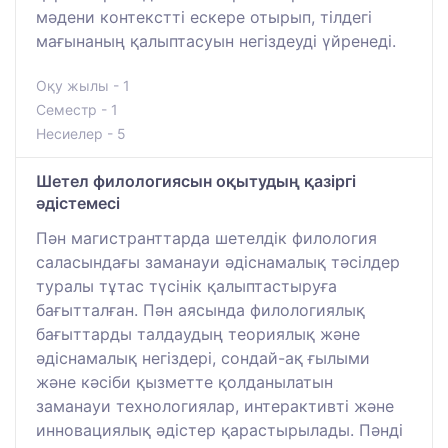
мәдени контекстті ескере отырып, тілдегі
мағынаның қалыптасуын негіздеуді үйренеді.
Оқу жылы - 1
Семестр - 1
Несиелер - 5
Шетел филологиясын оқытудың қазіргі
әдістемесі
Пән магистранттарда шетелдік филология
саласындағы заманауи әдіснамалық тәсілдер
туралы тұтас түсінік қалыптастыруға
бағытталған. Пән аясында филологиялық
бағыттарды талдаудың теориялық және
әдіснамалық негіздері, сондай-ақ ғылыми
және кәсіби қызметте қолданылатын
заманауи технологиялар, интерактивті және
инновациялық әдістер қарастырылады. Пәнді