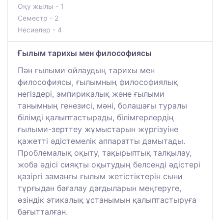
Оқу жылы - 1
Семестр - 2
Несиелер - 4
Ғылым тарихы мен философиясы
Пән ғылыми ойлаудың тарихы мен
философиясы, ғылымның философиялық
негіздері, эмпирикалық және ғылыми
танымның генезисі, мәні, болашағы туралы
білімді қалыптастырады, білімгерлердің
ғылыми-зерттеу жұмыстарын жүргізуіне
қажетті әдістемелік аппаратты дамытады.
Проблемалық оқыту, тақырыптық талқылау,
жоба әдісі сияқты оқытудың белсенді әдістері
қазіргі заманғы ғылым жетістіктерін сыни
тұрғыдан бағалау дағдыларын меңгеруге,
өзіндік этикалық ұстанымын қалыптастыруға
бағытталған.