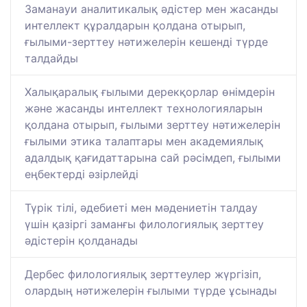
Заманауи аналитикалық әдістер мен жасанды
интеллект құралдарын қолдана отырып,
ғылыми-зерттеу нәтижелерін кешенді түрде
талдайды
Халықаралық ғылыми дерекқорлар өнімдерін
және жасанды интеллект технологияларын
қолдана отырып, ғылыми зерттеу нәтижелерін
ғылыми этика талаптары мен академиялық
адалдық қағидаттарына сай рәсімдеп, ғылыми
еңбектерді әзірлейді
Түрік тілі, әдебиеті мен мәдениетін талдау
үшін қазіргі заманғы филологиялық зерттеу
әдістерін қолданады
Дербес филологиялық зерттеулер жүргізіп,
олардың нәтижелерін ғылыми түрде ұсынады