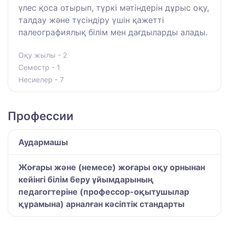
үлес қоса отырып, түркі мәтіндерін дұрыс оқу,
талдау және түсіндіру үшін қажетті
палеографиялық білім мен дағдыларды алады.
Оқу жылы - 2
Семестр - 1
Несиелер - 7
Профессии
Аудармашы
Жоғары және (немесе) жоғары оқу орнынан
кейінгі білім беру ұйымдарының
педагогтеріне (профессор-оқытушылар
құрамына) арналған кәсіптік стандарты