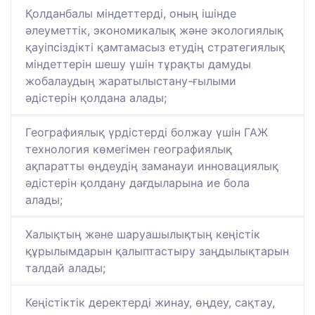
Қолданбалы міндеттерді, оның ішінде
әлеуметтік, экономикалық және экологиялық
қауіпсіздікті қамтамасыз етудің стратегиялық
міндеттерін шешу үшін тұрақты дамуды
жобалаудың жаратылыстану-ғылыми
әдістерін қолдана алады;
Географиялық үрдістерді болжау үшін ГАЖ
технология көмегімен географиялық
ақпаратты өңдеудің заманауи инновациялық
әдістерін қолдану дағдыларына ие бола
алады;
Халықтың және шаруашылықтың кеңістік
құрылымдарын қалыптастыру заңдылықтарын
талдай алады;
Кеңістіктік деректерді жинау, өңдеу, сақтау,