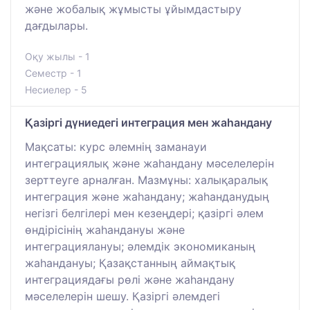
және жобалық жұмысты ұйымдастыру
дағдылары.
Оқу жылы - 1
Семестр - 1
Несиелер - 5
Қазіргі дүниедегі интеграция мен жаһандану
Мақсаты: курс әлемнің заманауи
интеграциялық және жаһандану мәселелерін
зерттеуге арналған. Мазмұны: халықаралық
интеграция және жаһандану; жаһанданудың
негізгі белгілері мен кезеңдері; қазіргі әлем
өндірісінің жаһандануы және
интеграциялануы; әлемдік экономиканың
жаһандануы; Қазақстанның аймақтық
интеграциядағы рөлі және жаһандану
мәселелерін шешу. Қазіргі әлемдегі