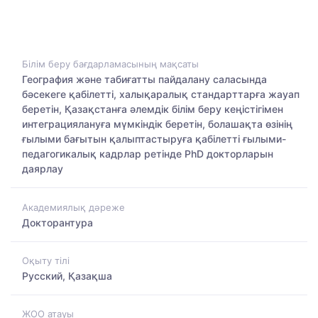
Білім беру бағдарламасының мақсаты
География және табиғатты пайдалану саласында
бәсекеге қабілетті, халықаралық стандарттарға жауап
беретін, Қазақстанға әлемдік білім беру кеңістігімен
интеграциялануға мүмкіндік беретін, болашақта өзінің
ғылыми бағытын қалыптастыруға қабілетті ғылыми-
педагогикалық кадрлар ретінде PhD докторларын
даярлау
Академиялық дәреже
Докторантура
Оқыту тілі
Русский, Қазақша
ЖОО атауы