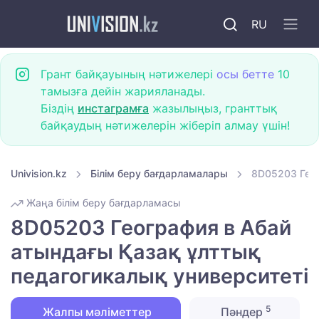
RU
Грант байқауының нәтижелері
осы бетте
10
тамызға дейін жарияланады.
Біздің
инстаграмға
жазылыңыз, гранттық
байқаудың нәтижелерін жіберіп алмау үшін!
Univision.kz
Білім беру бағдарламалары
8D05203 Геог
Жаңа білім беру бағдарламасы
8D05203 География в Абай
атындағы Қазақ ұлттық
педагогикалық университеті
5
Жалпы мәліметтер
Пәндер