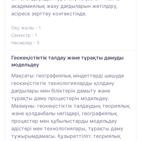
академиялық жазу дағдыларын жетілдіру,
әсіресе зерттеу контекстінде.
Оқу жылы - 1
Семестр - 1
Несиелер - 5
Геокеңістіктік талдау және тұрақты дамуды
модельдеу
Мақсаты: географиялық міндеттерді шешуде
геокеңістіктік технологияларды қолдану
дағдылары мен біліктерін дамыту және
тұрақты даму процестерін модельдеу.
Мазмұны: геокеңістіктік талдаудың теориялық
және қолданбалы негіздері, географиялық
процестер мен құбылыстарды модельдеу
әдістері мен технологиялары, тұрақты даму
тұжырымдамасы. Құзыреттілігі: теориялық