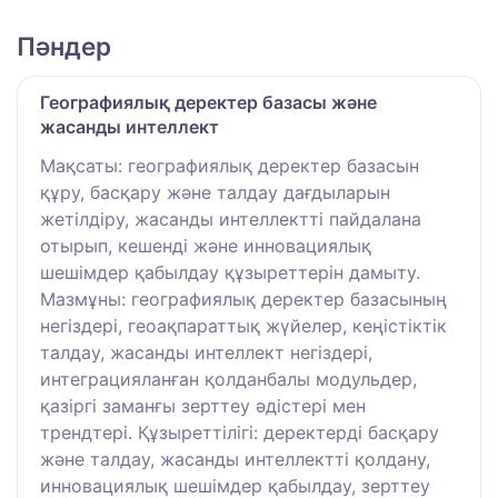
Пәндер
Географиялық деректер базасы және
жасанды интеллект
Мақсаты: географиялық деректер базасын
құру, басқару және талдау дағдыларын
жетілдіру, жасанды интеллектті пайдалана
отырып, кешенді және инновациялық
шешімдер қабылдау құзыреттерін дамыту.
Мазмұны: географиялық деректер базасының
негіздері, геоақпараттық жүйелер, кеңістіктік
талдау, жасанды интеллект негіздері,
интеграцияланған қолданбалы модульдер,
қазіргі заманғы зерттеу әдістері мен
трендтері. Құзыреттілігі: деректерді басқару
және талдау, жасанды интеллектті қолдану,
инновациялық шешімдер қабылдау, зерттеу