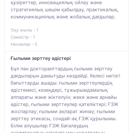
құзіреттер, инновациялық ойлау және
стратегиялық шешім қабылдау, практикалық,
коммуникациялық және жобалық дағдылар.
Оқу жылы - 1
Семестр - 1
Несиелер - 5
Ғылыми зерттеу әдістері
Бұл пән докторанттардың ғылыми зерттеу
дағдыларын дамытуды көздейді. Келесі негізгі
бағыттарды ашады: ғылыми зерттеулердің
әдістемесі, кезеңдері, тұжырымдамалық
аппараты және жіктелуін; жеке және арнайы
әдістер, ғылыми зерттеулер қателіктері; ҒЗЖ
жоспарлау; ғылыми ақпарат жинау; ғылыми
зерттеу этикасы, сондай-ақ ҒЗЖ құрылымы.
Білім алушылар ҒЗЖ бағалаудың
аналитикалық әдістері мен құралдарын