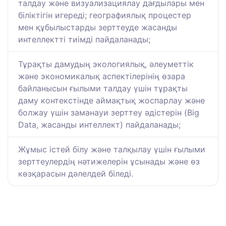
талдау және визуализациялау дағдылары мен
біліктігін игереді; географиялық процестер
мен құбылыстарды зерттеуде жасанды
интеллектті тиімді пайдаланады;
Тұрақты дамудың экологиялық, әлеуметтік
және экономикалық аспектілерінің өзара
байланысын ғылыми талдау үшін тұрақты
даму контекстінде аймақтық жоспарлау және
болжау үшін заманауи зерттеу әдістерін (Big
Data, жасанды интеллект) пайдаланады;
Жұмыс істей білу және талқылау үшін ғылыми
зерттеулердің нәтижелерін ұсынады және өз
көзқарасын дәлелдей біледі.