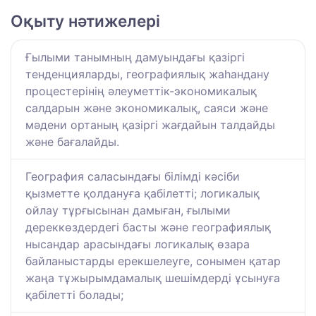
Оқыту нәтижелері
Ғылыми танымның дамуындағы қазіргі
тенденцияларды, географиялық жаһандану
процестерінің әлеуметтік-экономикалық
салдарын және экономикалық, саяси және
мәдени ортаның қазіргі жағдайын талдайды
және бағалайды.
География саласындағы білімді кәсіби
қызметте қолдануға қабілетті; логикалық
ойлау тұрғысынан дамыған, ғылыми
дереккөздердегі басты және географиялық
нысандар арасындағы логикалық өзара
байланыстарды ерекшелеуге, сонымен қатар
жаңа тұжырымдамалық шешімдерді ұсынуға
қабілетті болады;