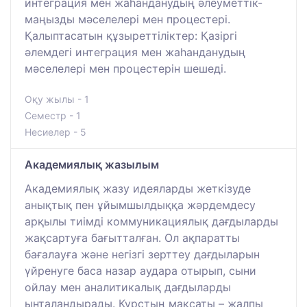
интеграция мен жаһанданудың әлеуметтік-
маңызды мәселелері мен процестері.
Қалыптасатын құзыреттіліктер: Қазіргі
әлемдегі интеграция мен жаһанданудың
мәселелері мен процестерін шешеді.
Оқу жылы - 1
Семестр - 1
Несиелер - 5
Академиялық жазылым
Академиялық жазу идеяларды жеткізуде
анықтық пен ұйымшылдыққа жәрдемдесу
арқылы тиімді коммуникациялық дағдыларды
жақсартуға бағытталған. Ол ақпаратты
бағалауға және негізгі зерттеу дағдыларын
үйренуге баса назар аудара отырып, сыни
ойлау мен аналитикалық дағдыларды
ынталандырады. Курстың мақсаты – жалпы