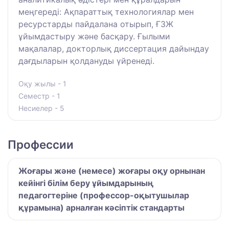
меңгереді: Ақпараттық технологиялар мен
ресурстарды пайдалана отырып, ҒЗЖ
ұйымдастыру және басқару. Ғылыми
мақалалар, докторлық диссертация дайындау
дағдыларын қолдануды үйренеді.
Оқу жылы - 1
Семестр - 1
Несиелер - 5
Профессии
Жоғары және (немесе) жоғары оқу орнынан
кейінгі білім беру ұйымдарының
педагогтеріне (профессор-оқытушылар
құрамына) арналған кәсіптік стандарты