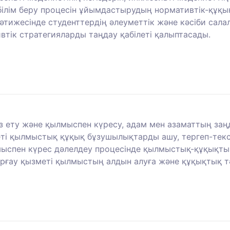
 білім беру процесін ұйымдастырудың нормативтік-құқы
әтижесінде студенттердің әлеуметтік және кәсіби сал
втік стратегияларды таңдау қабілеті қалыптасады.
ыз ету және қылмыспен күресу, адам мен азаматтың з
меті қылмыстық құқық бұзушылықтарды ашу, тергеп-тек
лмыспен күрес дәлелдеу процесінде қылмыстық-құқықт
ғау қызметі қылмыстың алдын алуға және құқықтық тәр