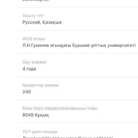
Оқыту тілі
Русский, Қазақша
ЖОО атауы
Л.Н.Гумилев атындағы Еуразия ұлттық университеті
Оқу мерзімі
4 года
Кредиттер көлемі
240
Білім беру бағдарламаларының тобы
B049 Құқық
ҰБТ-дағы пәндер