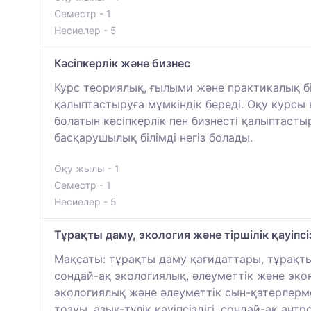
Семестр - 1
Несиелер - 5
Кәсіпкерлік және бизнес
Курс теориялық, ғылыми және практикалық б
қалыптастыруға мүмкіндік береді. Оқу курсы 
болатын кәсіпкерлік пен бизнесті қалыптаст
басқарушылық білімді негіз болады.
Оқу жылы - 1
Семестр - 1
Несиелер - 5
Тұрақты даму, экология және тіршілік қауіпсіз
Мақсаты: тұрақты даму қағидаттары, тұрақты
сондай-ақ экологиялық, әлеуметтік және эк
экологиялық және әлеуметтік сын-қатерлерме
тозуы, азық-түлік қауіпсіздігі, сондай-ақ ан