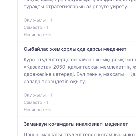
тұрақты стратегияларын әзірлеуге үйрету.
Оқу жылы - 1
Семестр - 1
Несиелер - 5
Сыбайлас жемқорлыққа қарсы мәдениет
Курс студенттерде сыбайлас жемқорлықтың кез
«Қазақстан-2050: қалыптасқан мемлекеттің ж
дәрежесіне көтереді. Бұл пәннің мақсаты – 
салада тереңдетіп оқыту.
Оқу жылы - 1
Семестр - 1
Несиелер - 5
Заманауи қоғамдағы инклюзивті мәдениет
Пәннің мақсаты студенттерде қоғамның инклюз