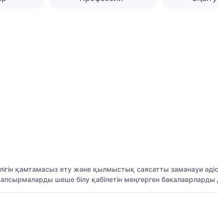
өрелігін қамтамасыз ету және қылмыстық саясатты заманауи әд
апсырмаларды шеше білу қабілетін меңгерген бакалаврларды 