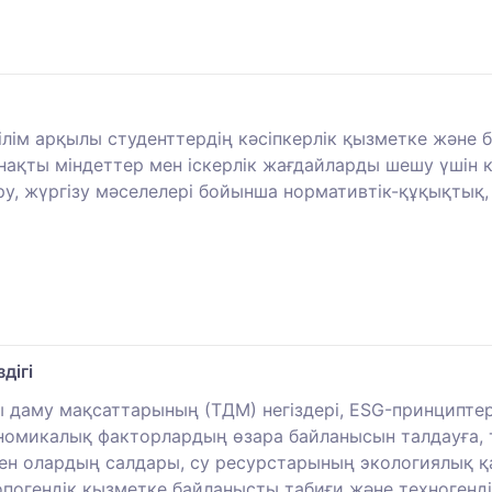
ілім арқылы студенттердің кәсіпкерлік қызметке және
нақты міндеттер мен іскерлік жағдайларды шешу үшін к
ыру, жүргізу мәселелері бойынша нормативтік-құқықт
дігі
 даму мақсаттарының (ТДМ) негіздері, ESG-принциптері
ономикалық факторлардың өзара байланысын талдауға, 
н олардың салдары, су ресурстарының экологиялық қауі
тропогендік қызметке байланысты табиғи және техногенд