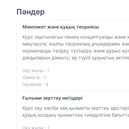
Пәндер
Мемлекет және құқық теориясы
Курс оқытылатын пәннің концептуалды және к
меңгеруге; жалпы теориялық ұғымдармен жән
нормаларды талдау, түсіндіру және дұрыс қ
дағдыларын дамыту; әр түрлі құқықтық актіл
Оқу жылы - 1
Семестр - 1
Несиелер - 8
Ғылыми зерттеу негіздері
Курс оқу кәсіби заң қызметін зерттеу әдісте
құқық қолдану қызметінің тиімділігіне бағыт
Оқу жылы - 1