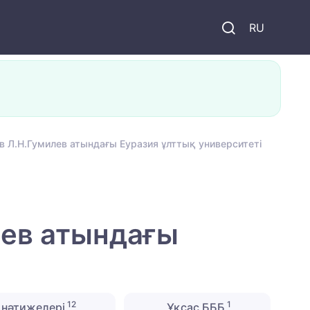
и
RU
 Л.Н.Гумилев атындағы Еуразия ұлттық университеті
-
лев атындағы
12
1
нәтижелері
Ұқсас БББ