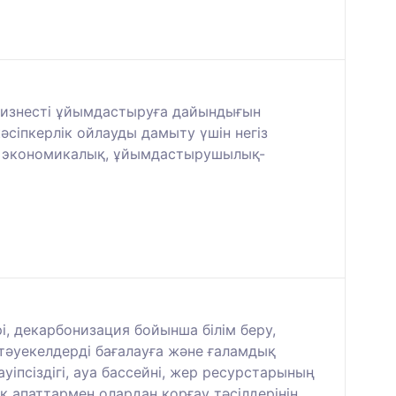
 бизнесті ұйымдастыруға дайындығын
әсіпкерлік ойлауды дамыту үшін негіз
ық, экономикалық, ұйымдастырушылық-
, декарбонизация бойынша білім беру,
тәуекелдерді бағалауға және ғаламдық
псіздігі, ауа бассейні, жер ресурстарының
ік апаттармен олардан қорғау тәсілдерінің