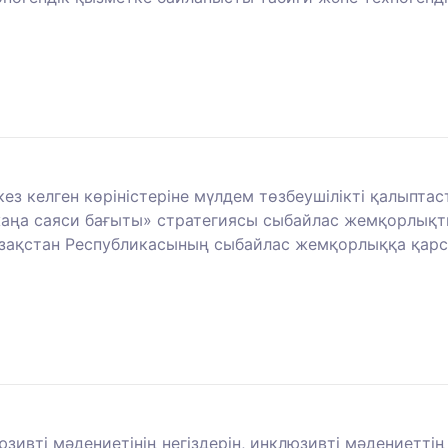
 келген көріністеріне мүлдем төзбеушілікті қалыптасты
аңа саяси бағыты» стратегиясы сыбайлас жемқорлықты 
Қазақстан Республикасының сыбайлас жемқорлыққа қарсы
ивті мәдениетінің негіздерін, инклюзивті мәдениеттің н