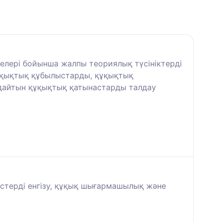
лелері бойынша жалпы теориялық түсініктерді
құқықтық құбылыстарды, құқықтық
ндайтын құқықтық қатынастарды талдау
дістерді енгізу, құқық шығармашылық және