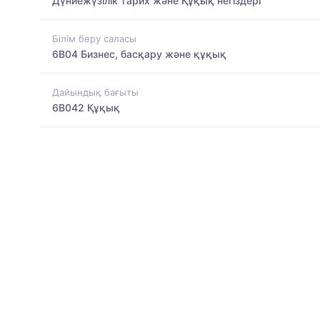
Дүниежүзілік тарих және Құқық негіздері
Білім беру саласы
6B04 Бизнес, басқару және құқық
Дайындық бағыты
6B042 Құқық