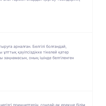
руға арналған. Белгілі болғандай,
ұлттық қауіпсіздікке тікелей қатер
 заңнамасын, оның ішінде белгіленген
егізгі принциптерін, сондай-ақ ерекше білім