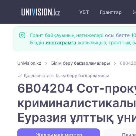
ҰБТ
Гранттар
Ж
Грант байқауының нәтижелері
осы бетте
10
Біздің
инстаграмға
жазылыңыз, гранттық ба
Univision.kz
Білім беру бағдарламалары
6B0420
Қолданыстағы білім беру бағдарламасы
6B04204 Сот-прок
криминалистикалық
Еуразия ұлттық ун
Жалпы мәліметтер
Пәнд