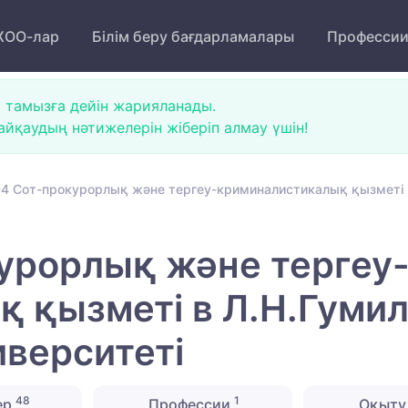
ОО-лар
Білім беру бағдарламалары
Професси
 тамызға дейін жарияланады.
йқаудың нәтижелерін жіберіп алмау үшін!
4 Сот-прокурорлық және тергеу-криминалистикалық қызметі в
урорлық және тергеу
 қызметі в Л.Н.Гуми
иверситеті
48
1
ер
Профессии
Оқыту 