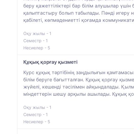
беру қажеттіліктері бар білім алушылар үшін
қалыптастыру болып табылады. Пәнді игеру н
қабілеті, көпмәдениетті қоғамда коммуникати
Оқу жылы - 1
Семестр - 1
Несиелер - 5
Құқық қорғау қызметі
Курс құқық тәртібінің заңдылығын қамтамас
білім беруге бағытталған. Құқық қорғау қыз
жүйелі, кешенді тәсілімен айқындалады. Қы
міндеттерін шешу арқылы ашылады. Құқық қор
Оқу жылы - 1
Семестр - 1
Несиелер - 5