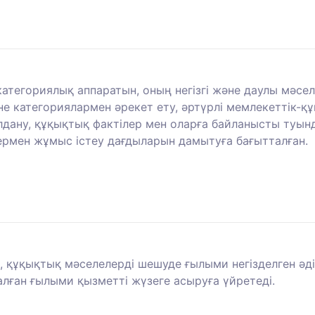
атегориялық аппаратын, оның негізгі және даулы мәсе
е категориялармен әрекет ету, әртүрлі мемлекеттік-
олдану, құқықтық фактілер мен оларға байланысты туы
ермен жұмыс істеу дағдыларын дамытуға бағытталған.
рі, құқықтық мәселелерді шешуде ғылыми негізделген ә
талған ғылыми қызметті жүзеге асыруға үйретеді.