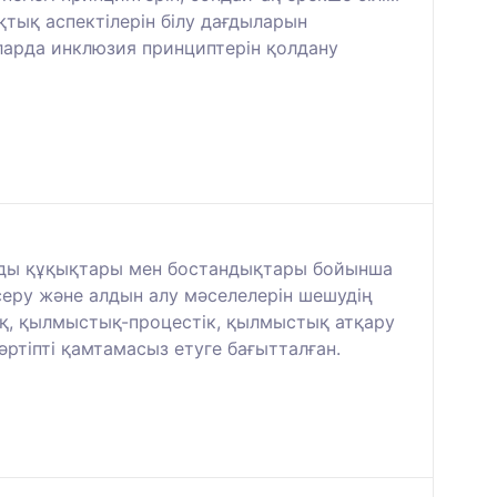
қтық аспектілерін білу дағдыларын
аларда инклюзия принциптерін қолдану
аңды құқықтары мен бостандықтары бойынша
серу және алдын алу мәселелерін шешудің
ық, қылмыстық-процестік, қылмыстық атқару
тіпті қамтамасыз етуге бағытталған.