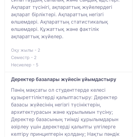
Ақпарат түсінігі, ақпараттық жүйелердегі
ақпарат бірліктері. Ақпараттың негізгі
өлшемдері. Ақпараттың статистикалық
өлшемдері. Құжаттық және фактілік
ақпараттық жүйелер.
Оқу жылы - 2
Семестр - 2
Несиелер - 5
Деректер базалары жүйесін ұйымдастыру
Пәнің мақсаты ол студенттерде келесі
құзыреттіліктерді қалыптастыру: Деректер
базасы жүйесінің негізгі түсініктерін,
архитектурасын және құрылымын түсіну;
Деректер базасының тиімді құрылымдарын
әзірлеу үшін деректерді қалыпты үлгілерге
келтіру принциптерін қолдану; Нақты пәндік