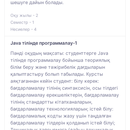
шешуге дайын болады.
Оқу жылы - 2
Семестр - 1
Несиелер - 4
Java тілінде программалау-1
Пәнді оқудың мақсаты: студенттерге Java
тілінде программалау бойынша теориялық
білім беру және тәжірибелік дағдыларын
қалыптастыру болып табылады. Курсты
аяқтағаннан кейін студент: білу керек:
бағдарламалау тілінің синтаксисін, осы тілдегі
бағдарламалау ерекшеліктерін, бағдарламалау
тілінің стандартты кітапханаларын,
бағдарламалау технологияларын; істей білу:
бағдарламалық кодты жазу үшін таңдалған
бағдарламалау тілдерін қолданып істей білуі;
Техникалық тапсырмаға (дайын техникалық