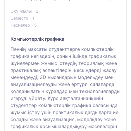
Оқу жылы - 2
Семестр - 1
Несиелер - 5
Компьютерлік графика
Пәннің мақсаты студенттерге компьютерлік
графика негіздерін, соның ішінде графикалық
жүйелермен жұмыс істеудің теориялық және
практикалық аспектілерін, кескіндерді жасау
менөңдеуді, 3D нысандарын модельдеу мен
визуализациялауды және әртүрлі салаларда
қолданылатын құралдар мен технологияларды
игеруді үйрету. Курс аяқталғаннанкейін
студенттер компьютерлік графика саласында
жұмыс істеу үшін практикалық дағдыларға ие
болады және визуализация, модельдеу және
графикалық қосымшалардықұру мәселелерін