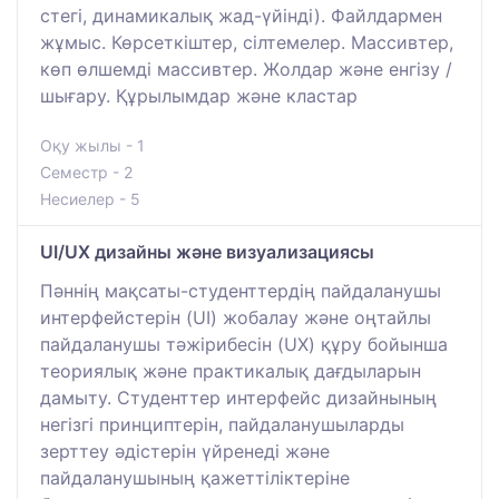
стегі, динамикалық жад-үйінді). Файлдармен
жұмыс. Көрсеткіштер, сілтемелер. Массивтер,
көп өлшемді массивтер. Жолдар және енгізу /
шығару. Құрылымдар және кластар
Оқу жылы - 1
Семестр - 2
Несиелер - 5
UI/UX дизайны және визуализациясы
Пәннің мақсаты-студенттердің пайдаланушы
интерфейстерін (UI) жобалау және оңтайлы
пайдаланушы тәжірибесін (UX) құру бойынша
теориялық және практикалық дағдыларын
дамыту. Студенттер интерфейс дизайнының
негізгі принциптерін, пайдаланушыларды
зерттеу әдістерін үйренеді және
пайдаланушының қажеттіліктеріне