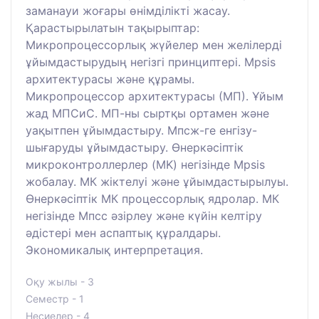
заманауи жоғары өнімділікті жасау.
Қарастырылатын тақырыптар:
Микропроцессорлық жүйелер мен желілерді
ұйымдастырудың негізгі принциптері. Mpsis
архитектурасы және құрамы.
Микропроцессор архитектурасы (МП). Ұйым
жад МПСиС. МП-ны сыртқы ортамен және
уақытпен ұйымдастыру. Мпсж-ге енгізу-
шығаруды ұйымдастыру. Өнеркәсіптік
микроконтроллерлер (MK) негізінде Mpsis
жобалау. МК жіктелуі және ұйымдастырылуы.
Өнеркәсіптік МК процессорлық ядролар. МК
негізінде Мпсс әзірлеу және күйін келтіру
әдістері мен аспаптық құралдары.
Экономикалық интерпретация.
Оқу жылы - 3
Семестр - 1
Несиелер - 4