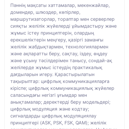
Пәннің мақсаты хаттамалар, мекенжайлар,
домендер, шлюздер, көпірлер,
маршрутизаторлар, тораптар мен серверлер
сияқты желілік жүйелерді ұйымдастыру және
жұмыс істеу принциптерін, олардың
ерекшеліктерін меңгеру, қазіргі заманғы
желілік жабдықтармен, технологиялармен
және ақпаратты беру, сақтау, іздеу, өңдеу
және ұсыну тәсілдерімен танысу, сондай-ақ
желілерде жұмыс істеудің практикалық
дағдыларын игеру. Қарастырылатын
тақырыптар: цифрлық коммуникацияларға
кіріспе; цифрлық коммуникациялық жүйелер
саласындағы негізгі ұғымдар мен
анықтамалар; деректерді беру модельдері;
цифрлық модуляция және кодтау;
сигналдарды цифрлық модуляциялау
принциптері (ASK, PSK, FSK, QAM); желілік