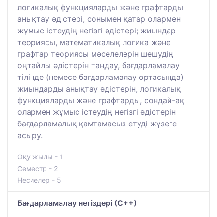
логикалық функцияларды және графтарды
анықтау әдістері, сонымен қатар олармен
жұмыс істеудің негізгі әдістері; жиындар
теориясы, математикалық логика және
графтар теориясы мәселелерін шешудің
оңтайлы әдістерін таңдау, бағдарламалау
тілінде (немесе бағдарламалау ортасында)
жиындарды анықтау әдістерін, логикалық
функцияларды және графтарды, сондай-ақ
олармен жұмыс істеудің негізгі әдістерін
бағдарламалық қамтамасыз етуді жүзеге
асыру.
Оқу жылы - 1
Семестр - 2
Несиелер - 5
Бағдарламалау негіздері (С++)