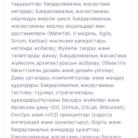
тақырыптар: бағдарламалық жасақтама
негіздері; Бағдарламалық жасақтаманы
әзірлеудің өмірлік циклі; Бағдарламалық
жасақтаманы әзірлеу модельдері мен
әдістемелерін (Waterfall, V-модель, Agile,
Scrum, Kanban) инклюзия қағидаттары
негізінде жобалау; Жүйелік талдау және
талаптарды жинау; Бағдарламалық жасақтама
жүйесінің архитектурасын жобалау; Объектіге
бағытталған дизайн және дизайн үлгілері;
Даму орталары, компиляторлар және жөндеу
құралдары; Бағдарламалық жасақтаманы
тестілеу: түрлері, стратегиялары,
құралдары;Нұсқаны басқару жүйелері және
бірлескен даму (Git, GitHub, GitLab, Bitbucket);
DevOps және ci/CD принциптері (үздіксіз
интеграция және орналастыру); Кодты және
бағдарламалық өнімдерді құжаттау;
Бағдарламалық жасақтама сапасын басқару;