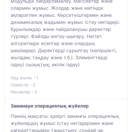
модульдік бағдарламалау. Массивтер және
олармен жұмыс. Жолдар және мәтіндік
ақпаратпен жұмыс. Көрсеткіштермен және
динамикалық жадымен жұмыс істеу негіздері.
Құрылымдар және пайдаланушы деректер
түрлері. Файлды енгізу-шығару. Негізгі
алгоритмдік есептер және олардың
шешімдері. Деректерді сұрыптау (көпіршікті,
жылдам, таңдау және т.б.). Элементтерді
іздеу( сызықтық, екілік іздеу)
Оқу жылы - 1
Семестр - 2
Несиелер - 5
Заманауи операциялық жүйелер
Пәннің мақсаты: қазіргі заманғы операциялық
жүйелердің жұмыс істеу негіздерімен және
қағидаттарымен таныстыру, сондай-ақ