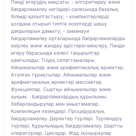
Пәнді игерудің мақсаты: - алгоритмдеу және
бағдарламалау негіздері саласында базалық
білімді қалыптастыру; - компьютерлерді
қолдана отырып типтік есептерді шешу
дағдыларын дамыту; - заманауи
бағдарламалау орталарында бағдарламаларды
әзірлеу және жөндеу әдістерін меңгеру. Пәнди
игеру барасында келесі тақырыптар
қамтылады: Тілдің сипаттамалары.
Айнымалылар және арифметикалық өрнектер.
Аталған тұрақтылар. Айнымалылар және
арифметикалық өрнектер массивтер.
Функциялар. Сыртқы айнымалылар және
ауқым. . Бағдарламалардың құрылымы.
Хабарландырулар мен анықтамалар.
Компиляция кезеңдері. Процедуралық
бағдарламалау. Деректер түрлері. Түрлендіру
түрлері. Құрылымдық бағдарламалау. Шартты
операторлар. Циклдар. Жад (қоңыраулар