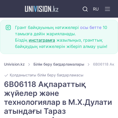
RU
Грант байқауының нәтижелері
осы бетте
10
тамызға дейін жарияланады.
Біздің
инстаграмға
жазылыңыз, гранттық
байқаудың нәтижелерін жіберіп алмау үшін!
Univision.kz
Білім беру бағдарламалары
6B06118 Ақпа
Қолданыстағы білім беру бағдарламасы
6B06118 Ақпараттық
жүйелер және
технологиялар в М.Х.Дулати
атындағы Тараз