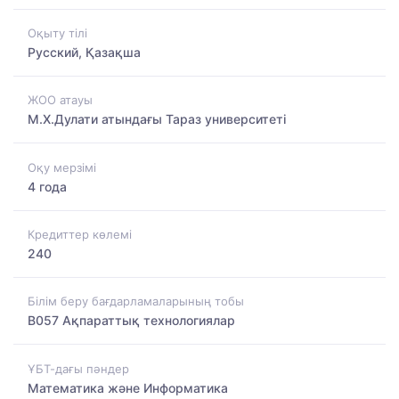
Оқыту тілі
Русский, Қазақша
ЖОО атауы
М.Х.Дулати атындағы Тараз университеті
Оқу мерзімі
4 года
Кредиттер көлемі
240
Білім беру бағдарламаларының тобы
B057 Ақпараттық технологиялар
ҰБТ-дағы пәндер
Математика және Информатика