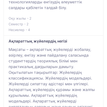
технологияларды енгізудің әлеуметтік
салдары қабілетін талдай білу.
Оқу жылы - 2
Семестр - 2
Несиелер - 4
Ақпараттық жүйелердің негізі
Мақсаты – ақпараттық жүйелерді жобалау,
әзірлеу, енгізу және пайдалану саласында
студенттердің теориялық білімі мен
практикалық дағдыларын дамыту.
Оқытылатын тақырыптар: Жүйелердің
классификациясы. Жүйелердің модельдері.
Жүйелерді сипаттау әдістері мен үлгілері.
Ақпараттық жүйелердің құрамы және жалпы
құрылымы. Ақпараттық жүйелердің
модельдері. Ақпараттық жүйелерді
сипаттаудың сапалық және сандық әдістері.