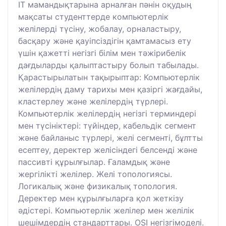
IT мамандықтарына арналған пәнін оқудың
мақсаты студенттерде компьютерлік
желілерді түсіну, жобалау, орналастыру,
басқару және қауіпсіздігін қамтамасыз ету
үшін қажетті негізгі білім мен тәжірибелік
дағдыларды қалыптастыру болып табылады.
Қарастырылатын тақырыптар: Компьютерлік
желілердің даму тарихы мен қазіргі жағдайы,
кластерлеу және желілердің түрлері.
Компьютерлік желілердің негізгі терминдері
мен түсініктері: түйіндер, кабельдік сегмент
және байланыс түрлері, желі сегменті, бұлтты
есептеу, деректер желісіндегі белсенді және
пассивті құрылғылар. Ғаламдық және
жергілікті желілер. Желі топологиясы.
Логикалық және физикалық топология.
Деректер мен құрылғыларға қол жеткізу
әдістері. Компьютерлік желілер мен желілік
шешімдердің стандарттары. OSI негізгімоделі.