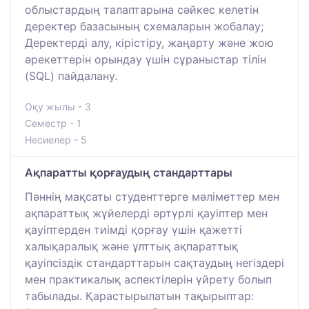
облыстардың талаптарына сәйкес келетін
деректер базасының схемаларын жобалау;
Деректерді алу, кірістіру, жаңарту және жою
әрекеттерін орындау үшін сұраныстар тілін
(SQL) пайдалану.
Оқу жылы - 3
Семестр - 1
Несиелер - 5
Ақпаратты қорғаудың стандарттары
Пәннің мақсаты студенттерге мәліметтер мен
ақпараттық жүйелерді әртүрлі қауіптер мен
қауіптерден тиімді қорғау үшін қажетті
халықаралық және ұлттық ақпараттық
қауіпсіздік стандарттарын сақтаудың негіздері
мен практикалық аспектілерін үйрету болып
табылады. Қарастырылатын тақырыптар: