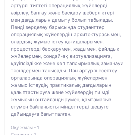
әртүрлі типтегі операциялық жүйелерді
әзірлеу, баптау және басқару шеберліктері
мен дағдыларын дамыту болып табылады.
Пәнді зерделеу барысында студенттер
операциялық жүйелердің архитектурасымен,
олардың жұмыс істеу қағидаларымен,
процестерді басқарумен, жадымен, файлдық
жүйелермен, сондай-ақ виртуализацияға,
қауіпсіздікке және көп тапсырмалық заманауи
тәсілдермен танысады. Пән әртүрлі есептеу
орталарында операциялық жүйелермен
жұмыс істеудің практикалық дағдыларын
қалыптастыруға және жүйелердің тиімді
жұмысын оңтайландырумен, қамтамасыз
етумен байланысты міндеттерді шешуге
дайындауға бағытталған.
Оқу жылы - 1
Семестр - 2