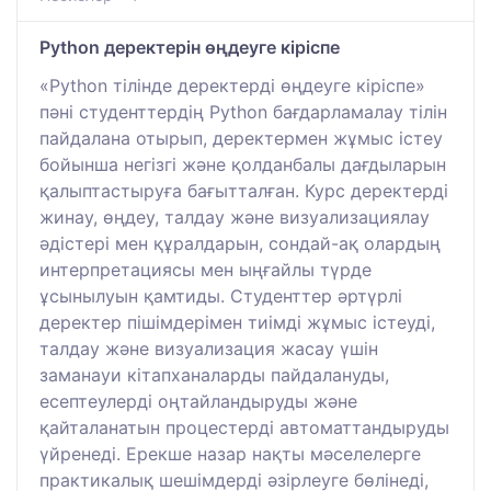
Python деректерін өңдеуге кіріспе
«Python тілінде деректерді өңдеуге кіріспе»
пәні студенттердің Python бағдарламалау тілін
пайдалана отырып, деректермен жұмыс істеу
бойынша негізгі және қолданбалы дағдыларын
қалыптастыруға бағытталған. Курс деректерді
жинау, өңдеу, талдау және визуализациялау
әдістері мен құралдарын, сондай-ақ олардың
интерпретациясы мен ыңғайлы түрде
ұсынылуын қамтиды. Студенттер әртүрлі
деректер пішімдерімен тиімді жұмыс істеуді,
талдау және визуализация жасау үшін
заманауи кітапханаларды пайдалануды,
есептеулерді оңтайландыруды және
қайталанатын процестерді автоматтандыруды
үйренеді. Ерекше назар нақты мәселелерге
практикалық шешімдерді әзірлеуге бөлінеді,