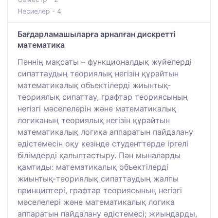
Несиелер - 4
Бағдарламашыларға арналған дискретті
математика
Пәннің мақсаты – функционалдық жүйелерді
сипаттаудың теориялық негізін құрайтын
математикалық объектілерді жиынтық-
теориялық сипаттау, графтар теориясының
негізгі мәселелерін және математикалық
логиканың теориялық негізін құрайтын
математикалық логика аппаратын пайдалану
әдістемесін оқу кезінде студенттерде іргелі
білімдерді қалыптастыру. Пән мыналарды
қамтиды: математикалық объектілерді
жиынтық-теориялық сипаттаудың жалпы
принциптері, графтар теориясының негізгі
мәселелері және математикалық логика
аппаратын пайдалану әдістемесі; жиындарды,