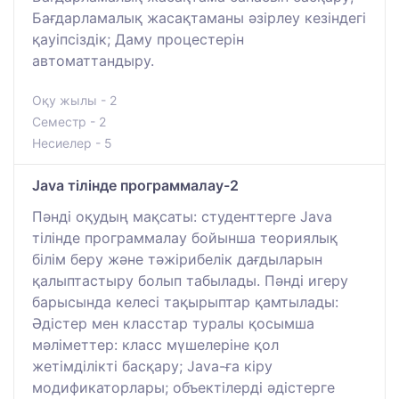
Бағдарламалық жасақтаманы әзірлеу кезіндегі
қауіпсіздік; Даму процестерін
автоматтандыру.
Оқу жылы - 2
Семестр - 2
Несиелер - 5
Java тілінде программалау-2
Пәнді оқудың мақсаты: студенттерге Java
тілінде программалау бойынша теориялық
білім беру және тәжірибелік дағдыларын
қалыптастыру болып табылады. Пәнді игеру
барысында келесі тақырыптар қамтылады:
Әдістер мен класстар туралы қосымша
мәліметтер: класс мүшелеріне қол
жетімділікті басқару; Java-ға кіру
модификаторлары; объектілерді әдістерге