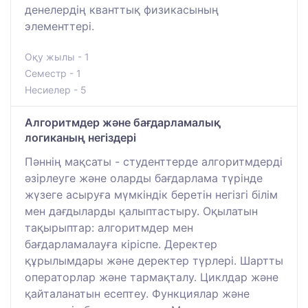
денелердің кванттық физикасының
элементтері.
Оқу жылы - 1
Семестр - 1
Несиелер - 5
Алгоритмдер және бағдарламалық
логиканың негіздері
Пәннің мақсаты - студенттерде алгоритмдерді
әзірлеуге және оларды бағдарлама түрінде
жүзеге асыруға мүмкіндік беретін негізгі білім
мен дағдыларды қалыптастыру. Оқылатын
тақырыптар: алгоритмдер мен
бағдарламалауға кіріспе. Деректер
құрылымдары және деректер түрлері. Шартты
операторлар және тармақталу. Циклдар және
қайталанатын есептеу. Функциялар және