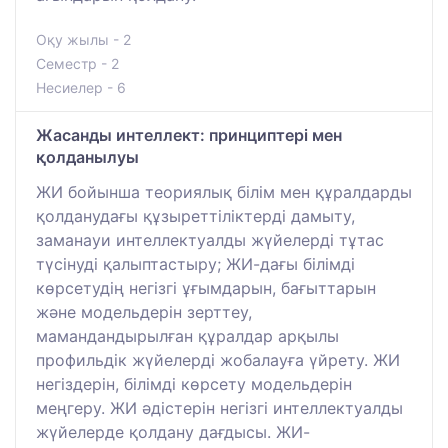
Оқу жылы - 2
Семестр - 2
Несиелер - 6
Жасанды интеллект: принциптері мен
қолданылуы
ЖИ бойынша теориялық білім мен құралдарды
қолданудағы құзыреттіліктерді дамыту,
заманауи интеллектуалды жүйелерді тұтас
түсінуді қалыптастыру; ЖИ-дағы білімді
көрсетудің негізгі ұғымдарын, бағыттарын
және модельдерін зерттеу,
мамандандырылған құралдар арқылы
профильдік жүйелерді жобалауға үйрету. ЖИ
негіздерін, білімді көрсету модельдерін
меңгеру. ЖИ әдістерін негізгі интеллектуалды
жүйелерде қолдану дағдысы. ЖИ-