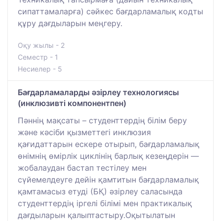
сипаттамаларға) сәйкес бағдарламалық кодты
құру дағдыларын меңгеру.
Оқу жылы - 2
Семестр - 1
Несиелер - 5
Бағдарламаларды әзірлеу технологиясы
(инклюзивті компонентпен)
Пәннің мақсаты – студенттердің білім беру
және кәсіби қызметтегі инклюзия
қағидаттарын ескере отырып, бағдарламалық
өнімнің өмірлік циклінің барлық кезеңдерін —
жобалаудан бастап тестілеу мен
сүйемелдеуге дейін қамтитын бағдарламалық
қамтамасыз етуді (БҚ) әзірлеу саласында
студенттердің іргелі білімі мен практикалық
дағдыларын қалыптастыру.Оқытылатын