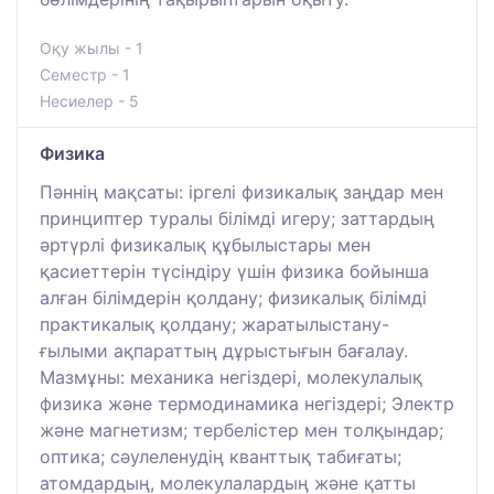
Оқу жылы - 1
Семестр - 1
Несиелер - 5
Физика
Пәннің мақсаты: іргелі физикалық заңдар мен
принциптер туралы білімді игеру; заттардың
әртүрлі физикалық құбылыстары мен
қасиеттерін түсіндіру үшін физика бойынша
алған білімдерін қолдану; физикалық білімді
практикалық қолдану; жаратылыстану-
ғылыми ақпараттың дұрыстығын бағалау.
Мазмұны: механика негіздері, молекулалық
физика және термодинамика негіздері; Электр
және магнетизм; тербелістер мен толқындар;
оптика; сәулеленудің кванттық табиғаты;
атомдардың, молекулалардың және қатты