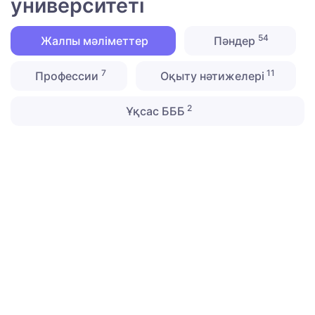
университеті
54
Жалпы мәліметтер
Пәндер
7
11
Профессии
Оқыту нәтижелері
2
Ұқсас БББ