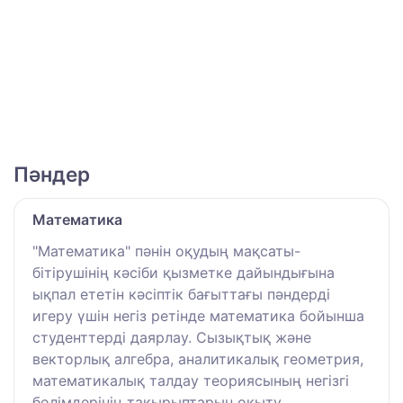
Пәндер
Математика
"Математика" пәнін оқудың мақсаты-
бітірушінің кәсіби қызметке дайындығына
ықпал ететін кәсіптік бағыттағы пәндерді
игеру үшін негіз ретінде математика бойынша
студенттерді даярлау. Сызықтық және
векторлық алгебра, аналитикалық геометрия,
математикалық талдау теориясының негізгі
бөлімдерінің тақырыптарын оқыту.