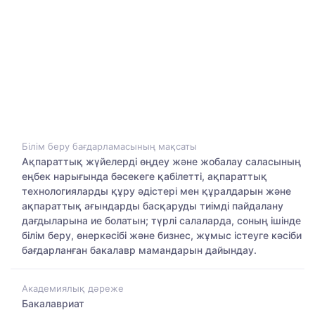
Білім беру бағдарламасының мақсаты
Ақпараттық жүйелерді өңдеу және жобалау саласының
еңбек нарығында бәсекеге қабілетті, ақпараттық
технологияларды құру әдістері мен құралдарын және
ақпараттық ағындарды басқаруды тиімді пайдалану
дағдыларына ие болатын; түрлі салаларда, соның ішінде
білім беру, өнеркәсібі және бизнес, жұмыс істеуге кәсіби
бағдарланған бакалавр мамандарын дайындау.
Академиялық дәреже
Бакалавриат