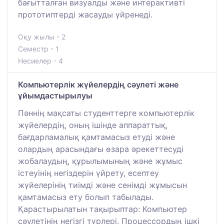
бағытталған визуалды және интерактивті
прототиптерді жасауды үйренеді.
Оқу жылы - 2
Семестр - 1
Несиелер - 4
Компьютерлік жүйелердің сәулеті және
ұйымдастырылуы
Пәннің мақсаты студенттерге компьютерлік
жүйелердің, оның ішінде аппараттық,
бағдарламалық қамтамасыз етуді және
олардың арасындағы өзара әрекеттесуді
жобалаудың, құрылымының және жұмыс
істеуінің негіздерін үйрету, есептеу
жүйелерінің тиімді және сенімді жұмысын
қамтамасыз ету болып табылады.
Қарастырылатын тақырыптар: Компьютер
сәулетінің негізгі түрлері. Процессордың ішкі