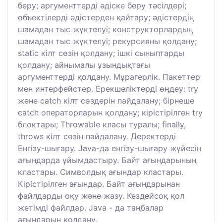
беру; аргументтерді әдіске беру тәсілдері;
объектілерді әдістерден қайтару; әдістердің
шамадан тыс жүктелуі; конструкторлардың
шамадан тыс жүктелуі; рекурсияны қолдану;
static кілт сөзін қолдану; ішкі сыныптарды
қолдану; айнымалы ұзындықтағы
аргументтерді қолдану. Мұрагерлік. Пакеттер
мен интерфейстер. Ерекшеліктерді өңдеу: try
және catch кілт сөздерін пайдалану; бірнеше
catch операторларын қолдану; кірістірілген try
блоктары; Throwable класы туралы; finally,
throws кілт сөзін пайдалану. Деректерді
Енгізу-шығару. Java-да енгізу-шығару жүйесін
ағындарда ұйымдастыру. Байт ағындарының
кластары. Символдық ағындар кластары.
Кірістірілген ағындар. Байт ағындарынан
файлдарды оқу және жазу. Кездейсоқ қол
жетімді файлдар. Java - да таңбалар
ағындарын қолдану.