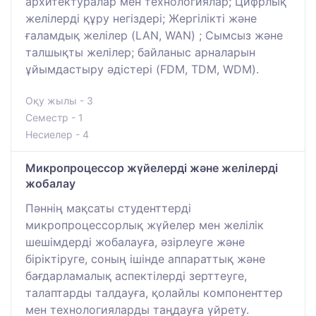
архитектуралар мен технологиялар; Цифрлық
желілерді құру негіздері; Жергілікті және
ғаламдық желілер (LAN, WAN) ; Сымсыз және
талшықты желілер; байланыс арналарын
ұйымдастыру әдістері (FDM, TDM, WDM).
Оқу жылы - 3
Семестр - 1
Несиелер - 4
Микропроцессор жүйелерді және желілерді
жобалау
Пәннің мақсаты студенттерді
микропроцессорлық жүйелер мен желілік
шешімдерді жобалауға, әзірлеуге және
біріктіруге, соның ішінде аппараттық және
бағдарламалық аспектілерді зерттеуге,
талаптарды талдауға, қолайлы компоненттер
мен технологияларды таңдауға үйрету.