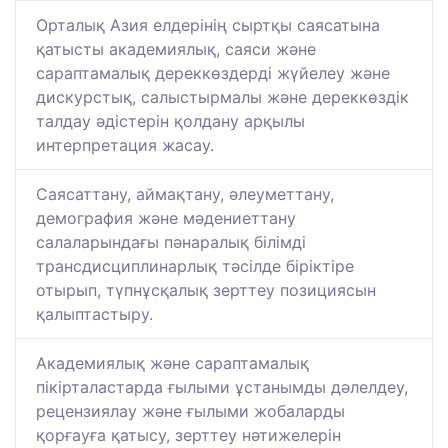
Орталық Азия елдерінің сыртқы саясатына
қатысты академиялық, саяси және
сараптамалық дереккөздерді жүйелеу және
дискурстық, салыстырмалы және дереккөздік
талдау әдістерін қолдану арқылы
интерпретация жасау.
Саясаттану, аймақтану, әлеуметтану,
демография және мәдениеттану
салаларындағы пәнаралық білімді
трансдисциплинарлық тәсілде біріктіре
отырып, түпнұсқалық зерттеу позициясын
қалыптастыру.
Академиялық және сараптамалық
пікірталастарда ғылыми ұстанымды дәлелдеу,
рецензиялау және ғылыми жобаларды
қорғауға қатысу, зерттеу нәтижелерін