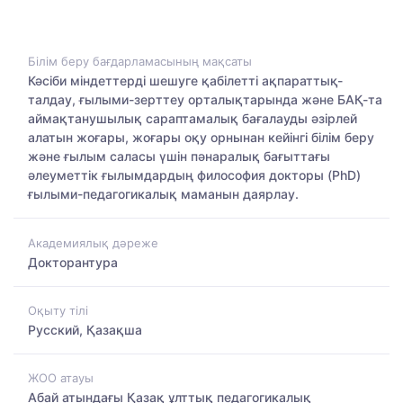
Білім беру бағдарламасының мақсаты
Кәсіби міндеттерді шешуге қабілетті ақпараттық-
талдау, ғылыми-зерттеу орталықтарында және БАҚ-та
аймақтанушылық сараптамалық бағалауды әзірлей
алатын жоғары, жоғары оқу орнынан кейінгі білім беру
және ғылым саласы үшін пәнаралық бағыттағы
әлеуметтік ғылымдардың философия докторы (PhD)
ғылыми-педагогикалық маманын даярлау.
Академиялық дәреже
Докторантура
Оқыту тілі
Русский, Қазақша
ЖОО атауы
Абай атындағы Қазақ ұлттық педагогикалық