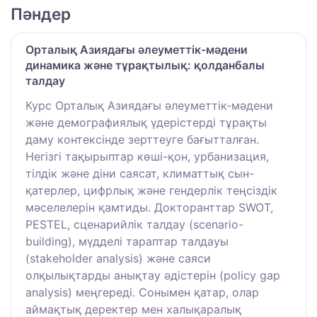
Пәндер
Орталық Азиядағы әлеуметтік-мәдени
динамика және тұрақтылық: қолданбалы
талдау
Курс Орталық Азиядағы әлеуметтік-мәдени
және демографиялық үдерістерді тұрақты
даму контексінде зерттеуге бағытталған.
Негізгі тақырыптар көші-қон, урбанизация,
тілдік және діни саясат, климаттық сын-
қатерлер, цифрлық және гендерлік теңсіздік
мәселелерін қамтиды. Докторанттар SWOT,
PESTEL, сценарийлік талдау (scenario-
building), мүдделі тараптар талдауы
(stakeholder analysis) және саяси
олқылықтарды анықтау әдістерін (policy gap
analysis) меңгереді. Сонымен қатар, олар
аймақтық деректер мен халықаралық