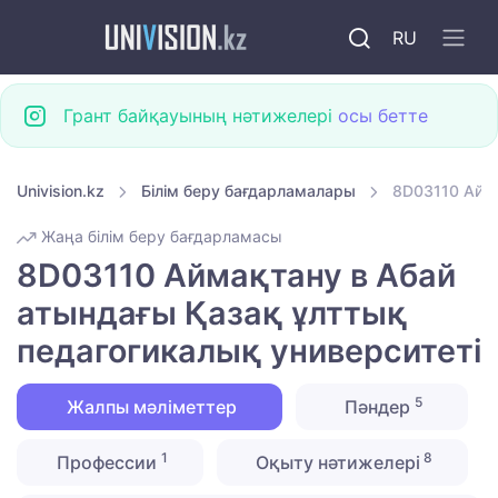
RU
Грант байқауының нәтижелері
осы бетте
Univision.kz
Білім беру бағдарламалары
8D03110 Айма
Жаңа білім беру бағдарламасы
8D03110 Аймақтану в Абай
атындағы Қазақ ұлттық
педагогикалық университеті
5
Жалпы мәліметтер
Пәндер
1
8
Профессии
Оқыту нәтижелері