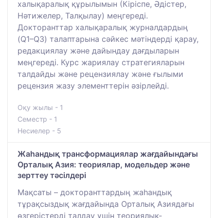
халықаралық құрылымын (Кіріспе, Әдістер,
Нәтижелер, Талқылау) меңгереді.
Докторанттар халықаралық журналдардың
(Q1–Q3) талаптарына сәйкес мәтіндерді қарау,
редакциялау және дайындау дағдыларын
меңгереді. Курс жариялау стратегияларын
талдайды және рецензиялау және ғылыми
рецензия жазу элементтерін әзірлейді.
Оқу жылы - 1
Семестр - 1
Несиелер - 5
Жаһандық трансформациялар жағдайындағы
Орталық Азия: теориялар, модельдер және
зерттеу тәсілдері
Мақсаты – докторанттардың жаһандық
тұрақсыздық жағдайында Орталық Азиядағы
өзгерістерді талдау үшін теориялық-