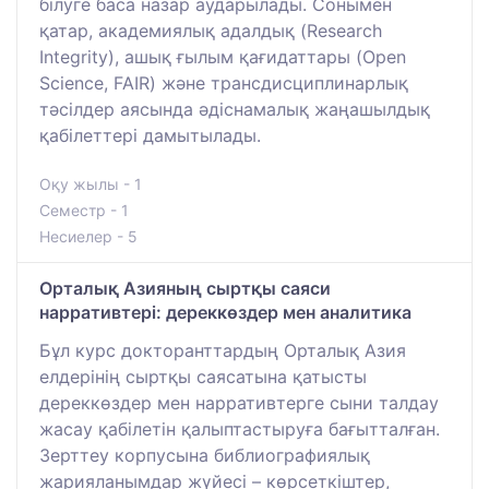
білуге баса назар аударылады. Сонымен
қатар, академиялық адалдық (Research
Integrity), ашық ғылым қағидаттары (Open
Science, FAIR) және трансдисциплинарлық
тәсілдер аясында әдіснамалық жаңашылдық
қабілеттері дамытылады.
Оқу жылы - 1
Семестр - 1
Несиелер - 5
Орталық Азияның сыртқы саяси
нарративтері: дереккөздер мен аналитика
Бұл курс докторанттардың Орталық Азия
елдерінің сыртқы саясатына қатысты
дереккөздер мен нарративтерге сыни талдау
жасау қабілетін қалыптастыруға бағытталған.
Зерттеу корпусына библиографиялық
жарияланымдар жүйесі – көрсеткіштер,