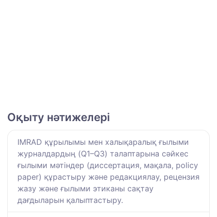
Оқыту нәтижелері
IMRAD құрылымы мен халықаралық ғылыми
журналдардың (Q1–Q3) талаптарына сәйкес
ғылыми мәтіндер (диссертация, мақала, policy
paper) құрастыру және редакциялау, рецензия
жазу және ғылыми этиканы сақтау
дағдыларын қалыптастыру.