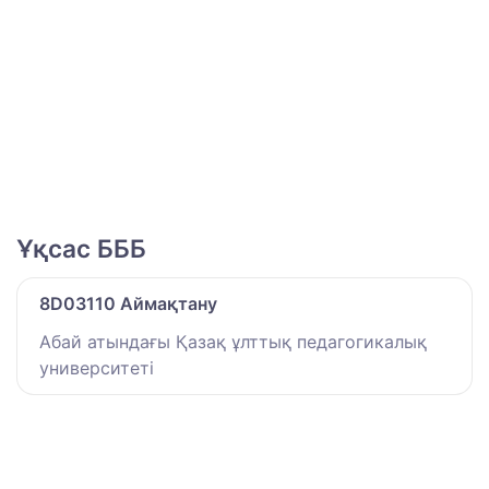
Ұқсас БББ
8D03110 Аймақтану
Абай атындағы Қазақ ұлттық педагогикалық
университеті