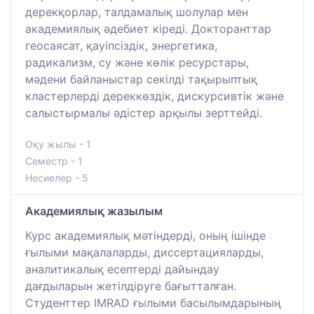
дерекқорлар, талдамалық шолулар мен
академиялық әдебиет кіреді. Докторанттар
геосаясат, қауіпсіздік, энергетика,
радикализм, су және көлік ресурстары,
мәдени байланыстар секілді тақырыптық
кластерлерді дереккөздік, дискурсивтік және
салыстырмалы әдістер арқылы зерттейді.
Оқу жылы - 1
Семестр - 1
Несиелер - 5
Академиялық жазылым
Курс академиялық мәтіндерді, оның ішінде
ғылыми мақалаларды, диссертацияларды,
аналитикалық есептерді дайындау
дағдыларын жетілдіруге бағытталған.
Студенттер IMRAD ғылыми басылымдарының