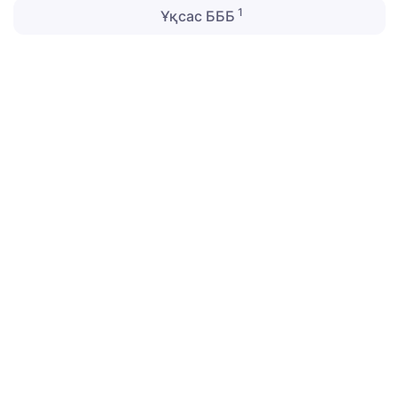
1
Ұқсас БББ