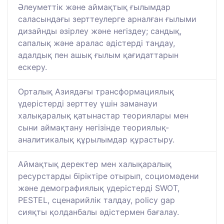
Әлеуметтік және аймақтық ғылымдар
саласындағы зерттеулерге арналған ғылыми
дизайнды әзірлеу және негіздеу; сандық,
сапалық және аралас әдістерді таңдау,
адалдық пен ашық ғылым қағидаттарын
ескеру.
Орталық Азиядағы трансформациялық
үдерістерді зерттеу үшін заманауи
халықаралық қатынастар теориялары мен
сыни аймақтану негізінде теориялық-
аналитикалық құрылымдар құрастыру.
Аймақтық деректер мен халықаралық
ресурстарды біріктіре отырып, социомәдени
және демографиялық үдерістерді SWOT,
PESTEL, сценарийлік талдау, policy gap
сияқты қолданбалы әдістермен бағалау.