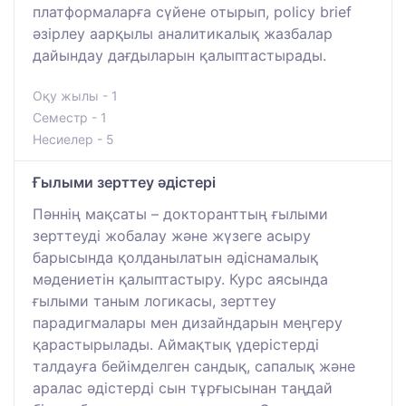
платформаларға сүйене отырып, policy brief
әзірлеу аарқылы аналитикалық жазбалар
дайындау дағдыларын қалыптастырады.
Оқу жылы - 1
Семестр - 1
Несиелер - 5
Ғылыми зерттеу әдістері
Пәннің мақсаты – докторанттың ғылыми
зерттеуді жобалау және жүзеге асыру
барысында қолданылатын әдіснамалық
мәдениетін қалыптастыру. Курс аясында
ғылыми таным логикасы, зерттеу
парадигмалары мен дизайндарын меңгеру
қарастырылады. Аймақтық үдерістерді
талдауға бейімделген сандық, сапалық және
аралас әдістерді сын тұрғысынан таңдай