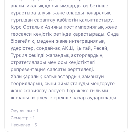
аналитикалық құрылымдарды өз бетінше
құрастыра алуын және оларды пәнаралық
тұрғыдан сараптау қабілетін қалыптастыру.
Курс Орталық Азияны постимпериялық және
геосаяси кеңістік ретінде қарастырады. Онда
бірегейлік, мәдени және интеграциялық
үдерістер, сондай-ақ АҚШ, Қытай, Ресей,
Түркия секілді жаһандық акторлардың
стратегиялары мен осы кеңістіктегі
репрезентация саясаты зерттеледі.
Халықаралық қатынастардың заманауи
теорияларын, сыни аймақтануды меңгеруге
және жариялау әлеуеті бар жеке ғылыми
жобаны әзірлеуге ерекше назар аударылады.
Оқу жылы - 1
Семестр - 1
Несиелер - 5