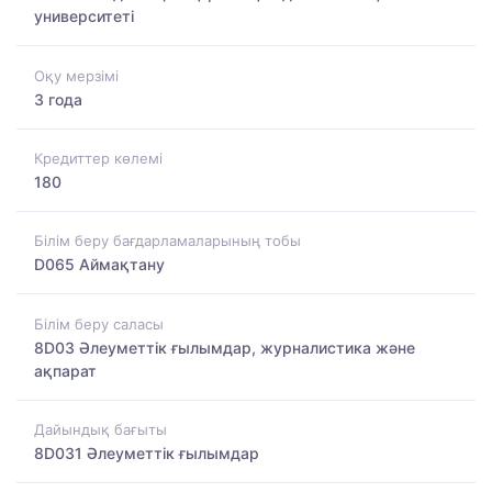
университеті
Оқу мерзімі
3 года
Кредиттер көлемі
180
Білім беру бағдарламаларының тобы
D065 Аймақтану
Білім беру саласы
8D03 Әлеуметтік ғылымдар, журналистика және
ақпарат
Дайындық бағыты
8D031 Әлеуметтік ғылымдар