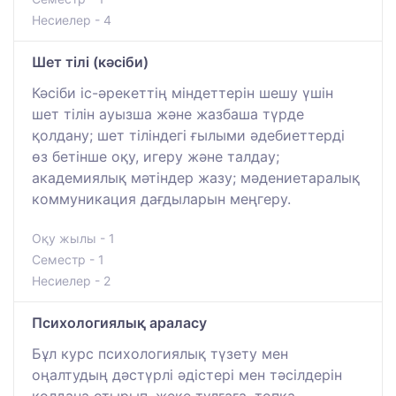
Несиелер - 4
Шет тілі (кәсіби)
Кәсіби іс-әрекеттің міндеттерін шешу үшін
шет тілін ауызша және жазбаша түрде
қолдану; шет тіліндегі ғылыми әдебиеттерді
өз бетінше оқу, игеру және талдау;
академиялық мәтіндер жазу; мәдениетаралық
коммуникация дағдыларын меңгеру.
Оқу жылы - 1
Семестр - 1
Несиелер - 2
Психологиялық араласу
Бұл курс психологиялық түзету мен
оңалтудың дәстүрлі әдістері мен тәсілдерін