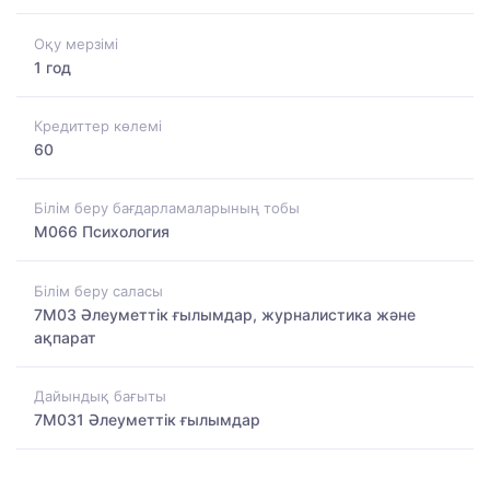
Оқу мерзімі
1 год
Кредиттер көлемі
60
Білім беру бағдарламаларының тобы
M066 Психология
Білім беру саласы
7M03 Әлеуметтік ғылымдар, журналистика және
ақпарат
Дайындық бағыты
7M031 Әлеуметтік ғылымдар