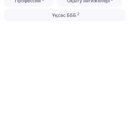
Профессии
Оқыту нәтижелері
2
Ұқсас БББ