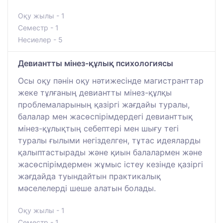
Оқу жылы - 1
Семестр - 1
Несиелер - 5
Девиантты мінез-құлық психологиясы
Осы оқу пәнін оқу нәтижесінде магистранттар
жеке тұлғаның девиантты мінез-құлқы
проблемаларының қазіргі жағдайы туралы,
балалар мен жасөспірімдердегі девианттық
мінез-құлықтың себептері мен шығу тегі
туралы ғылыми негізделген, тұтас идеяларды
қалыптастырады және қиын балалармен және
жасөспірімдермен жұмыс істеу кезінде қазіргі
жағдайда туындайтын практикалық
мәселелерді шеше алатын болады.
Оқу жылы - 1
Семестр - 1