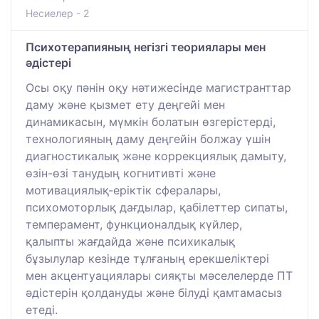
Несиелер - 2
Психотерапияның негізгі теориялары мен
әдістері
Осы оқу пәнін оқу нәтижесінде магистранттар
даму және қызмет ету деңгейі мен
динамикасын, мүмкін болатын өзгерістерді,
технологияның даму деңгейін болжау үшін
диагностикалық және коррекциялық дамыту,
өзін-өзі танудың когнитивті және
мотивациялық-еріктік сфералары,
психомоторлық дағдылар, қабілеттер сипаты,
темперамент, функционалдық күйлер,
қалыпты жағдайда және психикалық
бұзылулар кезінде тұлғаның ерекшеліктері
мен акцентуациялары сияқты мәселелерде ПT
әдістерін қолдануды және білуді қамтамасыз
етеді.