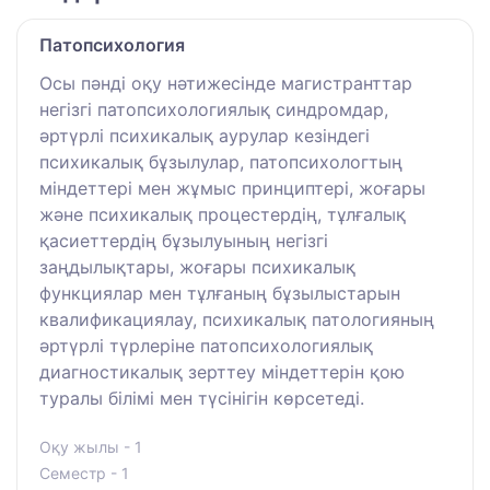
Патопсихология
Осы пәнді оқу нәтижесінде магистранттар
негізгі патопсихологиялық синдромдар,
әртүрлі психикалық аурулар кезіндегі
психикалық бұзылулар, патопсихологтың
міндеттері мен жұмыс принциптері, жоғары
және психикалық процестердің, тұлғалық
қасиеттердің бұзылуының негізгі
заңдылықтары, жоғары психикалық
функциялар мен тұлғаның бұзылыстарын
квалификациялау, психикалық патологияның
әртүрлі түрлеріне патопсихологиялық
диагностикалық зерттеу міндеттерін қою
туралы білімі мен түсінігін көрсетеді.
Оқу жылы - 1
Семестр - 1