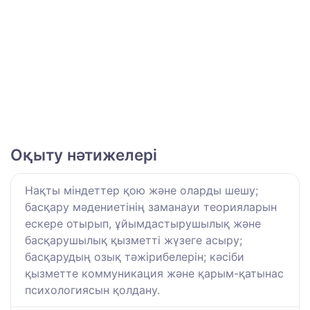
Оқыту нәтижелері
Нақты міндеттер қою және оларды шешу;
басқару мәдениетінің заманауи теорияларын
ескере отырып, ұйымдастырушылық және
басқарушылық қызметті жүзеге асыру;
басқарудың озық тәжірибелерін; кәсіби
қызметте коммуникация және қарым-қатынас
психологиясын қолдану.