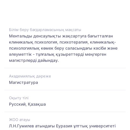
Білім беру бағдарламасының мақсаты
Ментальды денсаулықты жақсартуға бағытталған
клиникалық психология, психотерапия, клиникалық-
психологиялық көмек беру саласындағы кәсіби және
әлеуметтік - тұлғалық құзыреттерді меңгерген
магистрлерді дайындау.
Академиялық дәреже
Магистратура
Оқыту тілі
Русский, Қазақша
ЖОО атауы
Л.Н.Гумилев атындағы Еуразия ұлттық университеті