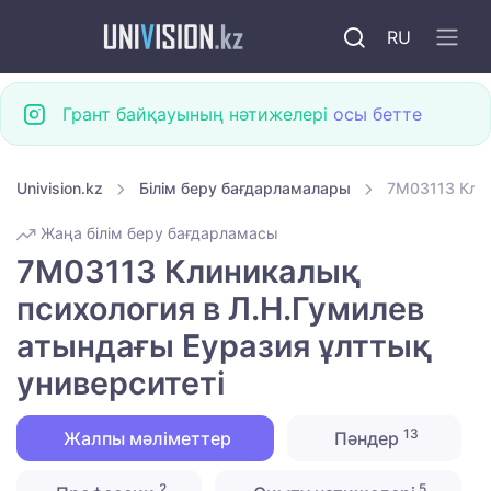
RU
Грант байқауының нәтижелері
осы бетте
Univision.kz
Білім беру бағдарламалары
7M03113 Клин
Жаңа білім беру бағдарламасы
7M03113 Клиникалық
психология в Л.Н.Гумилев
атындағы Еуразия ұлттық
университеті
13
Жалпы мәліметтер
Пәндер
2
5