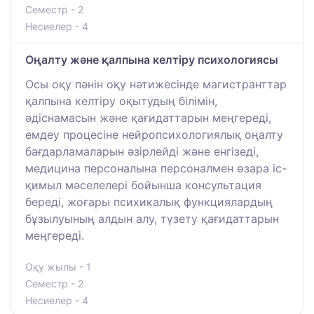
Семестр - 2
Несиелер - 4
Оңалту және қалпына келтіру психологиясы
Осы оқу пәнін оқу нәтижесінде магистранттар
қалпына келтіру оқытудың білімін,
әдіснамасын және қағидаттарын меңгереді,
емдеу процесіне нейропсихологиялық оңалту
бағдарламаларын әзірлейді және енгізеді,
медицина персоналына персоналмен өзара іс-
қимыл мәселелері бойынша консультация
береді, жоғары психикалық функциялардың
бұзылуының алдын алу, түзету қағидаттарын
меңгереді.
Оқу жылы - 1
Семестр - 2
Несиелер - 4