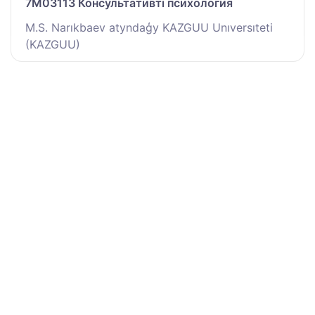
7M03113 Консультативті психология
M.S. Narıkbaev atyndaģy KAZGUU Unıversıteti
(KAZGUU)