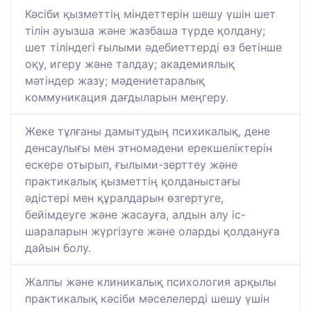
Кәсіби қызметтің міндеттерін шешу үшін шет
тілін ауызша және жазбаша түрде қолдану;
шет тіліндегі ғылыми әдебиеттерді өз бетінше
оқу, игеру және талдау; академиялық
мәтіндер жазу; мәдениетаралық
коммуникация дағдыларын меңгеру.
Жеке тұлғаны дамытудың психикалық, дене
денсаулығы мен этномәдени ерекшеліктерін
ескере отырып, ғылыми-зерттеу және
практикалық қызметтің қолданыстағы
әдістері мен құралдарын өзгертуге,
бейімдеуге және жасауға, алдын алу іс-
шараларын жүргізуге және оларды қолдануға
дайын болу.
Жалпы және клиникалық психология арқылы
практикалық кәсіби мәселелерді шешу үшін