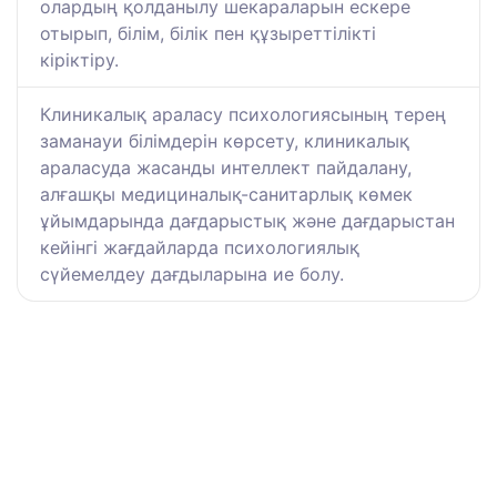
олардың қолданылу шекараларын ескере
отырып, білім, білік пен құзыреттілікті
кіріктіру.
Клиникалық араласу психологиясының терең
заманауи білімдерін көрсету, клиникалық
араласуда жасанды интеллект пайдалану,
алғашқы медициналық-санитарлық көмек
ұйымдарында дағдарыстық және дағдарыстан
кейінгі жағдайларда психологиялық
сүйемелдеу дағдыларына ие болу.