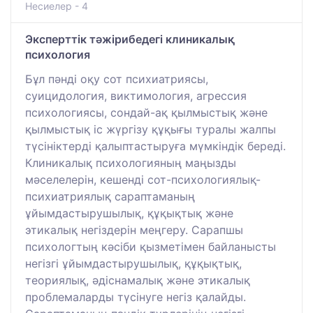
Несиелер - 4
Эксперттік тәжірибедегі клиникалық
психология
Бұл пәнді оқу сот психиатриясы,
суицидология, виктимология, агрессия
психологиясы, сондай-ақ қылмыстық және
қылмыстық іс жүргізу құқығы туралы жалпы
түсініктерді қалыптастыруға мүмкіндік береді.
Клиникалық психологияның маңызды
мәселелерін, кешенді сот-психологиялық-
психиатриялық сараптаманың
ұйымдастырушылық, құқықтық және
этикалық негіздерін меңгеру. Сарапшы
психологтың кәсіби қызметімен байланысты
негізгі ұйымдастырушылық, құқықтық,
теориялық, әдіснамалық және этикалық
проблемаларды түсінуге негіз қалайды.