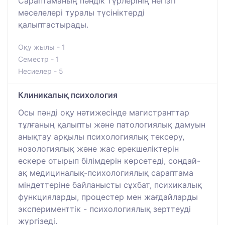
Сараптаманың пәндік түрлерінің негізгі
мәселелері туралы түсініктерді
қалыптастырады.
Оқу жылы - 1
Семестр - 1
Несиелер - 5
Клиникалық психология
Осы пәнді оқу нәтижесінде магистранттар
тұлғаның қалыпты және патологиялық дамуын
анықтау арқылы психологиялық тексеру,
нозологиялық және жас ерекшеліктерін
ескере отырып білімдерін көрсетеді, сондай-
ақ медициналық-психологиялық сараптама
міндеттеріне байланысты сұхбат, психикалық
функцияларды, процестер мен жағдайларды
эксперименттік - психологиялық зерттеуді
жүргізеді.