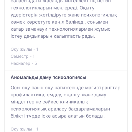
саласындағы жасанды интеллекттің негізгі
технологияларын меңгереді. Оқыту
үдерістерін жетілдіруге және психологиялық
көмек көрсетуге көңіл бөлінеді, сонымен
қатар заманауи технологиялармен жұмыс
істеу дағдыларын қалыптастырады.
Оқу жылы - 1
Семестр - 1
Несиелер - 5
Аномальды даму психологиясы
Осы оқу пәнін оқу нәтижесінде магистранттар
профилактика, емдеу, оңалту және даму
міндеттеріне сәйкес клиникалық-
психологиялық араласу бағдарламаларын
білікті түрде іске асыра алатын болады.
Оқу жылы - 1