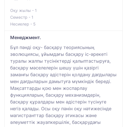
Оқу жылы - 1
Семестр - 1
Несиелер - 5
Менеджмент.
Бұл пәнді оқу- басқару теориясының
эволюциясы, ұйымдағы басқару іс-әрекеті
туралы жалпы түсініктерді қалыптастыруға,
басқару мәселелерін шешу үшін қазіргі
заманғы басқару әдістерін қолдану дағдылары
мен дағдыларын дамытуға мүмкіндік береді.
Мақсаттарды қою мен жоспарлау
функцияларын, басқару механизмдерін,
басқару құралдары мен әдістерін түсінуге
негіз қалады. Осы оқу пәнін оқу нәтижесінде
магистранттар басқару этикасы және
әлеуметтік жауапкершілік, басқарудағы