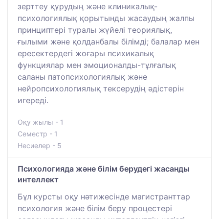
зерттеу құрудың және клиникалық-
психологиялық қорытынды жасаудың жалпы
принциптері туралы жүйелі теориялық,
ғылыми және қолданбалы білімді; балалар мен
ересектердегі жоғары психикалық
функциялар мен эмоционалды-тұлғалық
саланы патопсихологиялық және
нейропсихологиялық тексерудің әдістерін
игереді.
Оқу жылы - 1
Семестр - 1
Несиелер - 5
Психологияда және білім берудегі жасанды
интеллект
Бұл курсты оқу нәтижесінде магистранттар
психология және білім беру процестері