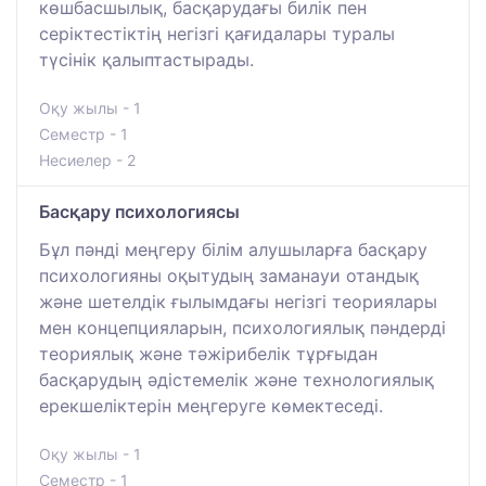
көшбасшылық, басқарудағы билік пен
серіктестіктің негізгі қағидалары туралы
түсінік қалыптастырады.
Оқу жылы - 1
Семестр - 1
Несиелер - 2
Басқару психологиясы
Бұл пәнді меңгеру білім алушыларға басқару
психологияны оқытудың заманауи отандық
және шетелдік ғылымдағы негізгі теориялары
мен концепцияларын, психологиялық пәндерді
теориялық және тәжірибелік тұрғыдан
басқарудың әдістемелік және технологиялық
ерекшеліктерін меңгеруге көмектеседі.
Оқу жылы - 1
Семестр - 1