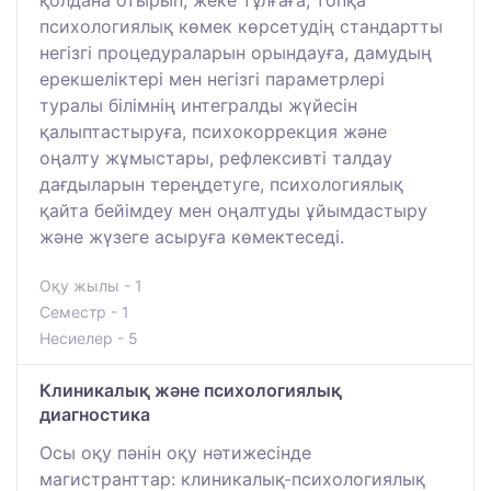
қолдана отырып, жеке тұлғаға, топқа
психологиялық көмек көрсетудің стандартты
негізгі процедураларын орындауға, дамудың
ерекшеліктері мен негізгі параметрлері
туралы білімнің интегралды жүйесін
қалыптастыруға, психокоррекция және
оңалту жұмыстары, рефлексивті талдау
дағдыларын тереңдетуге, психологиялық
қайта бейімдеу мен оңалтуды ұйымдастыру
және жүзеге асыруға көмектеседі.
Оқу жылы - 1
Семестр - 1
Несиелер - 5
Клиникалық және психологиялық
диагностика
Осы оқу пәнін оқу нәтижесінде
магистранттар: клиникалық-психологиялық