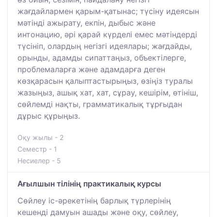
жағдайлармен қарым-қатынас; түсіну идеясын
мәтінді ажырату, екпін, дыбыс және
интонацию, әрі қарай күрделі емес мәтіндерді
түсініп, олардың негізгі идеялары; жағдайды,
орынды, адамды сипаттаңыз, объектілерге,
проблемаларға және адамдарға деген
көзқарасын қалыптастырыңыз, өзіңіз туралы
жазыңыз, ашық хат, хат, сұрау, кешірім, өтініш,
сөйлемді нақты, грамматикалық тұрғыдан
дұрыс құрыңыз.
Оқу жылы - 2
Семестр - 1
Несиелер - 5
Ағылшын тілінің практикалық курсы
Сөйлеу іс-әрекетінің барлық түрлерінің
кешенді дамуын ашады және оқу, сөйлеу,