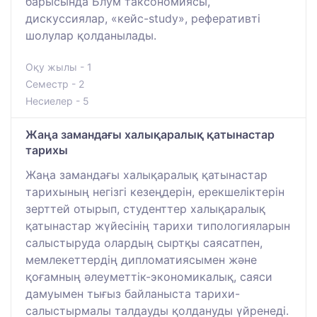
барысында Блум таксономиясы,
дискуссиялар, «кейс-study», реферативті
шолулар қолданылады.
Оқу жылы - 1
Семестр - 2
Несиелер - 5
Жаңа замандағы халықаралық қатынастар
тарихы
Жаңа замандағы халықаралық қатынастар
тарихының негізгі кезеңдерін, ерекшеліктерін
зерттей отырып, студенттер халықаралық
қатынастар жүйесінің тарихи типологияларын
салыстыруда олардың сыртқы саясатпен,
мемлекеттердің дипломатиясымен және
қоғамның әлеуметтік-экономикалық, саяси
дамуымен тығыз байланыста тарихи-
салыстырмалы талдауды қолдануды үйренеді.