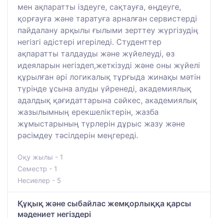
мен ақпаратты іздеуге, сақтауға, өңдеуге,
қорғауға және таратуға арналған сервистерді
пайдалану арқылы ғылыми зерттеу жүргізудің
негізгі әдістері игеріледі. Студенттер
ақпаратты талдауды және жүйелеуді, өз
идеяларын негіздеп,жеткізуді және оны жүйелі
құрылған әрі логикалық тұрғыда жинақы мәтін
түрінде ұсына алуды үйренеді, академиялық
адалдық қағидаттарына сәйкес, академиялық
жазылымның ерекшеліктерін, жазба
жұмыстарының түрлерін дұрыс жазу және
рәсімдеу тәсілдерін меңгереді.
Оқу жылы - 1
Семестр - 1
Несиелер - 5
Құқық және сыбайлас жемқорлыққа қарсы
мәдениет негіздері