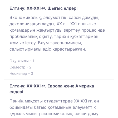
Елтану: ХХ-ХХІ ғғ. Шығыс елдері
Экономикалық, әлеуметтік, саяси дамуды,
деколонизациялауды, XX ғ. - XXI ғ. шығыс
қоғамдарын жаңғыртуды зерттеу процесінде
проблемалық оқыту, тарихи құжаттармен
жұмыс істеу, Блум таксономиясы,
салыстырмалы әдіс қарастырылған.
Оқу жылы - 1
Семестр - 2
Несиелер - 3
Елтану: ХХ-ХХІ ғғ. Европа және Америка
елдері
Пәннің мақсаты студенттерде ХХ-ХХІ ғғ. өн
бойындағы батыс қоғамының әлеуметтік
құрылымының экономикалық, саяси даму