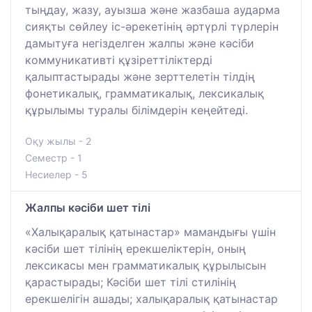
тыңдау, жазу, ауызша және жазбаша аударма
сияқты сөйлеу іс-әрекетінің әртүрлі түрлерін
дамытуға негізделген жалпы және кәсіби
коммуникативті құзіреттіліктерді
қалыптастырады және зерттелетін тілдің
фонетикалық, грамматикалық, лексикалық
құрылымы туралы білімдерін кеңейтеді.
Оқу жылы - 2
Семестр - 1
Несиелер - 5
Жалпы кәсіби шет тілі
«Халықаралық қатынастар» мамандығы үшін
кәсіби шет тілінің ерекшеліктерін, оның
лексикасы мен грамматикалық құрылысын
қарастырады; Кәсіби шет тілі стилінің
ерекшелігін ашады; халықаралық қатынастар