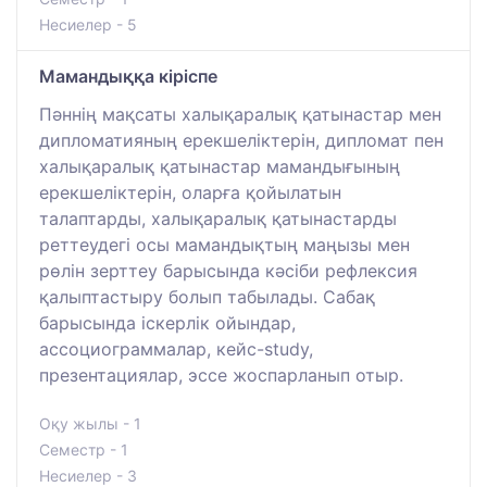
Несиелер - 5
Мамандыққа кіріспе
Пәннің мақсаты халықаралық қатынастар мен
дипломатияның ерекшеліктерін, дипломат пен
халықаралық қатынастар мамандығының
ерекшеліктерін, оларға қойылатын
талаптарды, халықаралық қатынастарды
реттеудегі осы мамандықтың маңызы мен
рөлін зерттеу барысында кәсіби рефлексия
қалыптастыру болып табылады. Сабақ
барысында іскерлік ойындар,
ассоциограммалар, кейс-study,
презентациялар, эссе жоспарланып отыр.
Оқу жылы - 1
Семестр - 1
Несиелер - 3