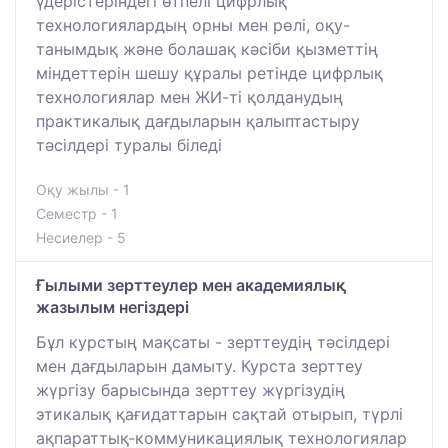
үдерістеріндегі өтпелі цифрлық
технологиялардың орны мен рөлі, оқу-
танымдық және болашақ кәсіби қызметтің
міндеттерін шешу құралы ретінде цифрлық
технологиялар мен ЖИ-ті қолданудың
практикалық дағдыларын қалыптастыру
тәсілдері туралы біледі
Оқу жылы - 1
Семестр - 1
Несиелер - 5
Ғылыми зерттеулер мен академиялық
жазылым негіздері
Бұл курстың мақсаты - зерттеудің тәсілдері
мен дағдыларын дамыту. Курста зерттеу
жүргізу барысында зерттеу жүргізудің
этикалық қағидаттарын сақтай отырып, түрлі
ақпараттық-коммуникациялық технологиялар