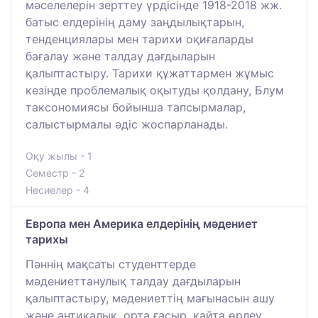
мәселелерін зерттеу үрдісінде 1918-2018 жж.
батыс елдерінің даму заңдылықтарын,
тенденциялары мен тарихи оқиғаларды
бағалау және талдау дағдыларын
қалыптастыру. Тарихи құжаттармен жұмыс
кезінде проблемалық оқытуды қолдану, Блум
таксономиясы бойынша тапсырмалар,
салыстырмалы әдіс жоспарланады.
Оқу жылы - 1
Семестр - 2
Несиелер - 4
Европа мен Америка елдерінің мәдениет
тарихы
Пәннің мақсаты студенттерде
мәдениеттанулық талдау дағдыларын
қалыптастыру, мәдениеттің мағынасын ашу
және антикалық, орта ғасыр, қайта өрлеу,