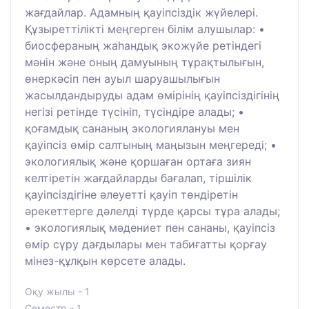
жағдайлар. Адамның қауіпсіздік жүйелері.
Құзыреттілікті меңгерген білім алушылар: •
биосфераның жаһандық экожүйе ретіндегі
мәнін және оның дамуының тұрақтылығын,
өнеркәсіп пен ауыл шаруашылығын
жасылдандыруды адам өмірінің қауіпсіздігінің
негізі ретінде түсініп, түсіндіре алады; •
қоғамдық сананың экологиялануы мен
қауіпсіз өмір салтының маңызын меңгереді; •
экологиялық және қоршаған ортаға зиян
келтіретін жағдайларды бағалап, тіршілік
қауіпсіздігіне әлеуетті қауіп төндіретін
әрекеттерге дәлелді түрде қарсы тұра алады;
• экологиялық мәдениет пен сананы, қауіпсіз
өмір сүру дағдылары мен табиғатты қорғау
мінез-құлқын көрсете алады.
Оқу жылы - 1
Семестр - 1