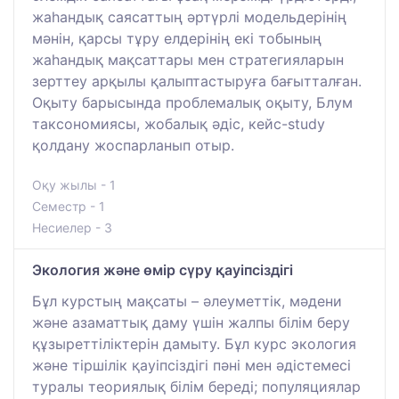
жаһандық саясаттың әртүрлі модельдерінің
мәнін, қарсы тұру елдерінің екі тобының
жаһандық мақсаттары мен стратегияларын
зерттеу арқылы қалыптастыруға бағытталған.
Оқыту барысында проблемалық оқыту, Блум
таксономиясы, жобалық әдіс, кейс-study
қолдану жоспарланып отыр.
Оқу жылы - 1
Семестр - 1
Несиелер - 3
Экология және өмір сүру қауіпсіздігі
Бұл курстың мақсаты – әлеуметтік, мәдени
және азаматтық даму үшін жалпы білім беру
құзыреттіліктерін дамыту. Бұл курс экология
және тіршілік қауіпсіздігі пәні мен әдістемесі
туралы теориялық білім береді; популяциялар