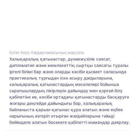
Білім беру бағдарламасының мақсаты
Халықаралық қатынастар, дүниежүзілік саясат,
дипломатия және мемлекеттің сыртқы саясаты туралы
іргелі білімі бар және оларды кәсіби қызмет саласында
практикалық тұрғыдан іске асыру дағдыларына,
халықаралық қатынастардың мәселелері бойынша
сарапшылардың пікірлерін дайындау мен қорғай білу
қабілетіне ие, кәсіби ортадағы қатынастарды басқаруға
жоғары деңгейде дайындығы бар, халықаралық
байланыста қарым-қатынас құра алатын және еңбек
нарығының өзгеріп отырған жағдайларына тиімді
бейімделе алатын бәсекеге қабілетті мамандар даярлау.