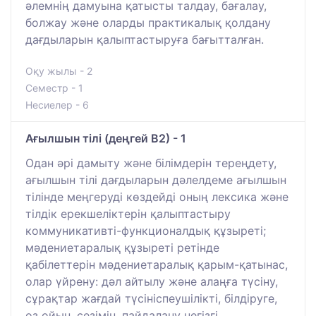
әлемнің дамуына қатысты талдау, бағалау,
болжау және оларды практикалық қолдану
дағдыларын қалыптастыруға бағытталған.
Оқу жылы - 2
Семестр - 1
Несиелер - 6
Ағылшын тілі (деңгей В2) - 1
Одан әрі дамыту және білімдерін тереңдету,
ағылшын тілі дағдыларын дәлелдеме ағылшын
тілінде меңгеруді көздейді оның лексика және
тілдік ерекшеліктерін қалыптастыру
коммуникативті-функционалдық құзыреті;
мәдениетаралық құзыреті ретінде
қабілеттерін мәдениетаралық қарым-қатынас,
олар үйрену: дәл айтылу және алаңға түсіну,
сұрақтар жағдай түсініспеушілікті, білдіруге,
өз ойын, сезімін, пайдалану негізгі