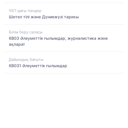
ҰБТ-дағы пәндер
Шетел тілі және Дүниежүзі тарихы
Білім беру саласы
6B03 Әлеуметтік ғылымдар, журналистика және
ақпарат
Дайындық бағыты
6B031 Әлеуметтік ғылымдар