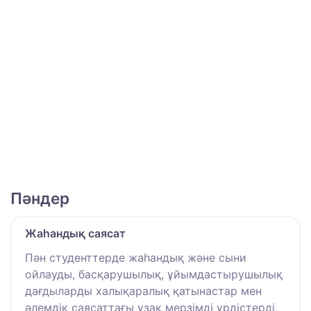
Пәндер
Жаһандық саясат
Пән студенттерде жаһандық және сыни
ойлауды, басқарушылық, ұйымдастырушылық
дағдыларды халықаралық қатынастар мен
әлемдік саясаттағы ұзақ мерзімді үрдістерді,