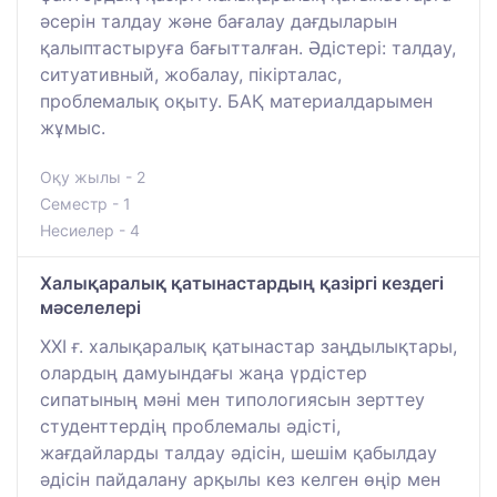
әсерін талдау және бағалау дағдыларын
қалыптастыруға бағытталған. Әдістері: талдау,
ситуативный, жобалау, пікірталас,
проблемалық оқыту. БАҚ материалдарымен
жұмыс.
Оқу жылы - 2
Семестр - 1
Несиелер - 4
Халықаралық қатынастардың қазіргі кездегі
мәселелері
XXI ғ. халықаралық қатынастар заңдылықтары,
олардың дамуындағы жаңа үрдістер
сипатының мәні мен типологиясын зерттеу
студенттердің проблемалы әдісті,
жағдайларды талдау әдісін, шешім қабылдау
әдісін пайдалану арқылы кез келген өңір мен