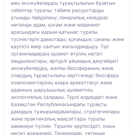
мен экожүйелердің тұрақтылығын бұзатын
себептер туралы; табиғи ресурстарды
ұтымды пайдалану; пәнаралық көзқарас
негізінде адам, қоғам және мәдениет
арасындағы қарым-қатынас туралы
түсініктерін дамытады; қоғамдық сананы және
қауіпсіз өмір салтын жасылдандыру. Тірі
организмдердің қызмет етуінің негізгі
заңдылықтары, әртүрлі ұйымдық деңгейдегі
экожүйелердің, жалпы биосфераның және
олардың тұрақтылығы зерттеледі; биосфера
компоненттерінің өзара әрекеттесуі және
адамның шаруашылық қызметінің
экологиялық салдары. Түрлі елдердегі және
Қазақстан Республикасындағы тұрақты
дамудың тұжырымдамалары, стратегиялары
және практикалық мақсаттары туралы
заманауи түсінік. Тіршілік қауіпсіздігі, оның
негізгі ережелері. Тәуекелдер, төтенше