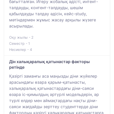
бағытталған. Игеру жобалық әдісті, интент-
талдауды, контент-талдауды, шешім
қабылдауды талдау әдісін, кейс-study,
мәтіндермен жұмыс жасау арқылы жүзеге
асырылады.
Оқу жылы - 2
Семестр - 1
Несиелер - 4
Дін халықаралық қатынастар факторы
ретінде
Қазіргі заманғы аса маңызды діни жүйелер
арасындағы өзара қарым-қатынасты,
халықаралық қатынастардағы діни-саяси
өзара іс-қимылдың әртүрлі модельдерін, әр
түрлі елдер мен аймақтардағы нақты діни-
саяси жағдайды зерттеу студенттерде діни
фактордың қазіргі халықаралық қатынастарға