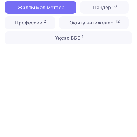
58
Жалпы мәліметтер
Пәндер
2
12
Профессии
Оқыту нәтижелері
1
Ұқсас БББ