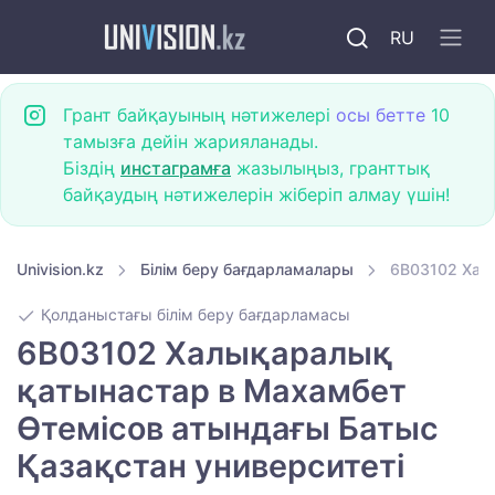
RU
Грант байқауының нәтижелері
осы бетте
10
тамызға дейін жарияланады.
Біздің
инстаграмға
жазылыңыз, гранттық
байқаудың нәтижелерін жіберіп алмау үшін!
Univision.kz
Білім беру бағдарламалары
6B03102 Хал
Қолданыстағы білім беру бағдарламасы
6B03102 Халықаралық
қатынастар в Махамбет
Өтемісов атындағы Батыс
Қазақстан университеті