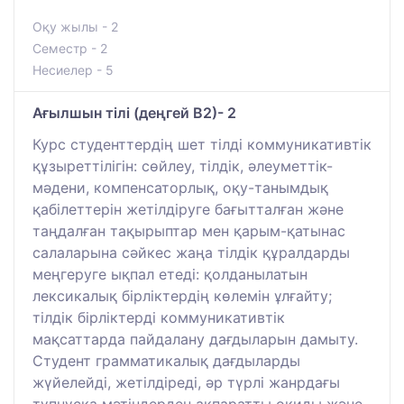
Оқу жылы - 2
Семестр - 2
Несиелер - 5
Ағылшын тілі (деңгей В2)- 2
Курс студенттердің шет тілді коммуникативтік
құзыреттілігін: сөйлеу, тілдік, әлеуметтік-
мәдени, компенсаторлық, оқу-танымдық
қабілеттерін жетілдіруге бағытталған және
таңдалған тақырыптар мен қарым-қатынас
салаларына сәйкес жаңа тілдік құралдарды
меңгеруге ықпал етеді: қолданылатын
лексикалық бірліктердің көлемін ұлғайту;
тілдік бірліктерді коммуникативтік
мақсаттарда пайдалану дағдыларын дамыту.
Студент грамматикалық дағдыларды
жүйелейді, жетілдіреді, әр түрлі жанрдағы
түпнұсқа мәтіндерден ақпаратты оқиды және