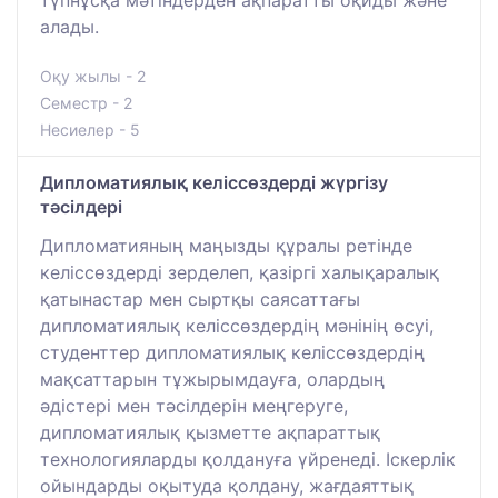
алады.
Оқу жылы - 2
Семестр - 2
Несиелер - 5
Дипломатиялық келіссөздерді жүргізу
тәсілдері
Дипломатияның маңызды құралы ретінде
келіссөздерді зерделеп, қазіргі халықаралық
қатынастар мен сыртқы саясаттағы
дипломатиялық келіссөздердің мәнінің өсуі,
студенттер дипломатиялық келіссөздердің
мақсаттарын тұжырымдауға, олардың
әдістері мен тәсілдерін меңгеруге,
дипломатиялық қызметте ақпараттық
технологияларды қолдануға үйренеді. Іскерлік
ойындарды оқытуда қолдану, жағдаяттық