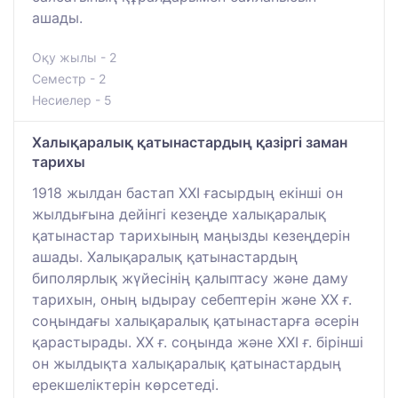
ашады.
Оқу жылы - 2
Семестр - 2
Несиелер - 5
Халықаралық қатынастардың қазіргі заман
тарихы
1918 жылдан бастап ХХІ ғасырдың екінші он
жылдығына дейінгі кезеңде халықаралық
қатынастар тарихының маңызды кезеңдерін
ашады. Халықаралық қатынастардың
биполярлық жүйесінің қалыптасу және даму
тарихын, оның ыдырау себептерін және ХХ ғ.
соңындағы халықаралық қатынастарға әсерін
қарастырады. ХХ ғ. соңында және ХХІ ғ. бірінші
он жылдықта халықаралық қатынастардың
ерекшеліктерін көрсетеді.