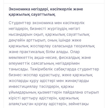
Экономика негіздері, кәсіпкерлік және
қаржылық сауаттылық
Студенттер экономика мен кәсіпкерлік
негіздерін, бизнесті жүргізудің негізгі
нысандарын оқып, қаржылық сауаттылық
деңгейін арттырып, оның ішінде жеке
қаржылық жоспарлау саласында теориялық
және практикалық білім алады. Олар
мемлекеттің ақша-несие, фискалдық және
әлеуметтік саясатының негіздерімен
танысады. Тәжірибелік сабақтарда студенттер
бизнес-жоспар құрастыру, жеке қаржылық
жоспарды құру әдістері мен жинақтарды
инвестициялау тәсілдерін, қаржы
ұйымдарының қызметтерін пайдалана отырып
кірісті арттыру әдістерін, қаржылық
алаяқтықтан қорғау әдістерін, зейнетақы