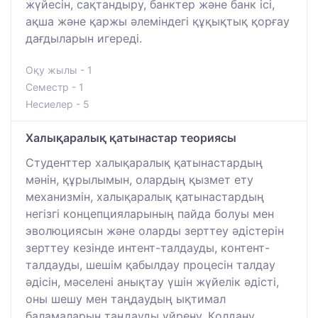
жүйесін, сақтандыру, банктер және банк ісі,
ақша және қаржы әлеміндегі құқықтық қорғау
дағдыларын игереді.
Оқу жылы - 1
Семестр - 1
Несиелер - 5
Халықаралық қатынастар теориясы
Студенттер халықаралық қатынастардың
мәнін, құрылымын, олардың қызмет ету
механизмін, халықаралық қатынастардың
негізгі концепцияларының пайда болуы мен
эволюциясын және оларды зерттеу әдістерін
зерттеу кезінде интент-талдауды, контент-
талдауды, шешім қабылдау процесін талдау
әдісін, мәселені анықтау үшін жүйелік әдісті,
оны шешу мен таңдаудың ықтимал
баламаларын таңдауды үйрену. Қолдану