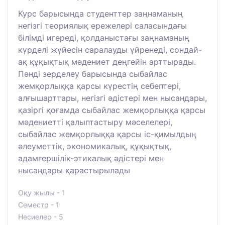
Курс барысында студенттер заңнаманың
негізгі теориялық ережелері саласындағы
білімді игереді, қолданыстағы заңнаманың
күрделі жүйесін саралауды үйренеді, сондай-
ақ құқықтық мәдениет деңгейін арттырады.
Пәнді зерделеу барысында сыбайлас
жемқорлыққа қарсы күрестің себептері,
алғышарттары, негізгі әдістері мен нысандары,
қазіргі қоғамда сыбайлас жемқорлыққа қарсы
мәдениетті қалыптастыру мәселелері,
сыбайлас жемқорлыққа қарсы іс-қимылдың
әлеуметтік, экономикалық, құқықтық,
адамгершілік-этикалық әдістері мен
нысандары қарастырылады
Оқу жылы - 1
Семестр - 1
Несиелер - 5