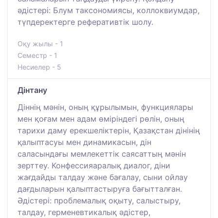
әдістері: Блум таксономиясы, коллоквиумдар,
түпдеректерге реферативтік шолу.
Оқу жылы - 1
Семестр - 1
Несиелер - 5
Дінтану
Діннің мәнін, оның құрылымын, функциялары
мен қоғам мен адам өміріндегі рөлін, оның
тарихи даму ерекшеліктерін, Қазақстан дінінің
қалыптасуы мен динамикасын, дін
саласындағы мемлекеттік саясаттың мәнін
зерттеу. Конфессияаралық диалог, діни
жағдайды талдау және бағалау, сыни ойлау
дағдыларын қалыптастыруға бағытталған.
Әдістері: проблемалық оқыту, салыстыру,
талдау, герменевтикалық әдістер,