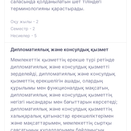
саласында қолданылатын шет тіліндегі
терминологияны қарастырады.
Оқу жылы - 2
Семестр - 2
Несиелер - 5
Дипломатиялық және консулдық қызмет
Мемлекеттік қызметтің ерекше түрі ретінде
дипломатиялық және консулдық қызметті
зерделейді, дипломатиялық және консулдық
қызметтің ерекшелігін ашады, олардың
құрылымы мен функционалдық мақсатын,
дипломатиялық және консулдық қызметтің
негізгі нысандары мен бағыттарын көрсетеді;
дипломатиялық және консулдық қызметтің
халықаралық қатынастар ерекшеліктерімен
және мақсаттарымен, мемлекеттің сыртқы
саясатының құралдарымен байланысын