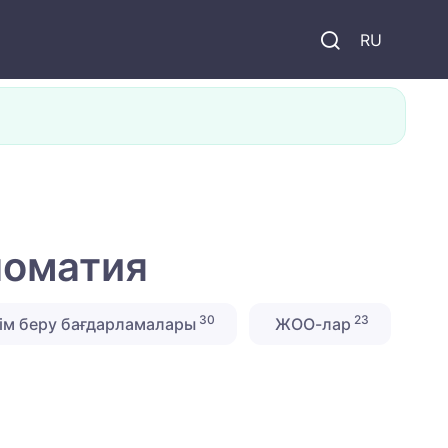
и
RU
ломатия
30
23
ім беру бағдарламалары
ЖОО-лар