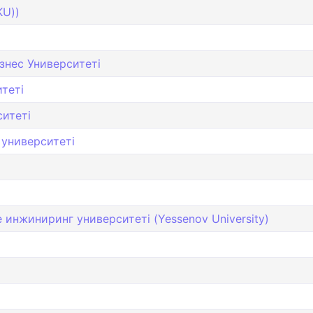
KU))
знес Университеті
теті
ситеті
университеті
инжиниринг университеті (Yessenov University)