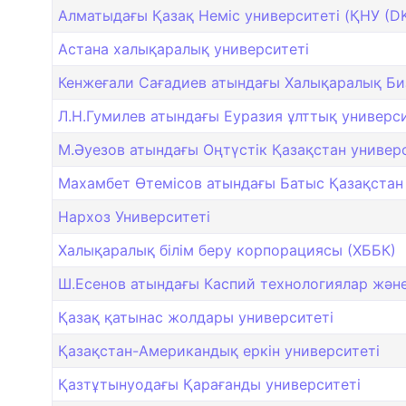
Алматыдағы Қазақ Немiс университетi (ҚНУ (D
Астана халықаралық университеті
Кенжеғали Сағадиев атындағы Халықаралық Би
Л.Н.Гумилев атындағы Еуразия ұлттық универси
М.Әуезов атындағы Оңтүстік Қазақстан универ
Махамбет Өтемісов атындағы Батыс Қазақстан 
Нархоз Университеті
Халықаралық білім беру корпорациясы (ХББК)
Ш.Есенов атындағы Каспий технологиялар және 
Қазақ қатынас жолдары университеті
Қазақстан-Американдық еркін университеті
Қазтұтынуодағы Қарағанды университеті