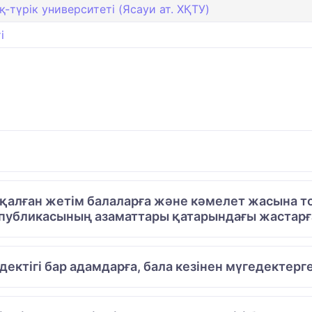
түрiк университетi (Ясауи ат. ХҚТУ)
і
алған жетім балаларға және кәмелет жасына то
публикасының азаматтары қатарындағы жастарға
едектігі бар адамдарға, бала кезінен мүгедектерг