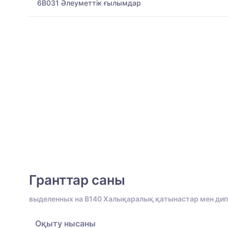
6B031 Әлеуметтік ғылымдар
Гранттар саны
выделенных на B140 Халықаралық қатынастар мен ди
Оқыту нысаны