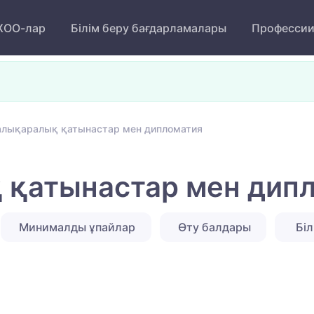
ОО-лар
Білім беру бағдарламалары
Професси
алықаралық қатынастар мен дипломатия
 қатынастар мен дип
Минималды ұпайлар
Өту балдары
Біл