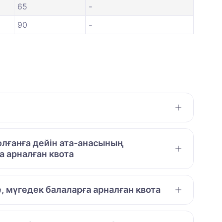
65
-
90
-
лғанға дейін ата-анасының
 арналған квота
е, мүгедек балаларға арналған квота