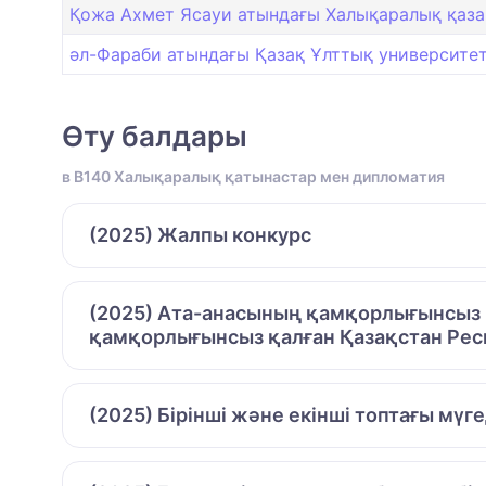
Қожа Ахмет Ясауи атындағы Халықаралық қазақ-
әл-Фараби атындағы Қазақ Ұлттық университет
Өту балдары
в B140 Халықаралық қатынастар мен дипломатия
(2025) Жалпы конкурс
(2025) Ата-анасының қамқорлығынсыз қ
қамқорлығынсыз қалған Қазақстан Рес
(2025) Бірінші және екінші топтағы мүг