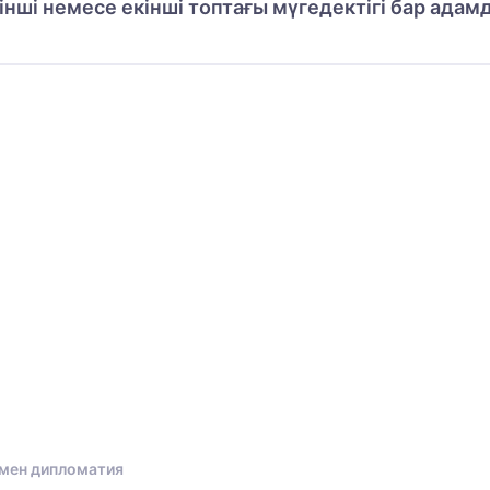
рінші немесе екінші топтағы мүгедектігі бар ад
 мен дипломатия