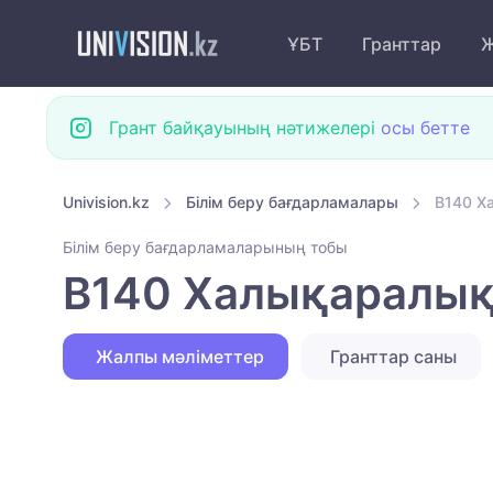
ҰБТ
Гранттар
Ж
Грант байқауының нәтижелері
осы бетте
Univision.kz
Білім беру бағдарламалары
B140 Х
Білім беру бағдарламаларының тобы
B140 Халықаралық
Жалпы мәліметтер
Гранттар саны