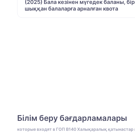
(2025) Бала кезінен мүгедек баланы, бі
шыққан балаларға арналған квота
Білім беру бағдарламалары
которые входят в ГОП B140 Халықаралық қатынастар