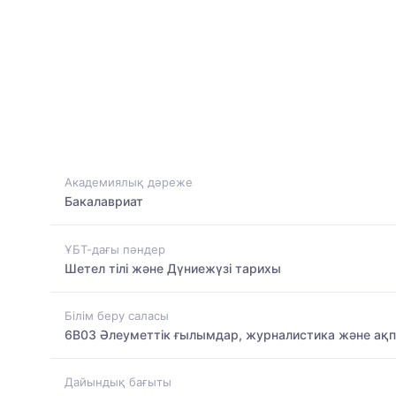
Академиялық дәреже
Бакалавриат
ҰБТ-дағы пәндер
Шетел тілі және Дүниежүзі тарихы
Білім беру саласы
6B03 Әлеуметтік ғылымдар, журналистика және ақ
Дайындық бағыты