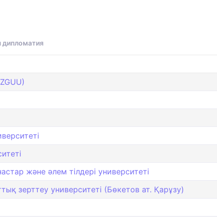
н дипломатия
KAZGUU)
иверситеті
итеті
астар және әлем тілдері университеті
тық зерттеу университеті (Бөкетов ат. Қарұзу)