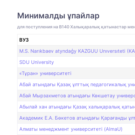
Минималды ұпайлар
для поступления на B140 Халықаралық қатынастар ме
ВУЗ
M.S. Narıkbaev atyndaģy KAZGUU Unıversıteti (
SDU University
«Тұран» университеті
Абай атындағы Қазақ ұлттық педагогикалық ун
Абай Мырзахметов атындағы Көкшетау универс
Абылай хан атындағы Қазақ халықаралық қатын
Академик Е.А. Бөкетов атындағы Қарағанды ұлт
Алматы менеджмент университеті (AlmaU)