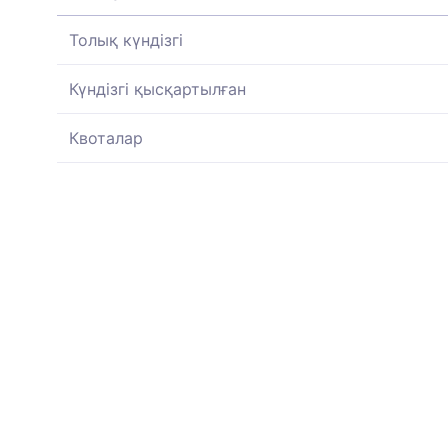
Толық күндізгі
Күндізгі қысқартылған
Квоталар