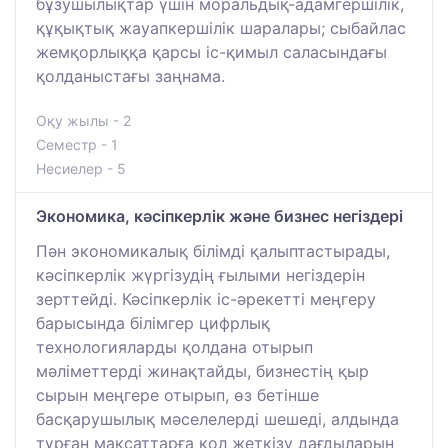
бұзушылықтар үшін моральдық-адамгершілік,
құқықтық жауапкершілік шаралары; сыбайлас
жемқорлыққа қарсы іс-қимыл саласындағы
қолданыстағы заңнама.
Оқу жылы - 2
Семестр - 1
Несиелер - 5
Экономика, кәсіпкерлік және бизнес негіздері
Пән экономикалық білімді қалыптастырады,
кәсіпкерлік жүргізудің ғылыми негіздерін
зерттейді. Кәсіпкерлік іс-әрекетті меңгеру
барысында білімгер цифрлық
технологияларды қолдана отырып
мәліметтерді жинақтайды, бизнестің қыр
сырын меңгере отырып, өз бетінше
басқарушылық мәселелерді шешеді, алдында
тұрған мақсаттарға қол жеткізу дағдыларын