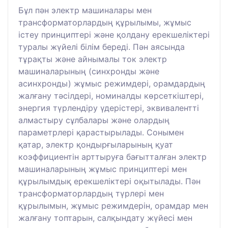
Бұл пән электр машиналары мен
трансформаторлардың құрылымы, жұмыс
істеу принциптері және қолдану ерекшеліктері
туралы жүйелі білім береді. Пән аясында
тұрақты және айнымалы ток электр
машиналарының (синхронды және
асинхронды) жұмыс режимдері, орамдардың
жалғану тәсілдері, номиналды көрсеткіштері,
энергия түрлендіру үдерістері, эквивалентті
алмастыру сұлбалары және олардың
параметрлері қарастырылады. Сонымен
қатар, электр қондырғыларының қуат
коэффициентін арттыруға бағытталған электр
машиналарының жұмыс принциптері мен
құрылымдық ерекшеліктері оқытылады. Пән
трансформаторлардың түрлері мен
құрылымын, жұмыс режимдерін, орамдар мен
жалғану топтарын, салқындату жүйесі мен