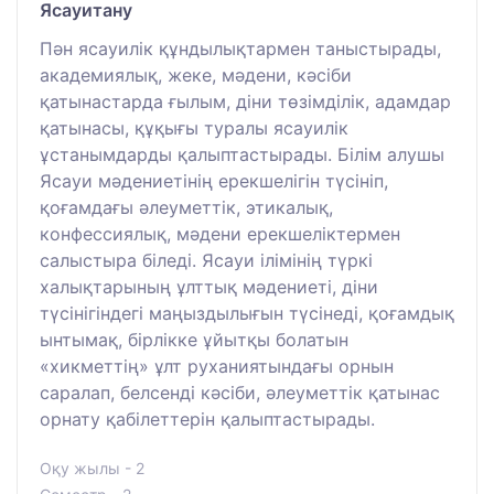
Ясауитану
Пән ясауилік құндылықтармен таныстырады,
академиялық, жеке, мәдени, кәсіби
қатынастарда ғылым, діни төзімділік, адамдар
қатынасы, құқығы туралы ясауилік
ұстанымдарды қалыптастырады. Білім алушы
Ясауи мәдениетінің ерекшелігін түсініп,
қоғамдағы әлеуметтік, этикалық,
конфессиялық, мәдени ерекшеліктермен
салыстыра біледі. Ясауи ілімінің түркі
халықтарының ұлттық мәдениеті, діни
түсінігіндегі маңыздылығын түсінеді, қоғамдық
ынтымақ, бірлікке ұйытқы болатын
«хикметтің» ұлт руханиятындағы орнын
саралап, белсенді кәсіби, әлеуметтік қатынас
орнату қабілеттерін қалыптастырады.
Оқу жылы - 2