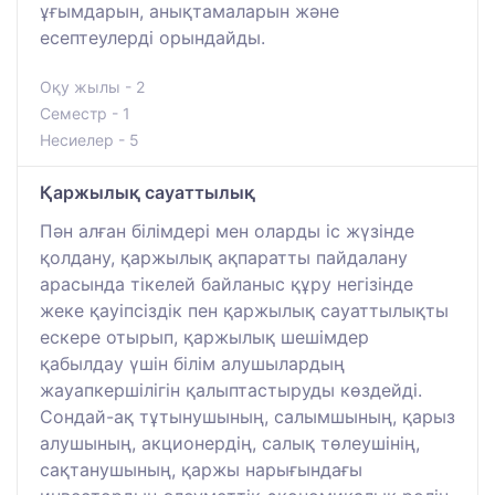
ұғымдарын, анықтамаларын және
есептеулерді орындайды.
Оқу жылы - 2
Семестр - 1
Несиелер - 5
Қаржылық сауаттылық
Пән алған білімдері мен оларды іс жүзінде
қолдану, қаржылық ақпаратты пайдалану
арасында тікелей байланыс құру негізінде
жеке қауіпсіздік пен қаржылық сауаттылықты
ескере отырып, қаржылық шешімдер
қабылдау үшін білім алушылардың
жауапкершілігін қалыптастыруды көздейді.
Сондай-ақ тұтынушының, салымшының, қарыз
алушының, акционердің, салық төлеушінің,
сақтанушының, қаржы нарығындағы