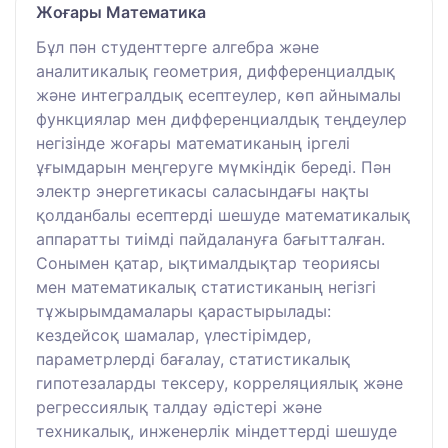
Жоғары Математика
Бұл пән студенттерге алгебра және
аналитикалық геометрия, дифференциалдық
және интегралдық есептеулер, көп айнымалы
функциялар мен дифференциалдық теңдеулер
негізінде жоғары математиканың іргелі
ұғымдарын меңгеруге мүмкіндік береді. Пән
электр энергетикасы саласындағы нақты
қолданбалы есептерді шешуде математикалық
аппаратты тиімді пайдалануға бағытталған.
Сонымен қатар, ықтималдықтар теориясы
мен математикалық статистиканың негізгі
тұжырымдамалары қарастырылады:
кездейсоқ шамалар, үлестірімдер,
параметрлерді бағалау, статистикалық
гипотезаларды тексеру, корреляциялық және
регрессиялық талдау әдістері және
техникалық, инженерлік міндеттерді шешуде