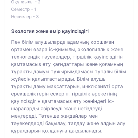
Оқу жылы - 2
Семестр - 1
Несиелер - 3
Экология және өмір қауіпсіздігі
Пән білім алушыларда адамның қоршаған
ортамен өзара іс-қимылы, экологиялық және
техногендік тәуекелдер, тіршілік қауіпсіздігін
қамтамасыз ету қағидаттары және қоғамның
тұрақты дамуы тұжырымдамасы туралы білім
жүйесін қалыптастырады. Білім алушы
тұрақты даму мақсаттарын, инклюзивті орта
ерекшеліктерін ескеріп, тіршілік әрекетінің
қауіпсіздігін қамтамасыз ету жөніндегі іс-
шараларды әзірлеуді және негіздеуді
меңгереді. Төтенше жағдайлар мен
тәуекелдерді бақылау, талдау және алдын алу
құралдарын қолдануға дағдыланады.