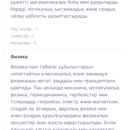
қажетті математикалық білім мен дағдыларды
береді, логикалық, ықтималдық және сандық
ойлау қабілетін қалыптастырады.
Оқу жылы - 1
Семестр - 1
Несиелер - 5
Физика
Физика пәні табиғат құбылыстарын
сипаттайтын классикалық және заманауи
физиканың негізгі заңдары мен принциптерін
қамтиды. Пән аясында механика, молекулалық
физика, термодинамика, тербелістер мен
толқындар теориясы, электр және магнетизм,
сондай-ақ атомдық, ядролық физика мен
электрондық құрылғылардағы физикалық
процестер жан-жақты қарастырылады. Білім
алушылар заттың құрылымы мен қасиеттері