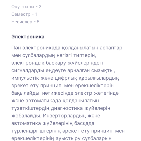
Оқу жылы - 2
Семестр - 1
Несиелер - 5
Электроника
Пән электроникада қолданылатын аспаптар
мен сұлбалардың негізгі типтерін,
электрондық басқару жүйелеріндегі
сигналдарды өңдеуге арналған сызықты,
импульстік және цифрлық құрылғылардың
әрекет ету принципі мен ерекшеліктерін
бақылайды, нәтижесінде электр жетегінде
және автоматикада қолданылатын
түзеткіштердің диагностика жүйелерін
жобалайды. Инверторлардың және
автоматика жүйелерінің басқада
түрлендіргіштерінің әрекет ету принципі мен
ерекшеліктерінің ауыстыру сұлбаларын