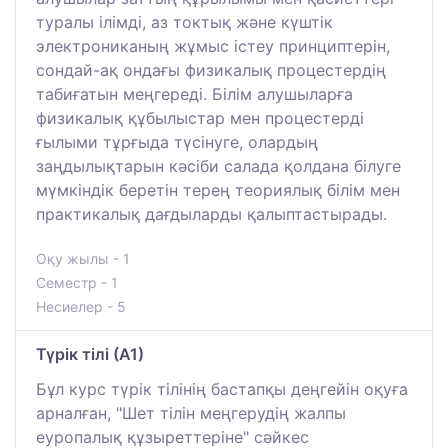
туралы ілімді, аз токтық және күштік
электрониканың жұмыс істеу принциптерін,
сондай-ақ ондағы физикалық процестердің
табиғатын меңгереді. Білім алушыларға
физикалық құбылыстар мен процестерді
ғылыми тұрғыда түсінуге, олардың
заңдылықтарын кәсіби салада қолдана білуге
мүмкіндік беретін терең теориялық білім мен
практикалық дағдыларды қалыптастырады.
Оқу жылы - 1
Семестр - 1
Несиелер - 5
Түрік тілі (А1)
Бұл курс түрік тілінің бастапқы деңгейін оқуға
арналған, "Шет тілін меңгерудің жалпы
еуропалық құзыреттеріне" сәйкес