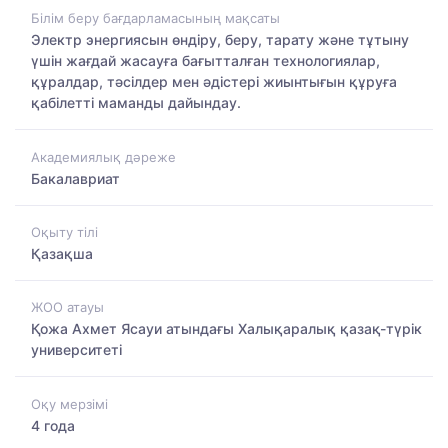
Білім беру бағдарламасының мақсаты
Электр энергиясын өндіру, беру, тарату және тұтыну
үшін жағдай жасауға бағытталған технологиялар,
құралдар, тәсілдер мен әдістері жиынтығын құруға
қабілетті маманды дайындау.
Академиялық дәреже
Бакалавриат
Оқыту тілі
Қазақша
ЖОО атауы
Қожа Ахмет Ясауи атындағы Халықаралық қазақ-түрiк
университетi
Оқу мерзімі
4 года