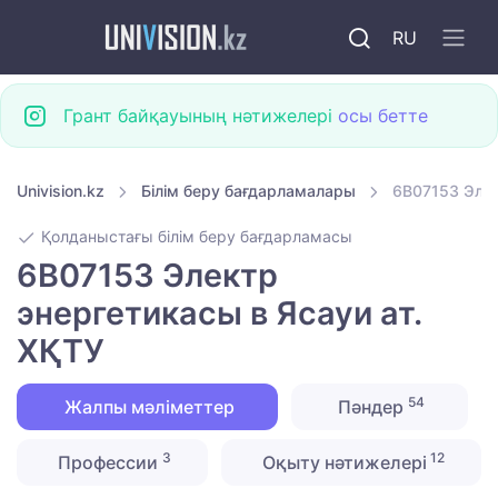
RU
Грант байқауының нәтижелері
осы бетте
Univision.kz
Білім беру бағдарламалары
6B07153 Элек
Қолданыстағы білім беру бағдарламасы
6B07153 Электр
энергетикасы в Ясауи ат.
ХҚТУ
54
Жалпы мәліметтер
Пәндер
3
12
Профессии
Оқыту нәтижелері