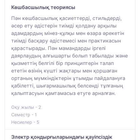
Көшбасшылық теориясы
Пән көшбасшылық қасиеттерді, стильдерді,
әсер ету әдістерін тиімді қолдану арқылы
адамдардың мінез-құлқы мен өзара әрекетін
тиімді басқару әдістемесі мен практикасын
қарастырады. Пән мамандарды іргелі
даярлаудың алғышарты болып табылады және
қызметтің белгілі бір принциптерін талап
ететін өзінің күшті жақтары мен қоршаған
ортаның мүмкіндіктерін ұтымды пайдалануға
қабілетті, шығармашылық белсенді тұлғаның
қалыптасуын қамтамасыз етуге арналған.
Оқу жылы - 2
Семестр - 1
Несиелер - 5
Электр қондырғыларындағы қауіпсіздік