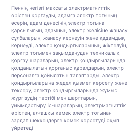
Пәннің негізгі мақсаты электрмагниттік
өрістен қорғауды, адамға электр тогының
әсерін, адам денесінің электр тогына
қарсылығын, адамның электр желісіне жанасу
сұлбаларын, жанасу кернеуін және қадамдық
кернеуді, электр қондырғыларының жіктелуін,
электр тогымен зақымданудан техникалық
қорғау шараларын, электр қондырғыларында
қолданылатын қорғаныс құралдарын, электр
персоналға қойылатын талаптарды, электр
қондырғыларына жедел қызмет көрсету және
тексеру, электр қондырғыларында жұмыс
жүргізудің тәртібі мен шарттарын,
ұйымдастыру іс-шараларын, электрмагниттік
өрістен, алғашқы көмек электр тогынан
зардап шеккендерге көмек көрсетуді оқып
үйретеді