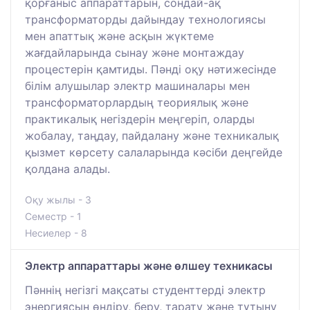
қорғаныс аппараттарын, сондай-ақ
трансформаторды дайындау технологиясы
мен апаттық және асқын жүктеме
жағдайларында сынау және монтаждау
процестерін қамтиды. Пәнді оқу нәтижесінде
білім алушылар электр машиналары мен
трансформаторлардың теориялық және
практикалық негіздерін меңгеріп, оларды
жобалау, таңдау, пайдалану және техникалық
қызмет көрсету салаларында кәсіби деңгейде
қолдана алады.
Оқу жылы - 3
Семестр - 1
Несиелер - 8
Электр аппараттары және өлшеу техникасы
Пәннің негізгі мақсаты студенттерді электр
энергиясын өндіру, беру, тарату және тұтыну