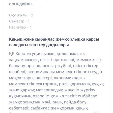
орындайды.
Оқу жылы - 2
Семестр - 1
Несиелер - 4
Құқық және сыбайлас жемқорлыққа қарсы
саладағы зерттеу дағдылары
ҚР Конституциясының, қолданыстағы
заңнамасының негізгі ережелері; мемлекеттік
басқару органдарының жүйесі, өкілеттіктер
шеңбері, экономиканы мемлекеттік реттеудің
мақсаттары, әдістері, экономикадағы
мемлекеттік сектордың рөлі; қаржылық құқық
және қаржы; материалдық және іс жүргізу
құқығының өзара іс-қимыл тетігі; сыбайлас
жемқорлықтың мәні, оның пайда болу
себептері; сыбайлас жемқорлық құқық