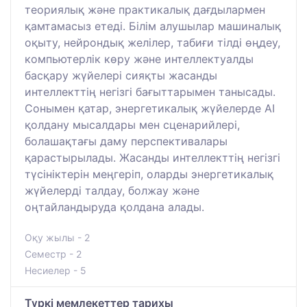
теориялық және практикалық дағдылармен
қамтамасыз етеді. Білім алушылар машиналық
оқыту, нейрондық желілер, табиғи тілді өңдеу,
компьютерлік көру және интеллектуалды
басқару жүйелері сияқты жасанды
интеллекттің негізгі бағыттарымен танысады.
Сонымен қатар, энергетикалық жүйелерде AI
қолдану мысалдары мен сценарийлері,
болашақтағы даму перспективалары
қарастырылады. Жасанды интеллекттің негізгі
түсініктерін меңгеріп, оларды энергетикалық
жүйелерді талдау, болжау және
оңтайландыруда қолдана алады.
Оқу жылы - 2
Семестр - 2
Несиелер - 5
Түркі мемлекеттер тарихы