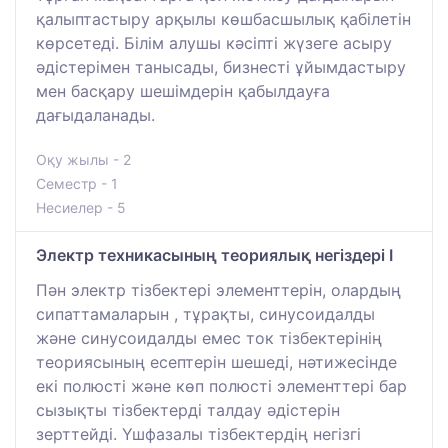
қалыптастыру арқылы көшбасшылық қабілетін
көрсетеді. Білім алушы кәсіпті жүзеге асыру
әдістерімен танысады, бизнесті ұйымдастыру
мен басқару шешімдерін қабылдауға
дағыдаланады.
Оқу жылы - 2
Семестр - 1
Несиелер - 5
Электр техникасының теориялық негіздері І
Пән электр тізбектері элементтерін, олардың
сипаттамаларын , тұрақты, синусоидалды
және синусоидалды емес ток тізбектерінің
теориясының есептерін шешеді, нәтижесінде
екі полюсті және көп полюсті элементтері бар
сызықты тізбектерді талдау әдістерін
зерттейді. Үшфазалы тізбектердің негізгі