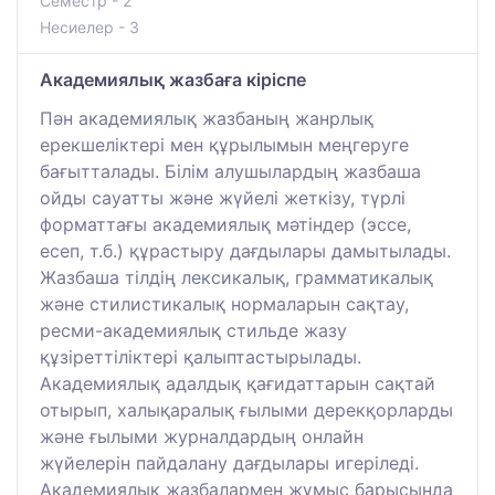
Семестр - 2
Несиелер - 3
Академиялық жазбаға кіріспе
Пән академиялық жазбаның жанрлық
ерекшеліктері мен құрылымын меңгеруге
бағытталады. Білім алушылардың жазбаша
ойды сауатты және жүйелі жеткізу, түрлі
форматтағы академиялық мәтіндер (эссе,
есеп, т.б.) құрастыру дағдылары дамытылады.
Жазбаша тілдің лексикалық, грамматикалық
және стилистикалық нормаларын сақтау,
ресми-академиялық стильде жазу
құзіреттіліктері қалыптастырылады.
Академиялық адалдық қағидаттарын сақтай
отырып, халықаралық ғылыми дерекқорларды
және ғылыми журналдардың онлайн
жүйелерін пайдалану дағдылары игеріледі.
Академиялық жазбалармен жұмыс барысында