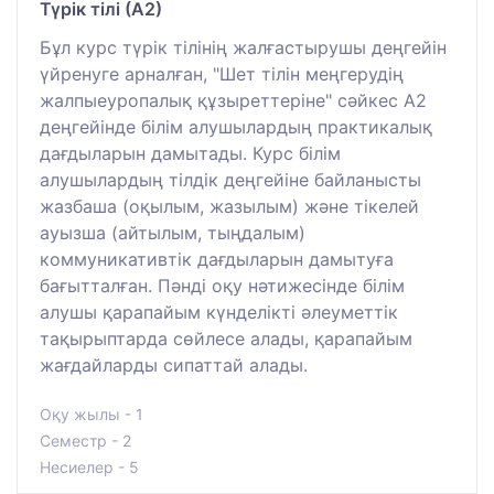
Түрік тілі (А2)
Бұл курс түрік тілінің жалғастырушы деңгейін
үйренуге арналған, "Шет тілін меңгерудің
жалпыеуропалық құзыреттеріне" сәйкес А2
деңгейінде білім алушылардың практикалық
дағдыларын дамытады. Курс білім
алушылардың тілдік деңгейіне байланысты
жазбаша (оқылым, жазылым) және тікелей
ауызша (айтылым, тыңдалым)
коммуникативтік дағдыларын дамытуға
бағытталған. Пәнді оқу нәтижесінде білім
алушы қарапайым күнделікті әлеуметтік
тақырыптарда сөйлесе алады, қарапайым
жағдайларды сипаттай алады.
Оқу жылы - 1
Семестр - 2
Несиелер - 5