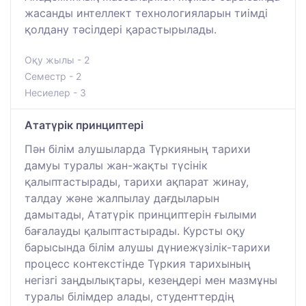
жасанды интеллект технологияларын тиімді
қолдану тәсілдері қарастырылады.
Оқу жылы - 2
Семестр - 2
Несиелер - 3
Ататүрік принциптері
Пән білім алушыларда Түркияның тарихи
дамуы туралы жан-жақты түсінік
қалыптастырады, тарихи ақпарат жинау,
талдау және жалпылау дағдыларын
дамытады, Ататүрік принциптерін ғылыми
бағалауды қалыптастырады. Курсты оқу
барысында білім алушы дүниежүзілік-тарихи
процесс контекстінде Түркия тарихының
негізгі заңдылықтары, кезеңдері мен мазмұны
туралы білімдер алады, студенттердің