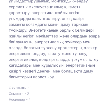
ұйымдастырушылық, монтажды-жөндеу,
серсивтік-эксплуатациялық қызмет)
қарастыру, энергетика жайлы негізгі
ұғымдарды қалыптастыру, оның қазіргі
заманғы қоғамдағы мәнін, даму тарихын
түсіндіру. Энергетиканың барлық бөлімдері
жайлы негізгі мәліметтер және олардың өзара
байланысын, энергетикалық жүйелер мен
оларда болатын түрлену процестерін, электр
энергиясын өндіру, тарату және тұтыну,
энергетикалық қондырғылардың жұмыс істеу
қағидалары мен құрылысын, энергетиканың
қазіргі кездегі деңгейі мен болашақта даму
бағыттарын қарастыру.
Оқу жылы - 1
Семестр - 2
Несиелер - 4