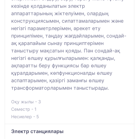
кезінде қолданылатын электр
аппараттарының жіктелуімен, олардың
конструкциясымен, сипаттамаларымен және
негізгі параметрлерімен, әрекет ету
принципімен, таңдау жағдайларымен, сондай-
ақ қарапайым сынау принциптерімен
таныстыру мақсатын қояды. Пән сондай-ақ
негізгі өлшеу құрылғыларымен: қалқанды,
ақпаратты беру функциясы бар өлшеу
құралдарымен, көпфункционалды өлшеу
аспаптарымен, қазіргі заманғы өлшеу
трансформаторларымен таныстырады.
Оқу жылы - 3
Семестр - 1
Несиелер - 5
Электр станциялары