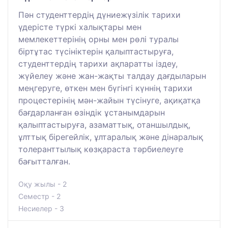
Пән студенттердің дүниежүзілік тарихи
үдерісте түркі халықтары мен
мемлекеттерінің орны мен рөлі туралы
біртұтас түсініктерін қалыптастыруға,
студенттердің тарихи ақпаратты іздеу,
жүйелеу және жан-жақты талдау дағдыларын
меңгеруге, өткен мен бүгінгі күннің тарихи
процестерінің мән-жайын түсінуге, ақиқатқа
бағдарланған өзіндік ұстанымдарын
қалыптастыруға, азаматтық, отаншылдық,
ұлттық бірегейлік, ұлтаралық және дінаралық
толеранттылық көзқараста тәрбиелеуге
бағытталған.
Оқу жылы - 2
Семестр - 2
Несиелер - 3