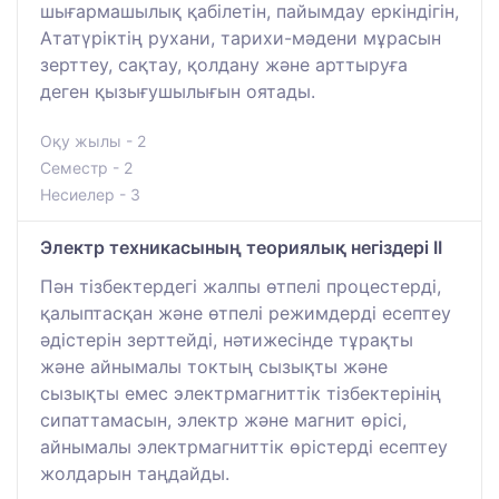
шығармашылық қабілетін, пайымдау еркіндігін,
Ататүріктің рухани, тарихи-мәдени мұрасын
зерттеу, сақтау, қолдану және арттыруға
деген қызығушылығын оятады.
Оқу жылы - 2
Семестр - 2
Несиелер - 3
Электр техникасының теориялық негіздері ІI
Пән тізбектердегі жалпы өтпелі процестерді,
қалыптасқан және өтпелі режимдерді есептеу
әдістерін зерттейді, нәтижесінде тұрақты
және айнымалы токтың сызықты және
сызықты емес электрмагниттік тізбектерінің
сипаттамасын, электр және магнит өрісі,
айнымалы электрмагниттік өрістерді есептеу
жолдарын таңдайды.