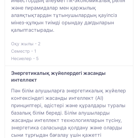
инвестордың әлеуметтік-экономикалық рөлін
және пирамидалар мен қаржылық
алаяқтықтардан тұтынушылардың қауіпсіз
мінез-құлқын тиімді орындау дағдыларын
қалыптастырады.
Оқу жылы - 2
Семестр - 1
Несиелер - 5
Энергетикалық жүйелердегі жасанды
интеллект
Пән білім алушыларға энергетикалық жүйелер
контексіндегі жасанды интеллект (AI)
принциптері, әдістері және құралдары туралы
базалық білім береді. Білім алушыларды
жасанды интеллект технологияларын түсіну,
энергетика саласында қолдану және оларды
сыни тұрғыдан бағалау үшін қажетті