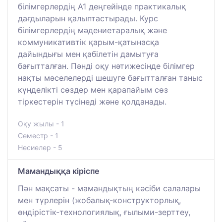
білімгерлердің А1 деңгейінде практикалық
дағдыларын қалыптастырады. Курс
білімгерлердің мәдениетаралық және
коммуникативтік қарым-қатынасқа
дайындығы мен қабілетін дамытуға
бағытталған. Пәнді оқу нәтижесінде білімгер
нақты мәселелерді шешуге бағытталған таныс
күнделікті сөздер мен қарапайым сөз
тіркестерін түсінеді және қолданады.
Оқу жылы - 1
Семестр - 1
Несиелер - 5
Мамандыққа кіріспе
Пән мақсаты - мамандықтың кәсіби салалары
мен түрлерін (жобалық-конструкторлық,
өндірістік-технологиялық, ғылыми-зерттеу,