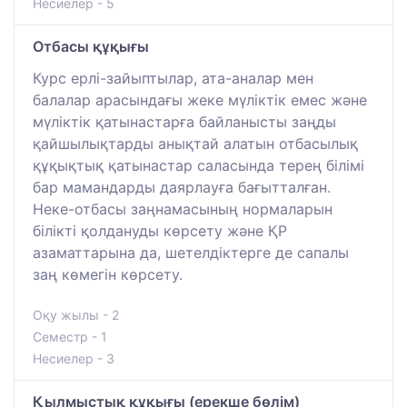
Несиелер - 5
Отбасы құқығы
Курс ерлі-зайыптылар, ата-аналар мен
балалар арасындағы жеке мүліктік емес және
мүліктік қатынастарға байланысты заңды
қайшылықтарды анықтай алатын отбасылық
құқықтық қатынастар саласында терең білімі
бар мамандарды даярлауға бағытталған.
Неке-отбасы заңнамасының нормаларын
білікті қолдануды көрсету және ҚР
азаматтарына да, шетелдіктерге де сапалы
заң көмегін көрсету.
Оқу жылы - 2
Семестр - 1
Несиелер - 3
Қылмыстық құқығы (ерекше бөлім)