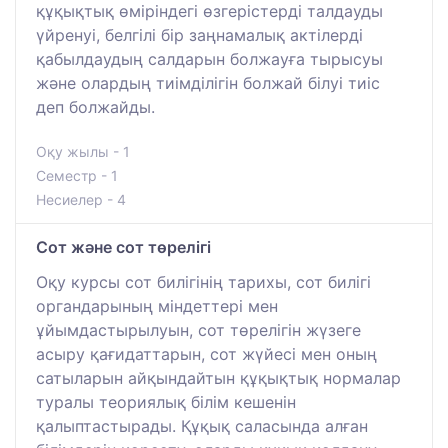
құқықтық өміріндегі өзгерістерді талдауды
үйренуі, белгілі бір заңнамалық актілерді
қабылдаудың салдарын болжауға тырысуы
және олардың тиімділігін болжай білуі тиіс
деп болжайды.
Оқу жылы - 1
Семестр - 1
Несиелер - 4
Сот және сот төрелігі
Оқу курсы сот билігінің тарихы, сот билігі
органдарының міндеттері мен
ұйымдастырылуын, сот төрелігін жүзеге
асыру қағидаттарын, сот жүйесі мен оның
сатыларын айқындайтын құқықтық нормалар
туралы теориялық білім кешенін
қалыптастырады. Құқық саласында алған