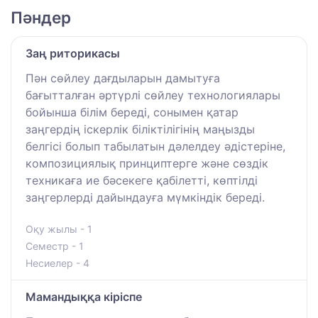
Пәндер
Заң риторикасы
Пән сөйлеу дағдыларын дамытуға
бағытталған әртүрлі сөйлеу технологиялары
бойынша білім береді, сонымен қатар
заңгердің іскерлік біліктілігінің маңызды
белгісі болып табылатын дәлелдеу әдістеріне,
композициялық принциптерге және сөздік
техникаға ие бәсекеге қабілетті, көптілді
заңгерлерді дайындауға мүмкіндік береді.
Оқу жылы - 1
Семестр - 1
Несиелер - 4
Мамандыққа кіріспе