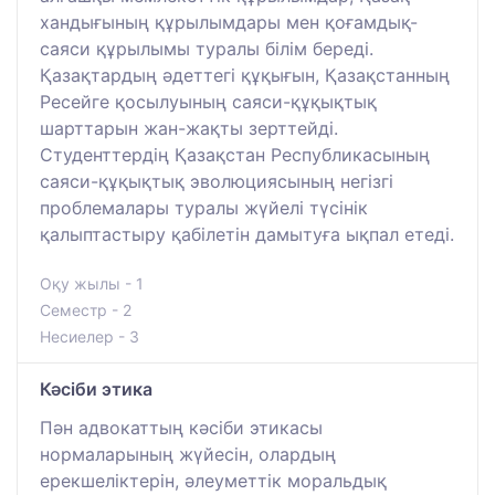
хандығының құрылымдары мен қоғамдық-
саяси құрылымы туралы білім береді.
Қазақтардың әдеттегі құқығын, Қазақстанның
Ресейге қосылуының саяси-құқықтық
шарттарын жан-жақты зерттейді.
Студенттердің Қазақстан Республикасының
саяси-құқықтық эволюциясының негізгі
проблемалары туралы жүйелі түсінік
қалыптастыру қабілетін дамытуға ықпал етеді.
Оқу жылы - 1
Семестр - 2
Несиелер - 3
Кәсіби этика
Пән адвокаттың кәсіби этикасы
нормаларының жүйесін, олардың
ерекшеліктерін, әлеуметтік моральдық