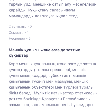
тұрғын үйді меншікке сатып алу мәселелерін
қарайды. Құқықтану саласындағы
мамандарды даярлауға ықпал етеді.
Оқу жылы - 2
Семестр - 1
Несиелер - 5
Меншік құқығы және өзге де заттық
құқықтар
Курс меншік құқығының және өзге де заттық
құқықтардың жалпы ережелері, меншік
құқығының көздері, субъективті меншік
құқығының түсінігі мен мазмұны, меншік
құқығының объектілері мен түрлері туралы
білім береді. Мүліктік қатынастар статикасын
реттеу бөлігінде Қазақстан Республикасы
азаматтық заңнамасының негізгі ұғымдары