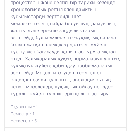
процестерін және белгілі бір тарихи кезеңде
хронологиялық реттілікпен дамитын
құбылыстарды зерттейді. Шет
мемлекеттердің пайда болуының, дамуының
жалпы және ерекше заңдылықтарын
зерттейді, бұл мемлекеттік-құқықтық салада
болып жатқан әлемдік үрдістерді жүйелі
түсіну мен бағалауды қалыптастыруға ықпал
етеді, Халықаралық құқық нормаларын ұлттық
құқықтық жүйеге қабылдау проблемаларын
зерттейді. Мақсаты-студенттердің шет
елдердің саяси-құқықтық эволюциясының
негізгі мәселелері, құқықтық ойлау негіздері
туралы жүйелі түсініктерін қалыптастыру.
Оқу жылы - 1
Семестр - 1
Несиелер - 5