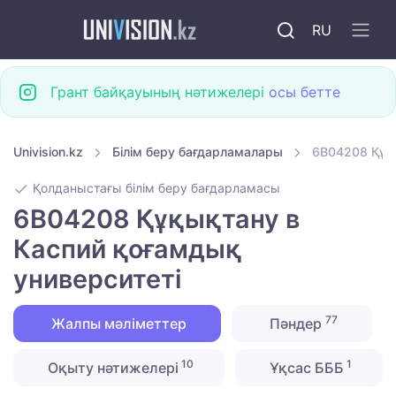
RU
Грант байқауының нәтижелері
осы бетте
Univision.kz
Білім беру бағдарламалары
6B04208 Құқы
Қолданыстағы білім беру бағдарламасы
6B04208 Құқықтану в
Каспий қоғамдық
университеті
77
Жалпы мәліметтер
Пәндер
10
1
Оқыту нәтижелері
Ұқсас БББ