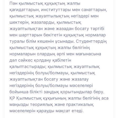
Пән қылмыстық құқықтың жалпы
қағидаттарын, институттары мен санаттарын,
қылмыстық жауаптылықтың негіздері мен
шектерін, жазаларды, қылмыстық
жауаптылықтан және жазадан босату тәртібі
мен шарттарын бекітетін құқықтық нормалар
туралы білім кешенін ұсынады. Студенттердің
қылмыстық құқықтың жалпы бөлігінің
нормаларын олардың әрпі мен мағынасына
дәл сәйкес қолдану қабілетін
қалыптастырады; қылмыстық жауаптылық
негіздерінің болуы/болмауы, қылмыстық
жауаптылықтан босату және жазалау
негіздерінің болуы/болмауы мәселелері
бойынша білікті заңдық қорытындылар беру.
ҚР Қылмыстық құқығының жалпы бөлігінің аса
маңызды теориялық және практикалық
мәселелерін қарауды мақсат етеді.