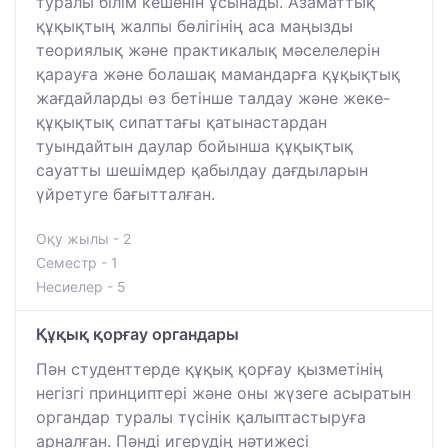
туралы білім кешенін ұсынады. Азаматтық
құқықтың жалпы бөлігінің аса маңызды
теориялық және практикалық мәселелерін
қарауға және болашақ мамандарға құқықтық
жағдайларды өз бетінше талдау және жеке-
құқықтық сипаттағы қатынастардан
туындайтын даулар бойынша құқықтық
сауатты шешімдер қабылдау дағдыларын
үйретуге бағытталған.
Оқу жылы - 2
Семестр - 1
Несиелер - 5
Құқық қорғау органдары
Пән студенттерде құқық қорғау қызметінің
негізгі принциптері және оны жүзеге асыратын
органдар туралы түсінік қалыптастыруға
арналған. Пәнді игерудің нәтижесі