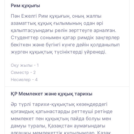
Рим құқығы
Пән Ежелгі Рим құқығын, оның жалпы
азаматтық құқық ғылымының одан әрі
қалыптасуындағы рөлін зерттеуге арналған.
Студенттер сонымен қатар римдік заңгерлер
бекіткен және бүгінгі күнге дейін қолданылып
жүрген құқықтық түсініктерді үйренеді.
Оқу жылы - 1
Семестр - 2
Несиелер - 4
ҚР Мемлекет және құқық тарихы
Әр түрлі тарихи-құқықтық кезеңдердегі
қоғамдық қатынастарды реттеуші ретінде
мемлекет пен құқықтың пайда болуы мен
дамуы туралы, Қазақстан аумағындағы
алғашқы мемлекеттік құрылымдар, Қазақ