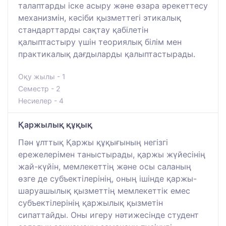
талаптарды іске асыру және өзара әрекеттесу
механизмін, кәсіби қызметтегі этикалық
стандарттарды сақтау қабілетін
қалыптастыру үшін теориялық білім мен
практикалық дағдыларды қалыптастырады.
Оқу жылы - 1
Семестр - 2
Несиелер - 4
Қаржылық құқық
Пән ұлттық Қаржы құқығының негізгі
ережелерімен таныстырады, қаржы жүйесінің
жай-күйін, мемлекеттің және осы саланың
өзге де субъектілерінің, оның ішінде қаржы-
шаруашылық қызметтің мемлекеттік емес
субъектілерінің қаржылық қызметін
сипаттайды. Оны игеру нәтижесінде студент