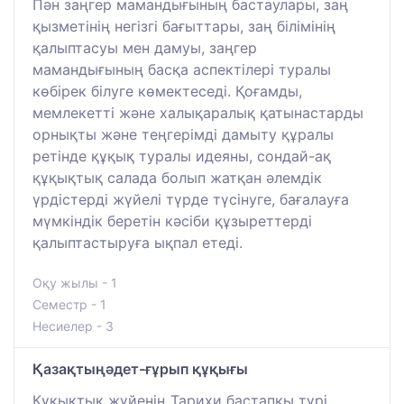
Пән заңгер мамандығының бастаулары, заң
қызметінің негізгі бағыттары, заң білімінің
қалыптасуы мен дамуы, заңгер
мамандығының басқа аспектілері туралы
көбірек білуге көмектеседі. Қоғамды,
мемлекетті және халықаралық қатынастарды
орнықты және теңгерімді дамыту құралы
ретінде құқық туралы идеяны, сондай-ақ
құқықтық салада болып жатқан әлемдік
үрдістерді жүйелі түрде түсінуге, бағалауға
мүмкіндік беретін кәсіби құзыреттерді
қалыптастыруға ықпал етеді.
Оқу жылы - 1
Семестр - 1
Несиелер - 3
Қазақтыңәдет-ғұрып құқығы
Құқықтық жүйенің Тарихи бастапқы түрі