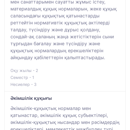
мен санаттарымен сауатты жұмыс істеу,
материалдық құқық нормаларын, жеке құқық
саласындағы құқықтық қатынастарды
реттейтін нормативтік құқықтық актілерді
талдау, түсіндіру және дұрыс қолдану,
сондай-ақ саланың жаңа жетістіктерін сыни
тұрғыдан бағалау және түсіндіру және
құқықтық нормалардың ерекшеліктерін
айқындау қабілеттерін қалыптастырады.
Оқу жылы - 2
Семестр - 1
Несиелер - 3
Әкімшілік құқығы
Әкімшілік-құқықтық нормалар мен
қатынастар, әкімшілік құқық субъектілері,
әкімшілік-құқықтық нысандар мен рәсімдердің
ерекшеліктері, мемлекеттік мәжбүрлеу түрі