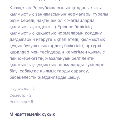
Қазақстан Республикасының қолданыстағы
қылмыстық заңнамасының нормалары туралы
білім береді, нақты өмірлік жағдайларда
қылмыстық кодекстің Ерекше бөлігінің
қылмыстық-құқықтық нормаларын қолдану
дағдыларын игеруге ықпал етеді; қылмыстық
құқық бұзушылықтардың біліктілігі, әртүрлі
құралдар мен тәсілдердің көмегімен қылмыс
пен іс-әрекеттің жазалануын белгілейтін
қылмыстық-құқықтық нормаларды түсіндіре
білу, сабақтас қылмыстарды саралау,
бәсекелестік жағдайларды шешу.
Оқу жылы - 2
Семестр - 2
Несиелер - 5
Міндеттемелік құқық