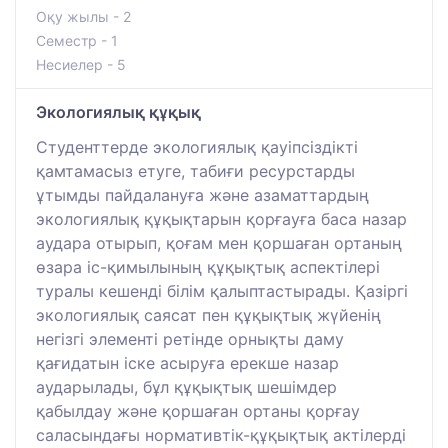
Оқу жылы - 2
Семестр - 1
Несиелер - 5
Экологиялық құқық
Студенттерде экологиялық қауіпсіздікті
қамтамасыз етуге, табиғи ресурстарды
ұтымды пайдалануға және азаматтардың
экологиялық құқықтарын қорғауға баса назар
аудара отырып, қоғам мен қоршаған ортаның
өзара іс-қимылының құқықтық аспектілері
туралы кешенді білім қалыптастырады. Қазіргі
экологиялық саясат пен құқықтық жүйенің
негізгі элементі ретінде орнықты даму
қағидатын іске асыруға ерекше назар
аударылады, бұл құқықтық шешімдер
қабылдау және қоршаған ортаны қорғау
саласындағы нормативтік-құқықтық актілерді