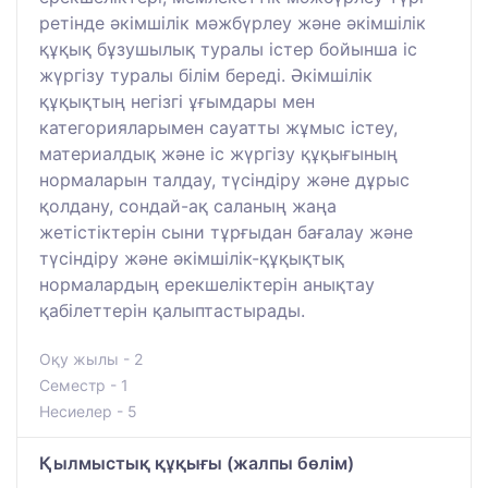
ретінде әкімшілік мәжбүрлеу және әкімшілік
құқық бұзушылық туралы істер бойынша іс
жүргізу туралы білім береді. Әкімшілік
құқықтың негізгі ұғымдары мен
категорияларымен сауатты жұмыс істеу,
материалдық және іс жүргізу құқығының
нормаларын талдау, түсіндіру және дұрыс
қолдану, сондай-ақ саланың жаңа
жетістіктерін сыни тұрғыдан бағалау және
түсіндіру және әкімшілік-құқықтық
нормалардың ерекшеліктерін анықтау
қабілеттерін қалыптастырады.
Оқу жылы - 2
Семестр - 1
Несиелер - 5
Қылмыстық құқығы (жалпы бөлім)