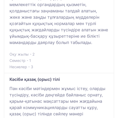
мемлекеттік органдардың қызметін,
қолданыстағы заңнаманы талдай алатын,
жеке және заңды тұлғалардың мүдделерін
қозғайтын құқықтық нормалар мен түрлі
құқықтық жағдайларды түсіндіре алатын және
ұйымдық-басқару құзыреттеріне ие білікті
мамандарды даярлау болып табылады.
Оқу жылы - 2
Семестр - 1
Несиелер - 3
Кәсіби қазақ (орыс) тілі
Пән кәсіби мәтіндермен жұмыс істеу, оларды
түсіндіру, кәсіби деңгейде байланыс орнату,
қарым-қатынас мақсаттары мен жағдайына
қарай коммуникацияларды сауатты құру,
қазақ (орыс) тілінде сөйлеу мәнері