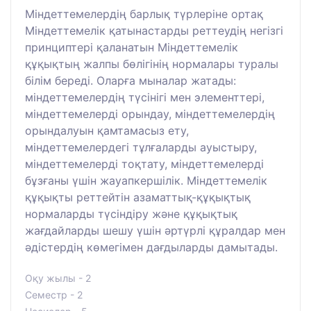
Міндеттемелердің барлық түрлеріне ортақ
Міндеттемелік қатынастарды реттеудің негізгі
принциптері қаланатын Міндеттемелік
құқықтың жалпы бөлігінің нормалары туралы
білім береді. Оларға мыналар жатады:
міндеттемелердің түсінігі мен элементтері,
міндеттемелерді орындау, міндеттемелердің
орындалуын қамтамасыз ету,
міндеттемелердегі тұлғаларды ауыстыру,
міндеттемелерді тоқтату, міндеттемелерді
бұзғаны үшін жауапкершілік. Міндеттемелік
құқықты реттейтін азаматтық-құқықтық
нормаларды түсіндіру және құқықтық
жағдайларды шешу үшін әртүрлі құралдар мен
әдістердің көмегімен дағдыларды дамытады.
Оқу жылы - 2
Семестр - 2