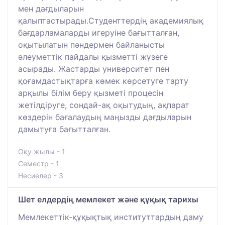
мен дағдыларын
қалыптастырады.Студенттердің академиялық
бағдарламаларды игеруіне бағытталған,
оқытылатын пәндермен байланысты
әлеуметтік пайдалы қызметті жүзеге
асырады. Жастарды университет пен
қоғамдастықтарға көмек көрсетуге тарту
арқылы білім беру қызметі процесін
жетілдіруге, сондай-ақ оқытудың, ақпарат
көздерін бағалаудың маңызды дағдыларын
дамытуға бағытталған.
Оқу жылы - 1
Семестр - 1
Несиелер - 3
Шет елдердің мемлекет және құқық тарихы
Мемлекеттік-құқықтық институттардың даму