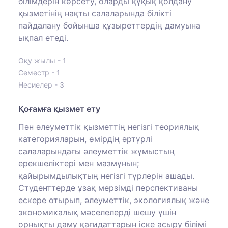
білімдерін көрсету, оларды құқық қолдану
қызметінің нақты салаларында білікті
пайдалану бойынша құзыреттердің дамуына
ықпал етеді.
Оқу жылы - 1
Семестр - 1
Несиелер - 3
Қоғамға қызмет ету
Пән әлеуметтік қызметтің негізгі теориялық
категорияларын, өмірдің әртүрлі
салаларындағы әлеуметтік жұмыстың
ерекшеліктері мен мазмұнын;
қайырымдылықтың негізгі түрлерін ашады.
Студенттерде ұзақ мерзімді перспективаны
ескере отырып, әлеуметтік, экологиялық және
экономикалық мәселелерді шешу үшін
орнықты даму қағидаттарын іске асыру білімі