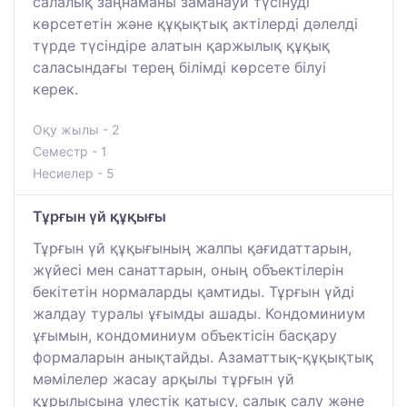
салалық заңнаманы заманауи түсінуді
көрсететін және құқықтық актілерді дәлелді
түрде түсіндіре алатын қаржылық құқық
саласындағы терең білімді көрсете білуі
керек.
Оқу жылы - 2
Семестр - 1
Несиелер - 5
Тұрғын үй құқығы
Тұрғын үй құқығының жалпы қағидаттарын,
жүйесі мен санаттарын, оның объектілерін
бекітетін нормаларды қамтиды. Тұрғын үйді
жалдау туралы ұғымды ашады. Кондоминиум
ұғымын, кондоминиум объектісін басқару
формаларын анықтайды. Азаматтық-құқықтық
мәмілелер жасау арқылы тұрғын үй
құрылысына үлестік қатысу, салық салу және