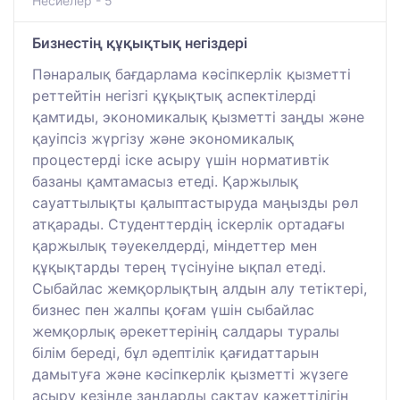
Несиелер - 5
Бизнестің құқықтық негіздері
Пәнаралық бағдарлама кәсіпкерлік қызметті
реттейтін негізгі құқықтық аспектілерді
қамтиды, экономикалық қызметті заңды және
қауіпсіз жүргізу және экономикалық
процестерді іске асыру үшін нормативтік
базаны қамтамасыз етеді. Қаржылық
сауаттылықты қалыптастыруда маңызды рөл
атқарады. Студенттердің іскерлік ортадағы
қаржылық тәуекелдерді, міндеттер мен
құқықтарды терең түсінуіне ықпал етеді.
Сыбайлас жемқорлықтың алдын алу тетіктері,
бизнес пен жалпы қоғам үшін сыбайлас
жемқорлық әрекеттерінің салдары туралы
білім береді, бұл әдептілік қағидаттарын
дамытуға және кәсіпкерлік қызметті жүзеге
асыру кезінде заңдарды сақтау қажеттілігін