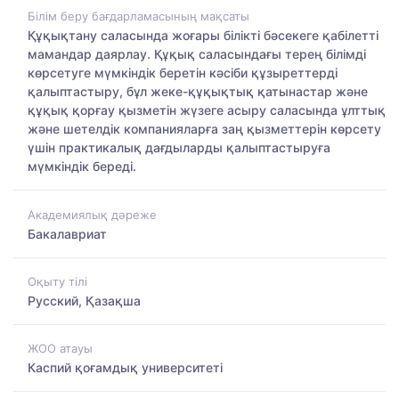
Білім беру бағдарламасының мақсаты
Құқықтану саласында жоғары білікті бәсекеге қабілетті
мамандар даярлау. Құқық саласындағы терең білімді
көрсетуге мүмкіндік беретін кәсіби құзыреттерді
қалыптастыру, бұл жеке-құқықтық қатынастар және
құқық қорғау қызметін жүзеге асыру саласында ұлттық
және шетелдік компанияларға заң қызметтерін көрсету
үшін практикалық дағдыларды қалыптастыруға
мүмкіндік береді.
Академиялық дәреже
Бакалавриат
Оқыту тілі
Русский, Қазақша
ЖОО атауы
Каспий қоғамдық университеті