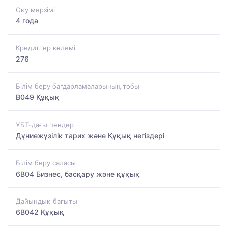
Оқу мерзімі
4 года
Кредиттер көлемі
276
Білім беру бағдарламаларының тобы
B049 Құқық
ҰБТ-дағы пәндер
Дүниежүзілік тарих және Құқық негіздері
Білім беру саласы
6B04 Бизнес, басқару және құқық
Дайындық бағыты
6B042 Құқық