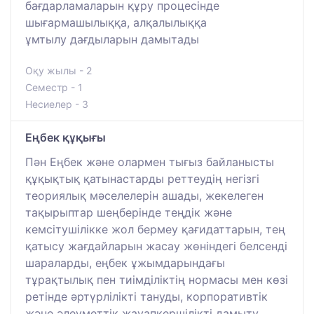
бағдарламаларын құру процесінде
шығармашылыққа, алқалылыққа
ұмтылу дағдыларын дамытады
Оқу жылы - 2
Семестр - 1
Несиелер - 3
Еңбек құқығы
Пән Еңбек және олармен тығыз байланысты
құқықтық қатынастарды реттеудің негізгі
теориялық мәселелерін ашады, жекелеген
тақырыптар шеңберінде теңдік және
кемсітушілікке жол бермеу қағидаттарын, тең
қатысу жағдайларын жасау жөніндегі белсенді
шараларды, еңбек ұжымдарындағы
тұрақтылық пен тиімділіктің нормасы мен көзі
ретінде әртүрлілікті тануды, корпоративтік
және әлеуметтік жауапкершілікті дамыту