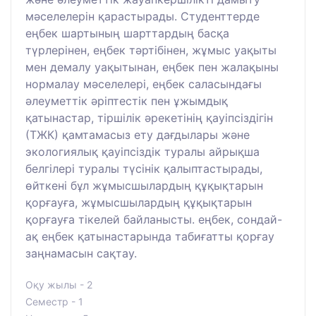
мәселелерін қарастырады. Студенттерде
еңбек шартының шарттардың басқа
түрлерінен, еңбек тәртібінен, жұмыс уақыты
мен демалу уақытынан, еңбек пен жалақыны
нормалау мәселелері, еңбек саласындағы
әлеуметтік әріптестік пен ұжымдық
қатынастар, тіршілік әрекетінің қауіпсіздігін
(ТЖК) қамтамасыз ету дағдылары және
экологиялық қауіпсіздік туралы айрықша
белгілері туралы түсінік қалыптастырады,
өйткені бұл жұмысшылардың құқықтарын
қорғауға, жұмысшылардың құқықтарын
қорғауға тікелей байланысты. еңбек, сондай-
ақ еңбек қатынастарында табиғатты қорғау
заңнамасын сақтау.
Оқу жылы - 2
Семестр - 1