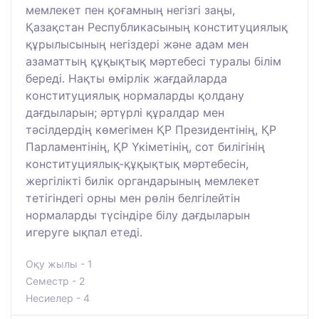
мемлекет пен қоғамның негізгі заңы,
Қазақстан Республикасының конституциялық
құрылысының негіздері және адам мен
азаматтың құқықтық мәртебесі туралы білім
береді. Нақты өмірлік жағдайларда
конституциялық нормаларды қолдану
дағдыларын; әртүрлі құралдар мен
тәсілдердің көмегімен ҚР Президентінің, ҚР
Парламентінің, ҚР Үкіметінің, сот билігінің
конституциялық-құқықтық мәртебесін,
жергілікті билік органдарының мемлекет
тетігіндегі орны мен рөлін белгілейтін
нормаларды түсіндіре білу дағдыларын
игеруге ықпал етеді.
Оқу жылы - 1
Семестр - 2
Несиелер - 4