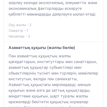
әзірлеу кезінде экологиялық, әлеуметтік және
экономикалық факторларды ескеруге
қабілетті мамандарды даярлауға ықпал етеді.
Оқу жылы - 2
Семестр - 1
Несиелер - 3
Азаматтық құқығы (жалпы бөлім)
Пән азаматтық құқықтың жалпы
қағидаттарын, институттары мен санаттарын,
азаматтық құқықтар субъектілері мен
объектілерінің түсінігі мен түрлерін, мәмілелер
институтын, өкілдік пен сенімхатты,
Азаматтық құқықтағы мерзімдерді, меншік
құқығын және өзге де заттық құқықтарды,
міндеттеме құқығын, шарт туралы жалпы
ережелерді бекітетін құқықтық нормалар