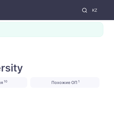
KZ
rsity
10
1
ия
Похожие ОП