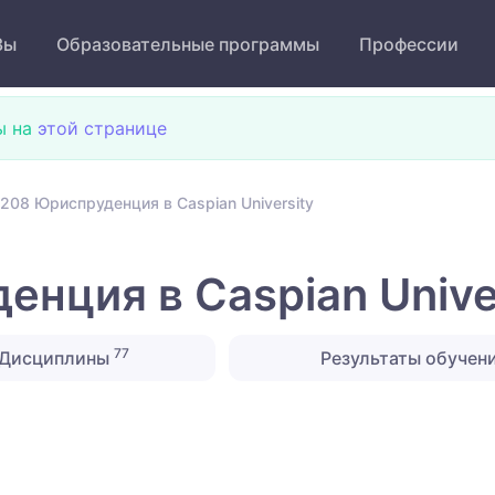
Зы
Образовательные программы
Профессии
ы на
этой странице
208 Юриспруденция в Caspian University
нция в Caspian Unive
77
Дисциплины
Результаты обучен