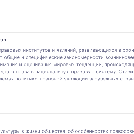
ран
правовых институтов и явлений, развивающихся в хро
т общие и специфические закономерности возникновен
имания и оценивания мировых тенденций, происходящи
ного права в национальную правовую систему. Стави
лемах политико-правовой эволюции зарубежных стран
льтуры в жизни общества, об особенностях правосозна