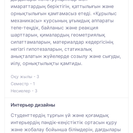
имараттардың беріктігін, қаттылығын және
орнықтылығын қамтамасыз етеді. «Құрылыс
механикасы» курсының ұғымдық аппараты
тепе-теңдік, байланыс және реакция
шарттарын, қималардың геометриялық
сипаттамаларын, материалдар кедергісінің
негізгі гипотезаларын, статикалық
анықталатын жүйелерде созылу және сығуды,
иілу, орнықтылықты қамтиды.
Оқу жылы - 3
Семестр - 1
Несиелер - 3
Интерьер дизайны
Студенттердің тұрғын үй және қоғамдық
интерьердің пәндік-кеңістіктік ортасын құру
және жобалау бойынша білімдерін, дағдылары