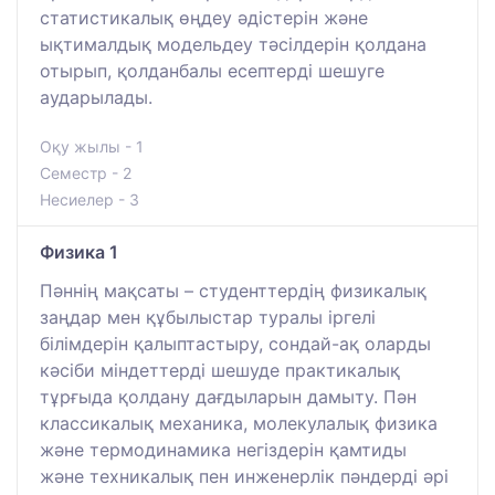
статистикалық өңдеу әдістерін және
ықтималдық модельдеу тәсілдерін қолдана
отырып, қолданбалы есептерді шешуге
аударылады.
Оқу жылы - 1
Семестр - 2
Несиелер - 3
Физика 1
Пәннің мақсаты – студенттердің физикалық
заңдар мен құбылыстар туралы іргелі
білімдерін қалыптастыру, сондай-ақ оларды
кәсіби міндеттерді шешуде практикалық
тұрғыда қолдану дағдыларын дамыту. Пән
классикалық механика, молекулалық физика
және термодинамика негіздерін қамтиды
және техникалық пен инженерлік пәндерді әрі