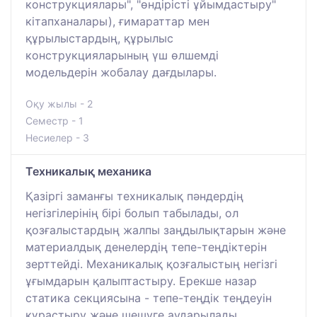
конструкциялары", "өндірісті ұйымдастыру"
кітапханалары), ғимараттар мен
құрылыстардың, құрылыс
конструкцияларының үш өлшемді
модельдерін жобалау дағдылары.
Оқу жылы - 2
Семестр - 1
Несиелер - 3
Техникалық механика
Қазіргі заманғы техникалық пәндердің
негізгілерінің бірі болып табылады, ол
қозғалыстардың жалпы заңдылықтарын және
материалдық денелердің тепе-теңдіктерін
зерттейді. Механикалық қозғалыстың негізгі
ұғымдарын қалыптастыру. Ерекше назар
статика секциясына - тепе-теңдік теңдеуін
құрастыру және шешуге аударылады.