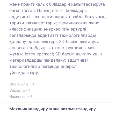
және практикалық білімдерін қалыптастыруға
бағытталған. Пәннің негізгі бөлімдері:
аддитивті технологиялардың пайда болуының
тарихи алғышарттары; терминология және
классификация; өнеркәсіптің әртүрлі
салаларында аддитивті технологияларды
қолдану ерекшеліктері; 3D басып шығаруға
арналған жабдықтың конструкциясы мен
жұмыс істеу ережесі; 3D басып шығару үшін
материалдарды пайдалану; аддитивті
технологиялар негізінде өндірісті
ұйымдастыру.
Оқу жылы - 3
Семестр - 1
Несиелер - 3
Механикаландыру және автоматтандыру