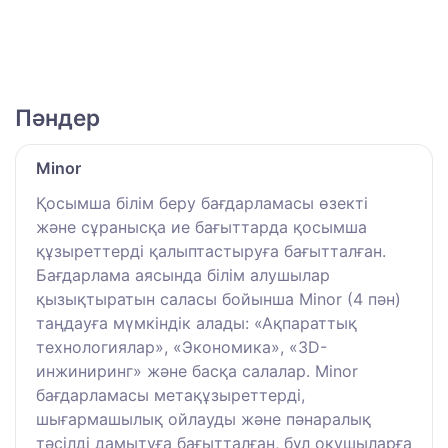
Пәндер
Minоr
Қосымша білім беру бағдарламасы өзекті
және сұранысқа ие бағыттарда қосымша
құзыреттерді қалыптастыруға бағытталған.
Бағдарлама аясында білім алушылар
қызықтыратын саласы бойынша Minor (4 пән)
таңдауға мүмкіндік алады: «Ақпараттық
технологиялар», «Экономика», «3D-
инжиниринг» және басқа салалар. Minor
бағдарламасы метақұзыреттерді,
шығармашылық ойлауды және пәнаралық
тәсілді дамытуға бағытталған, бұл оқушыларға