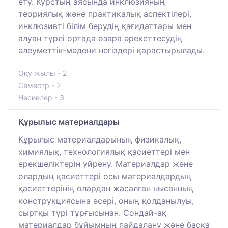
ету. Курстың аясында инклюзияның
теориялық және практикалық аспектілері,
инклюзивті білім берудің қағидаттары мен
алуан түрлі ортада өзара әрекеттесудің
әлеуметтік-мәдени негіздері қарастырылады.
Оқу жылы - 2
Семестр - 2
Несиелер - 3
Құрылыс материалдары
Құрылыс материалдарының физикалық,
химиялық, технологиялық қасиеттері мен
ерекшеліктерін үйрену. Материалдар және
олардың қасиеттері осы материалдардың
қасиеттерінің олардан жасалған нысанның
конструкциясына әсері, оның қолданылуы,
сыртқы түрі тұрғысынан. Сондай-ақ
материалдар бұйымның пайдалану және басқа