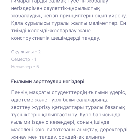
ғимараттарды салмақ түсетін жобалау
негіздерімен сәулеттік-құрылыстық
жобалаудың негізгі принциптерін оқып үйрену.
Қала құрылысы туралы жалпы мәліметтер. Ең
тиімді көлемді-жоспарлау және
конструктивтік шешімдерді таңдау.
Оқу жылы - 2
Семестр - 1
Несиелер - 5
Ғылыми зерттеулер негіздері
Пәннің мақсаты студенттердің ғылыми үдеріс,
әдістеме және түрлі білім салаларында
зерттеу жүргізу қағидаттары туралы базалық
түсініктерін қалыптастыру. Курс барысында
ғылыми ізденіс кезеңдері, соның ішінде
мәселені қою, гипотезаны анықтау, деректерді
жинау мен талдау, сондай-ақ алынған