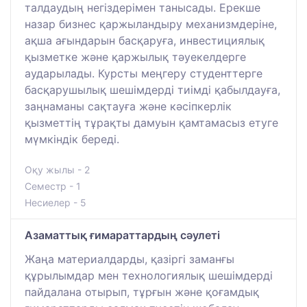
талдаудың негіздерімен танысады. Ерекше
назар бизнес қаржыландыру механизмдеріне,
ақша ағындарын басқаруға, инвестициялық
қызметке және қаржылық тәуекелдерге
аударылады. Курсты меңгеру студенттерге
басқарушылық шешімдерді тиімді қабылдауға,
заңнаманы сақтауға және кәсіпкерлік
қызметтің тұрақты дамуын қамтамасыз етуге
мүмкіндік береді.
Оқу жылы - 2
Семестр - 1
Несиелер - 5
Азаматтық ғимараттардың сәулеті
Жаңа материалдарды, қазіргі заманғы
құрылымдар мен технологиялық шешімдерді
пайдалана отырып, тұрғын және қоғамдық