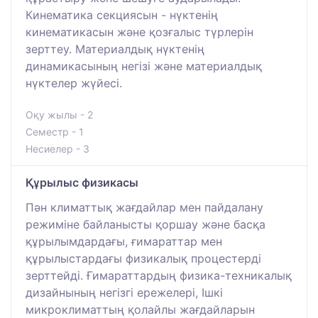
Кинематика секциясын - нүктенің
кинематикасын және қозғалыс түрлерін
зерттеу. Материалдық нүктенің
динамикасының негізі және материалдық
нүктелер жүйесі.
Оқу жылы - 2
Семестр - 1
Несиелер - 3
Құрылыс физикасы
Пән климаттық жағдайлар мен пайдалану
режиміне байланысты қоршау және басқа
құрылымдардағы, ғимараттар мен
құрылыстардағы физикалық процестерді
зерттейді. Ғимараттардың физика-техникалық
дизайнының негізгі ережелері, Ішкі
микроклиматтың қолайлы жағдайларын