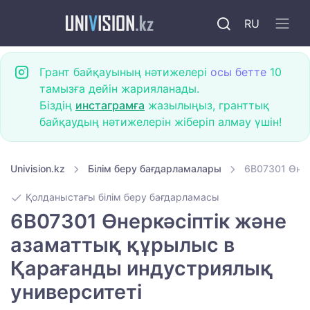
RU
Грант байқауының нәтижелері
осы бетте
10
тамызға дейін жарияланады.
Біздің
инстаграмға
жазылыңыз, гранттық
байқаудың нәтижелерін жіберіп алмау үшін!
Univision.kz
Білім беру бағдарламалары
6B07301 Өнер
Қолданыстағы білім беру бағдарламасы
6B07301 Өнеркәсіптік және
азаматтық құрылыс в
Қарағанды индустриялық
университеті