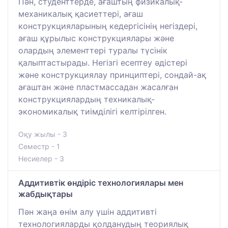
Пән, студенттерде, ағаштың физикалық-
механикалық қасиеттері, ағаш
конструкцияларының кедергісінің негіздері,
ағаш құрылыс конструкциялары және
олардың элементтері туралы түсінік
қалыптастырады. Негізгі есептеу әдістері
және конструкциялау принциптері, сондай-ақ
ағаштан және пластмассадан жасалған
конструкциялардың техникалық-
экономикалық тиімділігі келтірілген.
Оқу жылы - 3
Семестр - 1
Несиелер - 3
Аддитивтік өндіріс технологиялары мен
жабдықтары
Пән жаңа өнім алу үшін аддитивті
технологияларды қолданудың теориялық