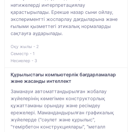
нәтижелерді интерпретациялау
қарастырылады. Ерекше назар сыни ойлау,
экспериментті жоспарлау дағдыларына және
ғылыми қызметтегі этикалық нормаларды
сақтауға аударылады.
Оқу жылы - 2
Семестр - 1
Несиелер - 3
Құрылыстағы компьютерлік бағдарламалар
және жасанды интеллект
Заманауи автоматтандырылған жобалау
жүйелерінің көмегімен конструкторлық
құжаттаманы орындау және ресімдеу
ережелері. Мамандандырылған графикалық
жүйелерде ("сәулет және құрылыс",
"темірбетон конструкциялары", "металл