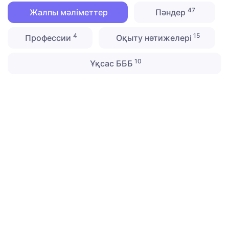
47
Жалпы мәліметтер
Пәндер
4
15
Профессии
Оқыту нәтижелері
10
Ұқсас БББ