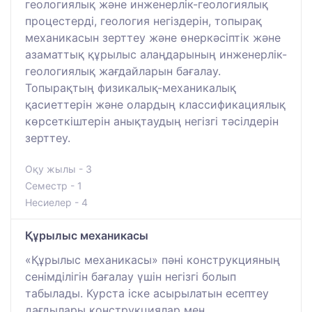
геологиялық және инженерлік-геологиялық
процестерді, геология негіздерін, топырақ
механикасын зерттеу және өнеркәсіптік және
азаматтық құрылыс алаңдарының инженерлік-
геологиялық жағдайларын бағалау.
Топырақтың физикалық-механикалық
қасиеттерін және олардың классификациялық
көрсеткіштерін анықтаудың негізгі тәсілдерін
зерттеу.
Оқу жылы - 3
Семестр - 1
Несиелер - 4
Құрылыс механикасы
«Құрылыс механикасы» пәні конструкцияның
сенімділігін бағалау үшін негізгі болып
табылады. Курста іске асырылатын есептеу
дағдылары конструкциялар мен