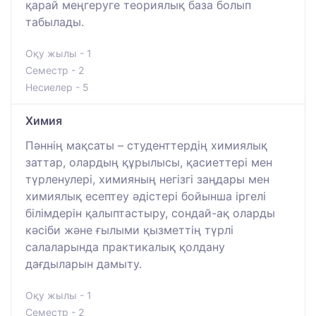
қарай меңгеруге теориялық база болып
табылады.
Оқу жылы - 1
Семестр - 2
Несиелер - 5
Химия
Пәннің мақсаты – студенттердің химиялық
заттар, олардың құрылысы, қасиеттері мен
түрленулері, химияның негізгі заңдары мен
химиялық есептеу әдістері бойынша іргелі
білімдерін қалыптастыру, сондай-ақ оларды
кәсіби және ғылыми қызметтің түрлі
салаларында практикалық қолдану
дағдыларын дамыту.
Оқу жылы - 1
Семестр - 2