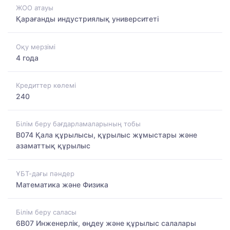
ЖОО атауы
Қарағанды индустриялық университеті
Оқу мерзімі
4 года
Кредиттер көлемі
240
Білім беру бағдарламаларының тобы
B074 Қала құрылысы, құрылыс жұмыстары және
азаматтық құрылыс
ҰБТ-дағы пәндер
Математика және Физика
Білім беру саласы
6B07 Инженерлік, өңдеу және құрылыс салалары