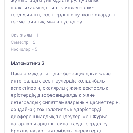
жұмыстарды ұйымдастыру. Құрылыс
практикасында типтік инженерлік-
геодезиялық есептерді шешу және олардың
геометриялық мәнін түсіндіру
Оқу жылы - 1
Семестр - 2
Несиелер - 5
Математика 2
Пәннің мақсаты – дифференциалдық және
интегралдық есептеулердің қолданбалы
аспектілерін, скалярлық және векторлық
өрістердің дифференциалдық және
интегралдық сипаттамаларының қасиеттерін,
сондай-ақ технологиялық үдерістерді
дифференциалдық теңдеулер мен Фурье
қатарлары арқылы сипаттауды зерделеу.
Ерекше назар тәжірибелік деректерді