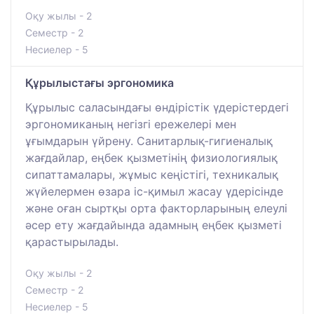
Оқу жылы - 2
Семестр - 2
Несиелер - 5
Құрылыстағы эргономика
Құрылыс саласындағы өндірістік үдерістердегі
эргономиканың негізгі ережелері мен
ұғымдарын үйрену. Санитарлық-гигиеналық
жағдайлар, еңбек қызметінің физиологиялық
сипаттамалары, жұмыс кеңістігі, техникалық
жүйелермен өзара іс-қимыл жасау үдерісінде
және оған сыртқы орта факторларының елеулі
әсер ету жағдайында адамның еңбек қызметі
қарастырылады.
Оқу жылы - 2
Семестр - 2
Несиелер - 5