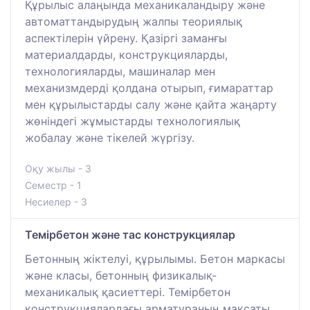
Құрылыс алаңында механикаландыру және
автоматтандырудың жалпы теориялық
аспектілерін үйрену. Қазіргі заманғы
материалдарды, конструкцияларды,
технологияларды, машиналар мен
механизмдерді қолдана отырып, ғимараттар
мен құрылыстарды салу және қайта жаңарту
жөніндегі жұмыстарды технологиялық
жобалау және тікелей жүргізу.
Оқу жылы - 3
Семестр - 1
Несиелер - 3
Темірбетон және тас конструкциялар
Бетонның жіктелуі, құрылымы. Бетон маркасы
және класы, бетонның физикалық-
механикалық қасиеттері. Темірбетон
конструкциялардағы арматураның мақсаты.