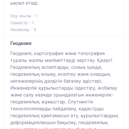
ықпал етеді.
Оқу жылы - 1
Семестр - 1
Несиелер - 5
Геодезия
Геодезия, картография және топография
туралы жалпы мәліметтерді зерттеу. Қазіргі
Геодезиялық аспаптарды, соның ішінде,
геодезиялық өлшеу, есептеу және олардың
нәтижелерінің дәлдігін бағалау әдістері.
Инженерлік құрылыстарды іздестіру, жобалау
және салу кезінде орындалатын инженерлік-
геодезиялық жұмыстар. Спутниктік
технологияларды пайдалану, кадастрды
геодезиялық қамтамасыз ету, құрылыстардың
деформациялануын бақылау, геодезиялық