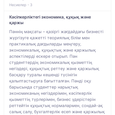
Несиелер - 3
Кәсіпкерліктегі экономика, құқық және
қаржы
Пәннің мақсаты – қазіргі жағдайдағы бизнесті
жүргізуге қажетті теориялық білім мен
практикалық дағдыларды меңгеру,
экономикалық, құқықтық және қаржылық
аспектілерді ескере отырып. Пән
студенттердің экономикалық қызметтің
негіздері, құқықтық реттеу және қаржылық
басқару туралы кешенді түсінігін
қалыптастыруға бағытталған. Пәнді оқу
барысында студенттер нарықтық
экономиканың негіздерімен, кәсіпкерлік
қызметтің түрлерімен, бизнес үдерістерін
реттейтін құқықтық нормалармен, сондай-ақ
салық салу, бухгалтерлік есеп және қаржылық