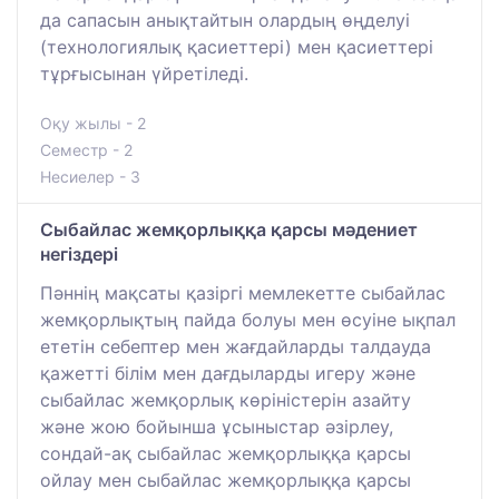
да сапасын анықтайтын олардың өңделуі
(технологиялық қасиеттері) мен қасиеттері
тұрғысынан үйретіледі.
Оқу жылы - 2
Семестр - 2
Несиелер - 3
Сыбайлас жемқорлыққа қарсы мәдениет
негіздері
Пәннің мақсаты қазіргі мемлекетте сыбайлас
жемқорлықтың пайда болуы мен өсуіне ықпал
ететін себептер мен жағдайларды талдауда
қажетті білім мен дағдыларды игеру және
сыбайлас жемқорлық көріністерін азайту
және жою бойынша ұсыныстар әзірлеу,
сондай-ақ сыбайлас жемқорлыққа қарсы
ойлау мен сыбайлас жемқорлыққа қарсы