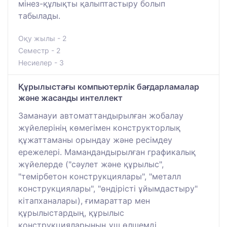
мінез-құлықты қалыптастыру болып
табылады.
Оқу жылы - 2
Семестр - 2
Несиелер - 3
Құрылыстағы компьютерлік бағдарламалар
және жасанды интеллект
Заманауи автоматтандырылған жобалау
жүйелерінің көмегімен конструкторлық
құжаттаманы орындау және ресімдеу
ережелері. Мамандандырылған графикалық
жүйелерде ("сәулет және құрылыс",
"темірбетон конструкциялары", "металл
конструкциялары", "өндірісті ұйымдастыру"
кітапханалары), ғимараттар мен
құрылыстардың, құрылыс
конструкцияларының үш өлшемді