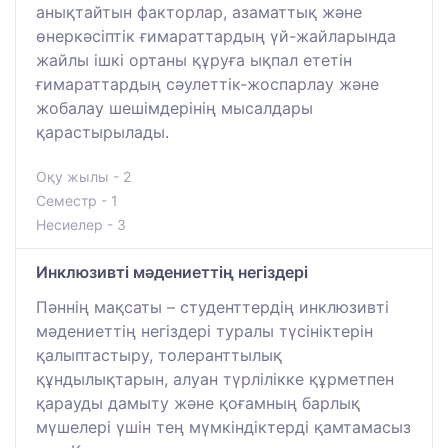
анықтайтын факторлар, азаматтық және
өнеркәсіптік ғимараттардың үй-жайларында
жайлы ішкі ортаны құруға ықпал ететін
ғимараттардың сәулеттік-жоспарлау және
жобалау шешімдерінің мысалдары
қарастырылады.
Оқу жылы - 2
Семестр - 1
Несиелер - 3
Инклюзивті мәдениеттің негіздері
Пәннің мақсаты – студенттердің инклюзивті
мәдениеттің негіздері туралы түсініктерін
қалыптастыру, толеранттылық
құндылықтарын, алуан түрлілікке құрметпен
қарауды дамыту және қоғамның барлық
мүшелері үшін тең мүмкіндіктерді қамтамасыз