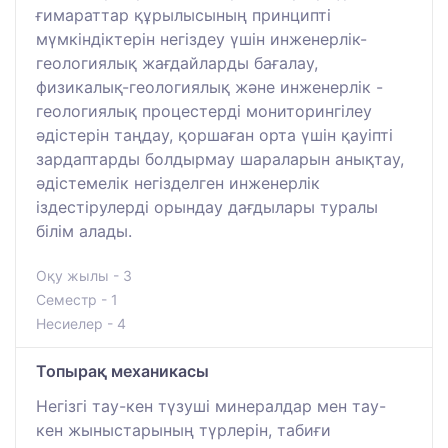
ғимараттар құрылысының принципті
мүмкіндіктерін негіздеу үшін инженерлік-
геологиялық жағдайларды бағалау,
физикалық-геологиялық және инженерлік -
геологиялық процестерді мониторингілеу
әдістерін таңдау, қоршаған орта үшін қауіпті
зардаптарды болдырмау шараларын анықтау,
әдістемелік негізделген инженерлік
іздестірулерді орындау дағдылары туралы
білім алады.
Оқу жылы - 3
Семестр - 1
Несиелер - 4
Топырақ механикасы
Негізгі тау-кен түзуші минералдар мен тау-
кен жыныстарының түрлерін, табиғи