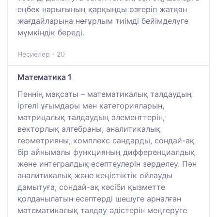
еңбек нарығының қарқынды өзгеріп жатқан
жағдайларына неғұрлым тиімді бейімделуге
мүмкіндік береді.
Несиелер - 20
Математика 1
Пәннің мақсаты – математикалық талдаудың
іргелі ұғымдары мен категорияларын,
матрицалық талдаудың элементтерін,
векторлық алгебраны, аналитикалық
геометрияны, комплекс сандарды, сондай-ақ
бір айнымалы функцияның дифференциалдық
және интегралдық есептеулерін зерделеу. Пән
аналитикалық және кеңістіктік ойлауды
дамытуға, сондай-ақ кәсіби қызметте
қолданылатын есептерді шешуге арналған
математикалық талдау әдістерін меңгеруге