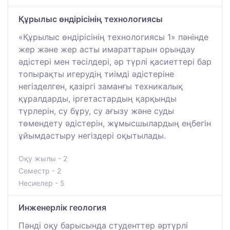
Құрылыс өндірісінің технологиясы
«Құрылыс өндірісінің технологиясы 1» пәнінде
жер және жер асты имараттарын орындау
әдістері мен тәсілдері, әр түрлі қасиеттері бар
топырақты игерудің тиімді әдістеріне
негізделген, қазіргі заманғы техникалық
құралдарды, іргетастардың қарқынды
түрлерін, су бұру, су ағызу және суды
төмендету әдістерін, жұмысшылардың еңбегін
ұйымдастыру негіздері оқытылады.
Оқу жылы - 2
Семестр - 2
Несиелер - 5
Инженерлік геология
Пәнді оқу барысында студенттер әртүрлі