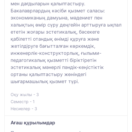
мен дағдыларын қалыптастыру.
Бакалаврлардың кәсіби қызмет саласы:
экономиканың дамуына, мәдениет пен
халықтың өмір сүру деңгейін арттыруға ықпал
ететін жоғары эстетикалық, бәсекеге
қабілетті отандық өнімді құруға және
жетілдіруге бағытталған көркемдік,
инженерлік-конструкторлық, ғылыми-
педагогикалық қызметті біріктіретін
эстетикалық мәнерлі пәндік-кеңістіктік
ортаны қалыптастыру жөніндегі
шығармашылық қызмет түрі.
Оқу жылы - 3
Семестр - 1
Несиелер - 3
Ағаш құрылымдар