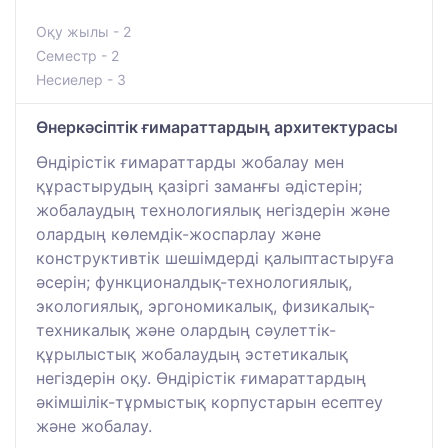
Оқу жылы - 2
Семестр - 2
Несиелер - 3
Өнеркәсіптік ғимараттардың архитектурасы
Өндірістік ғимараттарды жобалау мен
құрастырудың қазіргі заманғы әдістерін;
жобалаудың технологиялық негіздерін және
олардың көлемдік-жоспарлау және
конструктивтік шешімдерді қалыптастыруға
әсерін; функционалдық-технологиялық,
экологиялық, эргономикалық, физикалық-
техникалық және олардың сәулеттік-
құрылыстық жобалаудың эстетикалық
негіздерін оқу. Өндірістік ғимараттардың
әкімшілік-тұрмыстық корпустарын есептеу
және жобалау.