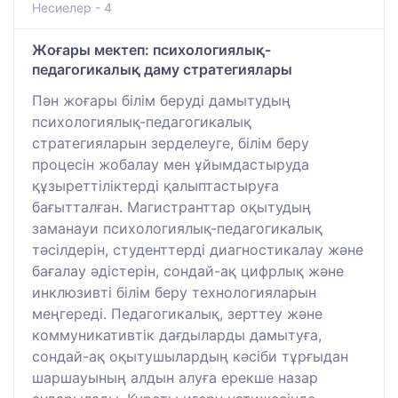
Несиелер - 4
Жоғары мектеп: психологиялық-
педагогикалық даму стратегиялары
Пән жоғары білім беруді дамытудың
психологиялық-педагогикалық
стратегияларын зерделеуге, білім беру
процесін жобалау мен ұйымдастыруда
құзыреттіліктерді қалыптастыруға
бағытталған. Магистранттар оқытудың
заманауи психологиялық-педагогикалық
тәсілдерін, студенттерді диагностикалау және
бағалау әдістерін, сондай-ақ цифрлық және
инклюзивті білім беру технологияларын
меңгереді. Педагогикалық, зерттеу және
коммуникативтік дағдыларды дамытуға,
сондай-ақ оқытушылардың кәсіби тұрғыдан
шаршауының алдын алуға ерекше назар