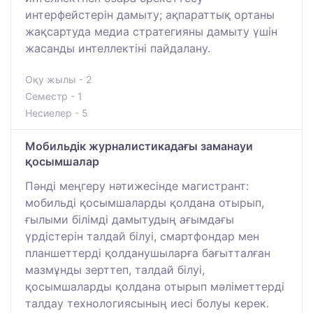
интерфейстерін дамыту; ақпараттық ортаны
жақсартуда медиа стратегияны дамыту үшін
жасанды интеллектіні пайдалану.
Оқу жылы - 2
Семестр - 1
Несиелер - 5
Мобильдік журналистикадағы заманауи
қосымшалар
Пәнді меңгеру нәтижесінде магистрант:
мобильді қосымшаларды қолдана отырып,
ғылыми білімді дамытудың ағымдағы
үрдістерін талдай білуі, смартфондар мен
планшеттерді қолданушыларға бағытталған
мазмұнды зерттеп, талдай білуі,
қосымшаларды қолдана отырып мәліметтерді
талдау технологиясының иесі болуы керек.