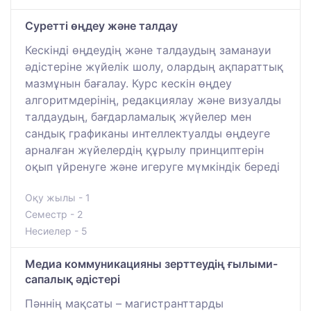
Суретті өңдеу және талдау
Кескінді өңдеудің және талдаудың заманауи
әдістеріне жүйелік шолу, олардың ақпараттық
мазмұнын бағалау. Курс кескін өңдеу
алгоритмдерінің, редакциялау және визуалды
талдаудың, бағдарламалық жүйелер мен
сандық графиканы интеллектуалды өңдеуге
арналған жүйелердің құрылу принциптерін
оқып үйренуге және игеруге мүмкіндік береді
Оқу жылы - 1
Семестр - 2
Несиелер - 5
Медиа коммуникацияны зерттеудің ғылыми-
сапалық әдістері
Пәннің мақсаты – магистранттарды