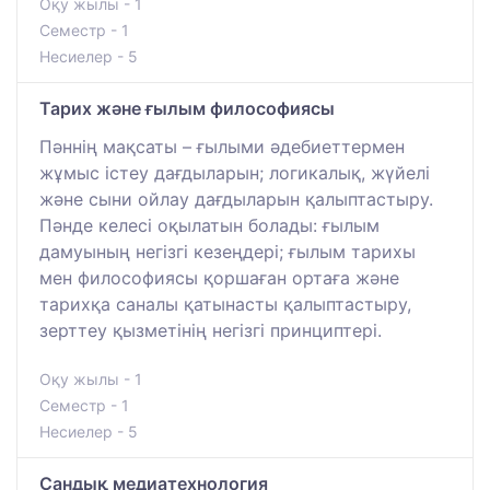
Оқу жылы - 1
Семестр - 1
Несиелер - 5
Тарих және ғылым философиясы
Пәннің мақсаты – ғылыми әдебиеттермен
жұмыс істеу дағдыларын; логикалық, жүйелі
және сыни ойлау дағдыларын қалыптастыру.
Пәнде келесі оқылатын болады: ғылым
дамуының негізгі кезеңдері; ғылым тарихы
мен философиясы қоршаған ортаға және
тарихқа саналы қатынасты қалыптастыру,
зерттеу қызметінің негізгі принциптері.
Оқу жылы - 1
Семестр - 1
Несиелер - 5
Сандық медиатехнология