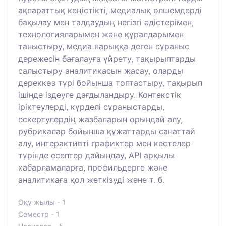
ақпараттық кеңістікті, медиалық өлшемдерді
бақылау мен талдаудың негізгі әдістерімен,
технологияларымен және құралдарымен
таныстыру, медиа нарыққа деген сұраныс
дәрежесін бағалауға үйрету, тақырыптарды
салыстыру аналитикасын жасау, оларды
дереккөз түрі бойынша топтастыру, тақырып
ішінде іздеуге дағдыландыру. Контекстік
іріктеулерді, күрделі сұраныстарды,
ескертулердің жазбаларын орындай алу,
рубрикалар бойынша құжаттарды санаттай
алу, интерактивті графиктер мен кестелер
түрінде есептер дайындау, API арқылы
хабарламаларға, профильдерге және
аналитикаға қол жеткізуді және т. б.
Оқу жылы - 1
Семестр - 1