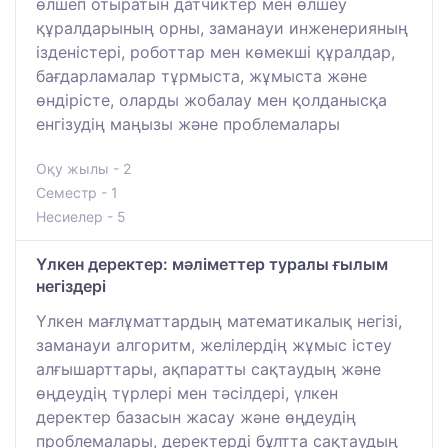
өлшеп отыратын датчиктер мен өлшеу
құралдарының орны, заманауи инженерияның
ізденістері, роботтар мен көмекші құралдар,
бағдарламалар тұрмыста, жұмыста және
өндірісте, оларды жобалау мен қолданысқа
енгізудің маңызы және проблемалары
Оқу жылы - 2
Семестр - 1
Несиелер - 5
Үлкен деректер: мәліметтер туралы ғылым
негіздері
Үлкен мағлұматтардың математикалық негізі,
заманауи алгоритм, желілердің жұмыс істеу
алғышарттары, ақпаратты сақтаудың және
өңдеудің түрлері мен тәсілдері, үлкен
деректер базасын жасау және өңдеудің
проблемалары, деректерді бұлтта сақтаудың