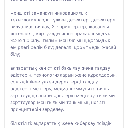
меншікті заманауи инновациялық
технологияларды: үлкен деректер, деректерді
визуализациялау, 3D принтерлер, жасанды
интеллект, виртуалды және аралас шындық
және т.б білу.; ғылым мен білімнің қоғамдық
өмірдегі рөлін білу; дәлелді қорытынды жасай
білу;
ақпараттық кеңістікті бақылау және талдау
әдістерін, технологияларын және құралдарын,
соның ішінде үлкен деректерді талдау
әдістерін меңгеру, медиа-коммуникацияны
зерттеудің сапалы әдістерін меңгеру, ғылыми
зерттеулер мен ғылыми танымның негізгі
принциптерін зерделеу.
біліктілігі: ақпараттық және киберқауіпсіздік