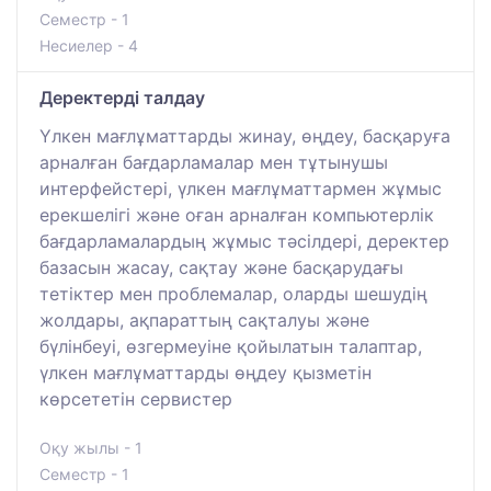
Семестр - 1
Несиелер - 4
Деректерді талдау
Үлкен мағлұматтарды жинау, өңдеу, басқаруға
арналған бағдарламалар мен тұтынушы
интерфейстері, үлкен мағлұматтармен жұмыс
ерекшелігі және оған арналған компьютерлік
бағдарламалардың жұмыс тәсілдері, деректер
базасын жасау, сақтау және басқарудағы
тетіктер мен проблемалар, оларды шешудің
жолдары, ақпараттың сақталуы және
бүлінбеуі, өзгермеуіне қойылатын талаптар,
үлкен мағлұматтарды өңдеу қызметін
көрсететін сервистер
Оқу жылы - 1
Семестр - 1