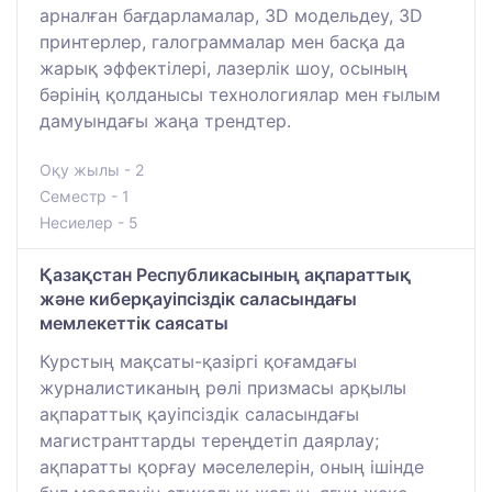
арналған бағдарламалар, 3D модельдеу, 3D
принтерлер, галограммалар мен басқа да
жарық эффектілері, лазерлік шоу, осының
бәрінің қолданысы технологиялар мен ғылым
дамуындағы жаңа трендтер.
Оқу жылы - 2
Семестр - 1
Несиелер - 5
Қазақстан Республикасының ақпараттық
және киберқауіпсіздік саласындағы
мемлекеттік саясаты
Курстың мақсаты-қазіргі қоғамдағы
журналистиканың рөлі призмасы арқылы
ақпараттық қауіпсіздік саласындағы
магистранттарды тереңдетіп даярлау;
ақпаратты қорғау мәселелерін, оның ішінде