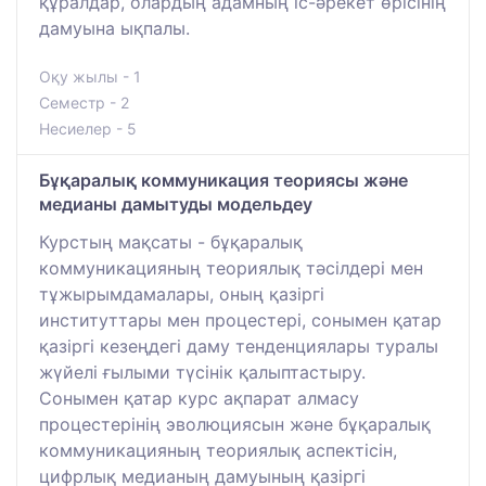
құралдар, олардың адамның іс-әрекет өрісінің
дамуына ықпалы.
Оқу жылы - 1
Семестр - 2
Несиелер - 5
Бұқаралық коммуникация теориясы және
медианы дамытуды модельдеу
Курстың мақсаты - бұқаралық
коммуникацияның теориялық тәсілдері мен
тұжырымдамалары, оның қазіргі
институттары мен процестері, сонымен қатар
қазіргі кезеңдегі даму тенденциялары туралы
жүйелі ғылыми түсінік қалыптастыру.
Сонымен қатар курс ақпарат алмасу
процестерінің эволюциясын және бұқаралық
коммуникацияның теориялық аспектісін,
цифрлық медианың дамуының қазіргі