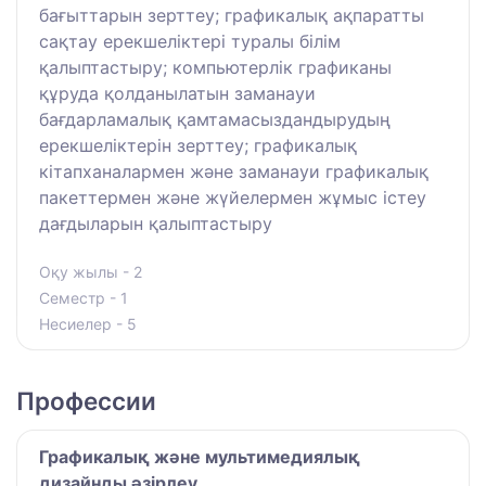
бағыттарын зерттеу; графикалық ақпаратты
сақтау ерекшеліктері туралы білім
қалыптастыру; компьютерлік графиканы
құруда қолданылатын заманауи
бағдарламалық қамтамасыздандырудың
ерекшеліктерін зерттеу; графикалық
кітапханалармен және заманауи графикалық
пакеттермен және жүйелермен жұмыс істеу
дағдыларын қалыптастыру
Оқу жылы - 2
Семестр - 1
Несиелер - 5
Профессии
Графикалық және мультимедиялық
дизайнды әзірлеу