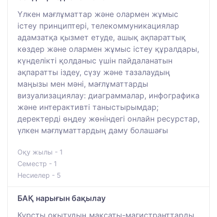
Үлкен мағлұматтар және олармен жұмыс
істеу принциптері, телекоммуникациялар
адамзатқа қызмет етуде, ашық ақпараттық
көздер және олармен жұмыс істеу құралдары,
күнделікті қолданыс үшін пайдаланатын
ақпаратты іздеу, сүзу және тазалаудың
маңызы мен мәні, мағлұматтарды
визуализациялау: диаграммалар, инфографика
және интерактивті таныстырымдар;
деректерді өңдеу жөніндегі онлайн ресурстар,
үлкен мағлұматтардың даму болашағы
Оқу жылы - 1
Семестр - 1
Несиелер - 5
БАҚ нарығын бақылау
Курсты оқытудың мақсаты-магистранттарды