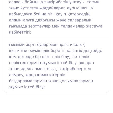
саласы бойынша тәжірибесін ұштауы, тосын
және күтпеген жағдайларда дұрыс шешім
қабылдауға бейінділігі, қауіп-қатерледің
алдын-алуға даярлығы және салааралық
ғылымда зерттеулер мен талдамалар жасауға
қабілеттігі;
ғылыми зерттеулер мен практикалық
қызметке мүмкіндік беретін кәсіптік деңгейде
кем дегенде бір шет тілін білу; шетелдік
серіктестермен жұмыс істей білу, ақпарат
және идеялармен, озық тәжірибелермен
алмасу, жаңа компьютерлік
бағдарламалармен және қосымшалармен
жұмыс істей білу;