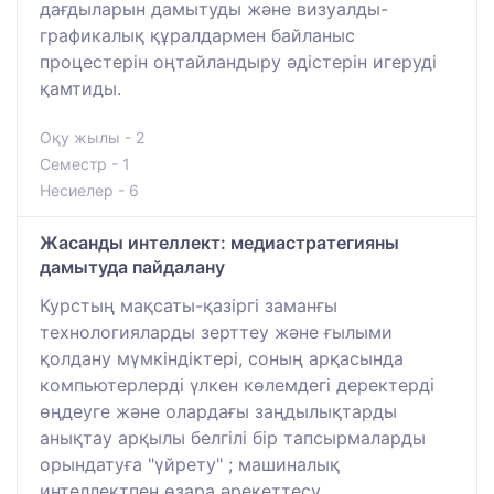
дағдыларын дамытуды және визуалды-
графикалық құралдармен байланыс
процестерін оңтайландыру әдістерін игеруді
қамтиды.
Оқу жылы - 2
Семестр - 1
Несиелер - 6
Жасанды интеллект: медиастратегияны
дамытуда пайдалану
Курстың мақсаты-қазіргі заманғы
технологияларды зерттеу және ғылыми
қолдану мүмкіндіктері, соның арқасында
компьютерлерді үлкен көлемдегі деректерді
өңдеуге және олардағы заңдылықтарды
анықтау арқылы белгілі бір тапсырмаларды
орындатуға "үйрету" ; машиналық
интеллектпен өзара әрекеттесу