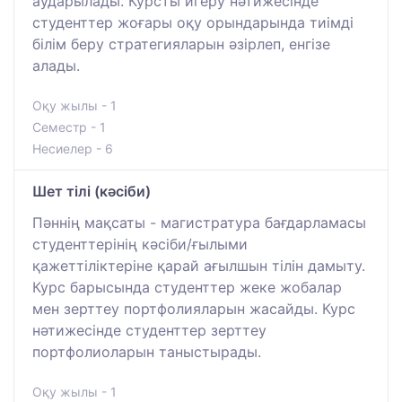
аударылады. Курсты игеру нәтижесінде
студенттер жоғары оқу орындарында тиімді
білім беру стратегияларын әзірлеп, енгізе
алады.
Оқу жылы - 1
Семестр - 1
Несиелер - 6
Шет тілі (кәсіби)
Пәннің мақсаты - магистратура бағдарламасы
студенттерінің кәсіби/ғылыми
қажеттіліктеріне қарай ағылшын тілін дамыту.
Курс барысында студенттер жеке жобалар
мен зерттеу портфолияларын жасайды. Курс
нәтижесінде студенттер зерттеу
портфолиоларын таныстырады.
Оқу жылы - 1