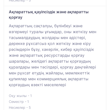
Несиелер - 5
Ақпараттық қауіпсіздік және ақпаратты
қорғау
Ақпараттың сақталуы, бүлінбеуі және
өзгермеуі туралы ұғымдар, оны жеткізу мен
тасымалдаудың жолдары мен әдістері,
дерекке рұхсатсыз қол жеткізу және кіру
рәсімдерін бұзу, хакерлік, кибер қауіпсіздік
және ақпараттық ресурстарды қорғау
шаралары, желідегі ақпаратты қорғаудың
құралдары мен тәсілдері, қорғау деңгейлері
мен рұхсат етудің жайлары, мемлекеттік
құпиялар мен коммерциялық ақпаратты
қорғаудың өзекті мәселелері
Оқу жылы - 1
Семестр - 1
Несиелер - 5