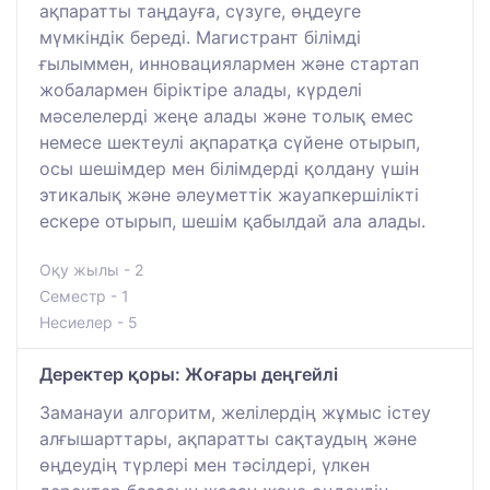
ақпаратты таңдауға, сүзуге, өңдеуге
мүмкіндік береді. Магистрант білімді
ғылыммен, инновациялармен және стартап
жобалармен біріктіре алады, күрделі
мәселелерді жеңе алады және толық емес
немесе шектеулі ақпаратқа сүйене отырып,
осы шешімдер мен білімдерді қолдану үшін
этикалық және әлеуметтік жауапкершілікті
ескере отырып, шешім қабылдай ала алады.
Оқу жылы - 2
Семестр - 1
Несиелер - 5
Деректер қоры: Жоғары деңгейлі
Заманауи алгоритм, желілердің жұмыс істеу
алғышарттары, ақпаратты сақтаудың және
өңдеудің түрлері мен тәсілдері, үлкен