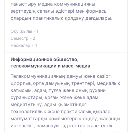
таныстыру медиа коммуникацияны
зерттеудің сапалы әдістері мен формасы
олардың практикалық қолдану дағдылары.
Оқу жылы - 1
Семестр - 2
Несиелер - 4
Информационное общество,
телекоммуникации и масс-медиа
Телекоммуникацияның дамуы және қазіргі
цифрлық орта дамуының тренттері, медиалық
қатысым, адам, тұлға және оның рухани
сұраныстары, қоғам және жеке адам,
медиатұтыну, адам қызметіндегі
технологиялық және практикалық қырлар,
мағлұматтарды компьютерлік өңдеу, жасанды
интеллект, заманауи гаджеттер және түрлі