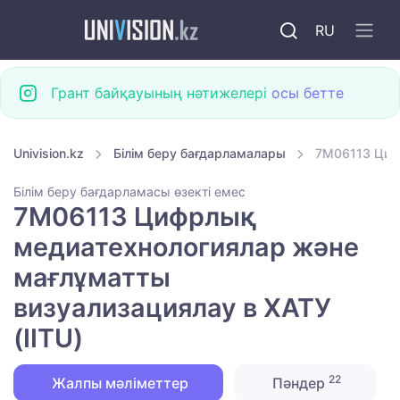
RU
Грант байқауының нәтижелері
осы бетте
Univision.kz
Білім беру бағдарламалары
7M06113 Цифр
Білім беру бағдарламасы өзекті емес
7M06113 Цифрлық
медиатехнологиялар және
мағлұматты
визуализациялау в ХАТУ
(IITU)
22
Жалпы мәліметтер
Пәндер