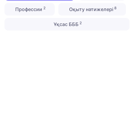
2
8
Профессии
Оқыту нәтижелері
2
Ұқсас БББ