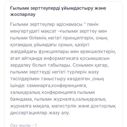
Ғылыми зерттеулерді ұйымдастыру және
жоспарлау
Ғылыми зерттеулер әдіснамасы " пәнін
меңгертудегі мақсат –ғылыми зерттеу мен
ғылыми білімнің негізгі принциптерін, оның
қоғамдық ұйымдағы орнын, қазіргі
жағдайдағы функциялары мен ерекшеліктерін,
атап айтқанда информатикаға қосымшасын
зерделеу болып табылады. Сонымен қатар,
ғылыми зерттеуді негізгі түрлерін жазу
тәсілдерімен таныстыру көзделген ,оның
ішінде: семинарға,конференцияға,
халықаралық конференцияға ғылыми
баяндама, ғылыми журналға,халықаралық
журналға мақала, магистрлік және докторлық
диссертациялар жазу алу.
Оқу жылы - 1