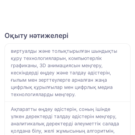
Оқыту нәтижелері
виртуалды және толықтырылған шындықты
құру технологияларын, компьютерлік
графиканы, 3D анимациясын меңгеру,
кескіндерді өңдеу және талдау әдістерін,
ғылым мен зерттеулерге арналған жаңа
цифрлық құрылғылар мен цифрлық медиа
технологияларды меңгеру.
Ақпаратты өңдеу әдістерін, соның ішінде
үлкен деректерді талдау әдістерін меңгеру,
аналитикалық деректерді әлеуметтік салада
қолдана білу, желі жұмысының алгоритмін,