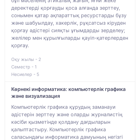
бұл мәселенің этикалық жағын, яғни жеке
деректерді қорғауды қоса алғанда зерттеу,
сонымен қатар ақпараттық ресурстарды бұзу
және шабуылдау, хакерлік, рұқсатсыз кіруден
қорғау әдістері сияқты ұғымдарды зерделеу;
желілер мен құрылғыларды қауіп-қатерлерден
қорғау.
Оқу жылы - 2
Семестр - 1
Несиелер - 5
Көрнекі информатика: компьютерлік графика
және визуализация
Компьютерлік графика құрудың заманауи
әдістерін зерттеу және оларды журналистің
кәсіби қызметінде қолдану дағдыларын
қалыптастыру. Компьютерлік графика
саласындағы информатика дамуының негізгі