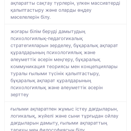
ақпаратты сақтау түрлерін, үлкен массивтерді
қалыптастыру және оларды өңдеу
мәселелерін білу.
жоғары білім беруді дамытудың
психологиялық-педагогикалық
стратегияларын зерделеу, бұқаралық ақпарат
құралдарының психологиялық және
әлеуметтік әсерін меңгеру, бұқаралық
коммуникация теориясы мен концепциялары
туралы ғылыми түсінік қалыптастыру,
бұқаралық ақпарат құралдарының
психологиялық және әлеуметтік әсерін
зерттеу
ғылыми ақпаратпен жұмыс істеу дағдыларын,
логикалық, жүйелі және сыни тұрғыдан ойлау
дағдыларын дамыту, ғылыми ақпараттың
тарихы мен философиясын білу.