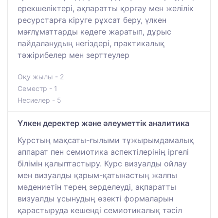
ерекшеліктері, ақпаратты қорғау мен желілік
ресурстарға кіруге рұхсат беру, үлкен
мағлұматтарды кәдеге жаратып, дұрыс
пайдаланудың негіздері, практикалық
тәжірибелер мен зерттеулер
Оқу жылы - 2
Семестр - 1
Несиелер - 5
Үлкен деректер және әлеуметтік аналитика
Курстың мақсаты-ғылыми тұжырымдамалық
аппарат пен семиотика аспектілерінің іргелі
білімін қалыптастыру. Курс визуалды ойлау
мен визуалды қарым-қатынастың жалпы
мәдениетін терең зерделеуді, ақпаратты
визуалды ұсынудың өзекті формаларын
қарастыруда кешенді семиотикалық тәсіл