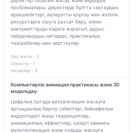
деректер базасын жасау және өңдеудің
проблемалары, деректерді бұлтта сақтаудың
ерекшеліктері, ақпаратты қорғау мен желілік
ресурстарға кіруге рұхсат беру, үлкен
мағлұматтарды кәдеге жаратып, дұрыс
пайдаланудың негіздері, практикалық
тәжірибелер мен зерттеулер
Оқу жылы - 2
Семестр - 1
Несиелер - 5
Компьютерлік анимация практикасы және 3D
модельдеу
Цифрлық ортада визуализация жасауға
артықшылық берілу себептері, бейнефильм
өндірісіндегі жаңа тенденциялар,
анимациялық эффектілер, қазіргі заманғы
мультипликация және оларды жасауға