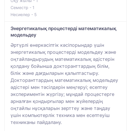
Оқу жылы - 1
Семестр - 1
Несиелер - 5
Энергетикалық процестерді математикалық
модельдеу
Әртүрлі өнеркәсіптік кәсіпорындар үшін
энергетикалық процестерді модельдеу және
оңтайландырудың математикалық әдістерін
қолдану бойынша докторанттардың білім,
білік және дағдыларын қалыптастыру.
Докторанттардың математикалық модельдеу
әдістері мен тәсілдерін меңгеруі; есептеу
экспериментін жүргізу; мұндай процестерге
арналған қондырғылар мен жүйелердің
оңтайлы нұсқаларын зерттеу және таңдау
үшін компьютерлік техника мен есептеуіш
техниканы пайдалану.