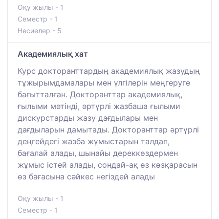
Оқу жылы - 1
Семестр - 1
Несиелер - 5
Академиялық хат
Курс докторанттардың академиялық жазудың
тұжырымдамалары мен үлгілерін меңгеруге
бағытталған. Докторанттар академиялық,
ғылыми мәтінді, әртүрлі жазбаша ғылыми
дискурстарды жазу дағдылары мен
дағдыларын дамытады. Докторанттар әртүрлі
деңгейдегі жазба жұмыстарын талдап,
бағалай алады, шынайы дереккөздермен
жұмыс істей алады, сондай-ақ өз көзқарасын
өз бағасына сәйкес негіздей алады
Оқу жылы - 1
Семестр - 1