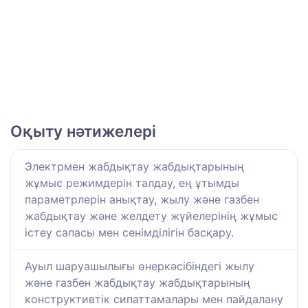
Оқыту нәтижелері
Электрмен жабдықтау жабдықтарының
жұмыс режимдерін талдау, ең ұтымды
параметрлерін анықтау, жылу және газбен
жабдықтау және желдету жүйелерінің жұмыс
істеу сапасы мен сенімділігін басқару.
Ауыл шаруашылығы өнеркәсібіндегі жылу
және газбен жабдықтау жабдықтарының
конструктивтік сипаттамалары мен пайдалану