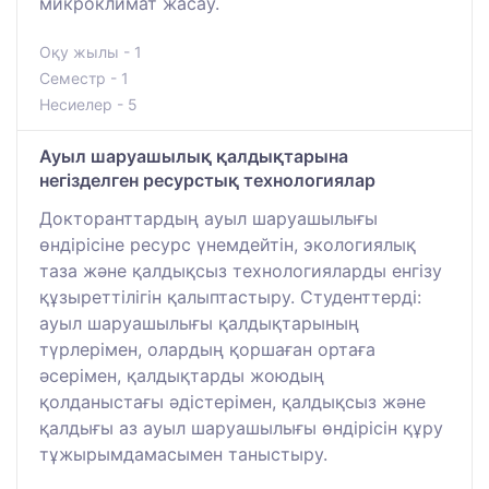
микроклимат жасау.
Оқу жылы - 1
Семестр - 1
Несиелер - 5
Ауыл шаруашылық қалдықтарына
негізделген ресурстық технологиялар
Докторанттардың ауыл шаруашылығы
өндірісіне ресурс үнемдейтін, экологиялық
таза және қалдықсыз технологияларды енгізу
құзыреттілігін қалыптастыру. Студенттерді:
ауыл шаруашылығы қалдықтарының
түрлерімен, олардың қоршаған ортаға
әсерімен, қалдықтарды жоюдың
қолданыстағы әдістерімен, қалдықсыз және
қалдығы аз ауыл шаруашылығы өндірісін құру
тұжырымдамасымен таныстыру.