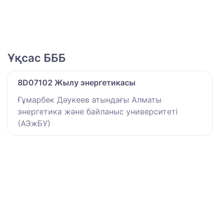
Ұқсас БББ
8D07102 Жылу энергетикасы
Ғұмарбек Дәукеев атындағы Алматы
энергетика және байланыс университеті
(АЭжБУ)