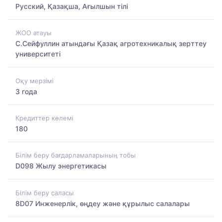
Русский, Қазақша, Ағылшын тілі
ЖОО атауы
С.Сейфуллин атындағы Қазақ агротехникалық зерттеу
университеті
Оқу мерзімі
3 года
Кредиттер көлемі
180
Білім беру бағдарламаларының тобы
D098 Жылу энергетикасы
Білім беру саласы
8D07 Инженерлік, өңдеу және құрылыс салалары