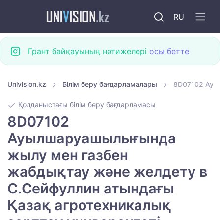
RU
Грант байқауының нәтижелері
осы бетте
Univision.kz
Білім беру бағдарламалары
8D07102 Ауы
Қолданыстағы білім беру бағдарламасы
8D07102
Ауылшаруашылығында
жылу мен газбен
жабдықтау және желдету в
С.Сейфуллин атындағы
Қазақ агротехникалық