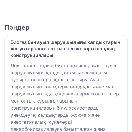
Пәндер
Биогаз бен ауыл шаруашылығы қалдықтарын
жағуға арналған оттық пен жанарғылардың
конструкциялары
Докторанттардың биогазды жағу және ауыл
шаруашылығы қалдықтары саласындағы
құзыреттіліктерін қалыптастыру. Ауыл
шаруашылығы өнімдерін өндіруде және мал
шаруашылығында қолдануға арналған пештер
мен оттық құрылғыларының
конструкцияларын білу, ресурстарды
үнемдеуге, қалдықтарды жоюға және
энергетикалық жүйелерді
декарбонизациялауға бағытталған жаңа