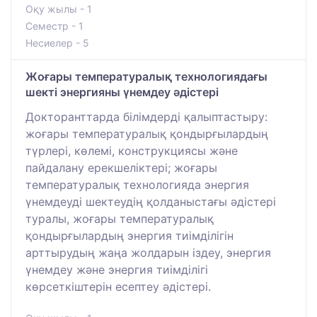
Оқу жылы - 1
Семестр - 1
Несиелер - 5
Жоғары температуралық технологиядағы
шекті энергияны үнемдеу әдістері
Докторанттарда білімдерді қалыптастыру:
жоғары температуралық қондырғылардың
түрлері, көлемі, конструкциясы және
пайдалану ерекшеліктері; жоғары
температуралық технологияда энергия
үнемдеуді шектеудің қолданыстағы әдістері
туралы, жоғары температуралық
қондырғылардың энергия тиімділігін
арттырудың жаңа жолдарын іздеу, энергия
үнемдеу және энергия тиімділігі
көрсеткіштерін есептеу әдістері.