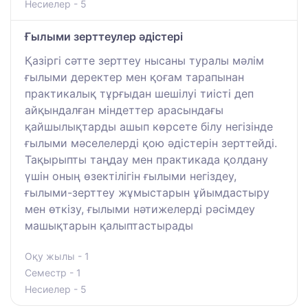
Несиелер - 5
Ғылыми зерттеулер әдістері
Қазіргі сәтте зерттеу нысаны туралы мәлім
ғылыми деректер мен қоғам тарапынан
практикалық тұрғыдан шешілуі тиісті деп
айқындалған міндеттер арасындағы
қайшылықтарды ашып көрсете білу негізінде
ғылыми мәселелерді қою әдістерін зерттейді.
Тақырыпты таңдау мен практикада қолдану
үшін оның өзектілігін ғылыми негіздеу,
ғылыми-зерттеу жұмыстарын ұйымдастыру
мен өткізу, ғылыми нәтижелерді рәсімдеу
машықтарын қалыптастырады
Оқу жылы - 1
Семестр - 1
Несиелер - 5