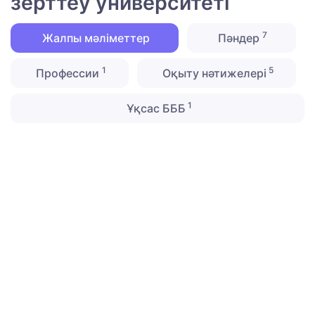
зерттеу университеті
7
Жалпы мәліметтер
Пәндер
1
5
Профессии
Оқыту нәтижелері
1
Ұқсас БББ