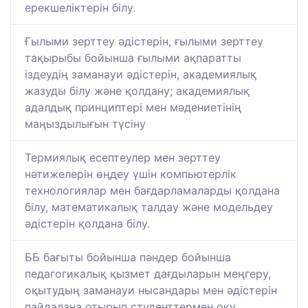
ерекшеліктерін білу.
Ғылыми зерттеу әдістерін, ғылыми зерттеу
тақырыбы бойынша ғылыми ақпаратты
іздеудің заманауи әдістерін, академиялық
жазуды білу және қолдану; академиялық
адалдық принциптері мен мәдениетінің
маңыздылығын түсіну
Термиялық есептеулер мен зерттеу
нәтижелерін өңдеу үшін компьютерлік
технологиялар мен бағдарламаларды қолдана
білу, математикалық талдау және модельдеу
әдістерін қолдана білу.
ББ бағыты бойынша пәндер бойынша
педагогикалық қызмет дағдыларын меңгеру,
оқытудың заманауи нысандары мен әдістерін
пайдалана отырып студенттермен оқу