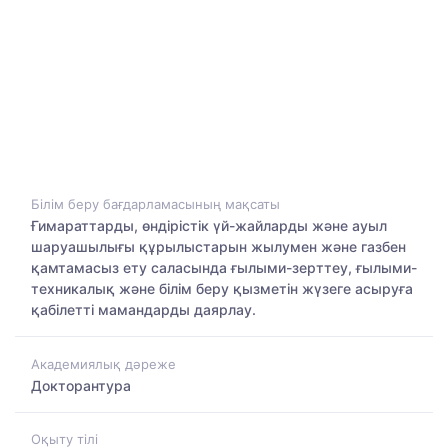
Білім беру бағдарламасының мақсаты
Ғимараттарды, өндірістік үй-жайларды және ауыл
шаруашылығы құрылыстарын жылумен және газбен
қамтамасыз ету саласында ғылыми-зерттеу, ғылыми-
техникалық және білім беру қызметін жүзеге асыруға
қабілетті мамандарды даярлау.
Академиялық дәреже
Докторантура
Оқыту тілі