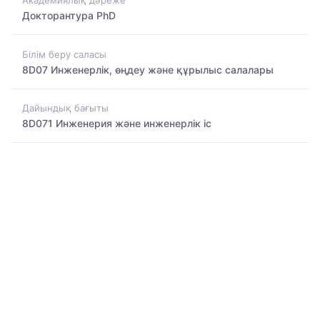
Академиялық дәреже
Докторантура PhD
Білім беру саласы
8D07 Инженерлік, өңдеу және құрылыс салалары
Дайындық бағыты
8D071 Инженерия және инженерлік іс