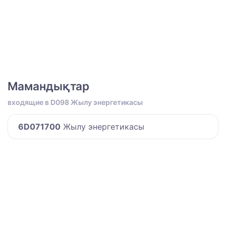
Мамандықтар
входящие в D098 Жылу энергетикасы
6D071700
Жылу энергетикасы