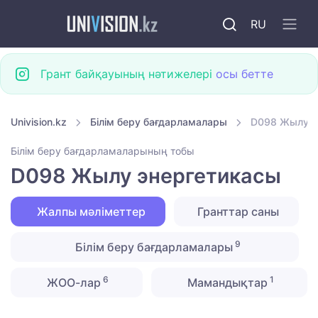
RU
Грант байқауының нәтижелері
осы бетте
Univision.kz
Білім беру бағдарламалары
D098 Жылу э
Білім беру бағдарламаларының тобы
D098 Жылу энергетикасы
Жалпы мәліметтер
Гранттар саны
9
Білім беру бағдарламалары
6
1
ЖОО-лар
Мамандықтар