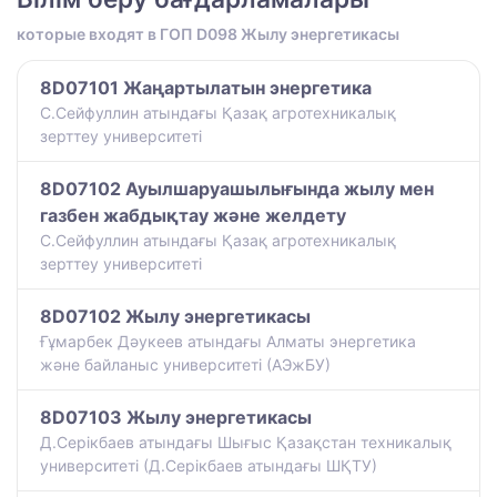
которые входят в ГОП D098 Жылу энергетикасы
8D07101 Жаңартылатын энергетика
С.Сейфуллин атындағы Қазақ агротехникалық
зерттеу университеті
8D07102 Ауылшаруашылығында жылу мен
газбен жабдықтау және желдету
С.Сейфуллин атындағы Қазақ агротехникалық
зерттеу университеті
8D07102 Жылу энергетикасы
Ғұмарбек Дәукеев атындағы Алматы энергетика
және байланыс университеті (АЭжБУ)
8D07103 Жылу энергетикасы
Д.Серікбаев атындағы Шығыс Қазақстан техникалық
университеті (Д.Серікбаев атындағы ШҚТУ)