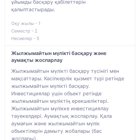
ұйымды басқару қабілеттерін
қалыптастырады.
Оқу жылы - 1
Семестр - 2
Несиелер - 5
Жылжымайтын мүлікті басқару және
аумақты жоспарлау
Жылжымайтын мүлікті басқару түсінігі мен
мақсаттары. Кәсіпкерлік қызмет түрі ретінде
жылжымайтын мүлікті басқару.
Инвестициялар үшін объект ретінде
жылжымайтын мүліктің ерекшеліктері.
Жылжымайтын мүлікке инвестициялау
тәуекелдері. Аумақтық жоспарлау. Қала
аумағын және жылжымайтын мүлік
объектілерін дамыту жобалары (бас
жоспары).