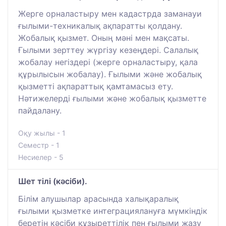
Жерге орналастыру мен кадастрда заманауи
ғылыми-техникалық ақпаратты қолдану.
Жобалық қызмет. Оның мәні мен мақсаты.
Ғылыми зерттеу жүргізу кезеңдері. Салалық
жобалау негіздері (жерге орналастыру, қала
құрылысын жобалау). Ғылыми және жобалық
қызметті ақпараттық қамтамасыз ету.
Нәтижелерді ғылыми және жобалық қызметте
пайдалану.
Оқу жылы - 1
Семестр - 1
Несиелер - 5
Шет тілі (кәсіби).
Білім алушылар арасында халықаралық
ғылыми қызметке интеграциялануға мүмкіндік
беретін кәсіби құзыреттілік пен ғылыми жазу