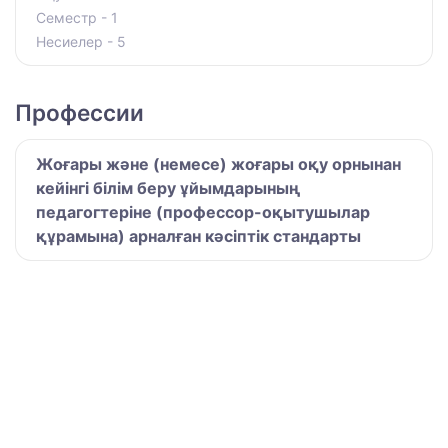
Семестр - 1
Несиелер - 5
Профессии
Жоғары және (немесе) жоғары оқу орнынан
кейінгі білім беру ұйымдарының
педагогтеріне (профессор-оқытушылар
құрамына) арналған кәсіптік стандарты