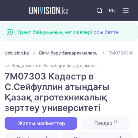
RU
Грант байқауының нәтижелері
осы бетте
Univision.kz
Білім беру бағдарламалары
7M07303 Када
Қолданыстағы білім беру бағдарламасы
7M07303 Кадастр в
С.Сейфуллин атындағы
Қазақ агротехникалық
зерттеу университеті
17
Жалпы мәліметтер
Пәндер
1
6