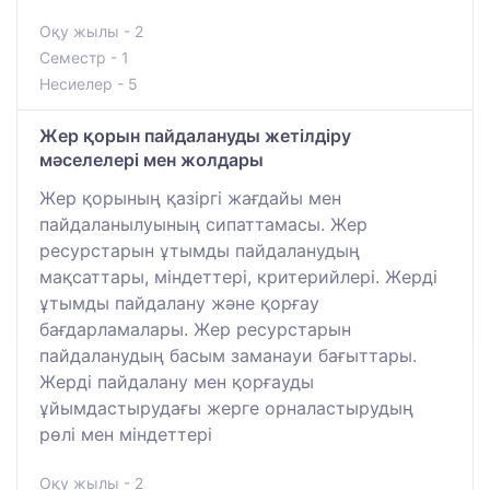
Оқу жылы - 2
Семестр - 1
Несиелер - 5
Жер қорын пайдалануды жетілдіру
мәселелері мен жолдары
Жер қорының қазіргі жағдайы мен
пайдаланылуының сипаттамасы. Жер
ресурстарын ұтымды пайдаланудың
мақсаттары, міндеттері, критерийлері. Жерді
ұтымды пайдалану және қорғау
бағдарламалары. Жер ресурстарын
пайдаланудың басым заманауи бағыттары.
Жерді пайдалану мен қорғауды
ұйымдастырудағы жерге орналастырудың
рөлі мен міндеттері
Оқу жылы - 2