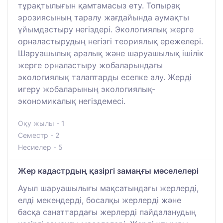
тұрақтылығын қамтамасыз ету. Топырақ
эрозиясының таралу жағдайында аумақты
ұйымдастыру негіздері. Экологиялық жерге
орналастырудың негізгі теориялық ережелері.
Шаруашылық аралық және шаруашылық ішілік
жерге орналастыру жобаларындағы
экологиялық талаптарды есепке алу. Жерді
игеру жобаларының экологиялық-
экономикалық негіздемесі.
Оқу жылы - 1
Семестр - 2
Несиелер - 5
Жер кадастрдың қазіргі замаңғы мәселелері
Ауыл шаруашылығы мақсатындағы жерлерді,
елді мекендерді, босалқы жерлерді және
басқа санаттардағы жерлерді пайдаланудың