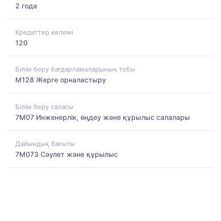
2 года
Кредиттер көлемі
120
Білім беру бағдарламаларының тобы
M128 Жерге орналастыру
Білім беру саласы
7M07 Инженерлік, өңдеу және құрылыс салалары
Дайындық бағыты
7M073 Сәулет және құрылыс