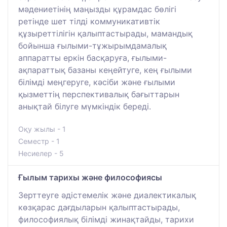
мәдениетінің маңызды құрамдас бөлігі
ретінде шет тілді коммуникативтік
құзыреттілігін қалыптастырады, мамандық
бойынша ғылыми-тұжырымдамалық
аппаратты еркін басқаруға, ғылыми-
ақпараттық базаны кеңейтуге, кең ғылыми
білімді меңгеруге, кәсіби және ғылыми
қызметтің перспективалық бағыттарын
анықтай білуге мүмкіндік береді.
Оқу жылы - 1
Семестр - 1
Несиелер - 5
Ғылым тарихы және философиясы
Зерттеуге әдістемелік және диалектикалық
көзқарас дағдыларын қалыптастырады,
философиялық білімді жинақтайды, тарихи