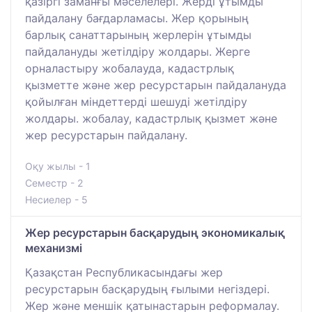
қазіргі заманғы мәселелері. Жерді ұтымды
пайдалану бағдарламасы. Жер қорының
барлық санаттарының жерлерін ұтымды
пайдалануды жетілдіру жолдары. Жерге
орналастыру жобалауда, кадастрлық
қызметте және жер ресурстарын пайдалануда
қойылған міндеттерді шешуді жетілдіру
жолдары. жобалау, кадастрлық қызмет және
жер ресурстарын пайдалану.
Оқу жылы - 1
Семестр - 2
Несиелер - 5
Жер ресурстарын басқарудың экономикалық
механизмі
Қазақстан Республикасындағы жер
ресурстарын басқарудың ғылыми негіздері.
Жер және меншік қатынастарын реформалау.