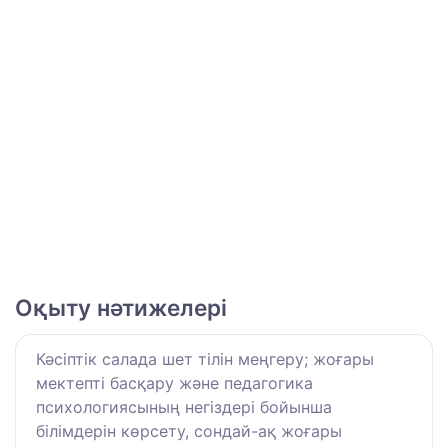
Оқыту нәтижелері
Кәсіптік салада шет тілін меңгеру; жоғары
мектепті басқару және педагогика
психологиясының негіздері бойынша
білімдерін көрсету, сондай-ақ жоғары