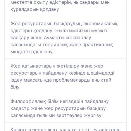
мектепте оқыту әдістерін, нысандары мен
құралдарын қолдану
Жер ресурстарын басқарудың экономикалық
әдістерін қолдану; жылжымайтын мүлікті
басқару және Аумақты жоспарлау
саласындағы теориялық және практикалық
міндеттерді шешу
Жер қатынастарын жетілдіру және жер
ресурстарын пайдалану кезінде шешімдерді
іздеу мақсатында проблемаларды анықтай
білу
Философиялық білім негіздерін пайдалану,
кадастр және жер ресурстарын басқару
саласында ғылыми зерттеулер жүргізу
Қазіргі кезеңде жер саясатын реттеу әдістерін