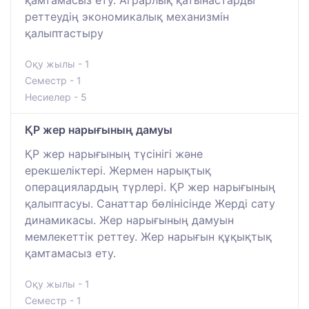
қамтамасыз ету. Аграрлық қатынастарды
реттеудің экономикалық механизмін
қалыптастыру
Оқу жылы - 1
Семестр - 1
Несиелер - 5
ҚР жер нарығының дамуы
ҚР жер нарығының түсінігі және
ерекшеліктері. Жермен нарықтық
операциялардың түрлері. ҚР жер нарығының
қалыптасуы. Санаттар бөлінісінде Жерді сату
динамикасы. Жер нарығының дамуын
мемлекеттік реттеу. Жер нарығын құқықтық
қамтамасыз ету.
Оқу жылы - 1
Семестр - 1