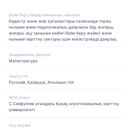
Білім беру бағдарламасының мақсаты
Кадастр және жер қатынастары саласында терең
ғылыми және педагогикалық даярлығы бар жоғары,
жоғары оқу орнынан кейінгі білім беру жүйесі және
ғылыми-зерттеу секторы үшін магистрлерді даярлау.
Академиялық дәреже
Магистратура
Оқыту тілі
Русский, Қазақша, Ағылшын тілі
ЖОО атауы
С.Сейфуллин атындағы Қазақ агротехникалық зерттеу
университеті
Оқу мерзімі