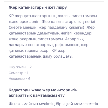
Жер қатынастарын жетілдіру
ҚР жер қатынастарының жалпы сипаттамасы
және ерекшелігі. Жер қатынастарының негізі
(жерге меншік, жер пайдалану құқығы). Жер
қатынастарын дамытудың негізгі кезеңдері
және олардың сипаттамасы. Аграрлық
дағдарыс пен аграрлық реформаның жер
қатынастарына әсері. ҚР жер
қатынастарының даму болашағы.
Оқу жылы - 2
Семестр - 1
Несиелер - 6
Кадастрды және жер мониторингін
ақпараттық қамтамасыз ету
Жылжымайтын мүліктің бірыңғай мемлекеттік