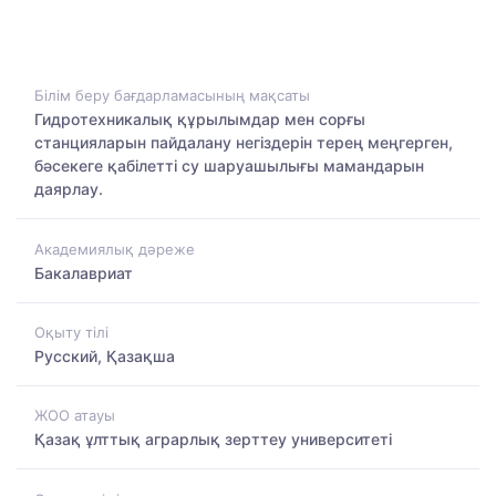
Білім беру бағдарламасының мақсаты
Гидротехникалық құрылымдар мен сорғы
станцияларын пайдалану негіздерін терең меңгерген,
бәсекеге қабілетті су шаруашылығы мамандарын
даярлау.
Академиялық дәреже
Бакалавриат
Оқыту тілі
Русский, Қазақша
ЖОО атауы
Қазақ ұлттық аграрлық зерттеу университеті