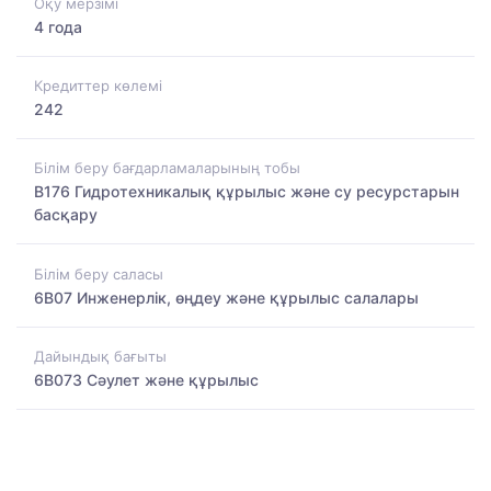
Оқу мерзімі
4 года
Кредиттер көлемі
242
Білім беру бағдарламаларының тобы
B176 Гидротехникалық құрылыс және су ресурстарын
басқару
Білім беру саласы
6B07 Инженерлік, өңдеу және құрылыс салалары
Дайындық бағыты
6B073 Сәулет және құрылыс