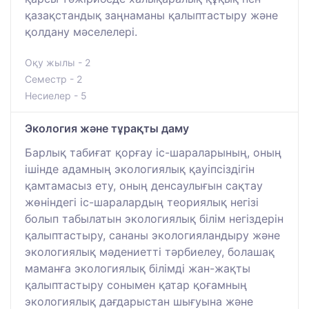
қазақстандық заңнаманы қалыптастыру және
қолдану мәселелері.
Оқу жылы - 2
Семестр - 2
Несиелер - 5
Экология және тұрақты даму
Барлық табиғат қорғау іс-шараларының, оның
ішінде адамның экологиялық қауіпсіздігін
қамтамасыз ету, оның денсаулығын сақтау
жөніндегі іс-шаралардың теориялық негізі
болып табылатын экологиялық білім негіздерін
қалыптастыру, сананы экологияландыру және
экологиялық мәдениетті тәрбиелеу, болашақ
маманға экологиялық білімді жан-жақты
қалыптастыру сонымен қатар қоғамның
экологиялық дағдарыстан шығуына және