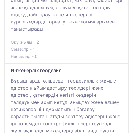
оның ішінде металдардың жіктелуі, қасиеттері
және қолданылуы, сонымен қатар оларды
өңдеу, дайындау және инженерлік
құрылымдарды орнату технологияларымен
таныстырады.
Оқу жылы - 2
Семестр - 1
Несиелер - 6
Инженерлік геодезия
Бұрыштарды өлшеудегі геодезиялық жұмыс
әдістерін ұйымдастыру тәсілдері және
әдістері, қателердің негізгі көздерін
талдауымен асып кетуді анықтау және өлшеу
нәтижелерінің дұрыстығын бағалау
қарастырылған; атуды зерттеу әдістерін және
ірі көлемдегі топографиялық зерттеулерді
жүргізуді, елді мекендерді абаттандырудың