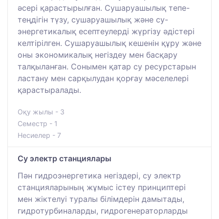
әсері қарастырылған. Сушаруашылық тепе-
теңдігін түзу, сушаруашылық және су-
энергетикалық есептеулерді жүргізу әдістері
келтірілген. Сушаруашылық кешенін құру және
оны экономикалық негіздеу мен басқару
талқыланған. Сонымен қатар су ресурстарын
ластану мен сарқылудан қорғау мәселелері
қарастыралады.
Оқу жылы - 3
Семестр - 1
Несиелер - 7
Су электр станциялары
Пән гидроэнергетика негіздері, су электр
станцияларының жұмыс істеу принциптері
мен жіктелуі туралы білімдерін дамытады,
гидротурбиналарды, гидрогенераторларды