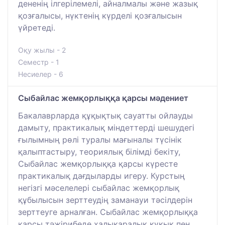
дененің ілгерілемелі, айналмалы және жазық
қозғалысы, нүктенің күрделі қозғалысын
үйретеді.
Оқу жылы - 2
Семестр - 1
Несиелер - 6
Сыбайлас жемқорлыққа қарсы мәдениет
Бакалаврларда құқықтық сауатты ойлауды
дамыту, практикалық міндеттерді шешудегі
ғылымның рөлі туралы мағыналы түсінік
қалыптастыру, теориялық білімді бекіту,
Сыбайлас жемқорлыққа қарсы күресте
практикалық дағдыларды игеру. Курстың
негізгі мәселелері сыбайлас жемқорлық
құбылысын зерттеудің заманауи тәсілдерін
зерттеуге арналған. Сыбайлас жемқорлыққа
қарсы тәжірибеде халықаралық құқық пен