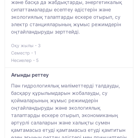
және басқа да жабдықтарды, энергетикалық
сипаттамаларды есептеу әдістерін және
экологиялық талаптарды ескере отырып, су
электр станцияларының жұмыс режимдерін
оңтайландыруды зерттейді.
Оқу жылы - 3
Семестр - 1
Несиелер - 5
Ағынды реттеу
Пән гидрологиялық мәліметтерді талдауды,
басқару құрылымдарын жобалауды, су
қоймаларының жұмыс режимдерін
оңтайландыруды және экологиялық
талаптарды ескере отырып, экономиканың
әртүрлі салаларын және халықты сумен
қамтамасыз етуді қамтамасыз етуді қамтитын
өзен ағынын реттеу әдістері мен принциптерін