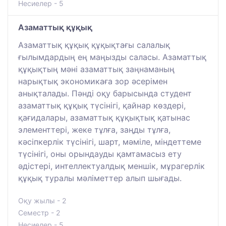
Несиелер - 5
Азаматтық құқық
Азаматтық құқық құқықтағы салалық
ғылымдардың ең маңызды саласы. Азаматтық
құқықтың мәні азаматтық заңнаманың
нарықтық экономикаға зор әсерімен
анықталады. Пәнді оқу барысында студент
азаматтық құқық түсінігі, қайнар көздері,
қағидалары, азаматтық құқықтық қатынас
элементтері, жеке тұлға, заңды тұлға,
кәсіпкерлік түсінігі, шарт, мәміле, міндеттеме
түсінігі, оны орындауды қамтамасыз ету
әдістері, интеллектуалдық меншік, мұрагерлік
құқық туралы мәліметтер алып шығады.
Оқу жылы - 2
Семестр - 2
Несиелер - 5