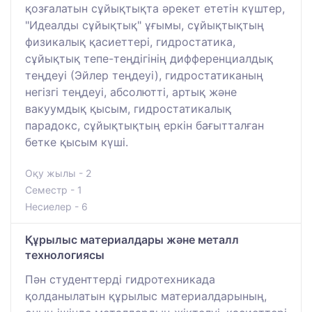
қозғалатын сұйықтықта әрекет ететін күштер,
"Идеалды сұйықтық" ұғымы, сұйықтықтың
физикалық қасиеттері, гидростатика,
сұйықтық тепе-теңдігінің дифференциалдық
теңдеуі (Эйлер теңдеуі), гидростатиканың
негізгі теңдеуі, абсолютті, артық және
вакуумдық қысым, гидростатикалық
парадокс, сұйықтықтың еркін бағытталған
бетке қысым күші.
Оқу жылы - 2
Семестр - 1
Несиелер - 6
Құрылыс материалдары және металл
технологиясы
Пән студенттерді гидротехникада
қолданылатын құрылыс материалдарының,