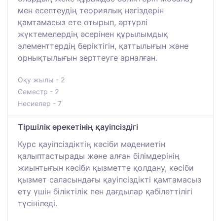
мен есептеудің теориялық негіздерін
қамтамасыз ете отырып, әртүрлі
жүктемелердің әсерінен құрылымдық
элементтердің беріктігін, қаттылығын және
орнықтылығын зерттеуге арналған.
Оқу жылы - 2
Семестр - 2
Несиелер - 7
Тіршілік әрекетінің қауіпсіздігі
Курс қауіпсіздіктің кәсіби мәдениетін
қалыптастырады және алған білімдерінің
жиынтығын кәсіби қызметте қолдану, кәсіби
қызмет саласындағы қауіпсіздікті қамтамасыз
ету үшін біліктілік пен дағдылар қабілеттілігі
түсініледі.