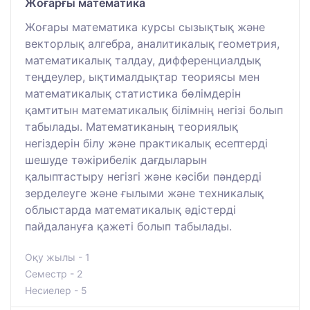
Жоғарғы математика
Жоғары математика курсы сызықтық және
векторлық алгебра, аналитикалық геометрия,
математикалық талдау, дифференциалдық
теңдеулер, ықтималдықтар теориясы мен
математикалық статистика бөлімдерін
қамтитын математикалық білімнің негізі болып
табылады. Математиканың теориялық
негіздерін білу және практикалық есептерді
шешуде тәжірибелік дағдыларын
қалыптастыру негізгі және кәсіби пәндерді
зерделеуге және ғылыми және техникалық
облыстарда математикалық әдістерді
пайдалануға қажеті болып табылады.
Оқу жылы - 1
Семестр - 2
Несиелер - 5