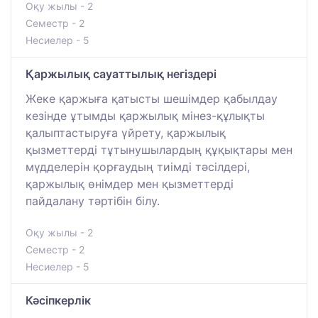
Оқу жылы - 2
Семестр - 2
Несиелер - 5
Қаржылық сауаттылық негіздері
Жеке қаржыға қатысты шешімдер қабылдау
кезінде ұтымды қаржылық мінез-құлықты
қалыптастыруға үйрету, қаржылық
қызметтерді тұтынушылардың құқықтары мен
мүдделерін қорғаудың тиімді тәсілдері,
қаржылық өнімдер мен қызметтерді
пайдалану тәртібін білу.
Оқу жылы - 2
Семестр - 2
Несиелер - 5
Кәсіпкерлік