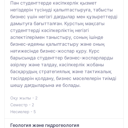
Пән студенттерде кәсіпкерлік қызмет
негіздерін түсінуді қалыптастыруға, табысты
бизнес үшін негізгі дағдылар мен құзыреттерді
дамытуға бағытталған. Курстың мақсаты
студенттерді кәсіпкерліктің негізгі
аспектілерімен таныстыру, соның ішінде
бизнес-идеяны қалыптастыру және оның
нәтижесінде бизнес-жоспар құру. Курс
барысында студенттер бизнес-жоспарларды
әзірлеу және талдау, кәсіпкерлік жобаны
басқарудың стратегиялық және тактикалық
тәсілдерін қолдану, бизнес мәселелерін тиімді
шешу дағдыларына ие болады.
Оқу жылы - 2
Семестр - 2
Несиелер - 5
Геология және гидрогеология