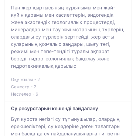
Пән жер қыртысының құрылымы мен жай-
күйін құрамы мен қасиеттерін, эндогендік
және экзогендік геологиялық процестерді,
минералдар мен тау жыныстарының түрлерін,
олардағы су түрлерін зерттейді, жер асты
суларының қозғалыс заңдары, шығу тегі,
режимі мен тепе-теңдігі туралы ақпарат
береді, гидрогеологиялық бақылау және
гидротехникалық құрылыс
Оқу жылы - 2
Семестр - 2
Несиелер - 6
Су ресурстарын кешенді пайдалану
Бұл курста негізгі су тұтынушылар, олардың
ерекшеліктері, су көздеріне деген талаптары
мен басқа да су пайдаланушыларға тигізетін