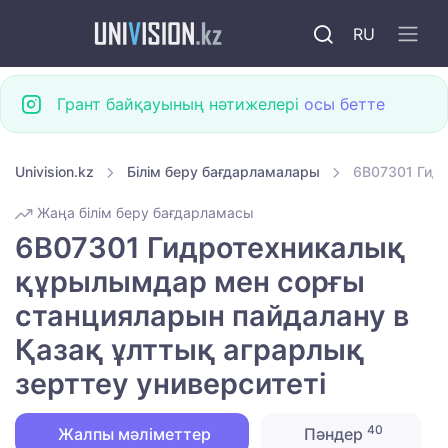
RU
Грант байқауының нәтижелері
осы бетте
Univision.kz
Білім беру бағдарламалары
6B07301 Гидр
Жаңа білім беру бағдарламасы
6B07301 Гидротехникалық
құрылымдар мен сорғы
станцияларын пайдалану в
Қазақ ұлттық аграрлық
зерттеу университеті
40
Жалпы мәліметтер
Пәндер