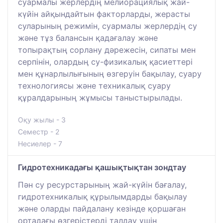
суармалы жерлердің мелиорациялық жай-
күйін айқындайтын факторларды, жерасты
суларының режимін, суармалы жерлердің су
және тұз балансын қадағалау және
топырақтың сорлану дәрежесін, сипаты мен
серпінін, олардың су-физикалық қасиеттері
мен құнарлылығының өзгеруін бақылау, суару
технологиясы және техникалық суару
құралдарының жұмысы таныстырылады.
Оқу жылы - 3
Семестр - 2
Несиелер - 7
Гидротехникадағы қашықтықтан зондтау
Пән су ресурстарының жай-күйін бағалау,
гидротехникалық құрылымдарды бақылау
және оларды пайдалану кезінде қоршаған
ортадағы өзгерістерді талдау үшін