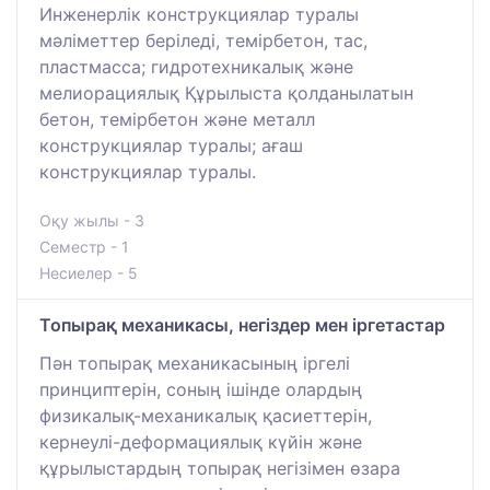
Инженерлік конструкциялар туралы
мәліметтер беріледі, темірбетон, тас,
пластмасса; гидротехникалық және
мелиорациялық Құрылыста қолданылатын
бетон, темірбетон және металл
конструкциялар туралы; ағаш
конструкциялар туралы.
Оқу жылы - 3
Семестр - 1
Несиелер - 5
Топырақ механикасы, негіздер мен іргетастар
Пән топырақ механикасының іргелі
принциптерін, соның ішінде олардың
физикалық-механикалық қасиеттерін,
кернеулі-деформациялық күйін және
құрылыстардың топырақ негізімен өзара