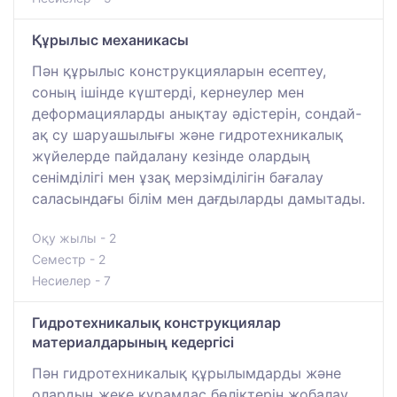
Құрылыс механикасы
Пән құрылыс конструкцияларын есептеу,
соның ішінде күштерді, кернеулер мен
деформацияларды анықтау әдістерін, сондай-
ақ су шаруашылығы және гидротехникалық
жүйелерде пайдалану кезінде олардың
сенімділігі мен ұзақ мерзімділігін бағалау
саласындағы білім мен дағдыларды дамытады.
Оқу жылы - 2
Семестр - 2
Несиелер - 7
Гидротехникалық конструкциялар
материалдарының кедергісі
Пән гидротехникалық құрылымдарды және
олардың жеке құрамдас бөліктерін жобалау