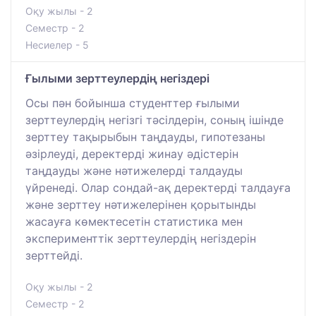
Оқу жылы - 2
Семестр - 2
Несиелер - 5
Ғылыми зерттеулердің негіздері
Осы пән бойынша студенттер ғылыми
зерттеулердің негізгі тәсілдерін, соның ішінде
зерттеу тақырыбын таңдауды, гипотезаны
әзірлеуді, деректерді жинау әдістерін
таңдауды және нәтижелерді талдауды
үйренеді. Олар сондай-ақ деректерді талдауға
және зерттеу нәтижелерінен қорытынды
жасауға көмектесетін статистика мен
эксперименттік зерттеулердің негіздерін
зерттейді.
Оқу жылы - 2
Семестр - 2