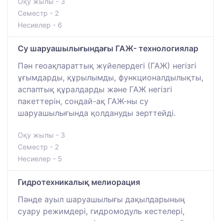
Оқу жылы - 3
Семестр - 2
Несиелер - 6
Су шаруашылығындағы ГАЖ- технологиялар
Пән геоақпараттық жүйелердегі (ГАЖ) негізгі
ұғымдарды, құрылымды, функционалдылықты,
аспаптық құралдарды және ГАЖ негізгі
пакеттерін, сондай-ақ ГАЖ-ны су
шаруашылығында қолдануды зерттейді.
Оқу жылы - 3
Семестр - 2
Несиелер - 5
Гидротехникалық мелиорация
Пәнде ауыл шаруашылығы дақылдарының
суару режимдері, гидромодуль кестелері,