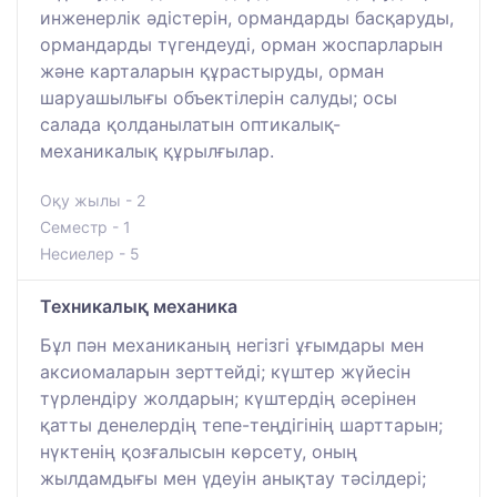
инженерлік әдістерін, ормандарды басқаруды,
ормандарды түгендеуді, орман жоспарларын
және карталарын құрастыруды, орман
шаруашылығы объектілерін салуды; осы
салада қолданылатын оптикалық-
механикалық құрылғылар.
Оқу жылы - 2
Семестр - 1
Несиелер - 5
Техникалық механика
Бұл пән механиканың негізгі ұғымдары мен
аксиомаларын зерттейді; күштер жүйесін
түрлендіру жолдарын; күштердің әсерінен
қатты денелердің тепе-теңдігінің шарттарын;
нүктенің қозғалысын көрсету, оның
жылдамдығы мен үдеуін анықтау тәсілдері;