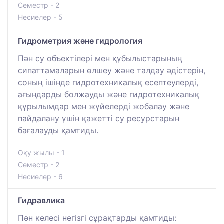
Семестр - 2
Несиелер - 5
Гидрометрия және гидрология
Пән су объектілері мен құбылыстарының
сипаттамаларын өлшеу және талдау әдістерін,
соның ішінде гидротехникалық есептеулерді,
ағындарды болжауды және гидротехникалық
құрылымдар мен жүйелерді жобалау және
пайдалану үшін қажетті су ресурстарын
бағалауды қамтиды.
Оқу жылы - 1
Семестр - 2
Несиелер - 6
Гидравлика
Пән келесі негізгі сұрақтарды қамтиды: