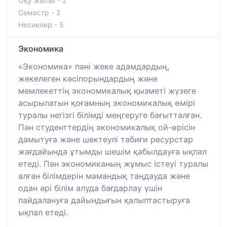
Оқу жылы - 2
Семестр - 2
Несиелер - 5
Экономика
«Экономика» пәні жеке адамдардың,
жекелеген кәсіпорындардың және
мемлекеттің экономикалық қызметі жүзеге
асырылатын қоғамның экономикалық өмірі
туралы негізгі білімді меңгеруге бағытталған.
Пән студенттердің экономикалық ой-өрісін
дамытуға және шектеулі табиғи ресурстар
жағдайында ұтымды шешім қабылдауға ықпал
етеді. Пән экономиканың жұмыс істеуі туралы
алған білімдерін мамандық таңдауда және
одан әрі білім алуда бағдарлау үшін
пайдалануға дайындығын қалыптастыруға
ықпал етеді.