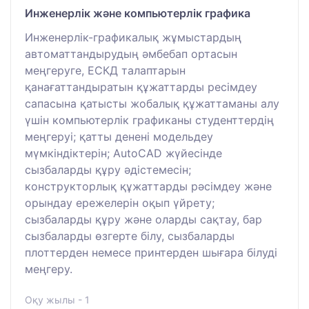
Инженерлік және компьютерлік графика
Инженерлік-графикалық жұмыстардың
автоматтандырудың әмбебап ортасын
меңгеруге, ЕСКД талаптарын
қанағаттандыратын құжаттарды ресімдеу
сапасына қатысты жобалық құжаттаманы алу
үшін компьютерлік графиканы студенттердің
меңгеруі; қатты денені модельдеу
мүмкіндіктерін; AutoCAD жүйесінде
сызбаларды құру әдістемесін;
конструкторлық құжаттарды рәсімдеу және
орындау ережелерін оқып үйрету;
сызбаларды құру және оларды сақтау, бар
сызбаларды өзгерте білу, сызбаларды
плоттерден немесе принтерден шығара білуді
меңгеру.
Оқу жылы - 1