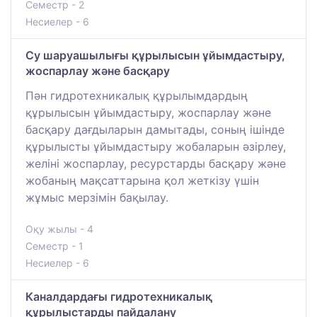
Семестр - 2
Несиелер - 6
Су шаруашылығы құрылысын ұйымдастыру,
жоспарлау және басқару
Пән гидротехникалық құрылымдардың
құрылысын ұйымдастыру, жоспарлау және
басқару дағдыларын дамытады, соның ішінде
құрылысты ұйымдастыру жобаларын әзірлеу,
желіні жоспарлау, ресурстарды басқару және
жобаның мақсаттарына қол жеткізу үшін
жұмыс мерзімін бақылау.
Оқу жылы - 4
Семестр - 1
Несиелер - 6
Каналдардағы гидротехникалық
құрылыстарды пайдалану