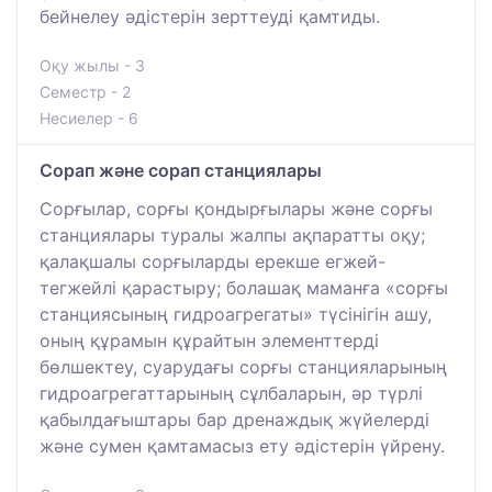
бейнелеу әдістерін зерттеуді қамтиды.
Оқу жылы - 3
Семестр - 2
Несиелер - 6
Сорап және сорап станциялары
Сорғылар, сорғы қондырғылары және сорғы
станциялары туралы жалпы ақпаратты оқу;
қалақшалы сорғыларды ерекше егжей-
тегжейлі қарастыру; болашақ маманға «сорғы
станциясының гидроагрегаты» түсінігін ашу,
оның құрамын құрайтын элементтерді
бөлшектеу, суарудағы сорғы станцияларының
гидроагрегаттарының сұлбаларын, әр түрлі
қабылдағыштары бар дренаждық жүйелерді
және сумен қамтамасыз ету әдістерін үйрену.