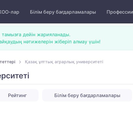
ОО-лар
Білім беру бағдарламалары
Професси
 тамызға дейін жарияланады.
йқаудың нәтижелерін жіберіп алмау үшін!
теттері
Қазақ ұлттық аграрлық университеті
рситеті
Рейтинг
Білім беру бағдарламалары