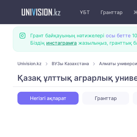
ҰБТ
Гранттар
Ж
Грант байқауының нәтижелері
осы бетте
10
Біздің
инстаграмға
жазылыңыз, гранттық ба
Univision.kz
ВУЗы Казахстана
Алматы универси
Қазақ ұлттық аграрлық униве
Негізгі ақпарат
Гранттар