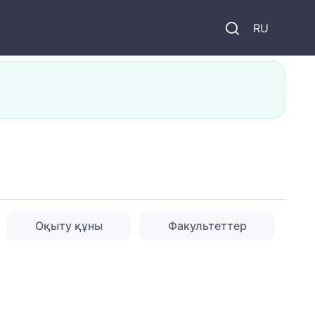
и
RU
Оқыту құны
Факультеттер