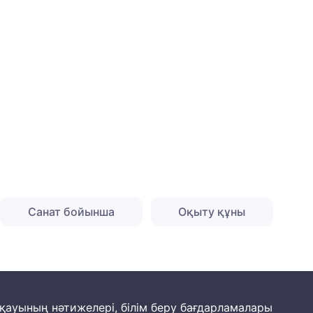
Санат бойынша
Оқыту құны
йқауының нәтижелері, білім беру бағдарламалары