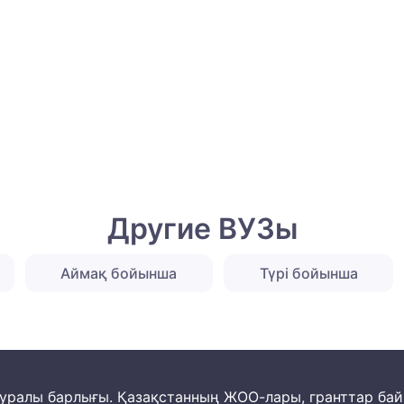
Другие ВУЗы
Аймақ бойынша
Түрі бойынша
м туралы барлығы. Қазақстанның ЖОО-лары, гранттар ба