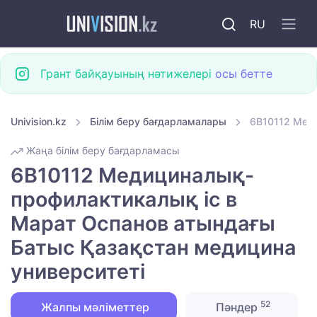
RU
Грант байқауының нәтижелері
осы бетте
Univision.kz
Білім беру бағдарламалары
6B10112 Меди
Жаңа білім беру бағдарламасы
6B10112 Медициналық-
профилактикалық іс в
Марат Оспанов атындағы
Батыс Қазақстан медицина
университеті
52
Жалпы мәліметтер
Пәндер