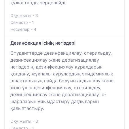
құжаттарды зерделейді.
Оқу жылы - 3
Семестр - 1
Несиелер - 4
Дезинфекция ісінің негіздері
Студенттерде дезинфекциялау, стерильдеу,
дезинсекциялау және дератизациялау
негіздерін, дезинфекциялау құралдарын
қолдану, жұқпалы аурулардың эпидемиялық
ошақтарының пайда болуын алдын алу және
жою үшін дезинфекциялау, стерильдеу,
дезинсекциялау және дератизациялау іс-
шараларын ұйымдастыру дағдыларын
қалыптастыру.
Оқу жылы - 3
Семестр - 1