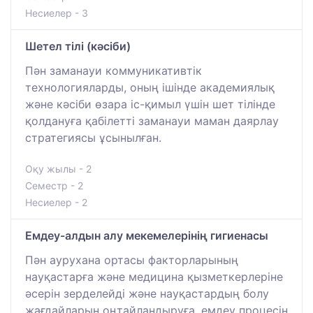
Несиелер - 3
Шетел тілі (кәсіби)
Пән заманауи коммуникативтік
технологияларды, оның ішінде академиялық
және кәсіби өзара іс-қимыл үшін шет тілінде
қолдануға қабілетті заманауи маман даярлау
стратегиясы ұсынылған.
Оқу жылы - 2
Семестр - 2
Несиелер - 2
Емдеу-алдын алу мекемелерінің гигиенасы
Пән аурухана ортасы факторларының
науқастарға және медицина қызметкерлеріне
әсерін зерделейді және науқастардың болу
жағдайларын оңтайландыруға, емдеу процесін