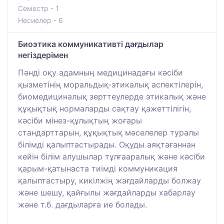
Семестр - 1
Несиелер - 6
Биоэтика коммуникативті дағдылар
негіздерімен
Пәнді оқу адамның медицинадағы кәсіби
қызметінің моральдық-этикалық аспектілерін,
биомедициналық зерттеулерде этикалық және
құқықтық нормаларды сақтау қажеттілігін,
кәсіби мінез-құлықтың жоғары
стандарттарын, құқықтық мәселелер туралы
білімді қалыптастырады. Оқуды аяқтағаннан
кейін білім алушылар тұлғааралық және кәсіби
қарым-қатынаста тиімді коммуникация
қалыптастыру, кикілжің жағдайларды болжау
және шешу, қайғылы жағдайларды хабарлау
және т.б. дағдыларға ие болады.