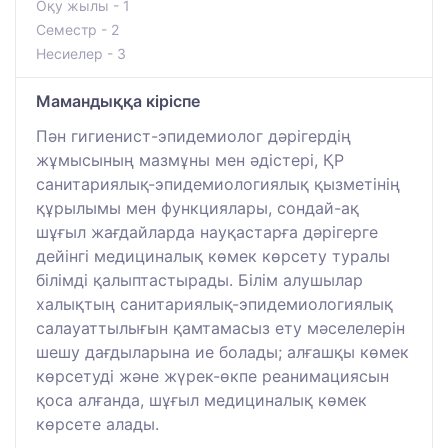
Оқу жылы - 1
Семестр - 2
Несиелер - 3
Мамандыққа кіріспе
Пән гигиенист-эпидемиолог дәрігердің
жұмысының мазмұны мен әдістері, ҚР
санитариялық-эпидемиологиялық қызметінің
құрылымы мен функциялары, сондай-ақ
шұғыл жағдайларда науқастарға дәрігерге
дейінгі медициналық көмек көрсету туралы
білімді қалыптастырады. Білім алушылар
халықтың санитариялық-эпидемиологиялық
салауаттылығын қамтамасыз ету мәселелерін
шешу дағдыларына ие болады; алғашқы көмек
көрсетуді және жүрек-өкпе реанимациясын
қоса алғанда, шұғыл медициналық көмек
көрсете алады.