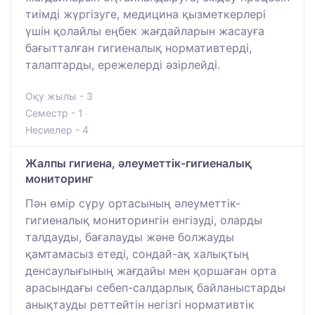
тиімді жүргізуге, медицина қызметкерлері
үшін қолайлы еңбек жағдайларын жасауға
бағытталған гигиеналық нормативтерді,
талаптарды, ережелерді әзірлейді.
Оқу жылы - 3
Семестр - 1
Несиелер - 4
Жалпы гигиена, әлеуметтік-гигиеналық
мониторинг
Пән өмір сүру ортасының әлеуметтік-
гигиеналық мониторингін енгізуді, оларды
талдауды, бағалауды және болжауды
қамтамасыз етеді, сондай-ақ халықтың
денсаулығының жағдайы мен қоршаған орта
арасындағы себеп-салдарлық байланыстарды
анықтауды реттейтін негізгі нормативтік