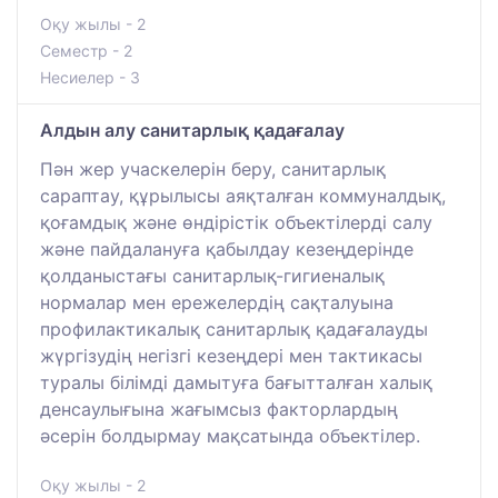
Оқу жылы - 2
Семестр - 2
Несиелер - 3
Алдын алу санитарлық қадағалау
Пән жер учаскелерін беру, санитарлық
сараптау, құрылысы аяқталған коммуналдық,
қоғамдық және өндірістік объектілерді салу
және пайдалануға қабылдау кезеңдерінде
қолданыстағы санитарлық-гигиеналық
нормалар мен ережелердің сақталуына
профилактикалық санитарлық қадағалауды
жүргізудің негізгі кезеңдері мен тактикасы
туралы білімді дамытуға бағытталған халық
денсаулығына жағымсыз факторлардың
әсерін болдырмау мақсатында объектілер.
Оқу жылы - 2