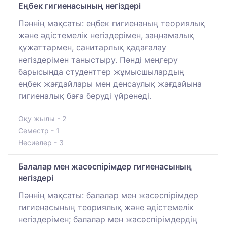
Еңбек гигиенасының негіздері
Пәннің мақсаты: еңбек гигиенаның теориялық
және әдістемелік негіздерімен, заңнамалық
құжаттармен, санитарлық қадағалау
негіздерімен таныстыру. Пәнді меңгеру
барысында студенттер жұмысшылардың
еңбек жағдайлары мен денсаулық жағдайына
гигиеналық баға беруді үйренеді.
Оқу жылы - 2
Семестр - 1
Несиелер - 3
Балалар мен жасөспірімдер гигиенасының
негіздері
Пәннің мақсаты: балалар мен жасөспірімдер
гигиенасының теориялық және әдістемелік
негіздерімен; балалар мен жасөспірімдердің