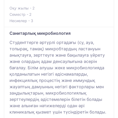
Оқу жылы - 2
Семестр - 2
Несиелер - 3
Санитарлық микробиология
Студенттерге әртүрлі ортадағы (су, ауа,
топырақ, тамақ) микробтардың ластануын
анықтауға, зерттеуге және бақылауға үйрету
және олардың адам денсаулығына әсерін
бағалау. Білім алушы жеке микробиологияда
қолданылатын негізгі әдіснамаларды,
инфекциялық процестің және иммундық
жауаптың дамуының негізгі факторлары мен
заңдылықтарын, микробиологиялық
зерттеулердің әдістемелерін білетін болады
және алынған нәтижелерді одан әрі
клиникалық қызмет үшін түсіндіретін болады.