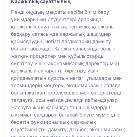
Қаржылық сауаттылық
Пәнді оқудың мақсаты кәсіби білім беру
ұйымдарының студенттері арасында
қаржылық сауаттылық пен жеке қаржыны
басқару саласында қаржылық шешімдер
қабылдаудың негізгі дағдыларын дамыту
болып табылады. Қаржы саласында болып
жатқан процестер мен құбылыстарды
сипаттау үшін, экономикалық деректер мен
қаржылық ақпаратты біріктіру үшін
қолданылатын курстың негізгі ұғымдары мен
терминдерін меңгеру; экономикалық салада
болып жатқан проблемалар мен өзгерістерді
талдауға, осы негізде дәлелді пайымдаулар
жасауға және қабылданған шешімдердің
ықтимал салдарын бағалай білуге мүмкіндік
беретін функционалдық қаржылық
сауаттылықты дамыту; дербес, экономикалық
негізделген шешімдер қабылдау дағдыларын