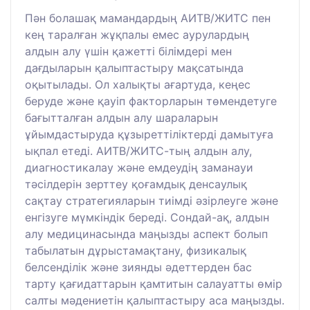
Пән болашақ мамандардың АИТВ/ЖИТС пен
кең таралған жұқпалы емес аурулардың
алдын алу үшін қажетті білімдері мен
дағдыларын қалыптастыру мақсатында
оқытылады. Ол халықты ағартуда, кеңес
беруде және қауіп факторларын төмендетуге
бағытталған алдын алу шараларын
ұйымдастыруда құзыреттіліктерді дамытуға
ықпал етеді. АИТВ/ЖИТС-тың алдын алу,
диагностикалау және емдеудің заманауи
тәсілдерін зерттеу қоғамдық денсаулық
сақтау стратегияларын тиімді әзірлеуге және
енгізуге мүмкіндік береді. Сондай-ақ, алдын
алу медицинасында маңызды аспект болып
табылатын дұрыстамақтану, физикалық
белсенділік және зиянды әдеттерден бас
тарту қағидаттарын қамтитын салауатты өмір
салты мәдениетін қалыптастыру аса маңызды.