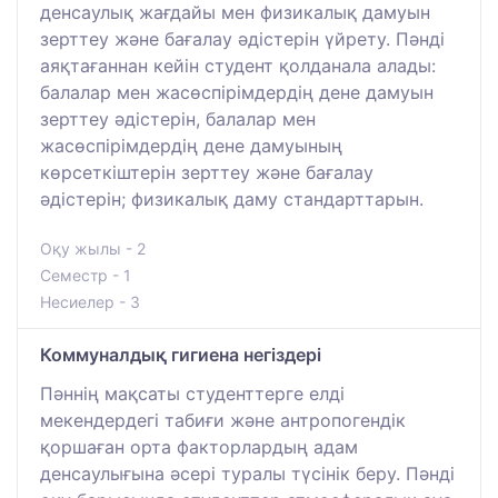
денсаулық жағдайы мен физикалық дамуын
зерттеу және бағалау әдістерін үйрету. Пәнді
аяқтағаннан кейін студент қолданала алады:
балалар мен жасөспірімдердің дене дамуын
зерттеу әдістерін, балалар мен
жасөспірімдердің дене дамуының
көрсеткіштерін зерттеу және бағалау
әдістерін; физикалық даму стандарттарын.
Оқу жылы - 2
Семестр - 1
Несиелер - 3
Коммуналдық гигиена негіздері
Пәннің мақсаты студенттерге елді
мекендердегі табиғи және антропогендік
қоршаған орта факторлардың адам
денсаулығына әсері туралы түсінік беру. Пәнді