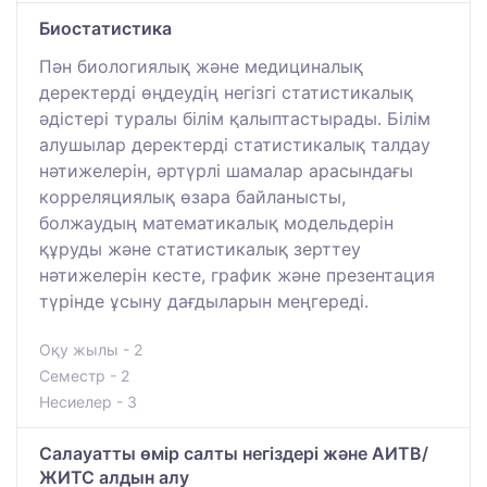
Биостатистика
Пән биологиялық және медициналық
деректерді өңдеудің негізгі статистикалық
әдістері туралы білім қалыптастырады. Білім
алушылар деректерді статистикалық талдау
нәтижелерін, әртүрлі шамалар арасындағы
корреляциялық өзара байланысты,
болжаудың математикалық модельдерін
құруды және статистикалық зерттеу
нәтижелерін кесте, график және презентация
түрінде ұсыну дағдыларын меңгереді.
Оқу жылы - 2
Семестр - 2
Несиелер - 3
Салауатты өмір салты негіздері және АИТВ/
ЖИТС алдын алу