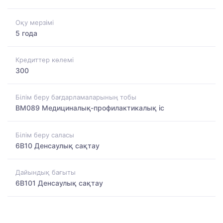
Оқу мерзімі
5 года
Кредиттер көлемі
300
Білім беру бағдарламаларының тобы
BM089 Медициналық-профилактикалық іс
Білім беру саласы
6B10 Денсаулық сақтау
Дайындық бағыты
6B101 Денсаулық сақтау