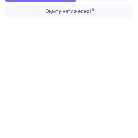
8
Оқыту нәтижелері