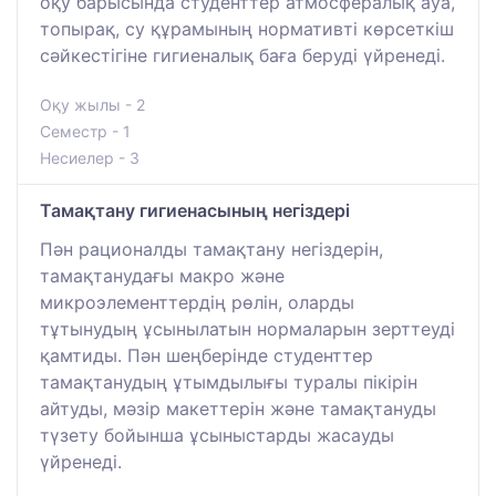
оқу барысында студенттер атмосфералық ауа,
топырақ, су құрамының нормативті көрсеткіш
сәйкестігіне гигиеналық баға беруді үйренеді.
Оқу жылы - 2
Семестр - 1
Несиелер - 3
Тамақтану гигиенасының негіздері
Пән рационалды тамақтану негіздерін,
тамақтанудағы макро және
микроэлементтердің рөлін, оларды
тұтынудың ұсынылатын нормаларын зерттеуді
қамтиды. Пән шеңберінде студенттер
тамақтанудың ұтымдылығы туралы пікірін
айтуды, мәзір макеттерін және тамақтануды
түзету бойынша ұсыныстарды жасауды
үйренеді.