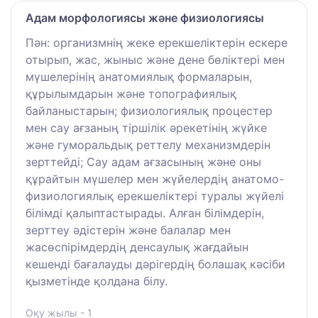
Адам морфологиясы және физиологиясы
Пән: организмнің жеке ерекшеліктерін ескере
отырып, жас, жыныс және дене бөліктері мен
мүшелерінің анатомиялық формаларын,
құрылымдарын және топографиялық
байланыстарын; физиологиялық процестер
мен сау ағзаның тіршілік әрекетінің жүйке
және гуморальдық реттелу механизмдерін
зерттейді; Сау адам ағзасының және оны
құрайтын мүшелер мен жүйелердің анатомо-
физиологиялық ерекшеліктері туралы жүйелі
білімді қалыптастырады. Алған білімдерін,
зерттеу әдістерін және балалар мен
жасөспірімдердің денсаулық жағдайын
кешенді бағалауды дәрігердің болашақ кәсіби
қызметінде қолдана білу.
Оқу жылы - 1