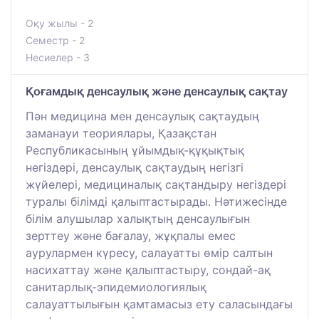
Оқу жылы - 2
Семестр - 2
Несиелер - 3
Қоғамдық денсаулық және денсаулық сақтау
Пән медицина мен денсаулық сақтаудың
заманауи теориялары, Қазақстан
Республикасының ұйымдық-құқықтық
негіздері, денсаулық сақтаудың негізгі
жүйелері, медициналық сақтандыру негіздері
туралы білімді қалыптастырады. Нәтижесінде
білім алушылар халықтың денсаулығын
зерттеу және бағалау, жұқпалы емес
аурулармен күресу, салауатты өмір салтын
насихаттау және қалыптастыру, сондай-ақ
санитарлық-эпидемиологиялық
салауаттылығын қамтамасыз ету саласындағы