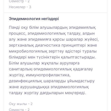
Семестр - 2
Несиелер - 3
Эпидемиология негіздері
Пәнді оқу білім алушылардың эпидемиялық
процесс, эпидемиологиялық талдау, алдын
алу және эпидемияға қарсы шаралар жүйесі,
зертханалық диагностика принциптері және
микробиологиялық зерттеу әдістері туралы
білімдері мен түсініктерін қалыптастырады.
Білім алушылар жұқпалы ауруларға
санитарлық-эпидемиологиялық қадағалау
жүргізу, иммунопрофилактика,
дезинфекциялық шараларды ұйымдастыру
және аурушаңдыққа эпидемиологиялық
талдау жүргізу дағдыларын меңгереді.
Оқу жылы - 2
Семестр - 2