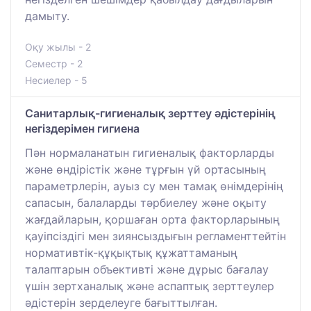
дамыту.
Оқу жылы - 2
Семестр - 2
Несиелер - 5
Санитарлық-гигиеналық зерттеу әдістерінің
негіздерімен гигиена
Пән нормаланатын гигиеналық факторларды
және өндірістік және тұрғын үй ортасының
параметрлерін, ауыз су мен тамақ өнімдерінің
сапасын, балаларды тәрбиелеу және оқыту
жағдайларын, қоршаған орта факторларының
қауіпсіздігі мен зиянсыздығын регламенттейтін
нормативтік-құқықтық құжаттаманың
талаптарын объективті және дұрыс бағалау
үшін зертханалық және аспаптық зерттеулер
әдістерін зерделеуге бағыттылған.