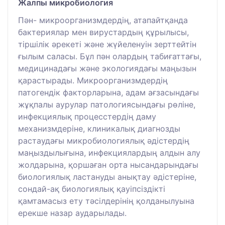
Жалпы микробиология
Пән- микроорганизмдердің, атапайтқанда
бактериялар мен вирустардың құрылысы,
тіршілік әрекеті және жүйеленуін зерттейтін
ғылым саласы. Бұл пән олардың табиғаттағы,
медицинадағы және экологиядағы маңызын
қарастырады. Микроорганизмдердің
патогендік факторларына, адам ағзасындағы
жұқпалы аурулар патологиясындағы рөліне,
инфекциялық процесстердің даму
механизмдеріне, клиникалық диагнозды
растаудағы микробиологиялық әдістердің
маңыздылығына, инфекциялардың алдын алу
жолдарына, қоршаған орта нысандарындағы
биологиялық ластануды анықтау әдістеріне,
сондай-ақ биологиялық қауіпсіздікті
қамтамасыз ету тәсілдерінің қолданылуына
ерекше назар аударылады.