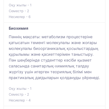
Оқу жылы - 1
Семестр - 2
Несиелер - 6
Биохимия
Пәннің мақсаты: метаболизм процестеріне
қатысатын төменгі молекулалы және жоғары
молекулалы биоорганикалық қосылыстардың
құрылымы және қасиеттерімен таныстыру.
Пән шеңберінде студенттер кәсіби қызмет
саласында санитарлық-химиялық талдау
жүргізу үшін игерген теориялық білімі мен
практикалық дағдыларын қолдануды үйренеді.
Оқу жылы - 1
Семестр - 2
Несиелер - 4