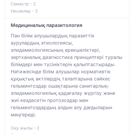
Семестр - 2
Несиелер - 3
Медициналық паразитология
Пән білім алушылардың паразиттік
аурулардың этиологиясы,
эпидемиологиясының ерекшеліктері,
зертханалық диагностика принциптері туралы
білімдері мен түсініктерін қалыптастырады.
Нәтижесінде білім алушылар нормативтік
құқықтық актілердің талаптарына сәйкес
гельминтоздар ошақтарына санитарлық-
эпидемиологиялық қадағалау жүргізу және
жиі кездесетін протозоздар мен
гельминтоздардың алдын алу дағдыларын
меңгереді.
Оқу жылы - 2