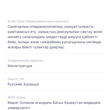
Білім беру бағдарламасының мақсаты
Cанитарлық-эпидемиологиялық салауаттылықты
қамтамасыз ету, халықтың денсаулығын сақтау және
нығайту саласындағы міндеттерді шешуге қабілетті
білім, ғылым және тәжірибенің үштұғырлығы негізінде
жоғары білікті түлектер даярлау.
Академиялық дәреже
Магистратура
Оқыту тілі
Русский, Қазақша
ЖОО атауы
Марат Оспанов атындағы Батыс Қазақстан медицина
университеті