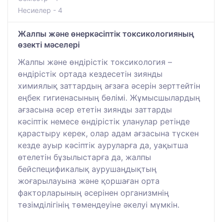
Несиелер - 4
Жалпы және өнеркәсіптік токсикологияның
өзекті мәселері
Жалпы және өндірістік токсикология –
өндірістік ортада кездесетін зиянды
химиялық заттардың ағзаға әсерін зерттейтін
еңбек гигиенасының бөлімі. Жұмысшылардың
ағзасына әсер ететін зиянды заттарды
кәсіптік немесе өндірістік уланулар ретінде
қарастыру керек, олар адам ағзасына түскен
кезде ауыр кәсіптік ауруларға да, уақытша
өтелетін бұзылыстарға да, жалпы
бейспецификалық аурушаңдықтың
жоғарылауына және қоршаған орта
факторларының әсерінен организмнің
төзімділігінің төмендеуіне әкелуі мүмкін.