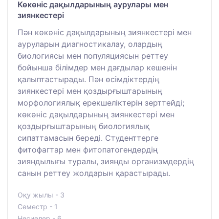
Көкөніс дақылдарының аурулары мен
зиянкестері
Пән көкөніс дақылдарының зиянкестері мен
ауруларын диагностикалау, олардың
биологиясы мен популяциясын реттеу
бойынша білімдер мен дағдылар кешенін
қалыптастырады. Пән өсімдіктердің
зиянкестері мен қоздырғыштарының
морфологиялық ерекшеліктерін зерттейді;
көкөніс дақылдарының зиянкестері мен
қоздырғыштарының биологиялық
сипаттамасын береді. Студенттерге
фитофагтар мен фитопатогендердің
зияндылығы туралы, зиянды организмдердің
санын реттеу жолдарын қарастырады.
Оқу жылы - 3
Семестр - 1
Несиелер - 6