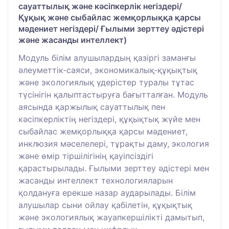
сауаттылық және кәсіпкерлік негіздері/
Құқық және сыбайлас жемқорлыққа қарсы
мәдениет негіздері/ Ғылыми зерттеу әдістері
және жасанды интеллект)
Модуль білім алушылардың қазіргі заманғы
әлеуметтік-саяси, экономикалық-құқықтық
және экологиялық үдерістер туралы тұтас
түсінігін қалыптастыруға бағытталған. Модуль
аясында қаржылық сауаттылық пен
кәсіпкерліктің негіздері, құқықтық жүйе мен
сыбайлас жемқорлыққа қарсы мәдениет,
инклюзия мәселелері, тұрақты даму, экология
және өмір тіршілігінің қауіпсіздігі
қарастырылады. Ғылыми зерттеу әдістері мен
жасанды интеллект технологияларын
қолдануға ерекше назар аударылады. Білім
алушылар сыни ойлау қабілетін, құқықтық
және экологиялық жауапкершілікті дамытып,