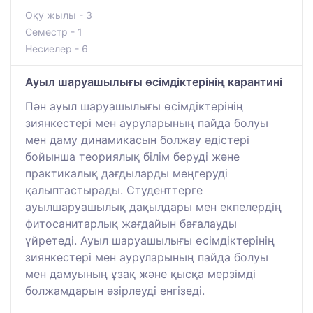
Оқу жылы - 3
Семестр - 1
Несиелер - 6
Ауыл шаруашылығы өсімдіктерінің карантині
Пән ауыл шаруашылығы өсімдіктерінің
зиянкестері мен ауруларының пайда болуы
мен даму динамикасын болжау әдістері
бойынша теориялық білім беруді және
практикалық дағдыларды меңгеруді
қалыптастырады. Студенттерге
ауылшаруашылық дақылдары мен екпелердің
фитосанитарлық жағдайын бағалауды
үйретеді. Ауыл шаруашылығы өсімдіктерінің
зиянкестері мен ауруларының пайда болуы
мен дамуының ұзақ және қысқа мерзімді
болжамдарын әзірлеуді енгізеді.