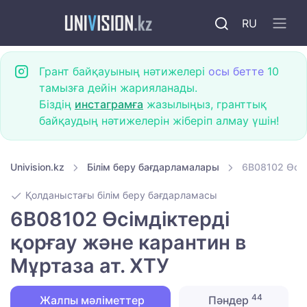
RU
Грант байқауының нәтижелері
осы бетте
10
тамызға дейін жарияланады.
Біздің
инстаграмға
жазылыңыз, гранттық
байқаудың нәтижелерін жіберіп алмау үшін!
Univision.kz
Білім беру бағдарламалары
6B08102 Өсім
Қолданыстағы білім беру бағдарламасы
6B08102 Өсімдіктерді
қорғау және карантин в
Мұртаза ат. ХТУ
44
Жалпы мәліметтер
Пәндер