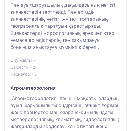
Пән ауылшаруашылық дақылдарының негізгі
зиянкестерін зерттейді. Пән өсімдік
зиянкестерінің негізгі жүйелі топтарының
географиялық таралуын қарастырады.
Зиянкестерді морфологияның ерекшеліктері
немесе өсімдіктердің тән зақымдануы
бойынша анықтауға мүмкіндік береді.
Оқу жылы - 1
Семестр - 2
Несиелер - 5
Агрометеорология
"Агрометеорология" пәнінің мақсаты олардың
ауыл шаруашылығы өндірісінің объектілерімен
және процестерімен өзара іс-қимылындағы
метеорологиялық, климаттық, гидрологиялық
жағдайларды зерделеу; кеңістіктегі және