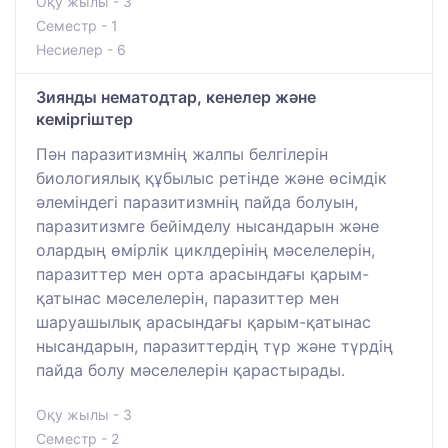
Оқу жылы - 3
Семестр - 1
Несиелер - 6
Зиянды нематодтар, кенелер және
кеміргіштер
Пән паразитизмнің жалпы белгілерін
биологиялық құбылыс ретінде және өсімдік
әлеміндегі паразитизмнің пайда болуын,
паразитизмге бейімделу нысандарын және
олардың өмірлік циклдерінің мәселелерін,
паразиттер мен орта арасындағы қарым-
қатынас мәселелерін, паразиттер мен
шаруашылық арасындағы қарым-қатынас
нысандарын, паразиттердің түр және түрдің
пайда болу мәселелерін қарастырады.
Оқу жылы - 3
Семестр - 2