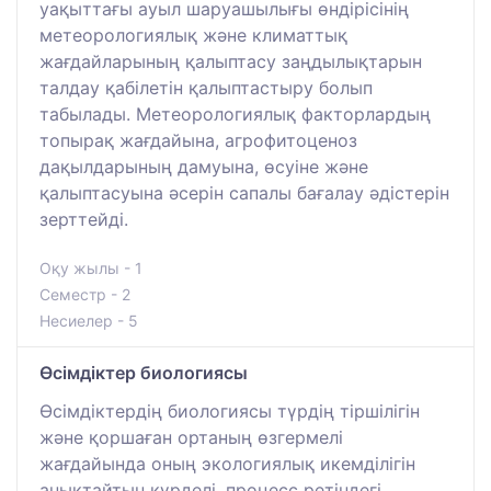
уақыттағы ауыл шаруашылығы өндірісінің
метеорологиялық және климаттық
жағдайларының қалыптасу заңдылықтарын
талдау қабілетін қалыптастыру болып
табылады. Метеорологиялық факторлардың
топырақ жағдайына, агрофитоценоз
дақылдарының дамуына, өсуіне және
қалыптасуына әсерін сапалы бағалау әдістерін
зерттейді.
Оқу жылы - 1
Семестр - 2
Несиелер - 5
Өсімдіктер биологиясы
Өсімдіктердің биологиясы түрдің тіршілігін
және қоршаған ортаның өзгермелі
жағдайында оның экологиялық икемділігін
анықтайтын күрделі, процесс ретіндегі