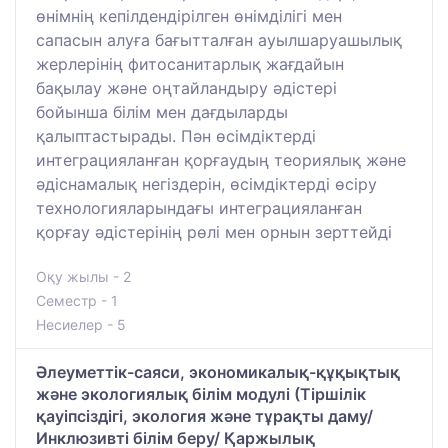
өнімнің кепілдендірілген өнімділігі мен
сапасын алуға бағытталған ауылшаруашылық
жерлерінің фитосанитарлық жағдайын
бақылау және оңтайландыру әдістері
бойынша білім мен дағдыларды
қалыптастырады. Пән өсімдіктерді
интеграцияланған қорғаудың теориялық және
әдіснамалық негіздерін, өсімдіктерді өсіру
технологияларындағы интеграцияланған
қорғау әдістерінің рөлі мен орнын зерттейді
Оқу жылы - 2
Семестр - 1
Несиелер - 5
Әлеуметтік-саяси, экономикалық-құқықтық
және экологиялық білім модулі (Тіршілік
қауіпсіздігі, экология және тұрақты даму/
Инклюзивті білім беру/ Қаржылық