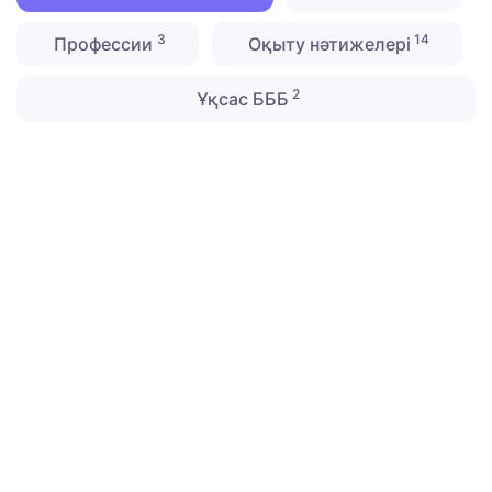
3
14
Профессии
Оқыту нәтижелері
2
Ұқсас БББ