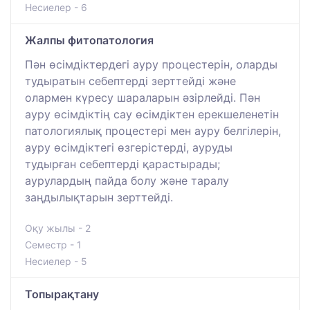
Несиелер - 6
Жалпы фитопатология
Пән өсімдіктердегі ауру процестерін, оларды
тудыратын себептерді зерттейді және
олармен күресу шараларын әзірлейді. Пән
ауру өсімдіктің сау өсімдіктен ерекшеленетін
патологиялық процестері мен ауру белгілерін,
ауру өсімдіктегі өзгерістерді, ауруды
тудырған себептерді қарастырады;
аурулардың пайда болу және таралу
заңдылықтарын зерттейді.
Оқу жылы - 2
Семестр - 1
Несиелер - 5
Топырақтану