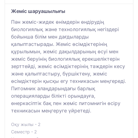
Жеміс шаруашылығы
Пән жеміс-жидек өнімдерін өндірудің
биологиялық және технологиялық негіздері
бойынша білім мен дағдыларды
қалыптастырады. Жеміс өсімдіктерінің
құрылымын, жеміс дақылдарының өсуі мен
жеміс беруінің биологиялық ерекшеліктерін
зерттейді, жеміс өсімдіктерінің тәждерін кесу
және қалыптастыру, бүршіктену, жеміс
өсімдіктерін қысқы егу техникасын меңгереді.
Питомник алаңдарындағы барлық
операцияларды білікті орындауға,
өнеркәсіптік бақ пен жеміс питомнигін өсіру
техникасын меңгеруге үйретеді.
Оқу жылы - 2
Семестр - 2