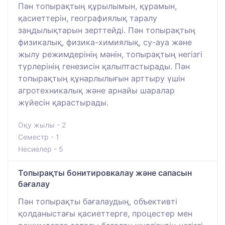
Пән топырақтың құрылымын, құрамын,
қасиеттерін, географиялық таралу
заңдылықтарын зерттейді. Пән топырақтың
физикалық, физика-химиялық, су-ауа және
жылу режимдерінің мәнін, топырақтың негізгі
түрлерінің генезисін қалыптастырады. Пән
топырақтың құнарлылығын арттыру үшін
агротехникалық және арнайы шаралар
жүйесін қарастырады.
Оқу жылы - 2
Семестр - 1
Несиелер - 5
Топырақты бонитировкалау және сапасын
бағалау
Пән топырақты бағалаудың, объективті
қолданыстағы қасиеттерге, процестер мен