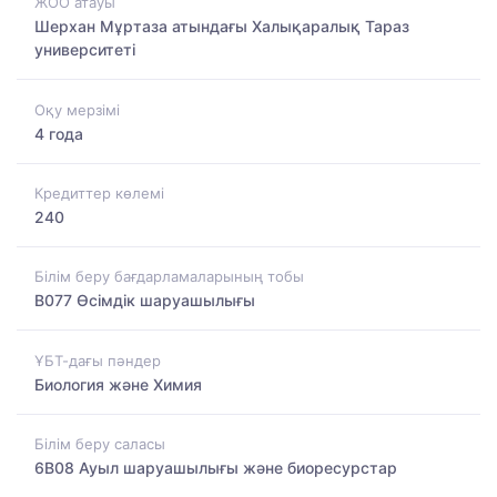
ЖОО атауы
Шерхан Мұртаза атындағы Халықаралық Тараз
университеті
Оқу мерзімі
4 года
Кредиттер көлемі
240
Білім беру бағдарламаларының тобы
B077 Өсімдік шаруашылығы
ҰБТ-дағы пәндер
Биология және Химия
Білім беру саласы
6B08 Ауыл шаруашылығы және биоресурстар