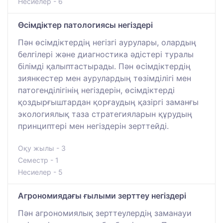
Несиелер - 6
Өсімдіктер патологиясы негіздері
Пән өсімдіктердің негізгі аурулары, олардың
белгілері және диагностика әдістері туралы
білімді қалыптастырады. Пән өсімдіктердің
зиянкестер мен аурулардың төзімділігі мен
патогенділігінің негіздерін, өсімдіктерді
қоздырғыштардан қорғаудың қазіргі заманғы
экологиялық таза стратегияларын құрудың
принциптері мен негіздерін зерттейді.
Оқу жылы - 3
Семестр - 1
Несиелер - 5
Агрономиядағы ғылыми зерттеу негіздері
Пән агрономиялық зерттеулердің заманауи