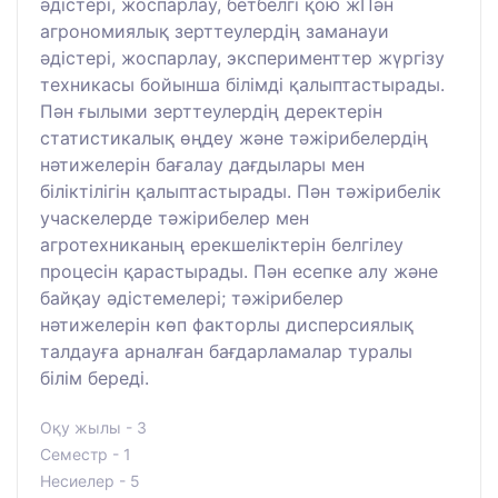
әдістері, жоспарлау, бетбелгі қою жПән
агрономиялық зерттеулердің заманауи
әдістері, жоспарлау, эксперименттер жүргізу
техникасы бойынша білімді қалыптастырады.
Пән ғылыми зерттеулердің деректерін
статистикалық өңдеу және тәжірибелердің
нәтижелерін бағалау дағдылары мен
біліктілігін қалыптастырады. Пән тәжірибелік
учаскелерде тәжірибелер мен
агротехниканың ерекшеліктерін белгілеу
процесін қарастырады. Пән есепке алу және
байқау әдістемелері; тәжірибелер
нәтижелерін көп факторлы дисперсиялық
талдауға арналған бағдарламалар туралы
білім береді.
Оқу жылы - 3
Семестр - 1
Несиелер - 5