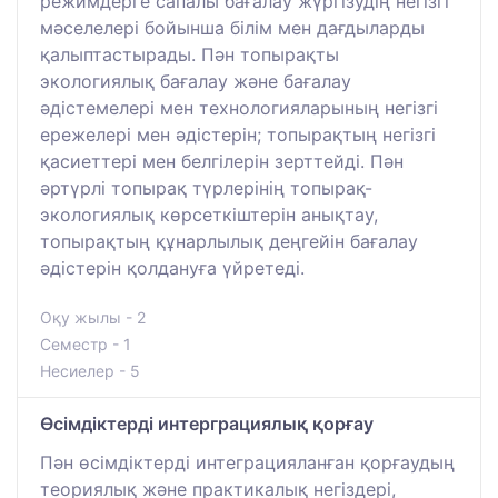
режимдерге сапалы бағалау жүргізудің негізгі
мәселелері бойынша білім мен дағдыларды
қалыптастырады. Пән топырақты
экологиялық бағалау және бағалау
әдістемелері мен технологияларының негізгі
ережелері мен әдістерін; топырақтың негізгі
қасиеттері мен белгілерін зерттейді. Пән
әртүрлі топырақ түрлерінің топырақ-
экологиялық көрсеткіштерін анықтау,
топырақтың құнарлылық деңгейін бағалау
әдістерін қолдануға үйретеді.
Оқу жылы - 2
Семестр - 1
Несиелер - 5
Өсімдіктерді интерграциялық қорғау
Пән өсімдіктерді интеграцияланған қорғаудың
теориялық және практикалық негіздері,