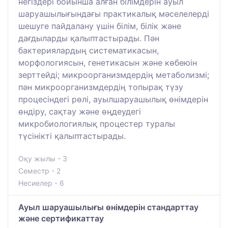
негіздері бойынша алған білімдерін ауыл
шаруашылығындағы практикалық мәселелерді
шешуге пайдалану үшін білім, білік және
дағдыларды қалыптастырады. Пән
бактериялардың систематикасын,
морфологиясын, генетикасын және көбеюін
зерттейді; микроорганизмдердің метаболизмі;
пән микроорганизмдердің топырақ түзу
процесіндегі рөлі, ауылшаруашылық өнімдерін
өндіру, сақтау және өңдеудегі
микробиологиялық процестер туралы
түсінікті қалыптастырады.
Оқу жылы - 3
Семестр - 2
Несиелер - 6
Ауыл шаруашылығы өнімдерін стандарттау
және сертификаттау