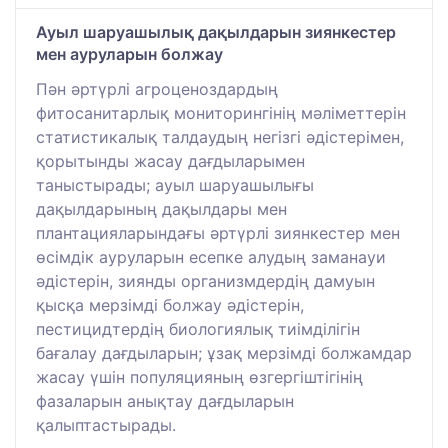
Ауыл шаруашылық дақылдарын зиянкестер
мен ауруларын болжау
Пән әртүрлі агроценоздардың
фитосанитарлық мониторингінің мәліметтерін
статистикалық талдаудың негізгі әдістерімен,
қорытынды жасау дағдыларымен
таныстырады; ауыл шаруашылығы
дақылдарының дақылдары мен
плантацияларындағы әртүрлі зиянкестер мен
өсімдік ауруларын есепке алудың заманауи
әдістерін, зиянды организмдердің дамуын
қысқа мерзімді болжау әдістерін,
пестицидтердің биологиялық тиімділігін
бағалау дағдыларын; ұзақ мерзімді болжамдар
жасау үшін популяцияның өзгергіштігінің
фазаларын анықтау дағдыларын
қалыптастырады.