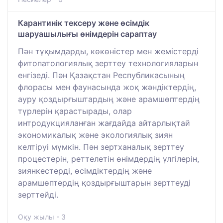
Карантинік тексеру және өсімдік
шаруашылығы өнімдерін сараптау
Пән тұқымдарды, көкөністер мен жемістерді
фитопатологиялық зерттеу технологияларын
енгізеді. Пән Қазақстан Республикасының
флорасы мен фаунасында жоқ жәндіктердің,
ауру қоздырғыштардың және арамшөптердің
түрлерін қарастырады, олар
интродукцияланған жағдайда айтарлықтай
экономикалық және экологиялық зиян
келтіруі мүмкін. Пән зертханалық зерттеу
процестерін, реттелетін өнімдердің үлгілерін,
зиянкестерді, өсімдіктердің және
арамшөптердің қоздырғыштарын зерттеуді
зерттейді.
Оқу жылы - 3