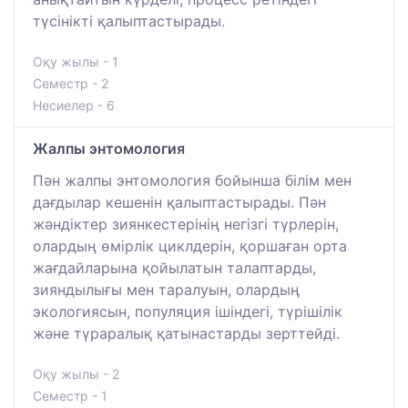
түсінікті қалыптастырады.
Оқу жылы - 1
Семестр - 2
Несиелер - 6
Жалпы энтомология
Пән жалпы энтомология бойынша білім мен
дағдылар кешенін қалыптастырады. Пән
жәндіктер зиянкестерінің негізгі түрлерін,
олардың өмірлік циклдерін, қоршаған орта
жағдайларына қойылатын талаптарды,
зияндылығы мен таралуын, олардың
экологиясын, популяция ішіндегі, түрішілік
және түраралық қатынастарды зерттейді.
Оқу жылы - 2
Семестр - 1