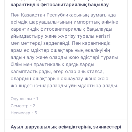
карантиндік фитосанитариялық бақылау
Пән Қазақстан Республикасының аумағында
өсімдік шаруашылығының импорттық өніміне
карантиндік фитосанитариялық бақылауды
ұйымдастыру және жүргізу туралы негізгі
мәліметтерді зерделейді. Пән карантиндік
арам өсімдіктер ошақтарының әкелінуінің
алдын алу және оларды жою әдістері туралы
білім мен практикалық дағдыларды
қалыптастырады, егер олар анықталса,
олардың ошақтарын оқшаулау және жою
жөніндегі іс-шараларды ұйымдастыра алады.
Оқу жылы - 1
Семестр - 2
Несиелер - 5
Ауыл шаруашылық өсімдіктерінің зиянкестері