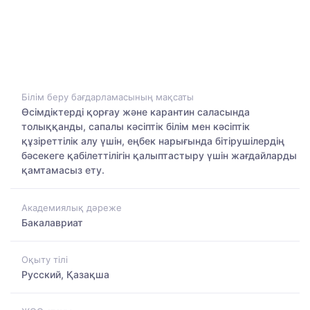
Білім беру бағдарламасының мақсаты
Өсімдіктерді қорғау және карантин саласында
толыққанды, сапалы кәсіптік білім мен кәсіптік
құзіреттілік алу үшін, еңбек нарығында бітірушілердің
бәсекеге қабілеттілігін қалыптастыру үшін жағдайларды
қамтамасыз ету.
Академиялық дәреже
Бакалавриат
Оқыту тілі
Русский, Қазақша