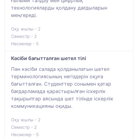
ғылыми талдау мен цифрлық
технологияларды қолдану дағдыларын
меңгереді.
Оқу жылы - 2
Семестр - 2
Несиелер - 5
Кәсіби бағытталған шетел тілі
Пән кәсіби салада қолданылатын шетел
терминологиясының негіздерін оқуға
бағытталған. Студенттер сонымен қатар
бағдарламада қарастырылған іскерлік
тақырыптар аясында шет тілінде іскерлік
коммуникацияны оқиды.
Оқу жылы - 2
Семестр - 2
Несиелер - 5