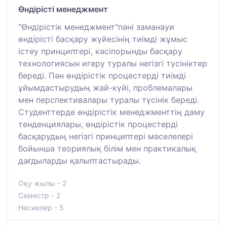
Өндірісті менеджмент
"Өндірістік менеджмент"пәні заманауи
өндірісті басқару жүйесінің тиімді жұмыс
істеу принциптері, кәсіпорынды басқару
технологиясын игеру туралы негізгі түсініктер
береді. Пән өндірістік процестерді тиімді
ұйымдастырудың жай-күйі, проблемалары
мен перспективалары туралы түсінік береді.
Студенттерде өндірістік менеджменттің даму
тенденциялары, өндірістік процестерді
басқарудың негізгі принциптері мәселелері
бойынша теориялық білім мен практикалық
дағдыларды қалыптастырады.
Оқу жылы - 2
Семестр - 2
Несиелер - 5