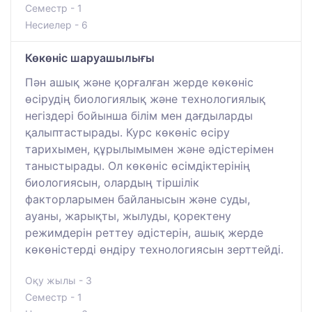
Семестр - 1
Несиелер - 6
Көкөніс шаруашылығы
Пән ашық және қорғалған жерде көкөніс
өсірудің биологиялық және технологиялық
негіздері бойынша білім мен дағдыларды
қалыптастырады. Курс көкөніс өсіру
тарихымен, құрылымымен және әдістерімен
таныстырады. Ол көкөніс өсімдіктерінің
биологиясын, олардың тіршілік
факторларымен байланысын және суды,
ауаны, жарықты, жылуды, қоректену
режимдерін реттеу әдістерін, ашық жерде
көкөністерді өндіру технологиясын зерттейді.
Оқу жылы - 3
Семестр - 1