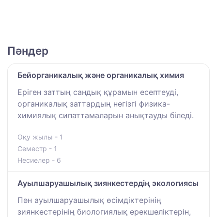
Пәндер
Бейорганикалық және органикалық химия
Еріген заттың сандық құрамын есептеуді,
органикалық заттардың негізгі физика-
химиялық сипаттамаларын анықтауды біледі.
Оқу жылы - 1
Семестр - 1
Несиелер - 6
Ауылшаруашылық зиянкестердің экологиясы
Пән ауылшаруашылық өсімдіктерінің
зиянкестерінің биологиялық ерекшеліктерін,