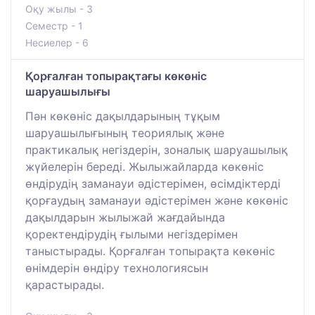
Оқу жылы - 3
Семестр - 1
Несиелер - 6
Қорғалған топырақтағы көкөніс
шаруашылығы
Пән көкөніс дақылдарының тұқым
шаруашылығының теориялық және
практикалық негіздерін, зоналық шаруашылық
жүйелерін береді. Жылыжайларда көкөніс
өндірудің заманауи әдістерімен, өсімдіктерді
қорғаудың заманауи әдістерімен және көкөніс
дақылдарын жылыжай жағдайында
қоректендірудің ғылыми негіздерімен
таныстырады. Қорғалған топырақта көкөніс
өнімдерін өндіру технологиясын
қарастырады.