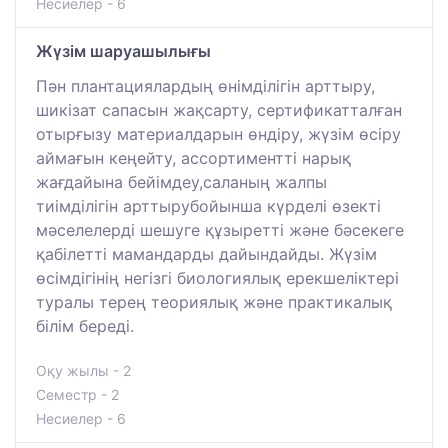
Несиелер - 6
Жүзім шаруашылығы
Пән плантациялардың өнімділігін арттыру,
шикізат сапасын жақсарту, сертификатталған
отырғызу материалдарын өндіру, жүзім өсіру
аймағын кеңейту, ассортиментті нарық
жағдайына бейімдеу,саланың жалпы
тиімділігін арттырубойынша күрделі өзекті
мәселелерді шешуге құзыретті және бәсекеге
қабілетті мамандарды дайындайды. Жүзім
өсімдігінің негізгі биологиялық ерекшеліктері
туралы терең теориялық және практикалық
білім береді.
Оқу жылы - 2
Семестр - 2
Несиелер - 6