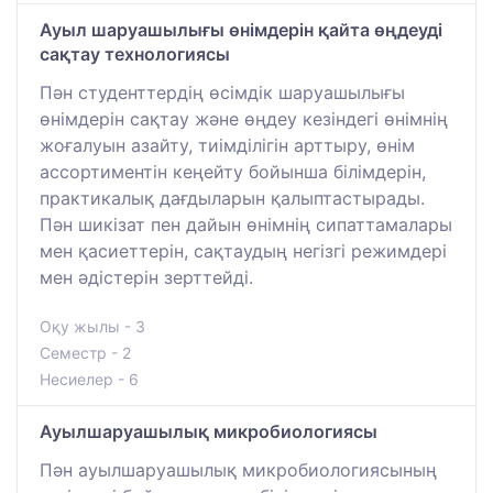
Ауыл шаруашылығы өнімдерін қайта өңдеуді
сақтау технологиясы
Пән студенттердің өсімдік шаруашылығы
өнімдерін сақтау және өңдеу кезіндегі өнімнің
жоғалуын азайту, тиімділігін арттыру, өнім
ассортиментін кеңейту бойынша білімдерін,
практикалық дағдыларын қалыптастырады.
Пән шикізат пен дайын өнімнің сипаттамалары
мен қасиеттерін, сақтаудың негізгі режимдері
мен әдістерін зерттейді.
Оқу жылы - 3
Семестр - 2
Несиелер - 6
Ауылшаруашылық микробиологиясы
Пән ауылшаруашылық микробиологиясының