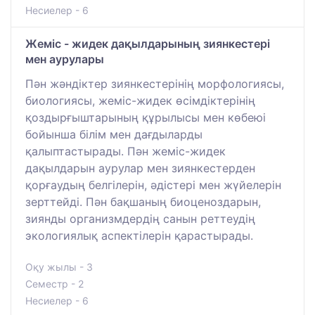
Несиелер - 6
Жеміс - жидек дақылдарының зиянкестері
мен аурулары
Пән жәндіктер зиянкестерінің морфологиясы,
биологиясы, жеміс-жидек өсімдіктерінің
қоздырғыштарының құрылысы мен көбеюі
бойынша білім мен дағдыларды
қалыптастырады. Пән жеміс-жидек
дақылдарын аурулар мен зиянкестерден
қорғаудың белгілерін, әдістері мен жүйелерін
зерттейді. Пән бақшаның биоценоздарын,
зиянды организмдердің санын реттеудің
экологиялық аспектілерін қарастырады.
Оқу жылы - 3
Семестр - 2
Несиелер - 6