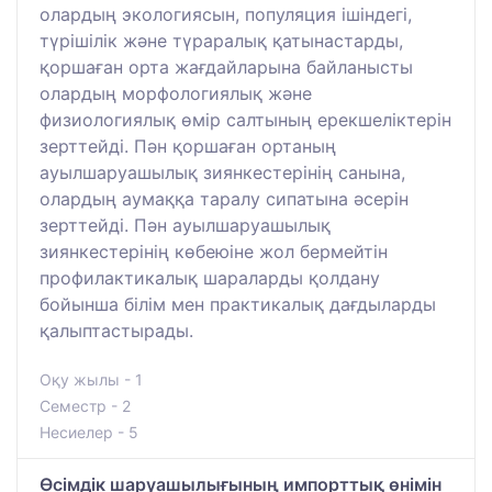
олардың экологиясын, популяция ішіндегі,
түрішілік және түраралық қатынастарды,
қоршаған орта жағдайларына байланысты
олардың морфологиялық және
физиологиялық өмір салтының ерекшеліктерін
зерттейді. Пән қоршаған ортаның
ауылшаруашылық зиянкестерінің санына,
олардың аумаққа таралу сипатына әсерін
зерттейді. Пән ауылшаруашылық
зиянкестерінің көбеюіне жол бермейтін
профилактикалық шараларды қолдану
бойынша білім мен практикалық дағдыларды
қалыптастырады.
Оқу жылы - 1
Семестр - 2
Несиелер - 5
Өсімдік шаруашылығының импорттық өнімін