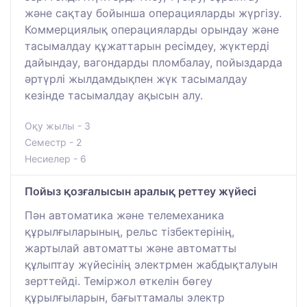
және сақтау бойынша операцияларды жүргізу.
Коммерциялық операцияларды орындау және
тасымалдау құжаттарын ресімдеу, жүктерді
дайындау, вагондарды пломбалау, пойыздарда
әртүрлі жылдамдықпен жүк тасымалдау
кезінде тасымалдау ақысын алу.
Оқу жылы - 3
Семестр - 2
Несиелер - 6
Пойыз қозғалысын аралық реттеу жүйесі
Пән автоматика және телемеханика
құрылғыларының, рельс тізбектерінің,
жартылай автоматты және автоматты
құлыптау жүйесінің электрмен жабдықталуын
зерттейді. Теміржол өткелін бөгеу
құрылғыларын, бағыттамалы электр