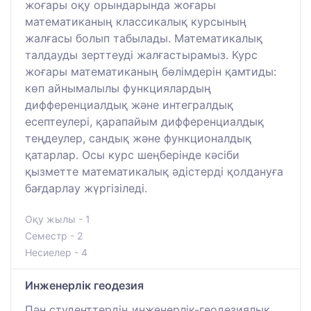
жоғары оқу орындарында жоғары
математиканың классикалық курсының
жалғасы болып табылады. Математикалық
талдауды зерттеуді жалғастырамыз. Курс
жоғары математиканың бөлімдерін қамтиды:
көп айнымалылы функциялардың
дифференциалдық және интегралдық
есептеулері, қарапайым дифференциалдық
теңдеулер, сандық және функционалдық
қатарлар. Осы курс шеңберінде кәсіби
қызметте математикалық әдістерді қолдануға
бағдарлау жүргізіледі.
Оқу жылы - 1
Семестр - 2
Несиелер - 4
Инженерлік геодезия
Пән студенттердің инженерлік-геодезиялық