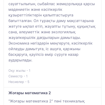
сауаттылығын, сыбайлас жемқорлыққа қарсы
мәдениетін және кәсіпкерлік
құзыреттіліктерін қалыптастыруға
бағытталған. Ол тұрақты даму мақсаттарына
жетуге ықпал етіп, жауапты тұтыну, құқықтық
сана, әлеуметтік және экологиялық
жауапкершілік дағдыларын дамытады.
Экономика негіздерін меңгеруге, кәсіпкерлік
ойлауды дамытуға, іс ашуға, қаржыны
басқаруға, қауіпсіз өмір сүруге назар
аударылады.
Оқу жылы - 1
Семестр - 1
Несиелер - 5
Жоғары математика 2
"Жоғары математика 2" пәні техникалық