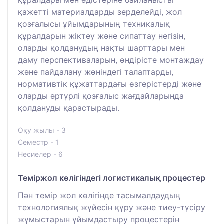
қажетті материалдарды зерделейді, жол
қозғалысы ұйымдарының техникалық
құралдарын жіктеу және сипаттау негізін,
оларды қолданудың нақты шарттары мен
даму перспективаларын, өндірісте монтаждау
және пайдалану жөніндегі талаптарды,
нормативтік құжаттардағы өзгерістерді және
оларды әртүрлі қозғалыс жағдайларында
қолдануды қарастырады.
Оқу жылы - 3
Семестр - 1
Несиелер - 6
Теміржол көлігіндегі логистикалық процестер
Пән темір жол көлігінде тасымалдаудың
технологиялық жүйесін құру және тиеу-түсіру
жұмыстарын ұйымдастыру процестерін