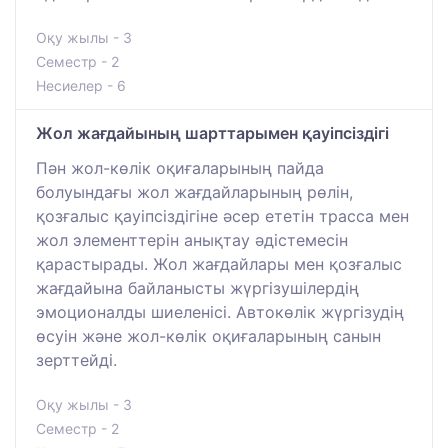
Оқу жылы - 3
Семестр - 2
Несиелер - 6
Жол жағдайының шарттарымен қауіпсіздігі
Пән жол-көлік оқиғаларының пайда
болуындағы жол жағдайларының рөлін,
қозғалыс қауіпсіздігіне әсер ететін трасса мен
жол элементтерін анықтау әдістемесін
қарастырады. Жол жағдайлары мен қозғалыс
жағдайына байланысты жүргізушілердің
эмоционалды шиеленісі. Автокөлік жүргізудің
өсуін және жол-көлік оқиғаларының санын
зерттейді.
Оқу жылы - 3
Семестр - 2