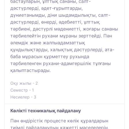
бастауларын, ұлттық сананы, салт-
дәстүрлерді, әдет-ғұрыптарды,
дүниетанымды, діни шыдамдылықты, салт-
дәстүрлерді, өнерді, әдебиетті, ұлттық
тәрбиені, дәстүрлі мәдениетті, жоғары сананы
тәрбиелейтін рухани мұраны зерттейді. Пән
әлемдік және жалпыадамзаттық
құндылықтарды, халықтық дәстүрлерді, ата-
баба мұрасын құрметтеу рухында
тәрбиеленген рухани-адамгершілік тұлғаны
қалыптастырады.
Оқу жылы - 2
Семестр - 1
Несиелер - 3
Көлікті техникалық пайдалану
Пән өндірістік процесте көлік құралдарын
тиімді пайдаланудың қажетті мәселелерін,