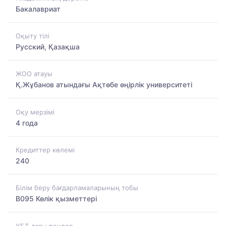
Бакалавриат
Оқыту тілі
Русский, Қазақша
ЖОО атауы
Қ.Жұбанов атындағы Ақтөбе өңірлік университеті
Оқу мерзімі
4 года
Кредиттер көлемі
240
Білім беру бағдарламаларының тобы
B095 Көлік қызметтері
ҰБТ-дағы пәндер