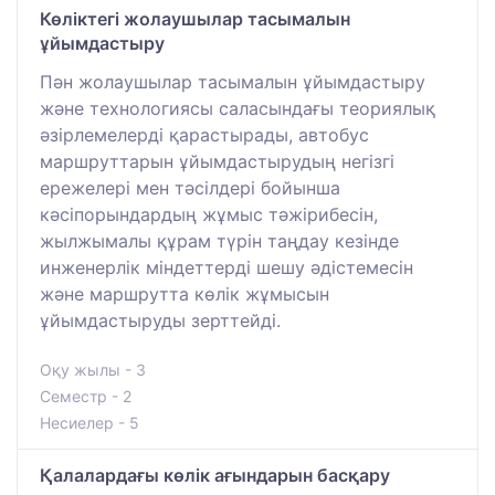
Көліктегі жолаушылар тасымалын
ұйымдастыру
Пән жолаушылар тасымалын ұйымдастыру
және технологиясы саласындағы теориялық
әзірлемелерді қарастырады, автобус
маршруттарын ұйымдастырудың негізгі
ережелері мен тәсілдері бойынша
кәсіпорындардың жұмыс тәжірибесін,
жылжымалы құрам түрін таңдау кезінде
инженерлік міндеттерді шешу әдістемесін
және маршрутта көлік жұмысын
ұйымдастыруды зерттейді.
Оқу жылы - 3
Семестр - 2
Несиелер - 5
Қалалардағы көлік ағындарын басқару