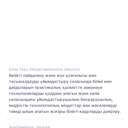
Білім беру бағдарламасының мақсаты
Көлікті пайдалану және жүк қозғалысы мен
тасымалдауды ұйымдастыру саласында білімі мен
дағдыларын практикалық қызметте заманауи
технологияларды қолдана алатын және көлік
саласындағы ұйымдастырушылық-басқарушылық,
өндірістік-технологиялық міндеттер мен мәселелерді
тиімді шеше алатын жоғары білікті кадрларды даярлау.
Академиялық дәреже