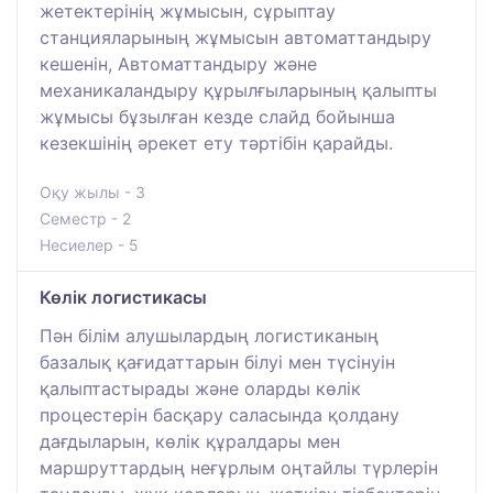
жетектерінің жұмысын, сұрыптау
станцияларының жұмысын автоматтандыру
кешенін, Автоматтандыру және
механикаландыру құрылғыларының қалыпты
жұмысы бұзылған кезде слайд бойынша
кезекшінің әрекет ету тәртібін қарайды.
Оқу жылы - 3
Семестр - 2
Несиелер - 5
Көлік логистикасы
Пән білім алушылардың логистиканың
базалық қағидаттарын білуі мен түсінуін
қалыптастырады және оларды көлік
процестерін басқару саласында қолдану
дағдыларын, көлік құралдары мен
маршруттардың неғұрлым оңтайлы түрлерін