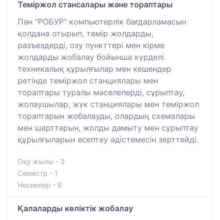
Теміржол стансалары және тораптары
Пән "РОБУР" компьютерлік бағдарламасын
қолдана отырып, темір жолдарды,
разъездерді, озу пункттері мен кірме
жолдарды жобалау бойынша күрделі
техникалық құрылғылар мен кешендер
ретінде теміржол станциялары мен
тораптары туралы мәселелерді, сұрыптау,
жолаушылар, жүк станциялары мен теміржол
тораптарын жобалауды, олардың схемалары
мен шарттарын, жолды дамыту мен сұрыптау
құрылғыларын есептеу әдістемесін зерттейді.
Оқу жылы - 3
Семестр - 1
Несиелер - 6
Қалаларды көліктік жобалау