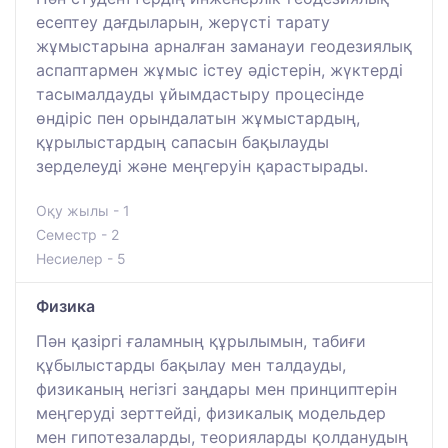
есептеу дағдыларын, жерүсті тарату
жұмыстарына арналған заманауи геодезиялық
аспаптармен жұмыс істеу әдістерін, жүктерді
тасымалдауды ұйымдастыру процесінде
өндіріс пен орындалатын жұмыстардың,
құрылыстардың сапасын бақылауды
зерделеуді және меңгеруін қарастырады.
Оқу жылы - 1
Семестр - 2
Несиелер - 5
Физика
Пән қазіргі ғаламның құрылымын, табиғи
құбылыстарды бақылау мен талдауды,
физиканың негізгі заңдары мен принциптерін
меңгеруді зерттейді, физикалық модельдер
мен гипотезаларды, теорияларды қолданудың