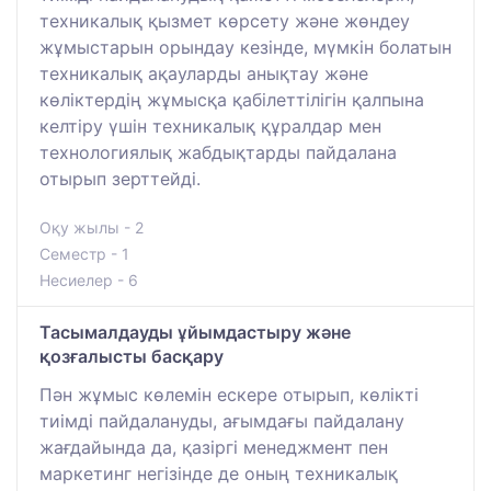
техникалық қызмет көрсету және жөндеу
жұмыстарын орындау кезінде, мүмкін болатын
техникалық ақауларды анықтау және
көліктердің жұмысқа қабілеттілігін қалпына
келтіру үшін техникалық құралдар мен
технологиялық жабдықтарды пайдалана
отырып зерттейді.
Оқу жылы - 2
Семестр - 1
Несиелер - 6
Тасымалдауды ұйымдастыру және
қозғалысты басқару
Пән жұмыс көлемін ескере отырып, көлікті
тиімді пайдалануды, ағымдағы пайдалану
жағдайында да, қазіргі менеджмент пен
маркетинг негізінде де оның техникалық