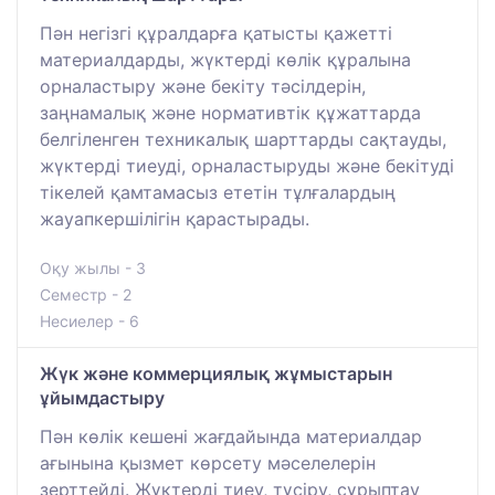
Пән негізгі құралдарға қатысты қажетті
материалдарды, жүктерді көлік құралына
орналастыру және бекіту тәсілдерін,
заңнамалық және нормативтік құжаттарда
белгіленген техникалық шарттарды сақтауды,
жүктерді тиеуді, орналастыруды және бекітуді
тікелей қамтамасыз ететін тұлғалардың
жауапкершілігін қарастырады.
Оқу жылы - 3
Семестр - 2
Несиелер - 6
Жүк және коммерциялық жұмыстарын
ұйымдастыру
Пән көлік кешені жағдайында материалдар
ағынына қызмет көрсету мәселелерін
зерттейді. Жүктерді тиеу, түсіру, сұрыптау