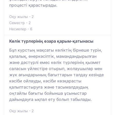
процесті қарастырады.
Оқу жылы - 2
Семестр - 2
Несиелер - 6
Көлік түрлерінің өзара қарым-қатынасы
Бұл курстың мақсаты көліктің бірнеше түрін,
қалалық, өнеркәсіптік, мамандандырылған
және дәстүрлі емес көлік түрлерінің қызмет
саласын үйлестіре отырып, жолаушылар мен
жүк ағындарының бағыттарын талдау кезінде
кәсіби ойлауды, кәсіби көзқарасты
қалыптастыруға және тасымалдаудың
оңтайлы бағыты бойынша ұсыныстар
дайындауға ықпал ету болып табылады.
Оқу жылы - 2