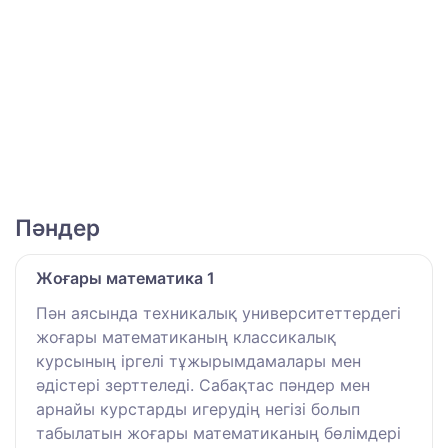
Пәндер
Жоғары математика 1
Пән аясында техникалық университеттердегі
жоғары математиканың классикалық
курсының іргелі тұжырымдамалары мен
әдістері зерттеледі. Сабақтас пәндер мен
арнайы курстарды игерудің негізі болып
табылатын жоғары математиканың бөлімдері