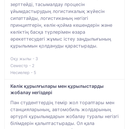
зерттейді, тасымалдау процесін
ұйымдастырудың логистикалық жүйесін
сипаттайды, логистиканың негізгі
принциптерін, көлік-қойма кешендерін және
көліктің басқа түрлерімен өзара
әрекеттесудегі жұмыс істеу заңдылығының
құрылымын қолдануды қарастырады.
Оқу жылы - 3
Семестр - 2
Несиелер - 5
Көлік құрылғылары мен құрылыстарды
жобалау негіздері
Пән студенттердің темір жол тораптары мен
станцияларының, автомобиль жолдарының
әртүрлі құрылымдарын жобалау туралы негізгі
білімдерін қалыптастырады. Ол қала