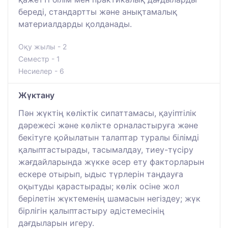
береді, стандартты және анықтамалық
материалдарды қолданады.
Оқу жылы - 2
Семестр - 1
Несиелер - 6
Жүктану
Пән жүктің көліктік сипаттамасы, қауіптілік
дәрежесі және көлікте орналастыруға және
бекітуге қойылатын талаптар туралы білімді
қалыптастырады, тасымалдау, тиеу-түсіру
жағдайларында жүкке әсер ету факторларын
ескере отырып, ыдыс түрлерін таңдауға
оқытуды қарастырады; көлік осіне жол
берілетін жүктеменің шамасын негіздеу; жүк
бірлігін қалыптастыру әдістемесінің
дағдыларын игеру.