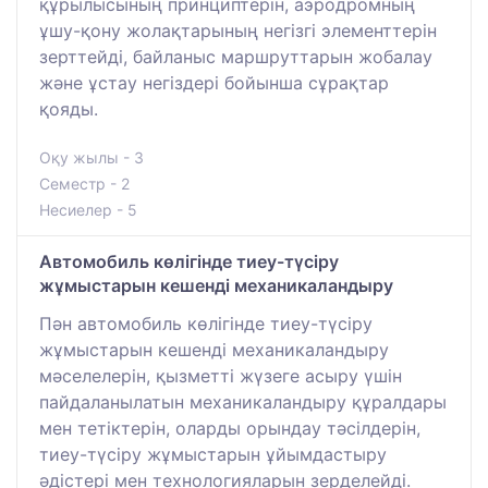
құрылысының принциптерін, аэродромның
ұшу-қону жолақтарының негізгі элементтерін
зерттейді, байланыс маршруттарын жобалау
және ұстау негіздері бойынша сұрақтар
қояды.
Оқу жылы - 3
Семестр - 2
Несиелер - 5
Автомобиль көлігінде тиеу-түсіру
жұмыстарын кешенді механикаландыру
Пән автомобиль көлігінде тиеу-түсіру
жұмыстарын кешенді механикаландыру
мәселелерін, қызметті жүзеге асыру үшін
пайдаланылатын механикаландыру құралдары
мен тетіктерін, оларды орындау тәсілдерін,
тиеу-түсіру жұмыстарын ұйымдастыру
әдістері мен технологияларын зерделейді.