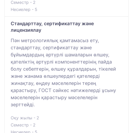
Семестр - 2
Несиелер - 5
Стандарттау, сертификаттау және
лицензиялау
Пән метрологиялық қамтамасыз ету,
стандарттау, сертификаттау және
бұйымдардың әртүрлі шамаларын өлшеу,
қателіктің әртүрлі компоненттерінің пайда
болу себептерін, өлшеу құралдарын, тікелей
және жанама өлшеулердегі қателерді
жинақтау, өңдеу мәселелерін терең
қарастыру, ГОСТ сәйкес нәтижелерді ұсыну
мәселелерін қарастыру мәселелерін
зерттейді.
Оқу жылы - 2
Семестр - 2
Несиелер - 5