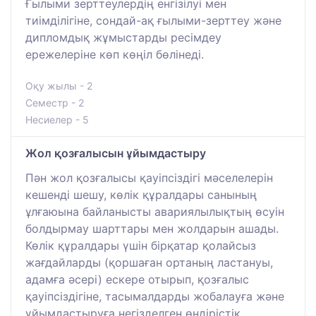
Ғылыми зерттеулердің енгізілуі мен
тиімділігіне, сондай-ақ ғылыми-зерттеу және
дипломдық жұмыстарды ресімдеу
ережелеріне көп көңіл бөлінеді.
Оқу жылы - 2
Семестр - 2
Несиелер - 5
Жол қозғалысын ұйымдастыру
Пән жол қозғалысы қауіпсіздігі мәселелерін
кешенді шешу, көлік құралдары санының
ұлғаюына байланысты авариялылықтың өсуін
болдырмау шарттары мен жолдарын ашады.
Көлік құралдары үшін бірқатар қолайсыз
жағдайларды (қоршаған ортаның ластануы,
адамға әсері) ескере отырып, қозғалыс
қауіпсіздігіне, тасымалдарды жобалауға және
ұйымдастыруға негізделген өндірістік