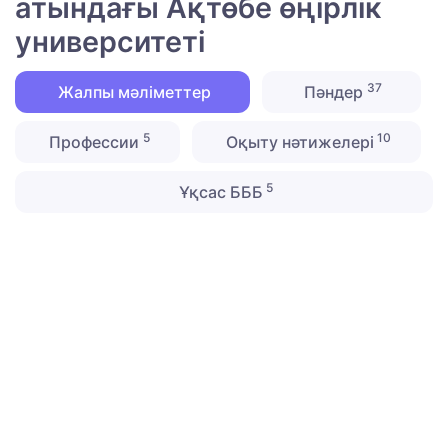
атындағы Ақтөбе өңірлік
университеті
37
Жалпы мәліметтер
Пәндер
5
10
Профессии
Оқыту нәтижелері
5
Ұқсас БББ