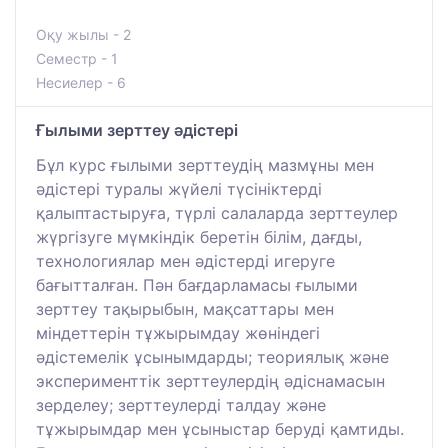
Оқу жылы - 2
Семестр - 1
Несиелер - 6
Ғылыми зерттеу әдістері
Бұл курс ғылыми зерттеудің мазмұны мен
әдістері туралы жүйелі түсініктерді
қалыптастыруға, түрлі салаларда зерттеулер
жүргізуге мүмкіндік беретін білім, дағды,
технологиялар мен әдістерді игеруге
бағытталған. Пән бағдарламасы ғылыми
зерттеу тақырыбын, мақсаттары мен
міндеттерін тұжырымдау жөніндегі
әдістемелік ұсынымдарды; теориялық және
эксперименттік зерттеулердің әдіснамасын
зерделеу; зерттеулерді талдау және
тұжырымдар мен ұсыныстар беруді қамтиды.