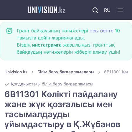
RU
Грант байқауының нәтижелері
осы бетте
10
тамызға дейін жарияланады.
Біздің
инстаграмға
жазылыңыз, гранттық
байқаудың нәтижелерін жіберіп алмау үшін!
Univision.kz
Білім беру бағдарламалары
6B11301 Көлі
Қолданыстағы білім беру бағдарламасы
6B11301 Көлікті пайдалану
және жүк қозғалысы мен
тасымалдауды
ұйымдастыру в Қ.Жұбанов