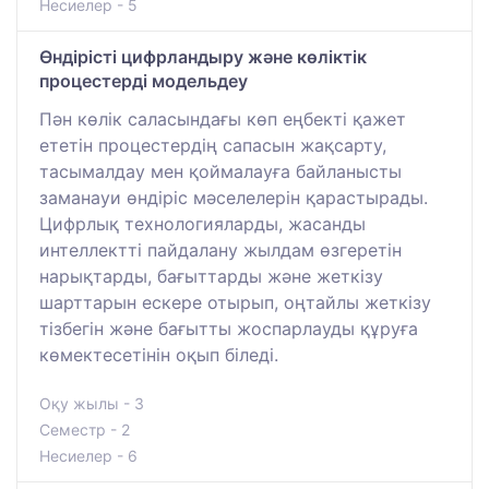
Несиелер - 5
Өндірісті цифрландыру және көліктік
процестерді модельдеу
Пән көлік саласындағы көп еңбекті қажет
ететін процестердің сапасын жақсарту,
тасымалдау мен қоймалауға байланысты
заманауи өндіріс мәселелерін қарастырады.
Цифрлық технологияларды, жасанды
интеллектті пайдалану жылдам өзгеретін
нарықтарды, бағыттарды және жеткізу
шарттарын ескере отырып, оңтайлы жеткізу
тізбегін және бағытты жоспарлауды құруға
көмектесетінін оқып біледі.
Оқу жылы - 3
Семестр - 2
Несиелер - 6