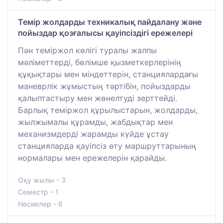
Темір жолдарды техникалық пайдалану және
пойыздар қозғалысы қауіпсіздігі ережелері
Пән теміржол көлігі туралы жалпы
мәліметтерді, бөлімше қызметкерлерінің
құқықтары мен міндеттерін, станциялардағы
маневрлік жұмыстың тәртібін, пойыздарды
қалыптастыру мен жөнелтуді зерттейді.
Барлық теміржол құрылыстарын, жолдарды,
жылжымалы құрамды, жабдықтар мен
механизмдерді жарамды күйде ұстау
станцияларда қауіпсіз өту маршруттарының
нормалары мен ережелерін қарайды.
Оқу жылы - 3
Семестр - 1
Несиелер - 6