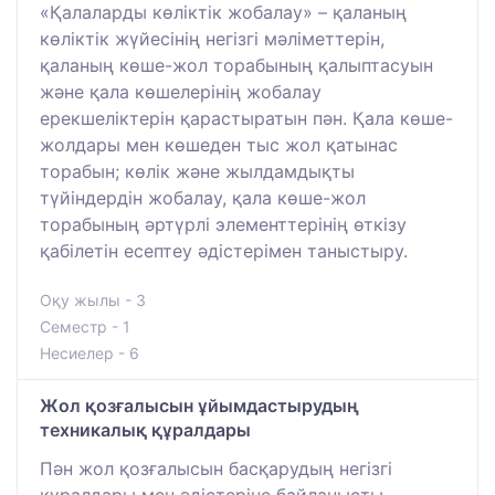
«Қалаларды көліктік жобалау» – қаланың
көліктік жүйесінің негізгі мәліметтерін,
қаланың көше-жол торабының қалыптасуын
және қала көшелерінің жобалау
ерекшеліктерін қарастыратын пән. Қала көше-
жолдары мен көшеден тыс жол қатынас
торабын; көлік және жылдамдықты
түйіндердін жобалау, қала көше-жол
торабының әртүрлі элементтерінің өткізу
қабілетін есептеу әдістерімен таныстыру.
Оқу жылы - 3
Семестр - 1
Несиелер - 6
Жол қозғалысын ұйымдастырудың
техникалық құралдары
Пән жол қозғалысын басқарудың негізгі
құралдары мен әдістеріне байланысты