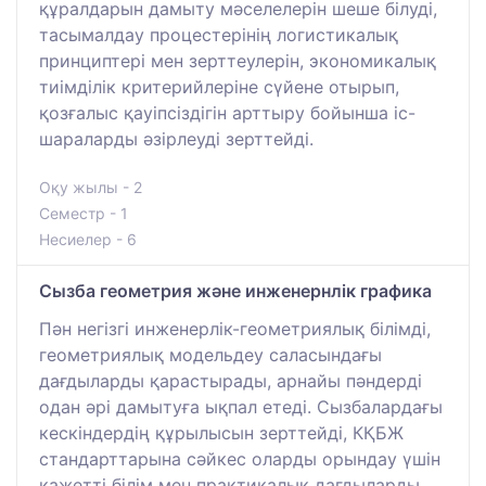
құралдарын дамыту мәселелерін шеше білуді,
тасымалдау процестерінің логистикалық
принциптері мен зерттеулерін, экономикалық
тиімділік критерийлеріне сүйене отырып,
қозғалыс қауіпсіздігін арттыру бойынша іс-
шараларды әзірлеуді зерттейді.
Оқу жылы - 2
Семестр - 1
Несиелер - 6
Сызба геометрия және инженернлік графика
Пән негізгі инженерлік-геометриялық білімді,
геометриялық модельдеу саласындағы
дағдыларды қарастырады, арнайы пәндерді
одан әрі дамытуға ықпал етеді. Сызбалардағы
кескіндердің құрылысын зерттейді, КҚБЖ
стандарттарына сәйкес оларды орындау үшін
қажетті білім мен практикалық дағдыларды