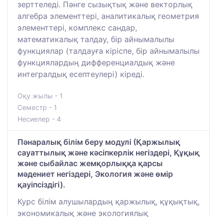
зерттеледі. Пәнге сызықтық және векторлық
алгебра элементтері, аналитикалық геометрия
элементтері, комплекс сандар,
математикалық талдау, бір айнымалылы
функциялар (талдауға кіріспе, бір айнымалылы
функциялардың дифференциалдық және
интегралдық есептеулері) кіреді.
Оқу жылы - 1
Семестр - 1
Несиелер - 4
Пәнаралық білім беру модулі (Қаржылық
сауаттылық және кәсіпкерлік негіздері, Құқық
және сыбайлас жемқорлыққа қарсы
мәдениет негіздері, Экология және өмір
қауіпсіздігі).
Курс білім алушылардың қаржылық, құқықтық,
экономикалық және экологиялық