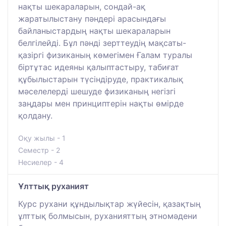
нақты шекараларын, сондай-ақ
жаратылыстану пәндері арасындағы
байланыстардың нақты шекараларын
белгілейді. Бұл пәнді зерттеудің мақсаты-
қазіргі физиканың көмегімен Ғалам туралы
біртұтас идеяны қалыптастыру, табиғат
құбылыстарын түсіндіруде, практикалық
мәселелерді шешуде физиканың негізгі
заңдары мен принциптерін нақты өмірде
қолдану.
Оқу жылы - 1
Семестр - 2
Несиелер - 4
Ұлттық руханият
Курс рухани құндылықтар жүйесін, қазақтың
ұлттық болмысын, руханияттың этномәдени