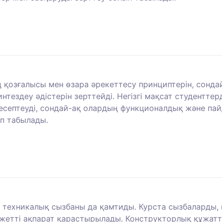
ң қозғалысы мен өзара әрекеттесу принциптерін, сонд
тездеу әдістерін зерттейді. Негізгі мақсат студентте
есептеуді, сондай-ақ олардың функционалдық және па
п табылады.
, техникалық сызбаны да қамтиды. Курста сызбаларды
етті ақпарат қарастырылады. Конструкторлық құжатта