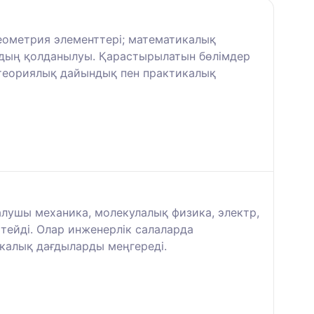
геометрия элементтері; математикалық
ардың қолданылуы. Қарастырылатын бөлімдер
 теориялық дайындық пен практикалық
 алушы механика, молекулалық физика, электр,
тейді. Олар инженерлік салаларда
икалық дағдыларды меңгереді.