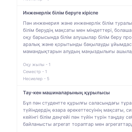
Инженерлік білім беруге кіріспе
Пән инженерия және инженерлік білім туралы
білім берудің мақсаты мен міндеттері, болаша
оқу барысында білім алушылар білім беру пр
аралық және қорытынды бақылауды ұйымдаст
мамандықтарын алудың маңыздылығы ашыла
Оқу жылы - 1
Семестр - 1
Несиелер - 5
Тау-кен машиналарының құрылысы
Бұл пән студентте құрылғы саласындағы тұр
түйіндердің өзара әрекеттесуінің мақсаты, 
кейінгі білім деңгейі пән түйін түрін таңдау 
байланысты агрегат тораптар мен агрегатта