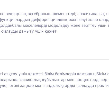
не векторлық алгебраның элементтері; аналитикалық 
лы функциялардың дифференциалдық есептелуі және ол
қолданбалы мәселелерді модельдеу және зерттеу үшін
 ойлауды дамыту үшін қажет.
ті аяқтау үшін қажетті білім бөлімдерін қамтиды. Білім
лаларында физикалық құбылыстар мен процестерді зерт
де, іргелі заңдар мен заңдылықтарды талдауда практ