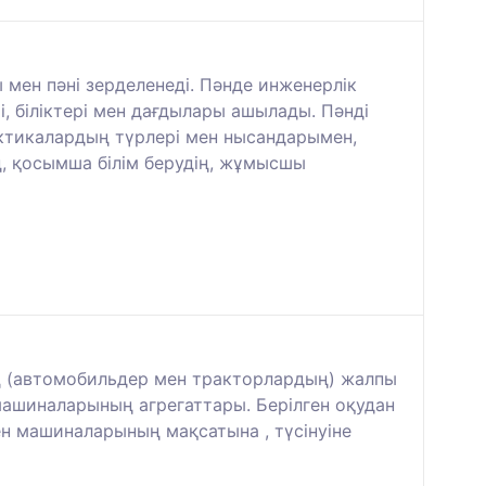
мен пәні зерделенеді. Пәнде инженерлік
і, біліктері мен дағдылары ашылады. Пәнді
актикалардың түрлері мен нысандарымен,
 қосымша білім берудің, жұмысшы
ың (автомобильдер мен тракторлардың) жалпы
машиналарының агрегаттары. Берілген оқудан
-кен машиналарының мақсатына , түсінуіне