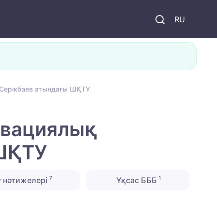
и
RU
.Серікбаев атындағы ШҚТУ
овациялық
 ШҚТУ
7
1
 нәтижелері
Ұқсас БББ