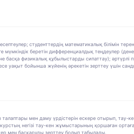
есептеулер; студенттердің математикалық білімін тере
ге мүмкіндік беретін дифференциалдық теңдеулер (ден
е басқа физикалық құбылыстарды сипаттау); әртүрлі п
есе уақыт бойынша жүйенің әрекетін зерттеу үшін сан
ы талаптары мен даму үрдістерін ескере отырып, тау-ке
 курстың негізі тау-кен жұмыстарының қоршаған ортаға ә
ер мен басқаруды зерттеу болып табылады.