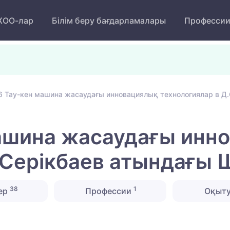
ОО-лар
Білім беру бағдарламалары
Професси
6 Тау-кен машина жасаудағы инновациялық технологиялар в Д
машина жасаудағы инн
.Серікбаев атындағы
38
1
ер
Профессии
Оқыту