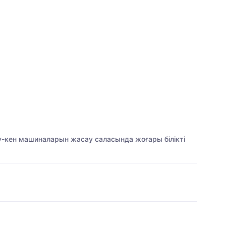
ау-кен машиналарын жасау саласында жоғары білікті