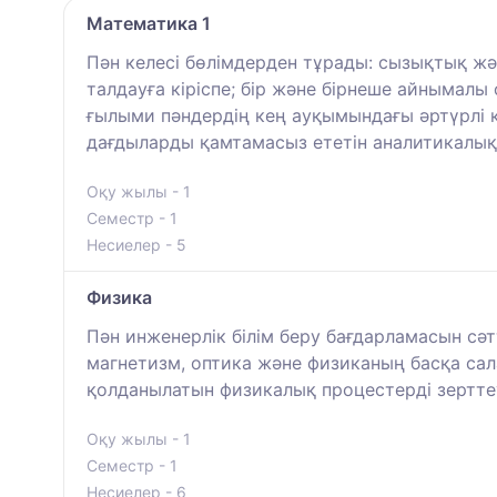
Математика 1
Пән келесі бөлімдерден тұрады: сызықтық жә
талдауға кіріспе; бір және бірнеше айныма
ғылыми пәндердің кең ауқымындағы әртүрлі 
дағдыларды қамтамасыз ететін аналитикалық
Оқу жылы - 1
Семестр - 1
Несиелер - 5
Физика
Пән инженерлік білім беру бағдарламасын сәт
магнетизм, оптика және физиканың басқа са
қолданылатын физикалық процестерді зерттеу
Оқу жылы - 1
Семестр - 1
Несиелер - 6