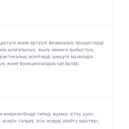
ңдетуге және әртүрлі физикалық процестерді
енің қозғалысын, жылу немесе дыбыстың
рактикалық есептерді шешуге мүмкіндік
дық және функционалдық қатарлар.
н өнеркәсібінде тиімді жұмыс істеу үшін
серін талдау, осы әсерді азайту әдістері,