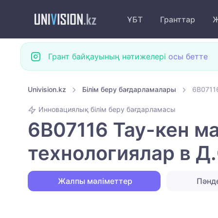
ҰБТ
Гранттар
Ж
Грант байқауының нәтижелері
осы бетте
Univision.kz
Білім беру бағдарламалары
6B0711
Инновациялық білім беру бағдарламасы
6B07116 Тау-кен 
технологиялар в Д
Жалпы мәліметтер
Пәнд