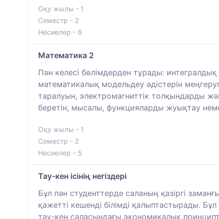
Оқу жылы - 1
Семестр - 2
Несиелер - 6
Математика 2
Пән келесі бөлімдерден тұрады: интегралдық 
математикалық модельдеу әдістерін меңгеру
таралуын, электромагниттік толқындарды жән
беретін, мысалы, функцияларды жуықтау нем
Оқу жылы - 1
Семестр - 2
Несиелер - 5
Тау-кен ісінің негіздері
Бұл пән студенттерде саланың қазіргі заманғ
қажетті кешенді білімді қалыптастырады. Бұл
тау-кен саласындағы экономикалық принципт