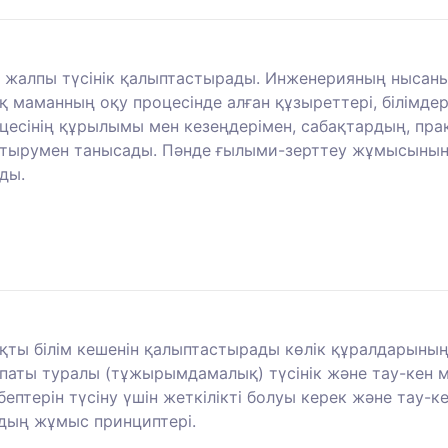
 жалпы түсінік қалыптастырады. Инженерияның нысаны 
қ маманның оқу процесінде алған құзыреттері, білімдер
оцесінің құрылымы мен кезеңдерімен, сабақтардың, пр
ырумен танысады. Пәнде ғылыми-зерттеу жұмысының,
ды.
ақты білім кешенін қалыптастырады көлік құралдарын
сипаты туралы (тұжырымдамалық) түсінік және тау-кен 
себептерін түсіну үшін жеткілікті болуы керек және тау
рдың жұмыс принциптері.