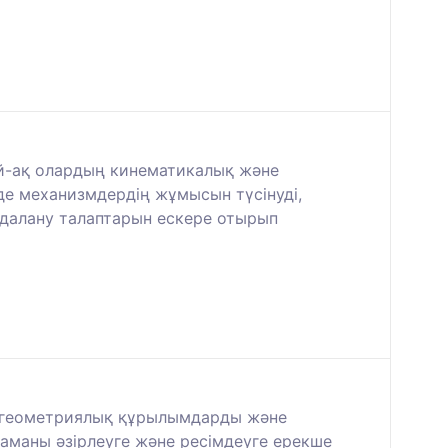
ай-ақ олардың кинематикалық және
рде механизмдердің жұмысын түсінуді,
йдалану талаптарын ескере отырып
, геометриялық құрылымдарды және
маны әзірлеуге және ресімдеуге ерекше