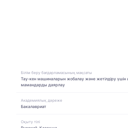
Білім беру бағдарламасының мақсаты
Тау-кен машиналарын жобалау және жетілдіру үшін и
мамандарды даярлау
Академиялық дәреже
Бакалавриат
Оқыту тілі
Русский, Қазақша