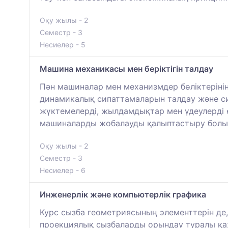
Оқу жылы - 2
Семестр - 3
Несиелер - 5
Машина механикасы мен беріктігін талдау
Пән машиналар мен механизмдер бөліктеріні
динамикалық сипаттамаларын талдау және син
жүктемелерді, жылдамдықтар мен үдеулерді 
машиналарды жобалауды қалыптастыру болы
Оқу жылы - 2
Семестр - 3
Несиелер - 6
Инженерлік және компьютерлік графика
Курс сызба геометриясының элементтерін де
проекциялық сызбаларды орындау туралы қаж