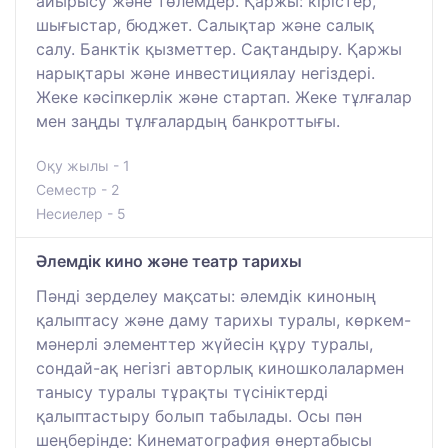
айырысу және төлемдер. Қаржы: кірістер,
шығыстар, бюджет. Салықтар және салық
салу. Банктік қызметтер. Сақтандыру. Қаржы
нарықтары және инвестициялау негіздері.
Жеке кәсіпкерлік және стартап. Жеке тұлғалар
мен заңды тұлғалардың банкроттығы.
Оқу жылы - 1
Семестр - 2
Несиелер - 5
Әлемдік кино және театр тарихы
Пәнді зерделеу мақсаты: әлемдік киноның
қалыптасу және даму тарихы туралы, көркем-
мәнерлі элементтер жүйесін құру туралы,
сондай-ақ негізгі авторлық киношколалармен
танысу туралы тұрақты түсініктерді
қалыптастыру болып табылады. Осы пән
шеңберінде: Кинематография өнертабысы