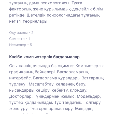
тұлғаның даму психологиясы. Тұлға
факторлық және құрылымдық-деңгейлік білім
ретінде. Шетелдік психологиядағы тұлғаның
негізгі теориялары
Оқу жылы - 2
Семестр - 1
Несиелер - 5
Кәсіби компьютерлік бағдармалар
Осы пәннің аясында біз оқимыз: Компьютерлік
графиканың бейнелері. Бағдарламалық
интерфейс. Бағдарлама құралдары Заттардың
түрленуі. Масштабтау, көлденең беру,
нысандарды көшіру, көбейту, клондау.
Докторлар. Түйіндермен жұмыс. Модельдер,
түстер қолданылады. Түс таңдағыш Толтыру
және ұру. Түстерді араластыру. Өзіңіздің