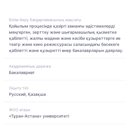
Білім беру бағдарламасының мақсаты
Қойылым процесінде қазіргі заманғы әдістемелерді
меңгерген, зерттеу және шығармашылық қызметке
қабілетті, жалпы мәдени және кәсіби құзыреттерге ие
театр және кино режиссурасы саласындағы бәсекеге
қабілетті және құзыретті өнер бакалаврларын даярлау.
Академиялық дәреже
Бакалавриат
Оқыту тілі
Русский, Қазақша
ЖОО атауы
«Тұран-Астана» университеті