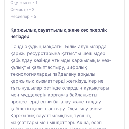
Оқу жылы - 1
Семестр - 2
Несиелер - 5
Қаржылық сауаттылық және кәсіпкерлік
негіздері
Пәнді оқудың мақсаты: Білім алушыларда
қаржы ресурстарына қатысты шешімдер
қабылдау кезінде ұтымды қаржылық мінез-
құлықты қалыптастыру, цифрлық
технологияларды пайдалану арқылы
қаржылық қызметтерді жеткізушілер не
тұтынушылар ретінде олардың құқықтары
мен мүдделерін қорғауға байланысты
процестерді сыни бағалау және талдау
қабілетін қалыптастыру. Оқытылу аясы:
Қаржылық сауаттылықтың түсінігі,
мақсаттары мен міндеттері. Ақша, есеп