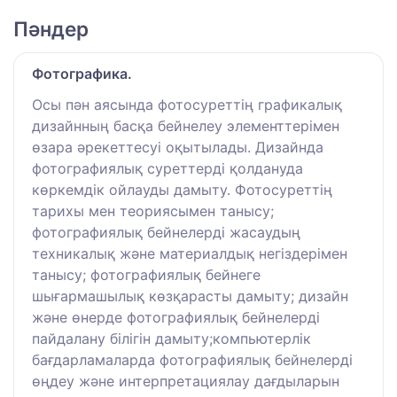
Пәндер
Фотографика.
Осы пән аясында фотосуреттің графикалық
дизайнның басқа бейнелеу элементтерімен
өзара әрекеттесуі оқытылады. Дизайнда
фотографиялық суреттерді қолдануда
көркемдік ойлауды дамыту. Фотосуреттің
тарихы мен теориясымен танысу;
фотографиялық бейнелерді жасаудың
техникалық және материалдық негіздерімен
танысу; фотографиялық бейнеге
шығармашылық көзқарасты дамыту; дизайн
және өнерде фотографиялық бейнелерді
пайдалану білігін дамыту;компьютерлік
бағдарламаларда фотографиялық бейнелерді
өңдеу және интерпретациялау дағдыларын