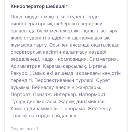
Кинооператор шеберлігі
Пәнді оқудың мақсаты: студенттерде
кинооператорлық шеберлікті зерделеу
саласында білім мен іскерлікті қалыптастыру
және студентті өндірістік-шығармашылық
жұмысқа тарту. Осы пән аясында оқытылады:
операторлық кәсіптің қалыптасу көздері
зерделенеді. Кадр - композиция. Симметрия.
Асимметрия. Қарама-қарсылық. Ырғағы.
Ракурс. Жазық екі өлшемді экрандағы кеңістік
тереңдігі. Перспективаның түрлері. Сурет
ауқымы. Бейнелеу өнерінің жанрлары.
Портрет. Пейзаж. Интерьер. Натюрморт.
Түсіру динамикасы. Жарық динамикасы.
Камера динамикасы. Панорама. Жол жүру.
Трансфокаторды пайдалану.
Оқу жылы - 1