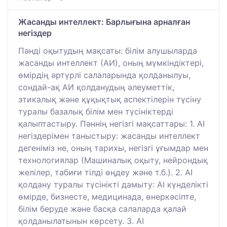
Жасанды интеллект: Барлығына арналған
негіздер
Пәнді оқытудың мақсаты: білім алушыларда
жасанды интеллект (АИ), оның мүмкіндіктері,
өмірдің әртүрлі салаларында қолданылуы,
сондай-ақ АИ қолданудың әлеуметтік,
этикалық және құқықтық аспектілерін түсіну
туралы базалық білім мен түсініктерді
қалыптастыру. Пәннің негізгі мақсаттары: 1. AI
негіздерімен таныстыру: жасанды интеллект
дегеніміз не, оның тарихы, негізгі ұғымдар мен
технологиялар (Машиналық оқыту, нейрондық
желілер, табиғи тілді өңдеу және т.б.). 2. AI
қолдану туралы түсінікті дамыту: AI күнделікті
өмірде, бизнесте, медицинада, өнеркәсіпте,
білім беруде және басқа салаларда қалай
қолданылатынын көрсету. 3. AI