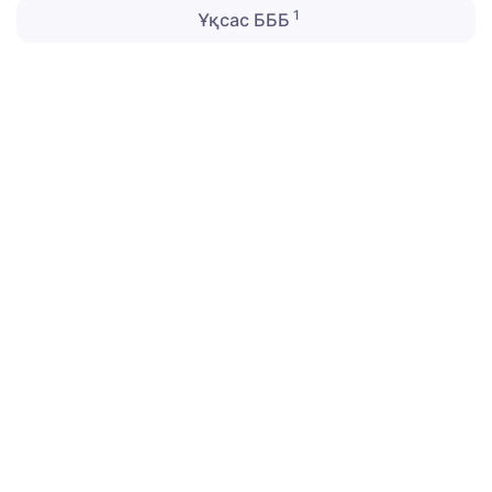
1
Ұқсас БББ