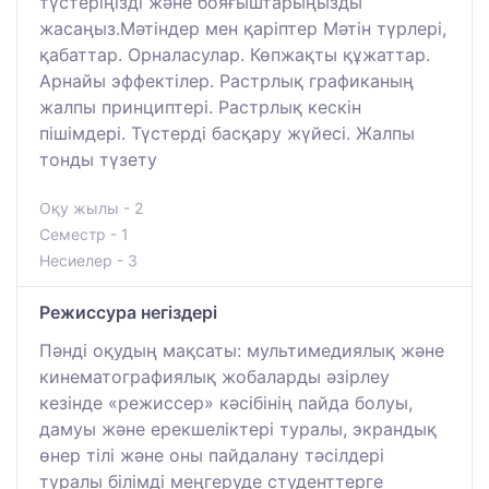
түстеріңізді және бояғыштарыңызды
жасаңыз.Мәтіндер мен қаріптер Мәтін түрлері,
қабаттар. Орналасулар. Көпжақты құжаттар.
Арнайы эффектілер. Растрлық графиканың
жалпы принциптері. Растрлық кескін
пішімдері. Түстерді басқару жүйесі. Жалпы
тонды түзету
Оқу жылы - 2
Семестр - 1
Несиелер - 3
Режиссура негіздері
Пәнді оқудың мақсаты: мультимедиялық және
кинематографиялық жобаларды әзірлеу
кезінде «режиссер» кәсібінің пайда болуы,
дамуы және ерекшеліктері туралы, экрандық
өнер тілі және оны пайдалану тәсілдері
туралы білімді меңгеруде студенттерге