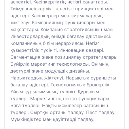
аспектісі. Кәсіпкерліктің негізгі санаттары.
Тиімді кәсіпкерліктің негізгі принциптері мен
әдістері. Кәсіпкерлер мен фирмалардың
жіктелуі. Компанияның функциялары мен
мақсаттары. Компания стратегиясының мәні.
Инвесторлардың өнімді бағалау әдістемесі.
Компанияның білім иерархиясы. Негізгі
құзыреттілік түсінігі. Инновация көздері.
Сегментация және позициялау стратегиялары.
Бүйірлік маркетинг технологиясы. Өнімнің
дәстүрлі және модульдік дизайны.
Нарықтардың жіктелуі. Нарықтық сұранысты
бағалау әдістері. Технологиялық брокерлік.
Ұйым құрылымының түсінігі. Құрылым
түрлері. Маркетингтің негізгі функциялары.
Баға түрлері. Нақты мәмілелер бағасының
түрлері. Сыртқы ортаны талдау. Пест талдау.
Мүмкіндіктер мен қауіптерді талдау.