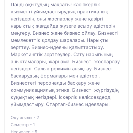
Пәнді оқытудың мақсаты: кәсіпкерлік
қызметті ұйымдастырудың практикалық
негіздерін, оны жоспарлау және қазіргі
нарықтық жағдайда жүзеге асыру әдістерін
меңгеру. Бизнес және бизнес ойлау. Бизнесті
мемлекеттік қолдау шаралары. Нарықты
зерттеу. Бизнес-идеяны қалыптастыру.
Маркетингтік зерттеулер. Сату нарығының
анықтамалары, жарнама. Бизнесті жоспарлау
негіздері. Салық режимін анықтау. Бизнесті
басқарудың формалары мен әдістері.
Бизнестегі персоналды басқару және
коммуникациялық этика. Бизнесті жүргізудің
құқықтық негіздері. Іскерлік келіссөздерді
ұйымдастыру. Стартап-бизнес идеялары.
Оқу жылы - 2
Семестр - 1
Несиелер - 5