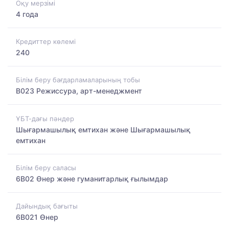
Оқу мерзімі
4 года
Кредиттер көлемі
240
Білім беру бағдарламаларының тобы
B023 Режиссура, арт-менеджмент
ҰБТ-дағы пәндер
Шығармашылық емтихан және Шығармашылық
емтихан
Білім беру саласы
6B02 Өнер және гуманитарлық ғылымдар
Дайындық бағыты
6B021 Өнер