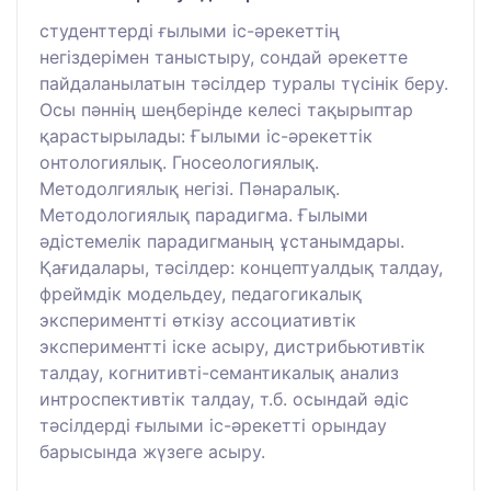
студенттерді ғылыми іс-әрекеттің
негіздерімен таныстыру, сондай әрекетте
пайдаланылатын тәсілдер туралы түсінік беру.
Осы пәннің шеңберінде келесі тақырыптар
қарастырылады: Ғылыми іс-әрекеттік
онтологиялық. Гносеологиялық.
Методолгиялық негізі. Пәнаралық.
Методологиялық парадигма. Ғылыми
әдістемелік парадигманың ұстанымдары.
Қағидалары, тәсілдер: концептуалдық талдау,
фреймдік модельдеу, педагогикалық
экспериментті өткізу ассоциативтік
экспериментті іске асыру, дистрибьютивтік
талдау, когнитивті-семантикалық анализ
интроспективтік талдау, т.б. осындай әдіс
тәсілдерді ғылыми іс-әрекетті орындау
барысында жүзеге асыру.