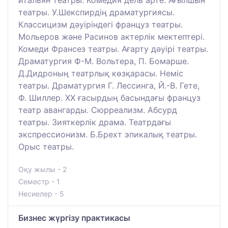
театры. У.Шекспирдің драматургиясы.
Классицизм дәуіріндегі француз театры.
Мольеров және Расинов актерлік мектептері.
Комеди Франсез театры. Ағарту дәуірі театры.
Драматургия Ф-М. Вольтера, П. Бомарше.
Д.Дидроның театрлық көзқарасы. Неміс
театры. Драматургия Г. Лессинга, Й.-В. Гете,
Ф. Шиллер. XX ғасырдың басындағы француз
театр авангарды. Сюрреализм. Абсурд
театры. Зияткерлік драма. Театрдағы
экспрессионизм. Б.Брехт эпикалық театры.
Орыс театры.
Оқу жылы - 2
Семестр - 1
Несиелер - 5
Бизнес жүргізу практикасы