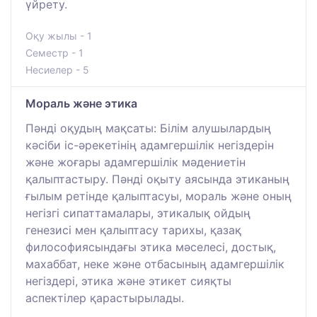
үйрету.
Оқу жылы - 1
Семестр - 1
Несиелер - 5
Мораль және этика
Пәнді оқудың мақсаты: Білім алушылардың
кәсіби іс-әрекетінің адамгершілік негіздерін
және жоғары адамгершілік мәдениетін
қалыптастыру. Пәнді оқыту аясында этиканың
ғылым ретінде қалыптасуы, мораль және оның
негізгі сипаттамалары, этикалық ойдың
генезисі мен қалыптасу тарихы, қазақ
философиясындағы этика мәселесі, достық,
махаббат, неке және отбасының адамгершілік
негіздері, этика және этикет сияқты
аспектілер қарастырылады.