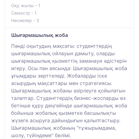
Оқу жылы - 1
Семестр - 1
Несиелер - 3
Шығармашылық жоба
Пәнді оқытудың мақсаты: студенттердің
шығармашылық ойлауын дамыту, оларды
шығармашылық қызметтің заманауи әдістерін
игеру. Осы пән аясында: Шығармашылық жоба
ұғымдары зерттеледі. Жобаларды іске
асырудың мақсаттары мен стратегиясы.
Шығармашылық жобаны әзірлеуге қойылатын
талаптар. Студенттердің бизнес-жоспарды өз
бетінше құру деңгейінде шығармашылық жоба
бойынша жобалық қызметке басшылықты
жүзеге асыруға дайындығын қалыптастыру.
Шығармашылық жобаның "тұжырымдама,
шолу, түйіндеме" бөлімі.