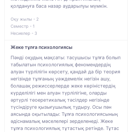
қолдануға баса назар аударылуы мүмкін.
Оқу жылы - 2
Семестр - 1
Несиелер - 3
Жеке тұлға психологиясы
Пәнді оқудың мақсаты: тасушысы тұлға болып
табылатын психологиялық феномендердің
алуан түрлілігін көрсету, қандай да бір теория
негізінде тұлғаның уәждемелік негізін ашу,
болашақ режиссерлерде жеке көріністердің
күрделілігі мен алуан түрлілігіне, оларды
әртүрлі теоеретикалық тәсілдер негізінде
түсіндіруге қызығушылық тудыру. Осы пән
аясында оқытылады: Тұлға психологиясының
әдіснамалық мәселелері зерделенеді. Жеке
тұлға психологиялық тұтастық ретінде. Тұтас