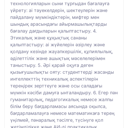
технологияларын сыни тұрғыдан бағалауға
үйрету: ai тәуекелдерін, шектеулерін және
пайдалану мүмкіндіктерін, мифтер мен
шындық арасындағы айырмашылықтарды
бағалау дағдыларын қалыптастыру. 4.
Этикалық және құқықтық сананы
қалыптастыру: ai жүйелерін әзірлеу және
қолдану кезінде жауапкершілік, құпиялылық,
әділеттілік және ашықтық мәселелерімен
таныстыру. 5. Әрі қарай оқуға деген
қызығушылықты ояту: студенттерді жасанды
интеллекттің техникалық аспектілерін
тереңірек зерттеуге және осы саладағы
мүмкін кәсіби дамуға ынталандыру. 6. Егер пән
гуманитарлық, педагогикалық немесе жалпы
білім беру бағдарламасы аясында оқылса,
бағдарламалауға немесе математикаға терең
үңілмей, пәнаралық тәсілге, түсінуге қол
жетімділікке және АИ-ді практикалық