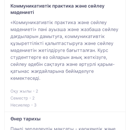
Коммуникативтік практика және сөйлеу
мәдениеті
«Коммуникативтік практика және сөйлеу
мәдениеті» пәні ауызша және жазбаша сөйлеу
дағдыларын дамытуға, коммуникативтік
құзыреттілікті қалыптастыруға және сөйлеу
мәдениетін жетілдіруге бағытталған. Курс
студенттерге өз ойларын анық жеткізуге,
сөйлеу әдебін сақтауға және әртүрлі қарым-
қатынас жағдайларына бейімделуге
көмектеседі.
Оқу жылы - 2
Семестр - 2
Несиелер - 3
Өнер тарихы
Пәнді зерделеудің мақсаты - көркемдік және