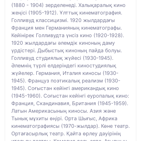
(1880 - 1904) зерделенеді. Халықаралық кино
жеңісі (1905-1912). Ұлттық кинематография.
Голливуд классицизмі. 1920 жылдардағы
Франция мен Германияның кинематографы.
Кейінірек Голливудта үнсіз кино (1920-1928).
1920 жылдардағы әлемдік киноның даму
үрдістері. Дыбыстық киноның пайда болуы.
Голливуд студиялық жүйесі (1930-1945).
Әлемнің түрлі елдеріндегі киностудиялық
жүйелер. Германия, Италия киносы (1930-
1945). Француз поэтикалық реализм (1930-
1945). Соғыстан кейінгі американдық кино
(1945-1960). Соғыстан кейінгі еуропалық кино:
Франция, Скандинавия, Британия (1945-1959).
Латын Америкасының киносы. Азия және
Тынық мұхиты өңірі. Орта Шығыс, Африка
кинематографиясы (1970-жылдар). Көне театр.
Ортағасырлық театр. Қайта өрлеу дәуірінің
итальян театры. Комедия дель арте. Ағылшын