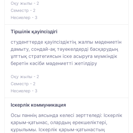
Оқу жылы - 2
Семестр - 2
Несиелер - 3
Тіршілік қауіпсіздігі
студенттерде қауіпсіздіктің жалпы мәдениетін
дамыту, сондай-ақ тәуекелдерді басқарудың
ұлттық стратегиясын іске асыруға мүмкіндік
беретін кәсіби мәдениетті жетілдіру
Оқу жылы - 2
Семестр - 2
Несиелер - 3
Іскерлік коммуникация
Осы пәннің аясында келесі зерттеледі: Іскерлік
қарым-қатынас, олардың ерекшеліктері,
құрылымы. Іскерлік қарым-қатынастың