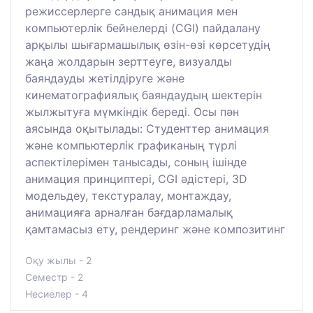
режиссерлерге сандық анимация мен
компьютерлік бейнелерді (CGI) пайдалану
арқылы шығармашылық өзін-өзі көрсетудің
жаңа жолдарын зерттеуге, визуалды
баяндауды жетілдіруге және
кинематографиялық баяндаудың шектерін
жылжытуға мүмкіндік береді. Осы пән
аясында оқытылады: Студенттер анимация
және компьютерлік графиканың түрлі
аспектілерімен танысады, соның ішінде
анимация принциптері, CGI әдістері, 3D
модельдеу, текстуралау, монтаждау,
анимацияға арналған бағдарламалық
қамтамасыз ету, рендеринг және композитинг
Оқу жылы - 2
Семестр - 2
Несиелер - 4