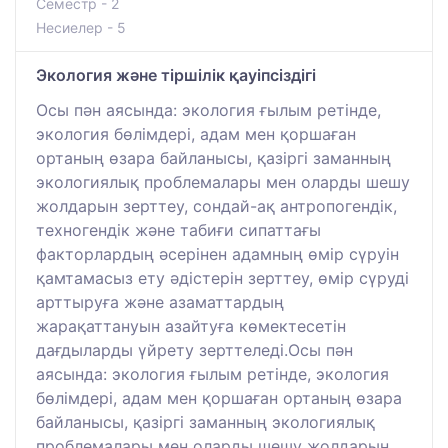
Семестр - 2
Несиелер - 5
Экология және тіршілік қауіпсіздігі
Осы пән аясында: экология ғылым ретінде,
экология бөлімдері, адам мен қоршаған
ортаның өзара байланысы, қазіргі заманның
экологиялық проблемалары мен оларды шешу
жолдарын зерттеу, сондай-ақ антропогендік,
техногендік және табиғи сипаттағы
факторлардың әсерінен адамның өмір сүруін
қамтамасыз ету әдістерін зерттеу, өмір сүруді
арттыруға және азаматтардың
жарақаттануын азайтуға көмектесетін
дағдыларды үйрету зерттеледі.Осы пән
аясында: экология ғылым ретінде, экология
бөлімдері, адам мен қоршаған ортаның өзара
байланысы, қазіргі заманның экологиялық
проблемалары мен оларды шешу жолдарын