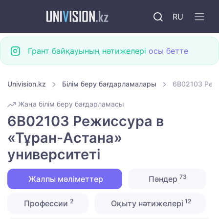
RU
Грант байқауының нәтижелері
осы бетте
Univision.kz
Білім беру бағдарламалары
6B02103 Режи
Жаңа білім беру бағдарламасы
6B02103 Режиссура в
«Тұран-Астана»
университеті
73
Жалпы мәліметтер
Пәндер
2
12
Профессии
Оқыту нәтижелері