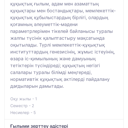
құқықтық ғылым, адам мен азаматтың
құқықтары мен бостандықтары, мемлекеттік-
құқықтық құбылыстардың бірлігі, олардың
қоғамның әлеуметтік-мәдени
параметрлерімен тікелей байланысы туралы
жалпы түсінік қалыптастыру мақсатында
оқытылады. Түрлі мемлекеттік-құқықтық
институттардың генезисінің, жұмыс істеуінің,
өзара іс-қимылының және дамуының
тетіктерін түсіндіреді; құқықтың негізгі
салалары туралы білімді меңгереді,
нормативтік құқықтық актілерді пайдалану
дағдыларын дамытады.
Оқу жылы - 1
Семестр - 2
Несиелер - 5
Ғылыми зерттеу әдістері