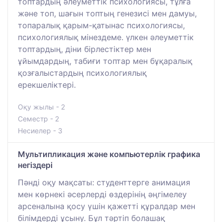
топтардың әлеуметтік психологиясы, тұлға
және топ, шағын топтың генезисі мен дамуы,
топаралық қарым-қатынас психологиясы,
психологиялық мінездеме. үлкен әлеуметтік
топтардың, діни бірлестіктер мен
ұйымдардың, табиғи топтар мен бұқаралық
қозғалыстардың психологиялық
ерекшеліктері.
Оқу жылы - 2
Семестр - 2
Несиелер - 3
Мультипликация және компьютерлік графика
негіздері
Пәнді оқу мақсаты: студенттерге анимация
мен көрнекі әсерлерді өздерінің әңгімелеу
арсеналына қосу үшін қажетті құралдар мен
білімдерді ұсыну. Бұл тәртіп болашақ