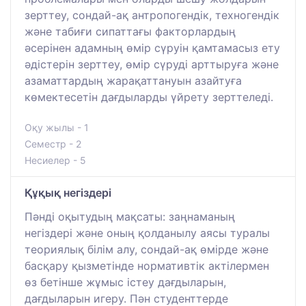
зерттеу, сондай-ақ антропогендік, техногендік
және табиғи сипаттағы факторлардың
әсерінен адамның өмір сүруін қамтамасыз ету
әдістерін зерттеу, өмір сүруді арттыруға және
азаматтардың жарақаттануын азайтуға
көмектесетін дағдыларды үйрету зерттеледі.
Оқу жылы - 1
Семестр - 2
Несиелер - 5
Құқық негіздері
Пәнді оқытудың мақсаты: заңнаманың
негіздері және оның қолданылу аясы туралы
теориялық білім алу, сондай-ақ өмірде және
басқару қызметінде нормативтік актілермен
өз бетінше жұмыс істеу дағдыларын,
дағдыларын игеру. Пән студенттерде