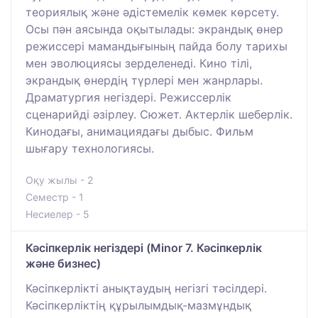
теориялық және әдістемелік көмек көрсету.
Осы пән аясында оқытылады: экрандық өнер
режиссері мамандығының пайда болу тарихы
мен эволюциясы зерделенеді. Кино тілі,
экрандық өнердің түрлері мен жанрлары.
Драматургия негіздері. Режиссерлік
сценарийді әзірлеу. Сюжет. Актерлік шеберлік.
Кинодағы, анимациядағы дыбыс. Фильм
шығару технологиясы.
Оқу жылы - 2
Семестр - 1
Несиелер - 5
Кәсіпкерлік негіздері (Minor 7. Кәсіпкерлік
және бизнес)
Кәсіпкерлікті анықтаудың негізгі тәсілдері.
Кәсіпкерліктің құрылымдық-мазмұндық