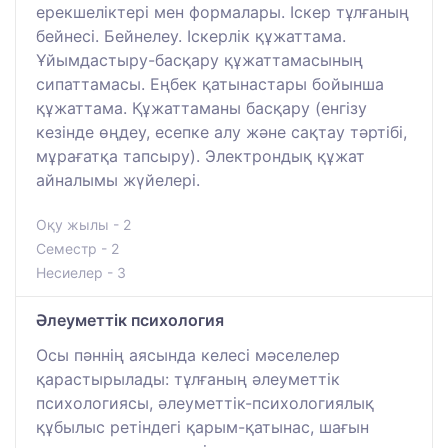
ерекшеліктері мен формалары. Іскер тұлғаның
бейнесі. Бейнелеу. Іскерлік құжаттама.
Ұйымдастыру-басқару құжаттамасының
сипаттамасы. Еңбек қатынастары бойынша
құжаттама. Құжаттаманы басқару (енгізу
кезінде өңдеу, есепке алу және сақтау тәртібі,
мұрағатқа тапсыру). Электрондық құжат
айналымы жүйелері.
Оқу жылы - 2
Семестр - 2
Несиелер - 3
Әлеуметтік психология
Осы пәннің аясында келесі мәселелер
қарастырылады: тұлғаның әлеуметтік
психологиясы, әлеуметтік-психологиялық
құбылыс ретіндегі қарым-қатынас, шағын