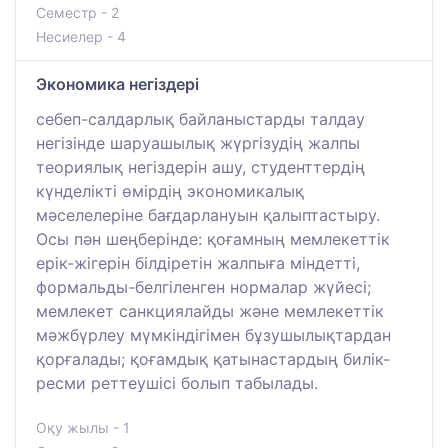
Семестр - 2
Несиелер - 4
Экономика негіздері
себеп-салдарлық байланыстарды талдау
негізінде шаруашылық жүргізудің жалпы
теориялық негіздерін ашу, студенттердің
күнделікті өмірдің экономикалық
мәселелеріне бағдарлануын қалыптастыру.
Осы пән шеңберінде: қоғамның мемлекеттік
ерік-жігерін білдіретін жалпыға міндетті,
формальды-белгіленген нормалар жүйесі;
мемлекет санкциялайды және мемлекеттік
мәжбүрлеу мүмкіндігімен бұзушылықтардан
қорғалады; қоғамдық қатынастардың билік-
ресми реттеушісі болып табылады.
Оқу жылы - 1