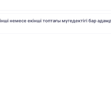
рінші немесе екінші топтағы мүгедектігі бар ад