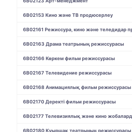
6B02123 Арт-менеджмент
6B02153 Кино және ТВ продюсерлеу
6B02161 Режиссура, кино және теледидар п
6B02163 Драма театрының режиссурасы
6B02166 Көркем фильм режиссурасы
6B02167 Телевидение режиссурасы
6B02168 Анимациялық фильм режиссурасы
6B02170 Деректі фильм режиссурасы
6B02177 Телевизиялық және кино жобалар
6B02180 Қуыршақ театрының режиссурасы