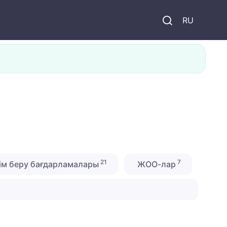
и
RU
21
7
ім беру бағдарламалары
ЖОО-лар