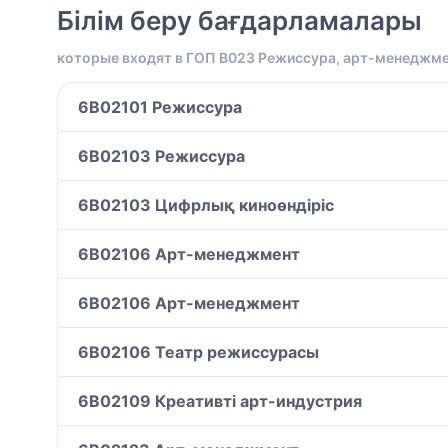
Білім беру бағдарламалары
которые входят в ГОП B023 Режиссура, арт-менеджм
6B02101 Режиссура
6B02103 Режиссура
6B02103 Цифрлық киноөндіріс
6B02106 Арт-менеджмент
6B02106 Арт-менеджмент
6B02106 Театр режиссурасы
6B02109 Креативті арт-индустрия