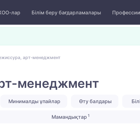
ОО-лар
Білім беру бағдарламалары
Професси
ежиссура, арт-менеджмент
арт-менеджмент
Минималды ұпайлар
Өту балдары
Біл
1
Мамандықтар