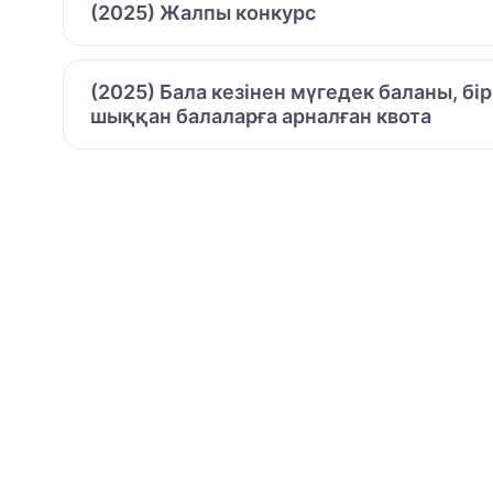
(2025) Жалпы конкурс
(2025) Бала кезінен мүгедек баланы, бі
шыққан балаларға арналған квота