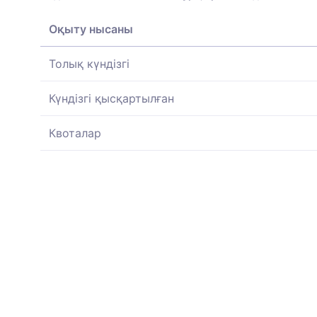
Оқыту нысаны
Толық күндізгі
Күндізгі қысқартылған
Квоталар