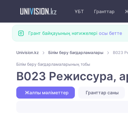
ҰБТ
Гранттар
Ж
Грант байқауының нәтижелері
осы бетте
Univision.kz
Білім беру бағдарламалары
B023 Р
Білім беру бағдарламаларының тобы
B023 Режиссура, 
Жалпы мәліметтер
Гранттар саны