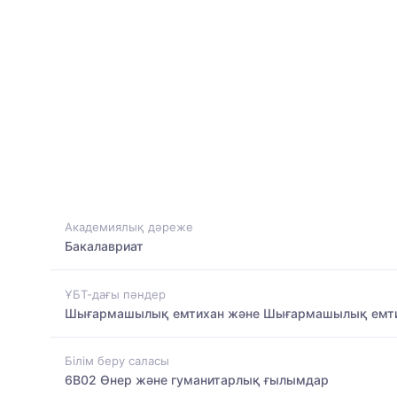
Академиялық дәреже
Бакалавриат
ҰБТ-дағы пәндер
Шығармашылық емтихан және Шығармашылық емт
Білім беру саласы
6B02 Өнер және гуманитарлық ғылымдар