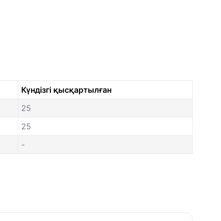
Күндізгі қысқартылған
25
25
-