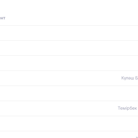
ент
Күләш Б
Темірбек