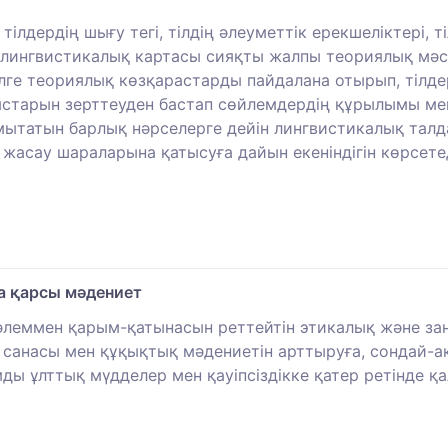
лдердің шығу тегі, тілдің әлеуметтік ерекшеліктері, тіл
ң лингвистикалық картасы сияқты жалпы теориялық мәсе
 тілге теориялық көзқарастарды пайдалана отырып, тіл
ыстарын зерттеуден бастап сөйлемдердің құрылымы мен
дамытатын барлық нәрселерге дейін лингвистикалық тал
жасау шараларына қатысуға дайын екеніндігін көрсетед
а қарсы мәдениет
әлеммен қарым-қатынасын реттейтін этикалық және заң
санасы мен құқықтық мәдениетін арттыруға, сондай-а
ды ұлттық мүдделер мен қауіпсіздікке қатер ретінде қ