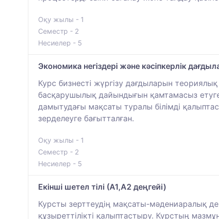
Оқу жылы - 1
Семестр - 2
Несиелер - 5
Экономика негіздері және кәсіпкерлік дағды
Курс бизнесті жүргізу дағдыларын теориялы
басқарушылық дайындығын қамтамасыз етуге,
дамытудағы мақсаты туралы білімді қалыптас
зерделеуге бағытталған.
Оқу жылы - 1
Семестр - 2
Несиелер - 5
Екінші шетел тілі (А1,А2 деңгейі)
Курсты зерттеудің мақсаты-мәдениаралық деңг
құзыреттілікті қалыптастыру. Курстың мазмұ