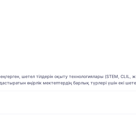
н меңгерген, шетел тілдерін оқыту технологиялары (STEM, CLIL
мдастыратын өңірлік мектептердің барлық түрлері үшін екі шетел