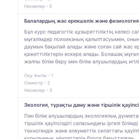
Несиелер - 5
Балалардың жас ерекшелік және физиология
Бұл курс педагогтік құзыреттіліктің келесі 
мұғалімдер психиканың қалыптасуымен, оны
даумын бақылай алады және соған сай жас ер
қажеттіліктерін ескере алады. Болашақ мұға
жалпы білім беру мен білім алушылардың игілі
Оқу жылы - 1
Семестр - 2
Несиелер - 3
Экология, тұрақты даму және тіршілік қауіпсіз
Пән білім алушылардың экологиялық дүниетан
тіршілік қауіпсіздігі саласындағы іргелі біл
техногендік және әлеуметтік сипаттағы қауі
құрылымын, міндеттерін білуге бағытталған.