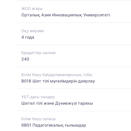
ЖОО атауы
Орталық Азия Инновациялық Университеті
Оқу мерзімі
4 года
Кредиттер көлемі
240
Білім беру бағдарламаларының тобы
B018 Шет тілі мұғалімдерін даярлау
ҰБТ-дағы пәндер
Шетел тілі және Дүниежүзі тарихы
Білім беру саласы
6B01 Педагогикалық ғылымдар