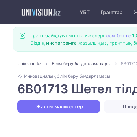
ҰБТ
Гранттар
Ж
Грант байқауының нәтижелері
осы бетте
10
Біздің
инстаграмға
жазылыңыз, гранттық ба
Univision.kz
Білім беру бағдарламалары
6B01713
Инновациялық білім беру бағдарламасы
6B01713 Шетел тілд
Жалпы мәліметтер
Пәнд