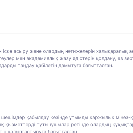
н іске асыру және олардың нәтижелерін халықаралық 
улер мен академиялық жазу әдістерін қолдану, өз зерт
лдарды таңдау қабілетін дамытуға бағытталған.
ы шешімдер қабылдау кезінде ұтымды қаржылық мінез-
қ қызметтерді тұтынушылар ретінде олардың құқықтар
тін қалыптастыруға бағытталған.