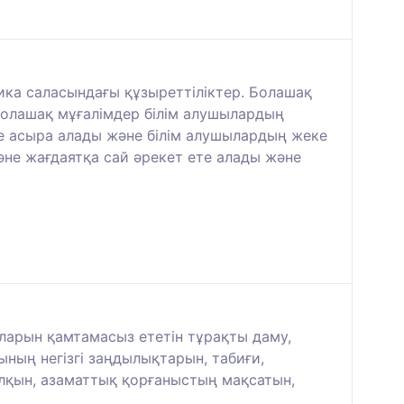
тика саласындағы құзыреттіліктер. Болашақ
олашақ мұғалімдер білім алушылардың
ге асыра алады және білім алушылардың жеке
не жағдаятқа сай әрекет ете алады және
ларын қамтамасыз ететін тұрақты даму,
лының негізгі заңдылықтарын, табиғи,
ұлқын, азаматтық қорғаныстың мақсатын,