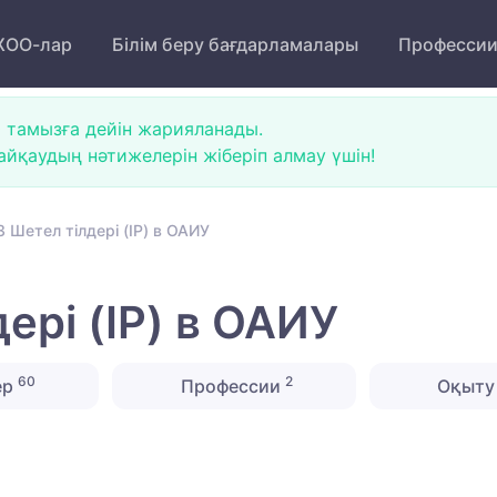
ОО-лар
Білім беру бағдарламалары
Професси
 тамызға дейін жарияланады.
йқаудың нәтижелерін жіберіп алмау үшін!
 Шетел тілдері (IP) в ОАИУ
ері (IP) в ОАИУ
60
2
ер
Профессии
Оқыту 