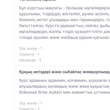
Бұл курстың мақсаты – болашақ мұғалімдерін ті
құрылымы, тілдердің жіктелімі, дүние жүзіні
білімінің негізгі ұғымдары мен терминдерін,
бағытталған. Курста адамзаттың сөйлеу дыб
мұғалімдердің жалпы тілдік құзыреттілігін 
тілінде ауызекі және жазбаша қарым-қатынас 
Оқу жылы - 1
Семестр - 1
Несиелер - 3
Құқық негіздері және сыбайлас жемқорлыққ
Курс адамның адаммен, қоғаммен, қоршаған 
алушылардың қоғамдық және жеке құқықтық 
бойынша білім жүйесі мен азаматтық ұстаным
Оқу жылы - 1
Семестр - 2