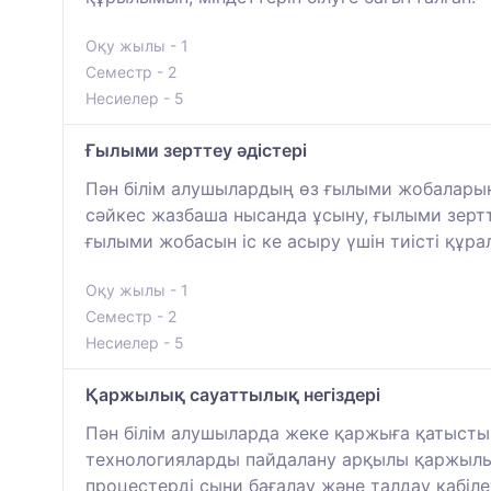
Оқу жылы - 1
Семестр - 2
Несиелер - 5
Ғылыми зерттеу әдістері
Пән білім алушылардың өз ғылыми жобалары
сәйкес жазбаша нысанда ұсыну, ғылыми зертте
ғылыми жобасын іс ке асыру үшін тиісті құра
Оқу жылы - 1
Семестр - 2
Несиелер - 5
Қаржылық сауаттылық негіздері
Пән білім алушыларда жеке қаржыға қатыст
технологияларды пайдалану арқылы қаржылы
процестерді сыни бағалау және талдау қабіле