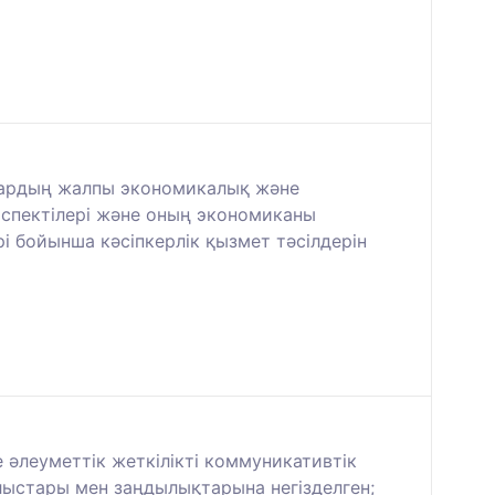
ылардың жалпы экономикалық және
спектілері және оның экономиканы
і бойынша кәсіпкерлік қызмет тәсілдерін
 әлеуметтік жеткілікті коммуникативтік
лыстары мен заңдылықтарына негізделген;