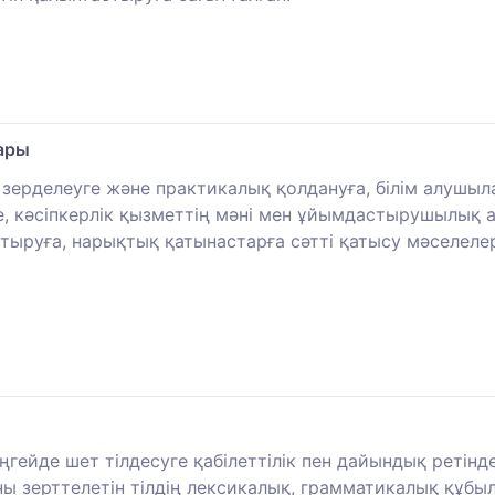
лары
қ зерделеуге және практикалық қолдануға, білім алуш
 кәсіпкерлік қызметтің мәні мен ұйымдастырушылық а
тыруға, нарықтық қатынастарға сәтті қатысу мәселелер
ейде шет тілдесуге қабілеттілік пен дайындық ретінде
ны зерттелетін тілдің лексикалық, грамматикалық құбы