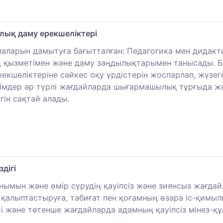
лық даму ерекшеліктері
салаларын дамытуға бағытталған: Педагогика мен дидак
ң қызметімен және даму заңдылықтарымен танысады. Б
екшеліктеріне сәйкес оқу үрдістерін жоспарлап, жүзе
лімдер әр түрлі жағдайларда шығармашылық тұрғыда жә
гін сақтай алады.
дігі
ымын және өмір сүрудің қауіпсіз және зиянсыз жағдай
імді қалыптастыруға, табиғат пен қоғамның өзара іс-қимы
пті және төтенше жағдайларда адамның қауіпсіз мінез-қ