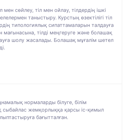
 мен сөйлеу, тіл мен ойлау, тілдердің ішкі
лелермен таныстыру. Курстың өзектілігі тіл
дердің типологиялық сипаттамаларын талдауға
 мағынасына, тілді меңгеруге және болашақ
дауға шолу жасалады. Болашақ мұғалім шетел
і.
намалық нормаларды білуге, білім
қ сыбайлас жемқорлыққа қарсы іс-қимыл
алыптастыруға бағытталған.