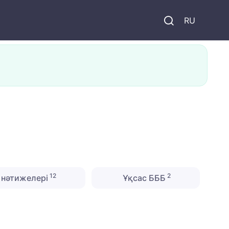
и
RU
12
2
нәтижелері
Ұқсас БББ