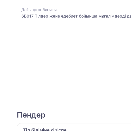
Дайындық бағыты
6B017 Тілдер және әдебиет бойынша мұғалімдерді д
Пәндер
Тіл біліміне кіріспе