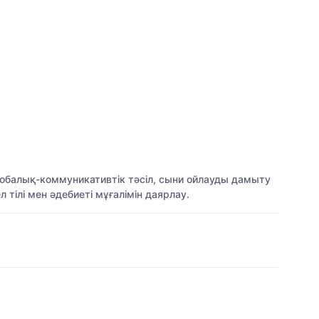
, жобалық-коммуникативтік тәсіл, сыни ойлауды дамыту
 тілі мен әдебиеті мұғалімін даярлау.