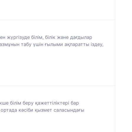
жүргізуде білім, білік және дағдылар
мазмұнын табу үшін ғылыми ақпаратты іздеу,
кше білім беру қажеттіліктері бар
 ортада кәсіби қызмет саласындағы