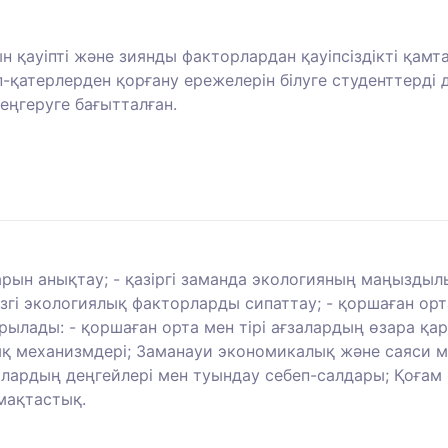
 қауіпті және зиянды факторлардан қауіпсіздікті қам
іп-қатерлерден қорғану ережелерін білуге студенттерді
ңгеруге бағытталған.
арын анықтау; - қазіргі заманда экологияның маңыздылығ
згі экологиялық факторларды сипаттау; - қоршаған ор
рылады: - қоршаған орта мен тірі ағзалардың өзара қа
ық механизмдері; Заманауи экономикалық және саяси 
олардың деңгейлері мен туындау себеп-салдары; Қоғам
мақтастық.