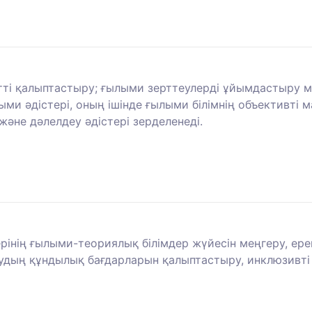
і қалыптастыру; ғылыми зерттеулерді ұйымдастыру мен 
ми әдістері, оның ішінде ғылыми білімнің объективті 
және дәлелдеу әдістері зерделенеді.
ерінің ғылыми-теориялық білімдер жүйесін меңгеру, ере
удың құндылық бағдарларын қалыптастыру, инклюзивті