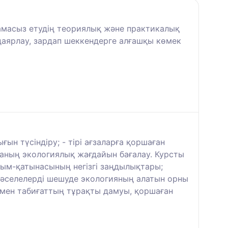
тамасыз етудің теориялық және практикалық
 даярлау, зардап шеккендерге алғашқы көмек
ын түсіндіру; - тірі ағзаларға қоршаған
таның экологиялық жағдайын бағалау. Курсты
рым-қатынасының негізгі заңдылықтары;
мәселелерді шешуде экологияның алатын орны
 мен табиғаттың тұрақты дамуы, қоршаған