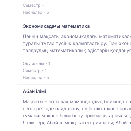
Семестр - 1
Несиелер - 5
Экономикадағы математика
Пәннің мақсаты экономикадағы математикалы
туралы тұтас түсінік қалыптастыру. Пән эко
талдаудың математикалық әдістерін қолдануғ
Оқу жылы - 1
Семестр - 1
Несиелер - 5
Абай ілімі
Мақсаты – болашақ мамандардың бойында өзін
негізі ретінде пайдалану, ел бірлігін және қо
гуманизм және білім беру призмасы арқылы қо
бөліктері; Абай ілімінің категориялары; Абай 