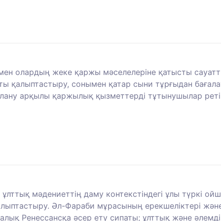
 мен олардың жеке қаржы мәселелеріне қатысты сауатт
ы қалыптастыру, сонымен қатар сыни тұрғыдан бағалау
алану арқылы қаржылық қызметтерді тұтынушылар реті
е ұлттық мәдениеттің даму контекстіндегі ұлы түркі 
алыптастыру. Әл-Фараби мұрасының ерекшеліктері жә
алық Ренессансқа әсер ету сипаты; ұлттық және әлемд