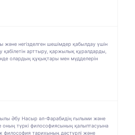
ы және негізделген шешімдер қабылдау үшін
 қабілетін арттыру, қаржылық құралдарды,
нде олардың құқықтары мен мүдделерін
ойшылы Әбу Насыр әл-Фарабидің ғылыми және
не оның түркі философиясының қалыптасуына
ік философия тарихының дәстүрлі және