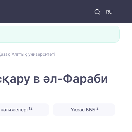
и
RU
Қазақ Ұлттық университеті
сқару в әл-Фараби
12
2
нәтижелері
Ұқсас БББ