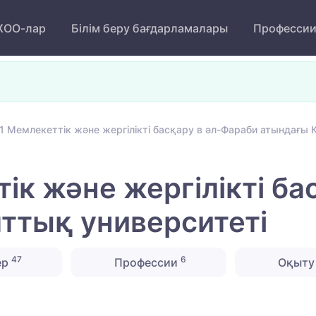
ОО-лар
Білім беру бағдарламалары
Професси
1 Мемлекеттік және жергілікті басқару в әл-Фараби атындағы 
ік және жергілікті ба
ттық университеті
47
6
ер
Профессии
Оқыту 