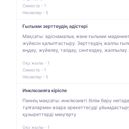
Семестр - 1
Несиелер - 5
Ғылыми зерттеудің әдістері
Мақсаты: әдіснамалық және ғылыми мәдениетт
жүйесін қалыптастыру. Зерттеудің жалпы ғылы
өңдеу, жүйелеу, талдау, синтездеу, жалпылау 
Оқу жылы - 1
Семестр - 1
Несиелер - 5
Инклюзияға кіріспе
Пәннің мақсаты: инклюзивті білім беру негізд
тұлғалармен өзара әрекеттесуді ұйымдастыр
құзыреттерді меңгерту
Оқу жылы - 1