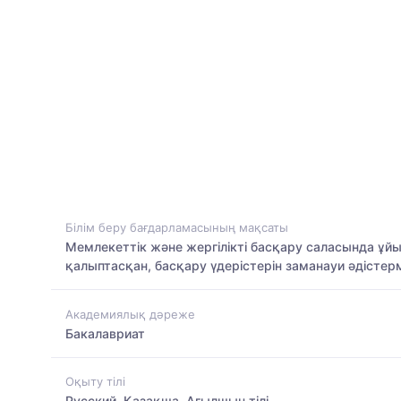
Білім беру бағдарламасының мақсаты
Мемлекеттік және жергілікті басқару саласында ұ
қалыптасқан, басқару үдерістерін заманауи әдістер
Академиялық дәреже
Бакалавриат
Оқыту тілі
Русский, Қазақша, Ағылшын тілі