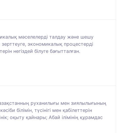
микалық мәселелерді талдау және шешу
н зерттеуге, экономикалық процестерді
рін негіздей білуге бағытталған.
і Қазақстанның руханилығы мен зиялылығының
сіби білімін, түсінігі мен қабілеттерін
нік; оқыту қайнары; Абай ілімінің құрамдас