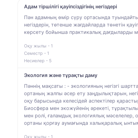
Адам тіршілігі қауіпсіздігінің негіздері
Пән адамның өмір сүру ортасында туындайтын
негіздерін, төтенше жағдайларда төнетін қау
көрсету бойынша практикалық дағдыларды ме
Оқу жылы - 1
Семестр - 1
Несиелер - 5
Экология және тұрақты даму
Пәннің мақсаты : - экологияның негізгі шартт
ортаның жалпы әсер ету заңдылықтарын, негі
оқу барысында келесідей аспектілер қарасты
Биосфера мен экожүйенің әрекеті, тұрақтыл
мен ролі, ғаламдық экологиялық мәселелер, 
ортаны қорғау аумағында халықаралық ынты
Оқу жылы - 1