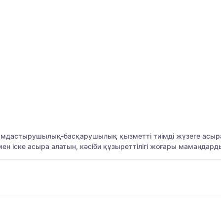
йымдастырушылық-басқарушылық қызметті тиімді жүзеге асырат
мен іске асыра алатын, кәсіби құзыреттілігі жоғары мамандард