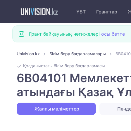
ҰБТ
Гранттар
Ж
Грант байқауының нәтижелері
осы бетте
Univision.kz
Білім беру бағдарламалары
6B0410
Қолданыстағы білім беру бағдарламасы
6B04101 Мемлекетт
атындағы Қазақ Ұл
Жалпы мәліметтер
Пәнд