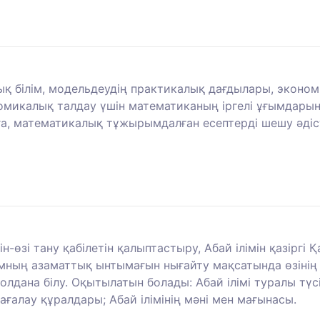
қ білім, модельдеудің практикалық дағдылары, эконо
номикалық талдау үшін математиканың іргелі ұғымдары
а, математикалық тұжырымдалған есептерді шешу әдісте
-өзі тану қабілетін қалыптастыру, Абай ілімін қазірг
ғамның азаматтық ынтымағын нығайту мақсатында өзінің кә
лдана білу. Оқытылатын болады: Абай ілімі туралы түсі
бағалау құралдары; Абай ілімінің мәні мен мағынасы.