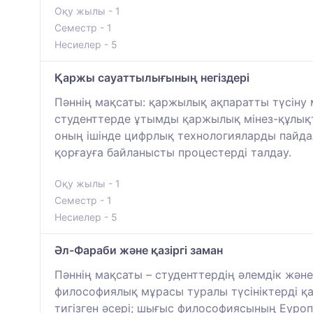
Оқу жылы - 1
Семестр - 1
Несиелер - 5
Қаржы сауаттылығының негіздері
Пәннің мақсаты: қаржылық ақпаратты түсіну
студенттерде ұтымды қаржылық мінез-құлықт
оның ішінде цифрлық технологияларды пайд
қорғауға байланысты процестерді талдау.
Оқу жылы - 1
Семестр - 1
Несиелер - 5
Әл-Фараби және қазіргі заман
Пәннің мақсаты – студенттердің әлемдік жән
философиялық мұрасы туралы түсініктерді қ
тигізген әсері; шығыс философиясының Еуроп