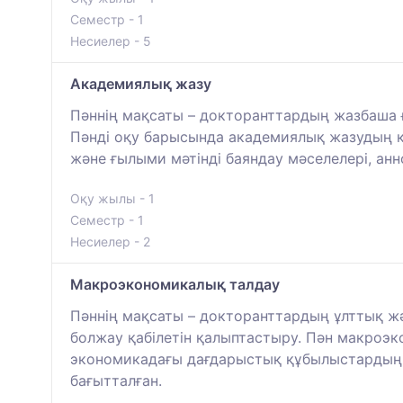
Семестр - 1
Несиелер - 5
Академиялық жазу
Пәннің мақсаты – докторанттардың жазбаша 
Пәнді оқу барысында академиялық жазудың к
және ғылыми мәтінді баяндау мәселелері, а
Оқу жылы - 1
Семестр - 1
Несиелер - 2
Макроэкономикалық талдау
Пәннің мақсаты – докторанттардың ұлттық жә
болжау қабілетін қалыптастыру. Пән макроэк
экономикадағы дағдарыстық құбылыстардың с
бағытталған.