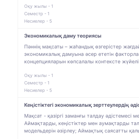
Оқу жылы - 1
Семестр - 1
Несиелер - 5
Экономикалық даму теориясы
Пәннің мақсаты – жаһандық өзгерістер жағда
экономикалық дамуына әсер ететін факторлар
концепцияларын көпсалалы контексте жүйелі 
Оқу жылы - 1
Семестр - 1
Несиелер - 5
Кеңістіктегі экономикалық зерттеулердің әд
Мақсат - қазіргі заманғы талдау әдістемесі 
Аймақтарды, кеңістіктер мен аумақтарды талд
модельдерін әзірлеу; Аймақтық саясатты қалы