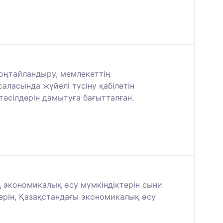
 оңтайландыру, мемлекеттің
аласында жүйелі түсіну қабілетін
тәсілдерін дамытуға бағытталған.
ң экономикалық өсу мүмкіндіктерін сыни
ерін, Қазақстандағы экономикалық өсу