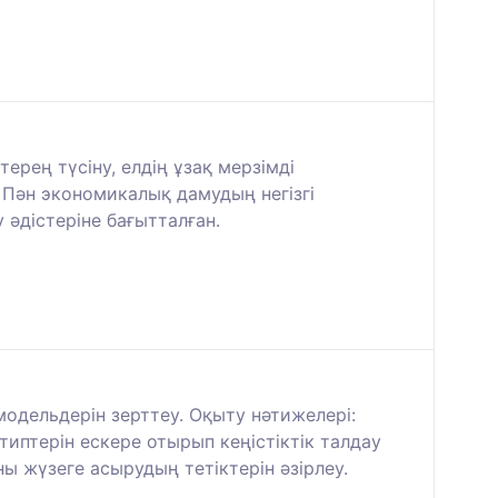
рең түсіну, елдің ұзақ мерзімді
 Пән экономикалық дамудың негізгі
әдістеріне бағытталған.
модельдерін зерттеу. Оқыту нәтижелері:
типтерін ескере отырып кеңістіктік талдау
ы жүзеге асырудың тетіктерін әзірлеу.