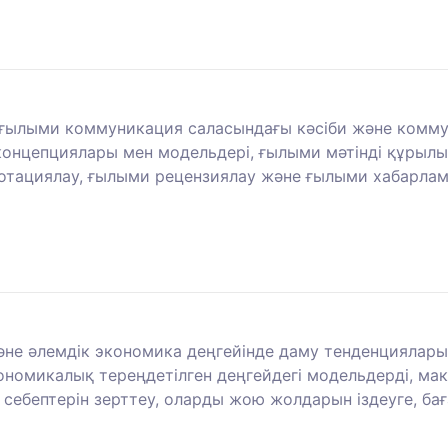
ғылыми коммуникация саласындағы кәсіби және коммуни
онцепциялары мен модельдері, ғылыми мәтінді құрыл
ннотациялау, ғылыми рецензиялау және ғылыми хабарла
не әлемдік экономика деңгейінде даму тенденцияларын 
ономикалық тереңдетілген деңгейдегі модельдерді, ма
ебептерін зерттеу, оларды жою жолдарын іздеуге, ба