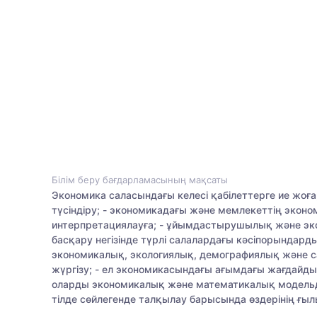
Білім беру бағдарламасының мақсаты
Экономика саласындағы келесі қабілеттерге ие жоғар
түсіндіру; - экономикадағы және мемлекеттің эко
интерпретациялауға; - ұйымдастырушылық және эконо
басқару негізінде түрлі салалардағы кәсіпорындард
экономикалық, экологиялық, демографиялық және сая
жүргізу; - ел экономикасындағы ағымдағы жағдайд
оларды экономикалық және математикалық модельде
тілде сөйлегенде талқылау барысында өздерінің ғылым