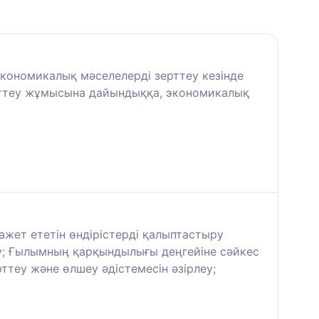
экономикалық мәселелерді зерттеу кезінде
ерттеу жұмысына дайындыққа, экономикалық
жет ететін өндірістерді қалыптастыру
ау; Ғылымның қарқындылығы деңгейіне сәйкес
рттеу және өлшеу әдістемесін әзірлеу;