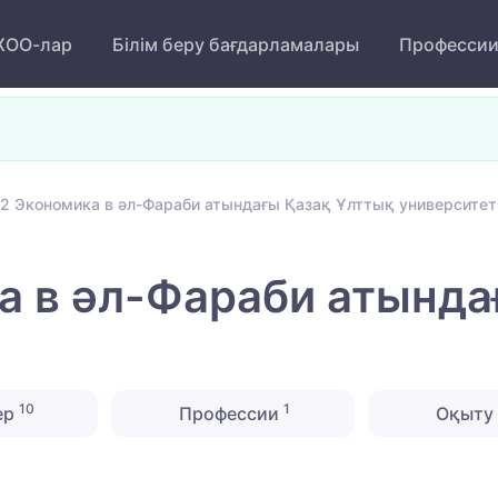
ОО-лар
Білім беру бағдарламалары
Професси
2 Экономика в әл-Фараби атындағы Қазақ Ұлттық университет
а в әл-Фараби атында
10
1
ер
Профессии
Оқыту 