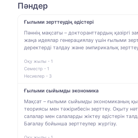
Пәндер
Ғылыми зерттеудің әдістері
Пәннің мақсаты – докторанттардың қазіргі за
жаңа идеялар генерациялау үшін ғылыми зерт
деректерді талдау және эмпирикалық зерттеу
Оқу жылы - 1
Семестр - 1
Несиелер - 3
Ғылыми сыйымды экономика
Мақсат – ғылыми сыйымды экономиканың қызм
теориясы мен тәжірибесін зерттеу. Оқыту н
салалар мен салаларды жіктеу әдістерін талда
Бағалау бойынша зерттеулер жүргізу.
Оқу жылы - 1