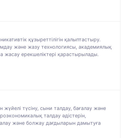
кативтік құзыреттілігін қалыптастыру.
ымдау және жазу технологиясы, академиялық
ма жасау ерекшеліктері қарастырылады.
жүйелі түсіну, сыни талдау, бағалау және
кроэкономикалық талдау әдістерін,
ғалау және болжау дағдыларын дамытуға