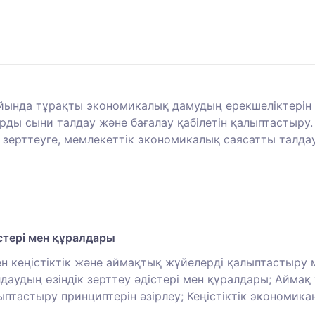
йында тұрақты экономикалық дамудың ерекшеліктерін те
ды сыни талдау және бағалау қабілетін қалыптастыру.
зерттеуге, мемлекеттік экономикалық саясатты талдау 
істері мен құралдары
мен кеңістіктік және аймақтық жүйелерді қалыптастыру 
аудың өзіндік зерттеу әдістері мен құралдары; Аймақ 
птастыру принциптерін әзірлеу; Кеңістіктік экономикан