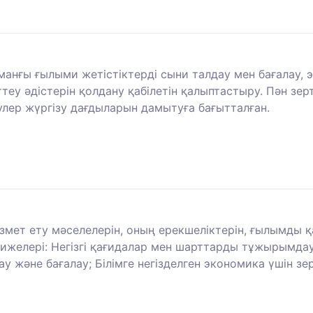
манғы ғылыми жетістіктерді сыни талдау мен бағалау, 
теу әдістерін қолдану қабілетін қалыптастыру. Пән з
лер жүргізу дағдыларын дамытуға бағытталған.
ет ету мәселелерін, оның ерекшеліктерін, ғылымды қа
әтижелері: Негізгі қағидалар мен шарттарды тұжырымд
у және бағалау; Білімге негізделген экономика үшін зе