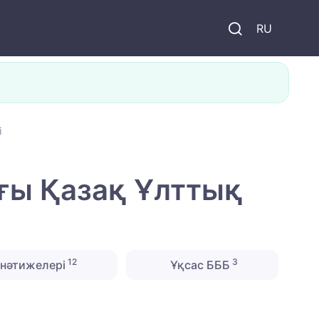
и
RU
і
ғы Қазақ Ұлттық
12
3
нәтижелері
Ұқсас БББ