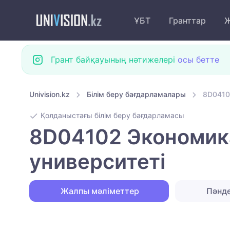
ҰБТ
Гранттар
Ж
Грант байқауының нәтижелері
осы бетте
Univision.kz
Білім беру бағдарламалары
8D0410
Қолданыстағы білім беру бағдарламасы
8D04102 Экономик
университеті
Жалпы мәліметтер
Пәнд