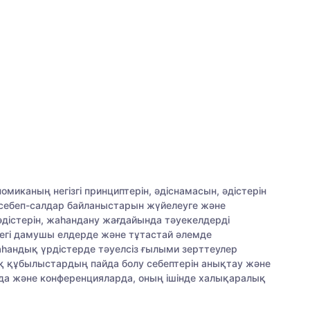
миканың негізгі принциптерін, әдіснамасын, әдістерін
 себеп-салдар байланыстарын жүйелеуге және
әдістерін, жаһандану жағдайында тәуекелдерді
йдегі дамушы елдерде және тұтастай әлемде
жаһандық үрдістерде тәуелсіз ғылыми зерттеулер
қ құбылыстардың пайда болу себептерін анықтау және
да және конференцияларда, оның ішінде халықаралық