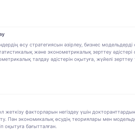
ау
дердің өсу стратегиясын әзірлеу, бизнес модельдерді
атистикалық және эконометрикалық зерттеу әдістері с
метрикалық талдау әдістерін оқытуға, жүйелі зерттеу 
ол жеткізу факторларын негіздеу үшін докторанттарды
ыту. Пән экономикалық өсудің теориялары мен модельд
п оқытуға бағытталған.