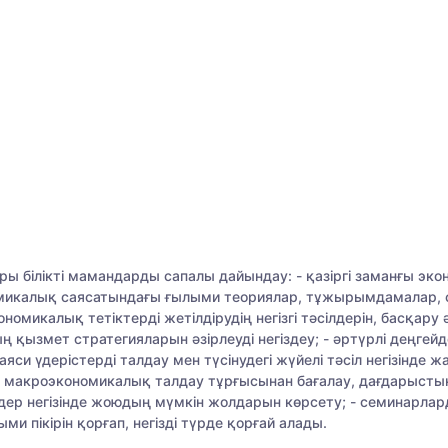
ы білікті мамандарды сапалы дайындау: - қазіргі заманғы эконо
номикалық саясатындағы ғылыми теориялар, тұжырымдамалар,
микалық тетіктерді жетілдірудің негізгі тәсілдерін, басқару 
ың қызмет стратегияларын әзірлеуді негіздеу; - әртүрлі деңге
си үдерістерді талдау мен түсінудегі жүйелі тәсіл негізінде 
ы макроэкономикалық талдау тұрғысынан бағалау, дағдарысты
р негізінде жоюдың мүмкін жолдарын көрсету; - семинарлар
и пікірін қорғап, негізді түрде қорғай алады.