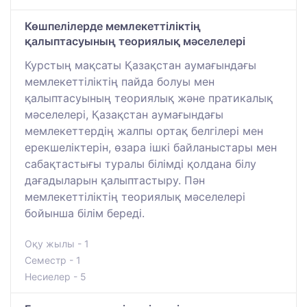
Көшпелілерде мемлекеттіліктің
қалыптасуының теориялық мәселелері
Курстың мақсаты Қазақстан аумағындағы
мемлекеттіліктің пайда болуы мен
қалыптасуының теориялық және пратикалық
мәселелері, Қазақстан аумағындағы
мемлекеттердің жалпы ортақ белгілері мен
ерекшеліктерін, өзара ішкі байланыстары мен
сабақтастығы туралы білімді қолдана білу
дағадыларын қалыптастыру. Пән
мемлекеттіліктің теориялық мәселелері
бойынша білім береді.
Оқу жылы - 1
Семестр - 1
Несиелер - 5