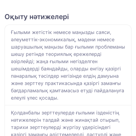
Оқыту нәтижелері
Ғылыми жетістік немесе маңызды саяси,
әлеуметтік-экономикалық, мәдени немесе
шаруашылық маңызы бар ғылыми проблеманы
шешу ретінде теориялық ережелерді
әзірлейді; жаңа ғылыми негізделген
шешімдерді баяндайды, оларды енгізу қазіргі
пәнаралық тәсілдер негізінде елдің дамуына
және зерттеу практикасында қазіргі заманғы
бағдарламалық қамтамасыз етуді пайдалануға
елеулі үлес қосады.
Қолданбалы зерттеулерде ғылыми ізденістің
нәтижелерін талдай және жинақтай отырып,
тарихи зерттеулерді жүргізу үдерісіндегі
қазіргі заманғы әдістемелерді, дәстүрлі және