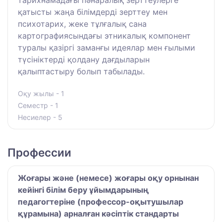
тарихнамадағы пәнаралық зерттеулерге
қатысты жаңа білімдерді зерттеу мен
психотарих, жеке тұлғалық сана
картографиясындағы этникалық компонент
туралы қазіргі заманғы идеялар мен ғылыми
түсініктерді қолдану дағдыларын
қалыптастыру болып табылады.
Оқу жылы - 1
Семестр - 1
Несиелер - 5
Профессии
Жоғары және (немесе) жоғары оқу орнынан
кейінгі білім беру ұйымдарының
педагогтеріне (профессор-оқытушылар
құрамына) арналған кәсіптік стандарты