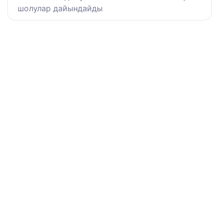
шолулар дайындайды