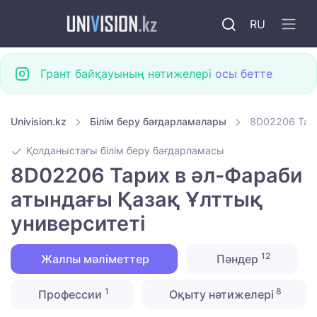
RU
Грант байқауының нәтижелері
осы бетте
Univision.kz
Білім беру бағдарламалары
8D02206 Тари
Қолданыстағы білім беру бағдарламасы
8D02206 Тарих в әл-Фараби
атындағы Қазақ Ұлттық
университеті
12
Жалпы мәліметтер
Пәндер
1
8
Профессии
Оқыту нәтижелері