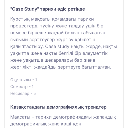
"Case Study" тарихи әдіс ретінде
Курстың мақсаты қоғамдағы тарихи
процестерді түсіну және талдау үшін бір
немесе бірнеше жағдай болып табылатын
ғылыми зерттеулер жүргізу қабілетін
қалыптастыру. Case study нақты жерде, нақты
уақытта және нақты белгілі бір әлеуметтік
және уақытша шекаралары бар жеке
жергілікті жағдайды зерттеуге бағытталған.
Оқу жылы - 1
Семестр - 1
Несиелер - 5
Қазақстандағы демографиялық трендтер
Мақсаты – тарихи демографиядағы жаһандық
демографиялық және көші-қон