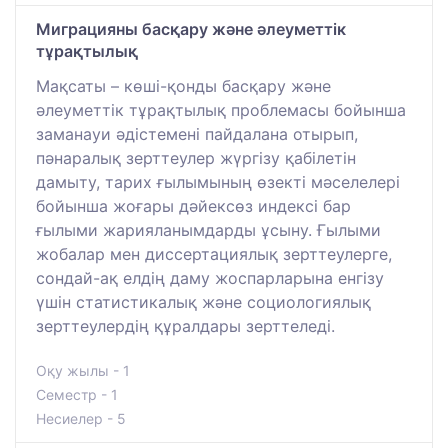
Миграцияны басқару және әлеуметтік
тұрақтылық
Мақсаты – көші-қонды басқару және
әлеуметтік тұрақтылық проблемасы бойынша
заманауи әдістемені пайдалана отырып,
пәнаралық зерттеулер жүргізу қабілетін
дамыту, тарих ғылымының өзекті мәселелері
бойынша жоғары дәйексөз индексі бар
ғылыми жарияланымдарды ұсыну. Ғылыми
жобалар мен диссертациялық зерттеулерге,
сондай-ақ елдің даму жоспарларына енгізу
үшін статистикалық және социологиялық
зерттеулердің құралдары зерттеледі.
Оқу жылы - 1
Семестр - 1
Несиелер - 5