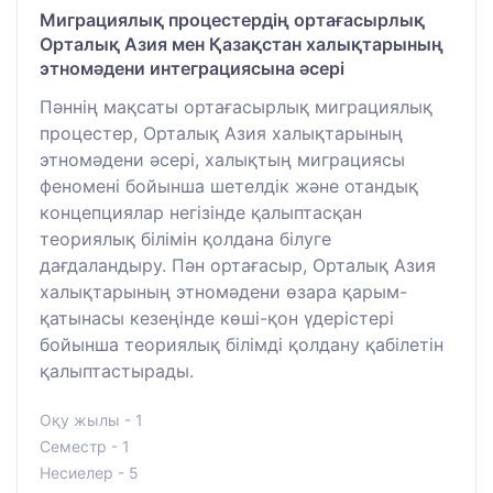
Миграциялық процестердің ортағасырлық
Орталық Азия мен Қазақстан халықтарының
этномәдени интеграциясына әсері
Пәннің мақсаты ортағасырлық миграциялық
процестер, Орталық Азия халықтарының
этномәдени әсері, халықтың миграциясы
феномені бойынша шетелдік және отандық
концепциялар негізінде қалыптасқан
теориялық білімін қолдана білуге
дағдаландыру. Пән ортағасыр, Орталық Азия
халықтарының этномәдени өзара қарым-
қатынасы кезеңінде көші-қон үдерістері
бойынша теориялық білімді қолдану қабілетін
қалыптастырады.
Оқу жылы - 1
Семестр - 1
Несиелер - 5