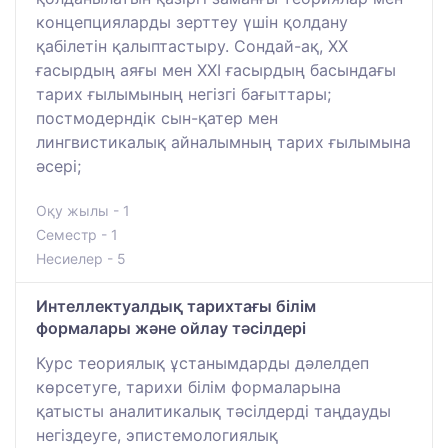
концепцияларды зерттеу үшін қолдану
қабілетін қалыптастыру. Сондай-ақ, ХХ
ғасырдың аяғы мен ХХІ ғасырдың басындағы
тарих ғылымының негізгі бағыттары;
постмодерндік сын-қатер мен
лингвистикалық айналымның тарих ғылымына
әсері;
Оқу жылы - 1
Семестр - 1
Несиелер - 5
Интеллектуалдық тарихтағы білім
формалары және ойлау тәсілдері
Курс теориялық ұстанымдарды дәлелдеп
көрсетуге, тарихи білім формаларына
қатысты аналитикалық тәсілдерді таңдауды
негіздеуге, эпистемологиялық