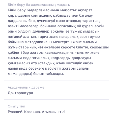
Білім беру бағдарламасының мақсаты
Білім беру бағдарламасының мақсаты: ақпарат
құралдарын критикалық қабылдау мен бағалау
дағдылары бар, дүниежүзі және отандық тарихтың
өзекті мәселелері бойынша логикалық ой құрап, еркін
ойын білдіріп, дәлелдер арқылы өз тұжырымдарын
негіздей алатын, тарих және пәнаралық зерттеулер
бойынша методологияны меңгерген және ғылыми
жұмыстарының нәтижелерін көрсете білетін, көшбасшы
қабілеті бар жоғары квалификациялы ғылыми және
ғылыми-педагогикалық кадрларды даярлауды
қамтамасыз ету (отандық және шетелдік еңбек
нарығында бәсекеге қабілетті жоғары сапалы
мамандарды) болып табылады.
Академиялық дәреже
Докторантура
Оқыту тілі
Русский, Қазақша, Ағылшын тілі