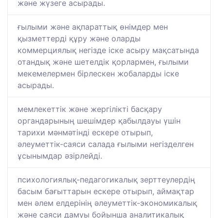
және жүзеге асырады.
ғылыми және ақпараттық өнімдер мен
қызметтерді құру және оларды
коммерциялық негізде іске асыру мақсатында
отандық және шетелдік қорлармен, ғылыми
мекемелермен бірлескен жобаларды іске
асырады.
мемлекеттік және жергілікті басқару
органдарының шешімдер қабылдауы үшін
тарихи мәнмәтінді ескере отырып,
әлеуметтік-саяси салада ғылыми негізделген
ұсынымдар әзірлейді.
психологиялық-педагогикалық зерттеулердің
басым бағыттарын ескере отырып, аймақтар
мен әлем елдерінің әлеуметтік-экономикалық
және саяси дамуы бойынша аналитикалық