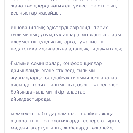
жаңа тәсілдерді нәтижелі үйлестіре отырып,
ұсыныстар жасайды.
инновациялық әдістерді әзірлейді, тарих
ғылымының ұғымдық аппаратын және жоғары
әлеуметтік құндылықтарға, гуманистік
педагогика идеяларына адалдықты дамытады;
Ғылыми семинарлар, конференциялар
дайындайды және өткізеді, ғылыми
журналдарда, сондай-ақ ғылыми іс-шаралар
аясында тарих ғылымының өзекті мәселелері
бойынша ғылыми пікірталастар
ұйымдастырады.
мемлекеттік бағдарламаларға сәйкес жаңа
ақпараттық технологияларды ескере отырып,
мәдени-ағартушылық жобаларды әзірлейді