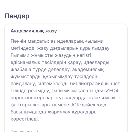
Пәндер
Академиялық жазу
Пәннің мақсаты: өз идеяларын, ғылыми
мәтіндерді жазу дағдыларын құрылымдау.
Ғылыми жұмысты жазудың негізгі
әдіснамалық тәсілдерін қарау, идеяларды
жазбаша түрде дәлелдеу, академиялық
жұмыстарды құрылымдау тәсілдерін
пайдалану, сілтемелерді, библиографияны шет
тілінде ресімдеу, ғылыми мақалаларды Q1-Q4
көрсеткіштері бар журналдарда және импакт-
факторы жоғары немесе JCR-дәйексөзді
басылымдарда жариялау құралдары
көрсетіледі.
Оқу жылы - 1