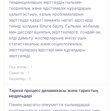
тенденцияларын зерттеудің ғылыми-
теориялық және әдістемелік құралдарын
қалыптастыру, халық проблемаларын
зерттеуде қазіргі заманғы негізгі әдістерді
тиімді қолдана білуге баулу. Ғылыми жобалар
мен диссертациялық зерттеулерге, сондай-ақ
елді дамыту жоспарларына енгізу үшін
статистикалық және социологиялық
зерттеулердің әдістері мен құралдары
зерттеледі.
Оқу жылы - 1
Семестр - 1
Несиелер - 5
Тарихи процесс динамикасы және тарихтың
модельдері
Пәннің мақсаты-әлеуметтік ғылымдарда
қолданылатын қазіргі заманғы теориялар мен