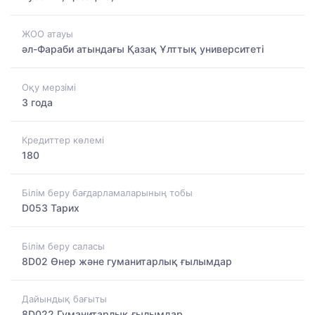
ЖОО атауы
әл-Фараби атындағы Қазақ Ұлттық университеті
Оқу мерзімі
3 года
Кредиттер көлемі
180
Білім беру бағдарламаларының тобы
D053 Тарих
Білім беру саласы
8D02 Өнер және гуманитарлық ғылымдар
Дайындық бағыты
8D022 Гуманитарлық ғылымдар