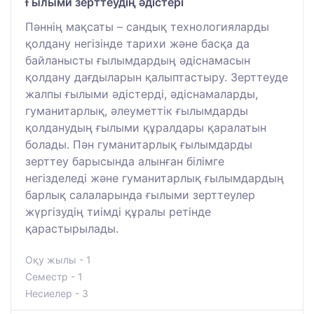
Ғылыми зерттеудің әдістері
Пәннің мақсаты – сандық технологияларды
қолдану негізінде тарихи және басқа да
байланысты ғылымдардың әдіснамасын
қолдану дағдыларын қалыптастыру. Зерттеуде
жалпы ғылыми әдістерді, әдіснамаларды,
гуманитарлық, әлеуметтік ғылымдарды
қолданудың ғылыми құралдары қаралатын
болады. Пән гуманитарлық ғылымдарды
зерттеу барысында алынған білімге
негізделеді және гуманитарлық ғылымдардың
барлық салаларында ғылыми зерттеулер
жүргізудің тиімді құралы ретінде
қарастырылады.
Оқу жылы - 1
Семестр - 1
Несиелер - 3