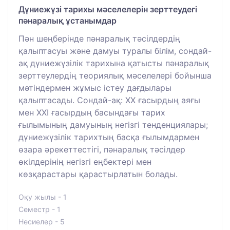
Дүниежүзі тарихы мәселелерін зерттеудегі
пәнаралық ұстанымдар
Пән шеңберінде пәнаралық тәсілдердің
қалыптасуы және дамуы туралы білім, сондай-
ақ дүниежүзілік тарихына қатысты пәнаралық
зерттеулердің теориялық мәселелері бойынша
мәтіндермен жұмыс істеу дағдылары
қалыптасады. Сондай-ақ: ХХ ғасырдың аяғы
мен ХХІ ғасырдың басындағы тарих
ғылымының дамуының негізгі тенденциялары;
дүниежүзілік тарихтың басқа ғылымдармен
өзара әрекеттестігі, пәнаралық тәсілдер
өкілдерінің негізгі еңбектері мен
көзқарастары қарастырлатын болады.
Оқу жылы - 1
Семестр - 1
Несиелер - 5