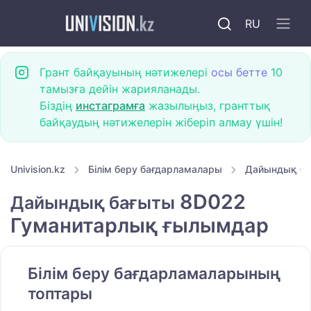
RU
Грант байқауының нәтижелері
осы бетте
10
тамызға дейін жарияланады.
Біздің
инстаграмға
жазылыңыз, гранттық
байқаудың нәтижелерін жіберіп алмау үшін!
Univision.kz
Білім беру бағдарламалары
Дайындық б
8D022
Дайындық бағыты
Гуманитарлық ғылымдар
Білім беру бағдарламаларының
топтары