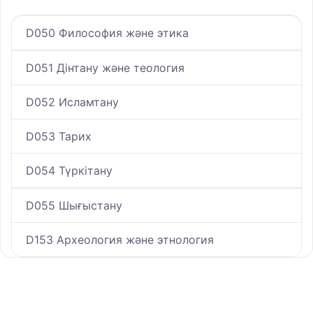
D050 Философия және этика
D051 Дінтану және теология
D052 Исламтану
D053 Тарих
D054 Түркітану
D055 Шығыстану
D153 Археология және этнология