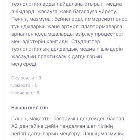
технологияларды пайдалана отырып, медиа
өнімдерді жасауға және бағалауға үйрету.
Пәннің мазмұны: бейнелерді, иммерсивті өнер
туындыларын және әртүрлі платформаларға
арналған қосымшаларды әзірлеу процестері
мен әдістерін қамтиды. Студенттер
технологиялық делдалдық медиа пішімдерін
жасаудың практикалық дағдыларын
меңгереді.
Оқу жылы - 3
Семестр - 5
Несиелер - 5
Екінші шет тілі
Пәннің мақсаты: бастауыш деңгейден бастап
А2 деңгейіне дейін таңдалған шет тілінің
негізгі дағдыларын меңгеру. Пәннің мазмұны: