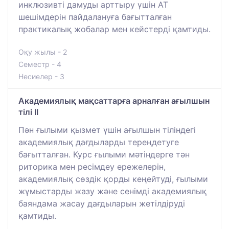
инклюзивті дамуды арттыру үшін АТ
шешімдерін пайдалануға бағытталған
практикалық жобалар мен кейстерді қамтиды.
Оқу жылы - 2
Семестр - 4
Несиелер - 3
Академиялық мақсаттарға арналған ағылшын
тілі II
Пән ғылыми қызмет үшін ағылшын тіліндегі
академиялық дағдыларды тереңдетуге
бағытталған. Курс ғылыми мәтіндерге тән
риторика мен ресімдеу ережелерін,
академиялық сөздік қорды кеңейтуді, ғылыми
жұмыстарды жазу және сенімді академиялық
баяндама жасау дағдыларын жетілдіруді
қамтиды.