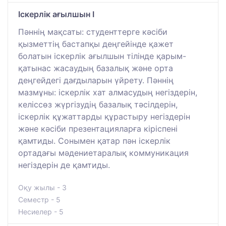
Іскерлік ағылшын I
Пәннің мақсаты: студенттерге кәсіби
қызметтің бастапқы деңгейінде қажет
болатын іскерлік ағылшын тілінде қарым-
қатынас жасаудың базалық және орта
деңгейдегі дағдыларын үйрету. Пәннің
мазмұны: іскерлік хат алмасудың негіздерін,
келіссөз жүргізудің базалық тәсілдерін,
іскерлік құжаттарды құрастыру негіздерін
және кәсіби презентацияларға кіріспені
қамтиды. Сонымен қатар пән іскерлік
ортадағы мәдениетаралық коммуникация
негіздерін де қамтиды.
Оқу жылы - 3
Семестр - 5
Несиелер - 5