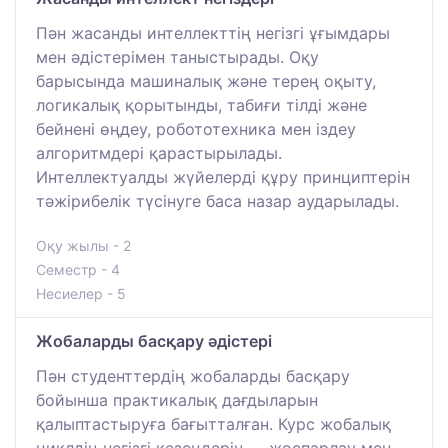
Пән жасанды интеллекттің негізгі ұғымдары
мен әдістерімен таныстырады. Оқу
барысында машиналық және терең оқыту,
логикалық қорытынды, табиғи тілді және
бейнені өңдеу, робототехника мен іздеу
алгоритмдері қарастырылады.
Интеллектуалды жүйелерді құру принциптерін
тәжірибелік түсінуге баса назар аударылады.
Оқу жылы - 2
Семестр - 4
Несиелер - 5
Жобаларды басқару әдістері
Пән студенттердің жобаларды басқару
бойынша практикалық дағдыларын
қалыптастыруға бағытталған. Курс жобалық
циклдің негізгі кезеңдерін — жоспарлау мен