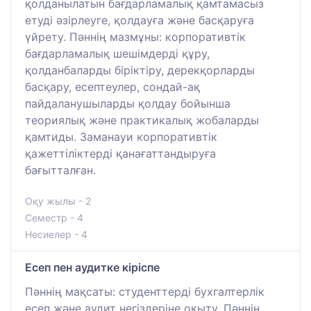
қолданылатын бағдарламалық қамтамасыз
етуді әзірлеуге, қолдауға және басқаруға
үйрету. Пәннің мазмұны: корпоративтік
бағдарламалық шешімдерді құру,
қолданбаларды біріктіру, дерекқорларды
басқару, есептеулер, сондай-ақ
пайдаланушыларды қолдау бойынша
теориялық және практикалық жобаларды
қамтиды. Заманауи корпоративтік
қажеттіліктерді қанағаттандыруға
бағытталған.
Оқу жылы - 2
Семестр - 4
Несиелер - 4
Есеп пен аудитке кіріспе
Пәннің мақсаты: студенттерді бухгалтерлік
есеп және аудит негіздеріне оқыту. Пәннің