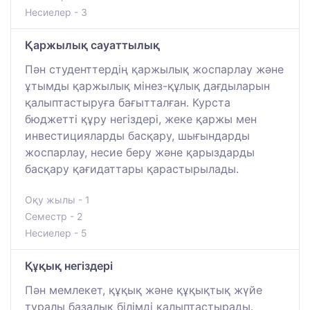
Несиелер - 3
Қаржылық сауаттылық
Пән студенттердің қаржылық жоспарлау және
ұтымды қаржылық мінез-құлық дағдыларын
қалыптастыруға бағытталған. Курста
бюджетті құру негіздері, жеке қаржы мен
инвестицияларды басқару, шығындарды
жоспарлау, несие беру және қарыздарды
басқару қағидаттары қарастырылады.
Оқу жылы - 1
Семестр - 2
Несиелер - 5
Құқық негіздері
Пән мемлекет, құқық және құқықтық жүйе
туралы базалық білімді қалыптастырады.