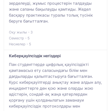
зерделеуді, жұмыс процестерін талдауды
және сапаны бақылауды қамтиды. Жедел
басқару практикасы туралы толық түсінік
беруге бағытталған.
Оқу жылы - 3
Семестр - 5
Несиелер - 5
Киберқауіпсіздік негіздері
Пән студенттерде цифрлық қауіпсіздікті
қамтамасыз ету саласындағы білім мен
дағдыларды қалыптастыруға бағытталған.
Курс киберқауіптерді анықтау және алдын алу,
инциденттерге ден қою және оларды жою
әдістерін, сондай-ақ жаңа қатерлерден
қорғану үшін қолданылатын заманауи
киберқауіпсіздік протоколдары мен