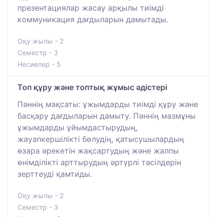
презентациялар жасау арқылы тиімді
коммуникация дағдыларын дамытады.
Оқу жылы - 2
Семестр - 3
Несиелер - 5
Топ құру және топтық жұмыс әдістері
Пәннің мақсаты: ұжымдарды тиімді құру және
басқару дағдыларын дамыту. Пәннің мазмұны
ұжымдарды ұйымдастырудың,
жауапкершілікті бөлудің, қатысушылардың
өзара әрекетін жақсартудың және жалпы
өнімділікті арттырудың әртүрлі тәсілдерін
зерттеуді қамтиды.
Оқу жылы - 2
Семестр - 3