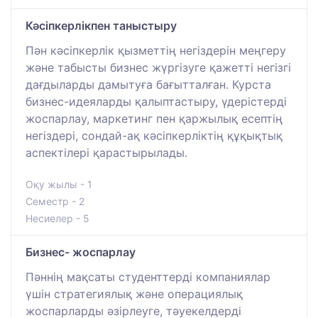
Кәсіпкерлікпен таныстыру
Пән кәсіпкерлік қызметтің негіздерін меңгеру
және табысты бизнес жүргізуге қажетті негізгі
дағдыларды дамытуға бағытталған. Курста
бизнес-идеяларды қалыптастыру, үдерістерді
жоспарлау, маркетинг пен қаржылық есептің
негіздері, сондай-ақ кәсіпкерліктің құқықтық
аспектілері қарастырылады.
Оқу жылы - 1
Семестр - 2
Несиелер - 5
Бизнес- жоспарлау
Пәннің мақсаты студенттерді компаниялар
үшін стратегиялық және операциялық
жоспарларды әзірлеуге, тәуекелдерді