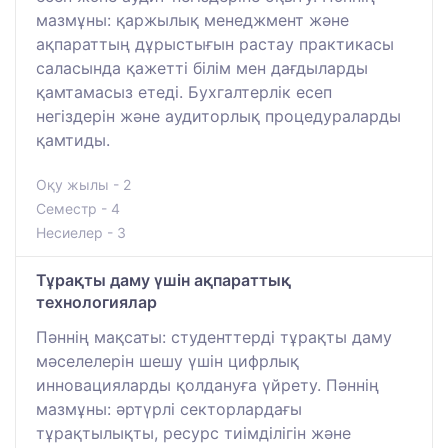
мазмұны: қаржылық менеджмент және
ақпараттың дұрыстығын растау практикасы
саласында қажетті білім мен дағдыларды
қамтамасыз етеді. Бухгалтерлік есеп
негіздерін және аудиторлық процедураларды
қамтиды.
Оқу жылы - 2
Семестр - 4
Несиелер - 3
Тұрақты даму үшін ақпараттық
технологиялар
Пәннің мақсаты: студенттерді тұрақты даму
мәселелерін шешу үшін цифрлық
инновацияларды қолдануға үйрету. Пәннің
мазмұны: әртүрлі секторлардағы
тұрақтылықты, ресурс тиімділігін және