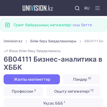
RU
Грант байқауының нәтижелері
осы бетте
Univision.kz
Білім беру бағдарламалары
6B04111 Бизн
Жаңа білім беру бағдарламасы
6B04111 Бизнес-аналитика в
ХББК
51
Жалпы мәліметтер
Пәндер
2
12
Профессии
Оқыту нәтижелері
1
Ұқсас БББ