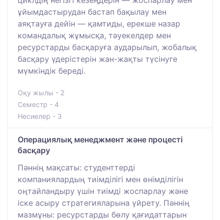
ұйымдастырудан бастап бақылау мен
аяқтауға дейін — қамтиды, ерекше назар
командалық жұмысқа, тәуекелдер мен
ресурстарды басқаруға аударылып, жобалық
басқару үдерістерін жан-жақты түсінуге
мүмкіндік береді.
Оқу жылы - 2
Семестр - 4
Несиелер - 3
Операциялық менеджмент және процесті
басқару
Пәннің мақсаты: студенттерді
компаниялардың тиімділігі мен өнімділігін
оңтайландыру үшін тиімді жоспарлау және
іске асыру стратегияларына үйрету. Пәннің
мазмұны: ресурстарды бөлу қағидаттарын