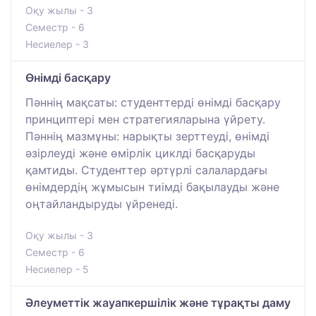
Оқу жылы - 3
Семестр - 6
Несиелер - 3
Өнімді басқару
Пәннің мақсаты: студенттерді өнімді басқару
принциптері мен стратегияларына үйрету.
Пәннің мазмұны: нарықты зерттеуді, өнімді
әзірлеуді және өмірлік циклді басқаруды
қамтиды. Студенттер әртүрлі салалардағы
өнімдердің жұмысын тиімді бақылауды және
оңтайландыруды үйренеді.
Оқу жылы - 3
Семестр - 6
Несиелер - 5
Әлеуметтік жауапкершілік және тұрақты даму