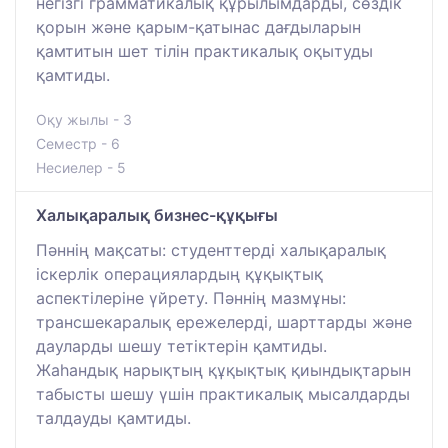
негізгі грамматикалық құрылымдарды, сөздік
қорын және қарым-қатынас дағдыларын
қамтитын шет тілін практикалық оқытуды
қамтиды.
Оқу жылы - 3
Семестр - 6
Несиелер - 5
Халықаралық бизнес-құқығы
Пәннің мақсаты: студенттерді халықаралық
іскерлік операциялардың құқықтық
аспектілеріне үйрету. Пәннің мазмұны:
трансшекаралық ережелерді, шарттарды және
дауларды шешу тетіктерін қамтиды.
Жаһандық нарықтың құқықтық қиындықтарын
табысты шешу үшін практикалық мысалдарды
талдауды қамтиды.