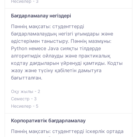
Несиелер - 3
Бағдарламалау негіздері
Пәннің мақсаты: студенттерді
бағдарламалаудың негізгі ұғымдары және
әдістерімен таныстыру. Пәннің мазмұны:
Python немесе Java сияқты тілдерде
алгоритмдік ойлауды және практикалық
кодтау дағдыларын үйренуді қамтиды. Кодты
жазу және түсіну қабілетін дамытуға
бағытталған.
Оқу жылы - 2
Семестр - 3
Несиелер - 5
Корпоративтік бағдарламалау
Пәннің мақсаты: студенттерді іскерлік ортада