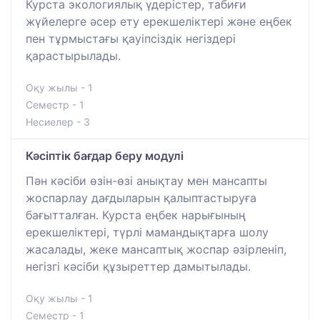
Курста экологиялық үдерістер, табиғи
жүйелерге әсер ету ерекшеліктері және еңбек
пен тұрмыстағы қауіпсіздік негіздері
қарастырылады.
Оқу жылы - 1
Семестр - 1
Несиелер - 3
Кәсіптік бағдар беру модулі
Пән кәсіби өзін-өзі анықтау мен мансапты
жоспарлау дағдыларын қалыптастыруға
бағытталған. Курста еңбек нарығының
ерекшеліктері, түрлі мамандықтарға шолу
жасалады, жеке мансаптық жоспар әзірленіп,
негізгі кәсіби құзыреттер дамытылады.
Оқу жылы - 1
Семестр - 1