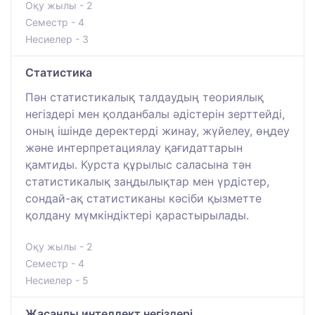
Оқу жылы - 2
Семестр - 4
Несиелер - 3
Статистика
Пән статистикалық талдаудың теориялық
негіздері мен қолданбалы әдістерін зерттейді,
оның ішінде деректерді жинау, жүйелеу, өңдеу
және интерпретациялау қағидаттарын
қамтиды. Курста құрылыс саласына тән
статистикалық заңдылықтар мен үрдістер,
сондай-ақ статистиканы кәсіби қызметте
қолдану мүмкіндіктері қарастырылады.
Оқу жылы - 2
Семестр - 4
Несиелер - 5
Жасанды интеллект негіздері