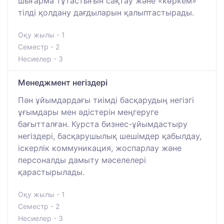
шығарма тұтастығын сақтау және «көркем»
тілді қолдану дағдыларын қалыптастырады.
Оқу жылы - 1
Семестр - 2
Несиелер - 3
Менеджмент негіздері
Пән ұйымдардағы тиімді басқарудың негізгі
ұғымдары мен әдістерін меңгеруге
бағытталған. Курста бизнес-ұйымдастыру
негіздері, басқарушылық шешімдер қабылдау,
іскерлік коммуникация, жоспарлау және
персоналды дамыту мәселелері
қарастырылады.
Оқу жылы - 1
Семестр - 2
Несиелер - 3