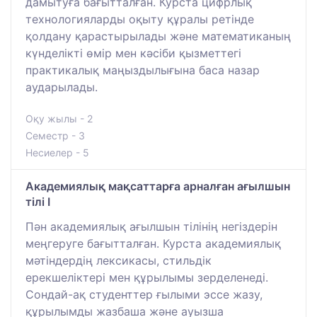
дамытуға бағытталған. Курста цифрлық
технологияларды оқыту құралы ретінде
қолдану қарастырылады және математиканың
күнделікті өмір мен кәсіби қызметтегі
практикалық маңыздылығына баса назар
аударылады.
Оқу жылы - 2
Семестр - 3
Несиелер - 5
Академиялық мақсаттарға арналған ағылшын
тілі I
Пән академиялық ағылшын тілінің негіздерін
меңгеруге бағытталған. Курста академиялық
мәтіндердің лексикасы, стильдік
ерекшеліктері мен құрылымы зерделенеді.
Сондай-ақ студенттер ғылыми эссе жазу,
құрылымды жазбаша және ауызша