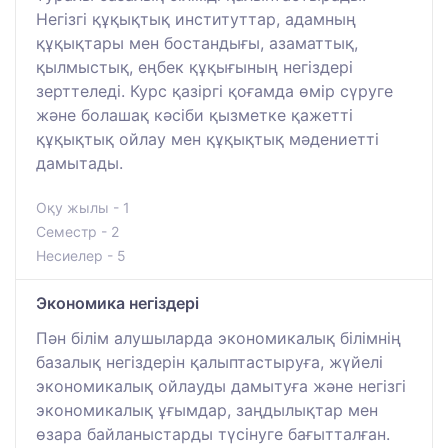
Негізгі құқықтық институттар, адамның
құқықтары мен бостандығы, азаматтық,
қылмыстық, еңбек құқығының негіздері
зерттеледі. Курс қазіргі қоғамда өмір сүруге
және болашақ кәсіби қызметке қажетті
құқықтық ойлау мен құқықтық мәдениетті
дамытады.
Оқу жылы - 1
Семестр - 2
Несиелер - 5
Экономика негіздері
Пән білім алушыларда экономикалық білімнің
базалық негіздерін қалыптастыруға, жүйелі
экономикалық ойлауды дамытуға және негізгі
экономикалық ұғымдар, заңдылықтар мен
өзара байланыстарды түсінуге бағытталған.