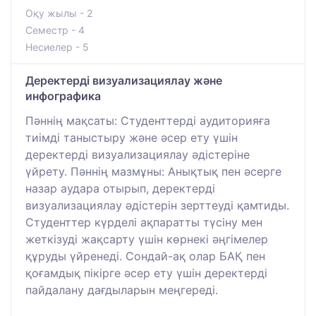
Оқу жылы - 2
Семестр - 4
Несиелер - 5
Деректерді визуализациялау және
инфографика
Пәннің мақсаты: Студенттерді аудиторияға
тиімді таныстыру және әсер ету үшін
деректерді визуализациялау әдістеріне
үйрету. Пәннің мазмұны: Анықтық пен әсерге
назар аудара отырып, деректерді
визуализациялау әдістерін зерттеуді қамтиды.
Студенттер күрделі ақпаратты түсіну мен
жеткізуді жақсарту үшін көрнекі әңгімелер
құруды үйренеді. Сондай-ақ олар БАҚ пен
қоғамдық пікірге әсер ету үшін деректерді
пайдалану дағдыларын меңгереді.