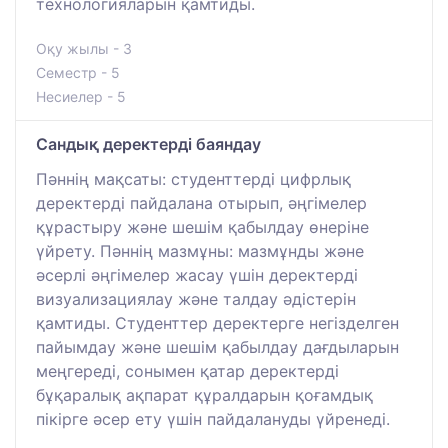
технологияларын қамтиды.
Оқу жылы - 3
Семестр - 5
Несиелер - 5
Сандық деректерді баяндау
Пәннің мақсаты: студенттерді цифрлық
деректерді пайдалана отырып, әңгімелер
құрастыру және шешім қабылдау өнеріне
үйрету. Пәннің мазмұны: мазмұнды және
әсерлі әңгімелер жасау үшін деректерді
визуализациялау және талдау әдістерін
қамтиды. Студенттер деректерге негізделген
пайымдау және шешім қабылдау дағдыларын
меңгереді, сонымен қатар деректерді
бұқаралық ақпарат құралдарын қоғамдық
пікірге әсер ету үшін пайдалануды үйренеді.