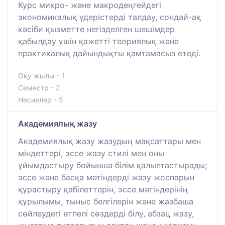
Курс микро- және макродеңгейдегі
экономикалық үдерістерді талдау, сондай-ақ
кәсіби қызметте негізделген шешімдер
қабылдау үшін қажетті теориялық және
практикалық дайындықты қамтамасыз етеді.
Оқу жылы - 1
Семестр - 2
Несиелер - 5
Академиялық жазу
Академиялық жазу жазудың мақсаттары мен
міндеттері, эссе жазу стилі мен оны
ұйымдастыру бойынша білім қалыптастырады;
эссе және басқа мәтіндерді жазу жоспарын
құрастыру қабілеттерін, эссе мәтіндерінің
құрылымы, тыныс белгілерін және жазбаша
сөйлеудегі өтпелі сөздерді білу, абзац жазу,