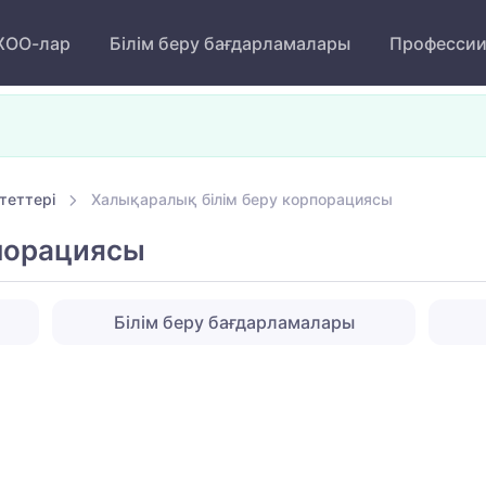
ОО-лар
Білім беру бағдарламалары
Професси
теттері
Халықаралық білім беру корпорациясы
порациясы
Білім беру бағдарламалары