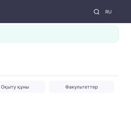
и
RU
Оқыту құны
Факультеттер