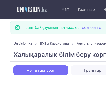
ҰБТ
Гранттар
Ж
Грант байқауының нәтижелері
осы бетте
Univision.kz
ВУЗы Казахстана
Алматы универси
Халықаралық білім беру кор
Негізгі ақпарат
Гранттар