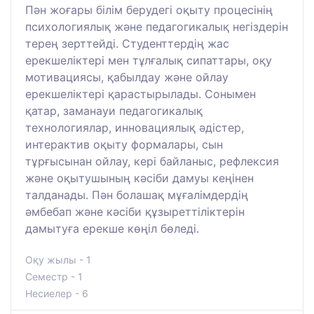
Пән жоғары білім берудегі оқыту процесінің
психологиялық және педагогикалық негіздерін
терең зерттейді. Студенттердің жас
ерекшеліктері мен тұлғалық сипаттары, оқу
мотивациясы, қабылдау және ойлау
ерекшеліктері қарастырылады. Сонымен
қатар, заманауи педагогикалық
технологиялар, инновациялық әдістер,
интерактив оқыту формалары, сын
тұрғысынан ойлау, кері байланыс, рефлексия
және оқытушының кәсіби дамуы кеңінен
талданады. Пән болашақ мұғалімдердің
әмбебап және кәсіби құзыреттіліктерін
дамытуға ерекше көңіл бөледі.
Оқу жылы - 1
Семестр - 1
Несиелер - 6