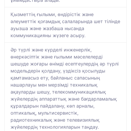
ұйымдастыра алады.
Қызметтің ғылыми, өндірістік және
әлеуметтік қоғамдық салаларында шет тілінде
ауызша және жазбаша нысанда
коммуникацияны жүзеге асыру.
Әр түрлі және күрделі инженерлік,
өнеркәсіптік және ғылыми мәселелерді
шешуде жоғары өнімді есептеулердің әр түрлі
модельдерін қолдану, үздіксіз қосылуды
қамтамасыз ету, байланыс сапасының
нашарлауы мен мерзімді техникалық
ақауларды шешу, телекоммуникациялық
жүйелердің аппараттық және бағдарламалық
құралдарын пайдалану, көп арналы,
оптикалық, мультисервистік,
радиотехникалық және телевизиялық
жүйелердің технологияларын таңдау.