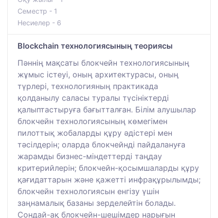
Семестр - 1
Несиелер - 6
Blockchain технологиясының теориясы
Пәннің мақсаты блокчейн технологиясының
жұмыс істеуі, оның архитектурасы, оның
түрлері, технологияның практикада
қолданылу саласы туралы түсініктерді
қалыптастыруға бағытталған. Білім алушылар
блокчейн технологиясының көмегімен
пилоттық жобаларды құру әдістері мен
тәсілдерін; оларда блокчейнді пайдалануға
жарамды бизнес-міндеттерді таңдау
критерийлерін; блокчейн-қосымшаларды құру
қағидаттарын және қажетті инфрақұрылымды;
блокчейн технологиясын енгізу үшін
заңнамалық базаны зерделейтін болады.
Сондай-ақ блокчейн-шешімдер нарығын