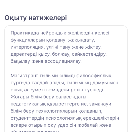
Оқыту нәтижелері
Практикада нейрондық желілердің келесі
функцияларын қолдану: жақындату,
интерполяция, үлгіні тану және жіктеу,
деректерді қысу, болжау, сәйкестендіру,
бақылау және ассоциациялау.
Магистрант ғылыми білімді философиялық
тұрғыда талдай алады, ғылымның дамуы мен
оның әлеуметтік-мәдени рөлін түсінеді.
Жоғары білім беру саласындағы
педагогикалық құзыреттерге ие, заманауи
білім беру технологияларын қолданып,
студенттердің психологиялық ерекшеліктерін
ескере отырып оқу үдерісін жобалай және