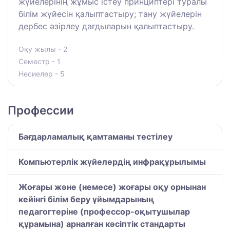
жүйелерінің жұмыс істеу принциптері туралы
білім жүйесін қалыптастыру; тану жүйелерін
дербес әзірлеу дағдыларын қалыптастыру.
Оқу жылы - 2
Семестр - 1
Несиелер - 5
Профессии
Бағдарламалық қамтаманы тестілеу
Компьютерлік жүйелердің инфрақұрылымы
Жоғары және (немесе) жоғары оқу орнынан
кейінгі білім беру ұйымдарының
педагогтеріне (профессор-оқытушылар
құрамына) арналған кәсіптік стандарты