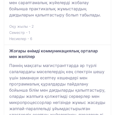
мен сараптамалық жүйелерді жобалау
бойынша практикалық жұмыстардың
дағдыларын қалыптастыру болып табылады.
Оқу жылы - 2
Семестр - 1
Несиелер - 6
Жоғары өнімді коммуникациялық орталар
мен желілер
Пәннің мақсаты магистранттарда әр түрлі
салалардағы мәселелердің кең спектрін шешу
үшін заманауи есептеу кешендері мен
программалық құралдарды пайдалану
бойынша білім мен дағдыларды қалыптастыру,
оларды жалпыға қолжетімді серверлер мен
микропроцессорлар негізінде жұмыс жасауды
жаппай-параллельді ұйымдастырылған
кластерлік есептеу жүйелерімен, параллельді