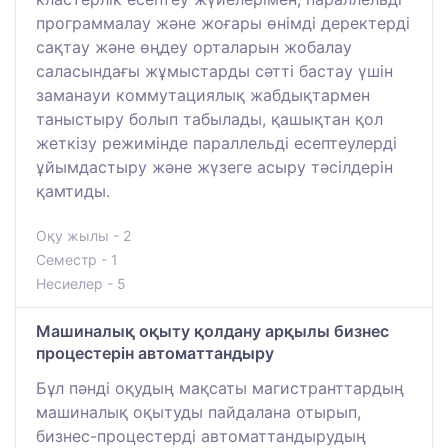
программалау және жоғары өнімді деректерді
сақтау және өңдеу орталарын жобалау
саласындағы жұмыстарды сәтті бастау үшін
заманауи коммутациялық жабдықтармен
таныстыру болып табылады, қашықтан қол
жеткізу режимінде параллельді есептеулерді
ұйымдастыру және жүзеге асыру тәсілдерін
қамтиды.
Оқу жылы - 2
Семестр - 1
Несиелер - 5
Машиналық оқыту қолдану арқылы бизнес
процестерін автоматтандыру
Бұл пәнді оқудың мақсаты магистранттардың
машиналық оқытуды пайдалана отырып,
бизнес-процестерді автоматтандырудың