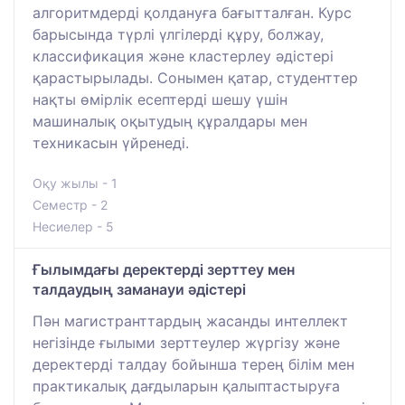
алгоритмдерді қолдануға бағытталған. Курс
барысында түрлі үлгілерді құру, болжау,
классификация және кластерлеу әдістері
қарастырылады. Сонымен қатар, студенттер
нақты өмірлік есептерді шешу үшін
машиналық оқытудың құралдары мен
техникасын үйренеді.
Оқу жылы - 1
Семестр - 2
Несиелер - 5
Ғылымдағы деректерді зерттеу мен
талдаудың заманауи әдістері
Пән магистранттардың жасанды интеллект
негізінде ғылыми зерттеулер жүргізу және
деректерді талдау бойынша терең білім мен
практикалық дағдыларын қалыптастыруға