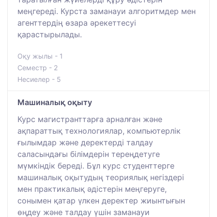
меңгереді. Курста заманауи алгоритмдер мен
агенттердің өзара әрекеттесуі
қарастырылады.
Оқу жылы - 1
Семестр - 2
Несиелер - 5
Машиналық оқыту
Курс магистранттарға арналған және
ақпараттық технологиялар, компьютерлік
ғылымдар және деректерді талдау
саласындағы білімдерін тереңдетуге
мүмкіндік береді. Бұл курс студенттерге
машиналық оқытудың теориялық негіздері
мен практикалық әдістерін меңгеруге,
сонымен қатар үлкен деректер жиынтығын
өңдеу және талдау үшін заманауи