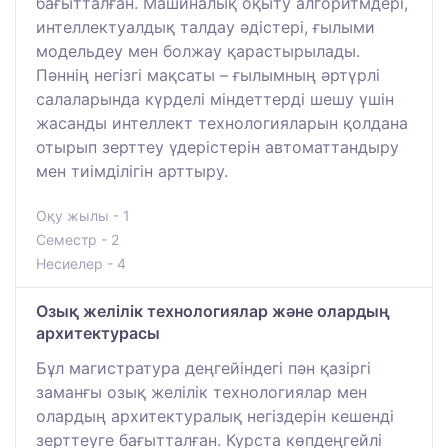
бағытталған. Машиналық оқыту алгоритмдері,
интеллектуалдық талдау әдістері, ғылыми
модельдеу мен болжау қарастырылады.
Пәннің негізгі мақсаты – ғылымның әртүрлі
салаларында күрделі міндеттерді шешу үшін
жасанды интеллект технологияларын қолдана
отырып зерттеу үдерістерін автоматтандыру
мен тиімділігін арттыру.
Оқу жылы - 1
Семестр - 2
Несиелер - 4
Озық желілік технологиялар және олардың
архитектурасы
Бұл магистратура деңгейіндегі пән қазіргі
заманғы озық желілік технологиялар мен
олардың архитектуралық негіздерін кешенді
зерттеуге бағытталған. Курста көпдеңгейлі