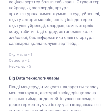
кеңінен зерттеу болып табылады. Студенттер
нейрондық желілердің әртүрлі
архитектураларымен жұмыс істеуді үйренеді,
оқыту алгоритмдерін, соның ішінде терең
оқытуды үйренеді, олардың компьютерлік
көру, табиғи тілді өңдеу, автономды көлік
жүйелері, биоинформатика сияқты әртүрлі
салаларда қолданылуын зерттейді.
Оқу жылы - 1
Семестр - 2
Несиелер - 5
Big Data технологиялары
Пәнді меңгерудің мақсаты-ақпаратты талдау
мен сақтаудың дәстүрлі тәсілдерін қолдана
отырып тиімді өңделмейтін үлкен көлемдегі
деректермен жұмыс істеу үшін қолданылатын
әртүрлі әдістерді, құралдарды және