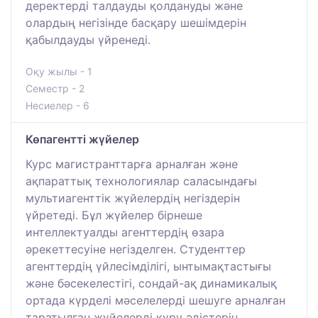
деректерді талдауды қолдануды және
олардың негізінде басқару шешімдерін
қабылдауды үйренеді.
Оқу жылы - 1
Семестр - 2
Несиелер - 6
Көпагентті жүйелер
Курс магистранттарға арналған және
ақпараттық технологиялар саласындағы
мультиагенттік жүйелердің негіздерін
үйретеді. Бұл жүйелер бірнеше
интеллектуалды агенттердің өзара
әрекеттесуіне негізделген. Студенттер
агенттердің үйлесімділігі, ынтымақтастығы
және бәсекелестігі, сондай-ақ динамикалық
ортада күрделі мәселелерді шешуге арналған
таратылған жүйелерді құру әдістерін