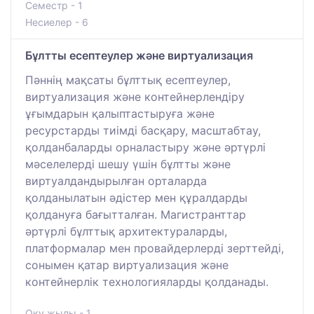
Семестр - 1
Несиелер - 6
Бұлтты есептеулер және виртуализация
Пәннің мақсаты бұлттық есептеулер,
виртуализация және контейнерлендіру
ұғымдарын қалыптастыруға және
ресурстарды тиімді басқару, масштабтау,
қолданбаларды орналастыру және әртүрлі
мәселелерді шешу үшін бұлтты және
виртуалдандырылған орталарда
қолданылатын әдістер мен құралдарды
қолдануға бағытталған. Магистранттар
әртүрлі бұлттық архитектураларды,
платформалар мен провайдерлерді зерттейді,
сонымен қатар виртуализация және
контейнерлік технологияларды қолданады.
Оқу жылы - 1