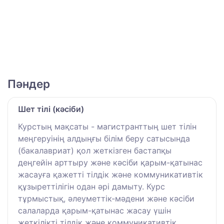
Пәндер
Шет тілі (кәсіби)
Курстың мақсаты - магистранттың шет тілін
меңгеруінің алдыңғы білім беру сатысында
(бакалавриат) қол жеткізген бастапқы
деңгейін арттыру және кәсіби қарым-қатынас
жасауға қажетті тілдік және коммуникативтік
құзыреттілігін одан әрі дамыту. Курс
тұрмыстық, әлеуметтік-мәдени және кәсіби
салаларда қарым-қатынас жасау үшін
жеткілікті тілдік және коммуникативтік