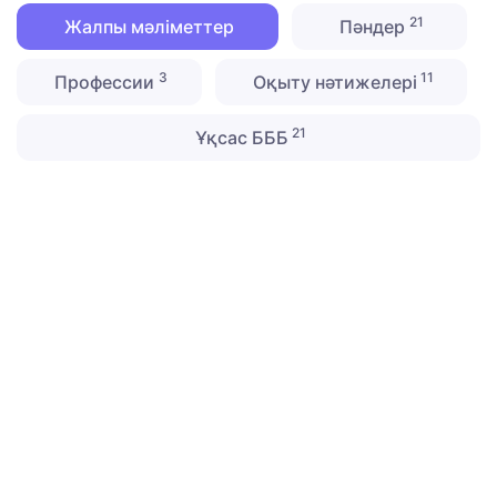
21
Жалпы мәліметтер
Пәндер
3
11
Профессии
Оқыту нәтижелері
21
Ұқсас БББ