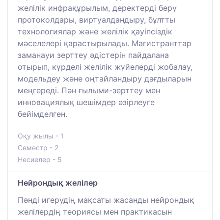
желілік инфрақұрылым, деректерді беру
протоколдары, виртуалдандыру, бұлтты
технологиялар және желілік қауіпсіздік
мәселелері қарастырылады. Магистранттар
заманауи зерттеу әдістерін пайдалана
отырып, күрделі желілік жүйелерді жобалау,
модельдеу және оңтайландыру дағдыларын
меңгереді. Пән ғылыми-зерттеу мен
инновациялық шешімдер әзірлеуге
бейімделген.
Оқу жылы - 1
Семестр - 2
Несиелер - 5
Нейрондық желілер
Пәнді игерудің мақсаты жасанды нейрондық
желілердің теориясы мен практикасын