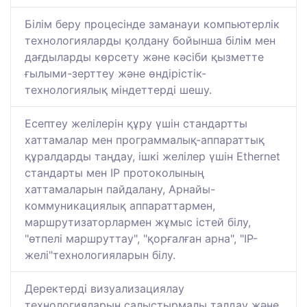
Білім беру процесінде заманауи компьютерлік
технологияларды қолдану бойынша білім мен
дағдыларды көрсету және кәсіби қызметте
ғылыми-зерттеу және өндірістік-
технологиялық міндеттерді шешу.
Есептеу желілерін құру үшін стандартты
хаттамалар мен программалық-аппараттық
құралдарды таңдау, ішкі желілер үшін Ethernet
стандарты мен IP протоколының
хаттамаларын пайдалану, Арнайы-
коммуникациялық аппараттармен,
маршрутизаторлармен жұмыс істей білу,
"өтпелі маршруттау", "қорғалған арна", "IP-
желі"технологияларын білу.
Деректерді визуализациялау
технологияларын салыстырмалы талдау және