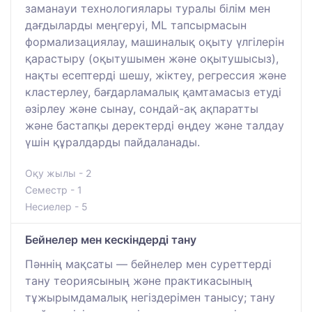
заманауи технологиялары туралы білім мен
дағдыларды меңгеруі, ML тапсырмасын
формализациялау, машиналық оқыту үлгілерін
қарастыру (оқытушымен және оқытушысыз),
нақты есептерді шешу, жіктеу, регрессия және
кластерлеу, бағдарламалық қамтамасыз етуді
әзірлеу және сынау, сондай-ақ ақпаратты
және бастапқы деректерді өңдеу және талдау
үшін құралдарды пайдаланады.
Оқу жылы - 2
Семестр - 1
Несиелер - 5
Бейнелер мен кескіндерді тану
Пәннің мақсаты — бейнелер мен суреттерді
тану теориясының және практикасының
тұжырымдамалық негіздерімен танысу; тану