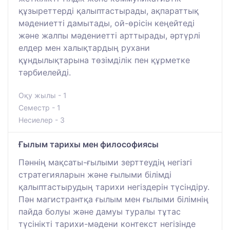
құзыреттерді қалыптастырады, ақпараттық
мәдениетті дамытады, ой-өрісін кеңейтеді
және жалпы мәдениетті арттырады, әртүрлі
елдер мен халықтардың рухани
құндылықтарына төзімділік пен құрметке
тәрбиелейді.
Оқу жылы - 1
Семестр - 1
Несиелер - 3
Ғылым тарихы мен философиясы
Пәннің мақсаты-ғылыми зерттеудің негізгі
стратегияларын және ғылыми білімді
қалыптастырудың тарихи негіздерін түсіндіру.
Пән магистрантқа ғылым мен ғылыми білімнің
пайда болуы және дамуы туралы тұтас
түсінікті тарихи-мәдени контекст негізінде