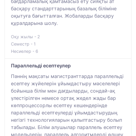
бағдарламалық қамтамасыз ету сияқты ат
басқару стандарттарының базалық біліміне
оқытуға бағытталған. Жобаларды басқару
құралдарына шолу.
Оқу жылы - 2
Семестр - 1
Несиелер - 6
Параллельді есептеулер
Пәннің мақсаты магистранттарда параллельді
есептеу жүйелерін ұйымдастыру мәселелері
бойынша білім мен дағдыларды, сондай-ақ
үлестірілген немесе ортақ жедел жады бар
көппроцессорлы есептеу кешендерінде
параллельді есептеулерді ұйымдастырудың
негізгі технологияларын қалыптастыру болып
табылады. Білім алушылар параллель есептеу
модельдерін, параллель алгоритмдерді өлшеу