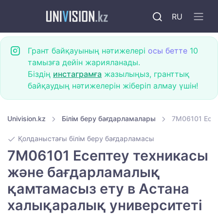
RU
Грант байқауының нәтижелері
осы бетте
10
тамызға дейін жарияланады.
Біздің
инстаграмға
жазылыңыз, гранттық
байқаудың нәтижелерін жіберіп алмау үшін!
Univision.kz
Білім беру бағдарламалары
7M06101 Есеп
Қолданыстағы білім беру бағдарламасы
7M06101 Есептеу техникасы
және бағдарламалық
қамтамасыз ету в Астана
халықаралық университеті