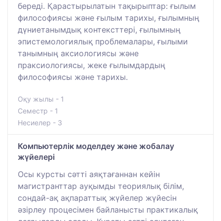
береді. Қарастырылатын тақырыптар: ғылым
философиясы және ғылым тарихы, ғылымның
дүниетанымдық контексттері, ғылымның
эпистемологиялық проблемалары, ғылыми
танымның аксиологиясы және
праксиологиясы, жеке ғылымдардың
философиясы және тарихы.
Оқу жылы - 1
Семестр - 1
Несиелер - 3
Компьютерлік моделдеу және жобалау
жүйелері
Осы курсты сәтті аяқтағаннан кейін
магистранттар ауқымды теориялық білім,
сондай-ақ ақпараттық жүйелер жүйесін
әзірлеу процесімен байланысты практикалық