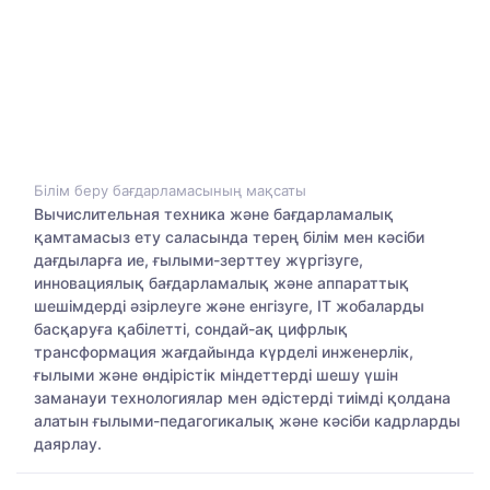
Білім беру бағдарламасының мақсаты
Вычислительная техника және бағдарламалық
қамтамасыз ету саласында терең білім мен кәсіби
дағдыларға ие, ғылыми-зерттеу жүргізуге,
инновациялық бағдарламалық және аппараттық
шешімдерді әзірлеуге және енгізуге, IT жобаларды
басқаруға қабілетті, сондай-ақ цифрлық
трансформация жағдайында күрделі инженерлік,
ғылыми және өндірістік міндеттерді шешу үшін
заманауи технологиялар мен әдістерді тиімді қолдана
алатын ғылыми-педагогикалық және кәсіби кадрларды
даярлау.