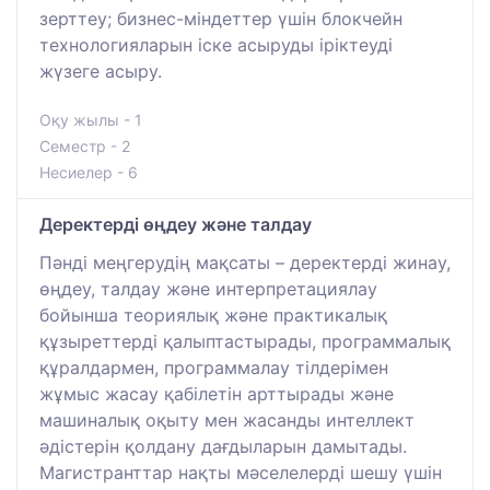
зерттеу; бизнес-міндеттер үшін блокчейн
технологияларын іске асыруды іріктеуді
жүзеге асыру.
Оқу жылы - 1
Семестр - 2
Несиелер - 6
Деректерді өңдеу және талдау
Пәнді меңгерудің мақсаты – деректерді жинау,
өңдеу, талдау және интерпретациялау
бойынша теориялық және практикалық
құзыреттерді қалыптастырады, программалық
құралдармен, программалау тілдерімен
жұмыс жасау қабілетін арттырады және
машиналық оқыту мен жасанды интеллект
әдістерін қолдану дағдыларын дамытады.
Магистранттар нақты мәселелерді шешу үшін