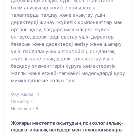
дағдыларды алады. Курсты сәтті аяқтаған
білім алушылар жүйеге қойылатын
талаптарды талдау және анықтау үшін
деректерді жинау, жүйелік компоненттер мен
ортаны құру, бағдарламашыларға жүйені
енгізуге, деректерді сақтау үшін деректер
базасын және деректерді енгізу және шығару
үшін пайдаланушы интерфейсін, сондай-ақ
жүйені және оның деректерін қорғау үшін
басқару элементтерін құруға көмектесетін
жалпы және егжей-тегжейлі модельдерді құру
мүмкіндігіне ие болуы тиіс.
Оқу жылы - 1
Семестр - 1
Несиелер - 6
Жоғары мектепте оқытудың психологиялық-
педагогикалық негіздері мен технологиялары