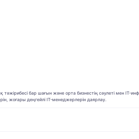
лық тәжірибесі бар шағын және орта бизнестің сәулеті мен IT
н, жоғары деңгейлі IT-менеджерлерін даярлау.