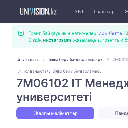
ҰБТ
Гранттар
Ж
Грант байқауының нәтижелері
осы бетте
10
Біздің
инстаграмға
жазылыңыз, гранттық ба
Univision.kz
Білім беру бағдарламалары
7M0610
Қолданыстағы білім беру бағдарламасы
7M06102 IT Менед
университеті
Жалпы мәліметтер
Пәнд