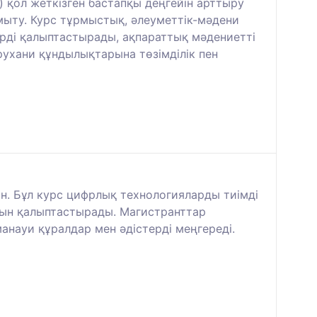
) қол жеткізген бастапқы деңгейін арттыру
амыту. Курс тұрмыстық, әлеуметтік-мәдени
ерді қалыптастырады, ақпараттық мәдениетті
рухани құндылықтарына төзімділік пен
н. Бұл курс цифрлық технологияларды тиімді
арын қалыптастырады. Магистранттар
науи құралдар мен әдістерді меңгереді.