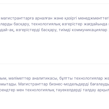
агистранттарға арналған және қазіргі менеджменттегі 
ларды басқару, технологиялық өзгерістер жағдайында
дай-ақ, өзгерістерді басқару, тиімді коммуникациялар 
м, мәліметтер аналитикасы, бұлтты технологиялар және
мытады. Магистранттар бизнес-модельдерді бағалауды
трендтер мен технологиялық тәуекелдерді талдау арқы