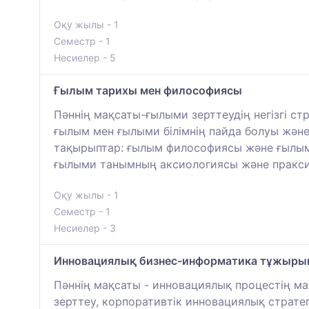
Оқу жылы - 1
Семестр - 1
Несиелер - 5
Ғылым тарихы мен философиясы
Пәннің мақсаты-ғылыми зерттеудің негізгі ст
ғылым мен ғылыми білімнің пайда болуы және
тақырыптар: ғылым философиясы және ғылым
ғылыми танымның аксиологиясы және пракс
Оқу жылы - 1
Семестр - 1
Несиелер - 3
Инновациялық бизнес-информатика тұжыр
Пәннің мақсаты - инновациялық процестің м
зерттеу, корпоративтік инновациялық страте