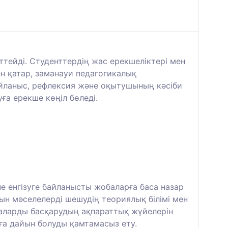
ттейді. Студенттердің жас ерекшеліктері мен
н қатар, заманауи педагогикалық
айланыс, рефлексия және оқытушының кәсіби
ға ерекше көңіл бөледі.
е енгізуге байланысты жобаларға баса назар
н мәселелерді шешудің теориялық білімі мен
баларды басқарудың ақпараттық жүйелерін
уға дайын болуды қамтамасыз ету.