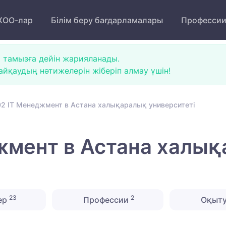
ОО-лар
Білім беру бағдарламалары
Професси
 тамызға дейін жарияланады.
йқаудың нәтижелерін жіберіп алмау үшін!
2 IT Менеджмент в Астана халықаралық университеті
жмент в Астана халы
23
2
ер
Профессии
Оқыту