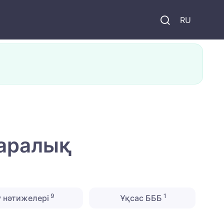
и
RU
қаралық
9
1
 нәтижелері
Ұқсас БББ