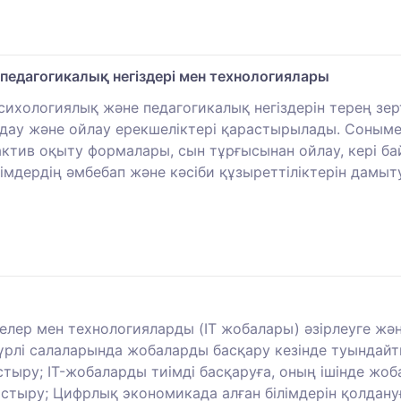
едагогикалық негіздері мен технологиялары
психологиялық және педагогикалық негіздерін терең зер
лдау және ойлау ерекшеліктері қарастырылады. Соныме
актив оқыту формалары, сын тұрғысынан ойлау, кері б
мдердің әмбебап және кәсіби құзыреттіліктерін дамыту
йелер мен технологияларды (IT жобалары) әзірлеуге жән
рлі салаларында жобаларды басқару кезінде туындайты
тыру; IT-жобаларды тиімді басқаруға, оның ішінде жо
тастыру; Цифрлық экономикада алған білімдерін қолдан