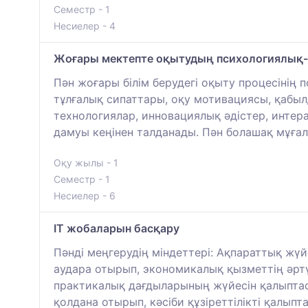
Семестр - 1
Несиелер - 4
Жоғары мектепте оқытудың психологиялық-п
Пән жоғары білім берудегі оқыту процесінің 
тұлғалық сипаттары, оқу мотивациясы, қабы
технологиялар, инновациялық әдістер, интер
дамуы кеңінен талданады. Пән болашақ мұғалі
Оқу жылы - 1
Семестр - 1
Несиелер - 6
IT жобаларын басқару
Пәнді меңгерудің міндеттері: Ақпараттық жү
аудара отырып, экономикалық қызметтің әртү
практикалық дағдыларының жүйесін қалыптас
қолдана отырып, кәсіби құзіреттілікті қалып