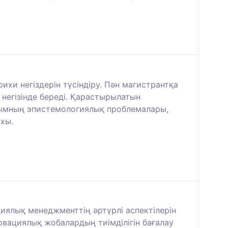
ихи негіздерін түсіндіру. Пән магистрантқа
 негізінде береді. Қарастырылатын
лымның эпистемологиялық проблемалары,
хы.
иялық менеджменттің әртүрлі аспектілерін
овациялық жобалардың тиімділігін бағалау