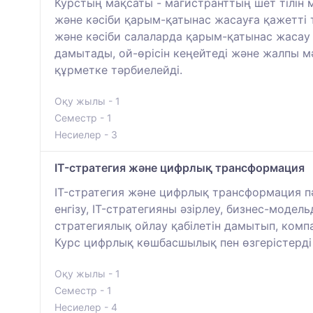
Курстың мақсаты - магистранттың шет тілін м
және кәсіби қарым-қатынас жасауға қажетті т
және кәсіби салаларда қарым-қатынас жасау 
дамытады, ой-өрісін кеңейтеді және жалпы м
құрметке тәрбиелейді.
Оқу жылы - 1
Семестр - 1
Несиелер - 3
IT-стратегия және цифрлық трансформация
IT-стратегия және цифрлық трансформация п
енгізу, IT-стратегияны әзірлеу, бизнес-мод
стратегиялық ойлау қабілетін дамытып, комп
Курс цифрлық көшбасшылық пен өзгерістерді 
Оқу жылы - 1
Семестр - 1
Несиелер - 4