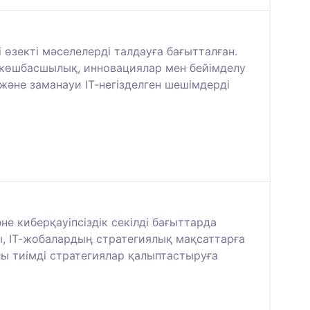
өзекті мәселелерді талдауға бағытталған.
 көшбасшылық, инновациялар мен бейімделу
және заманауи ІТ-негізделген шешімдерді
 киберқауіпсіздік секілді бағыттарда
, ІТ-жобалардың стратегиялық мақсаттарға
лы тиімді стратегиялар қалыптастыруға