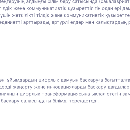
еңгеруінің алдыңғы білім беру сатысында (бакалавриат
ілдік және коммуникативтік құзыреттілігін одан әрі д
үшін жеткілікті тілдік және коммуникативтік құзыретт
әдениетті арттырады, әртүрлі елдер мен халықтардың 
әні ұйымдардың цифрлық дамуын басқаруға бағытталға
ельдерді жаңарту және инновацияларды басқару дағдыл
анияның цифрлық трансформациясына ықпал ететін зама
басқару саласындағы білімді тереңдетеді.