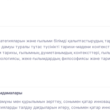
ратегияларын және ғылыми білімді қалыптастырудың тар
 дамуы туралы тұтас түсінікті тарихи-мәдени контекст
 тарихы, ғылымның дүниетанымдық контексттері, ғы
иологиясы, жеке ғылымдардың философиясы және тари
ымдамалары
азмұны мен құрылымын зерттеу, сонымен қатар инновац
гияларды талдау дағдыларын игеру, сонымен қатар инн