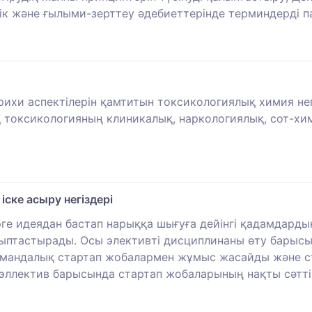
ік және ғылыми-зерттеу әдебиеттерінде терминдерді п
ихи аспектілерін қамтитын токсикологиялық химия нег
ық токсикологияның клиникалық, наркологиялық, сот-
ске асыру негіздері
е идеядан бастап нарыққа шығуға дейінгі қадамдардың
ыптастырады. Осы элективті дисциплинаны өту барысын
омандалық стартап жобалармен жұмыс жасайды және с
 эллектив барысында стартап жобаларының нақты сәтт