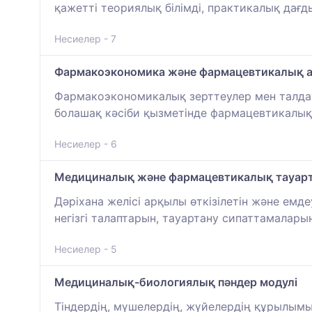
қажетті теориялық білімді, практикалық дағд
Несиелер - 7
Фармакоэкономика және фармацевтикалық 
Фармакоэкономикалық зерттеулер мен талдау 
болашақ кәсіби қызметінде фармацевтикалық
Несиелер - 6
Медициналық және фармацевтикалық тауар
Дәріхана желісі арқылы өткізілетін және е
негізгі талаптарын, тауартану сипаттамалары
Несиелер - 5
Медициналық-биологиялық пәндер модулі
Тіндердің, мүшелердің, жүйелердің құрылым