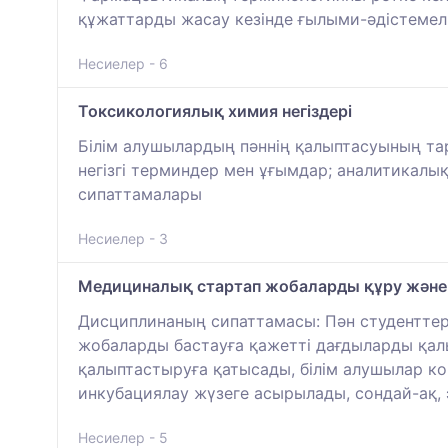
құжаттарды жасау кезінде ғылыми-әдістемел
Несиелер - 6
Токсикологиялық химия негіздері
Білім алушылардың пәннің қалыптасуының тар
негізгі терминдер мен ұғымдар; аналитикал
сипаттамалары
Несиелер - 3
Медициналық стартап жобаларды құру және і
Дисциплинаның сипаттамасы: Пән студенттерг
жобаларды бастауға қажетті дағдыларды қал
қалыптастыруға қатысады, білім алушылар к
инкубациялау жүзеге асырылады, сондай-ақ,
Несиелер - 5