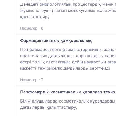
Денедегі физиологиялық процестердің мәнін т
жұмыс істеуінің негізгі молекулалық және ж
қалыптастыру
Несиелер - 8
Фармацевтикалық қамқоршылық
Пән фармацевтерге фармакотерапияны және оң
практикалық дағдыларды, дәріханадағы паци
әсері толық аяқталғанға дейін науқастың ағз
қажетті тәжірибелік дағдыларды зерттейді
Несиелер - 7
Парфюмерлік-косметикалық құралдар технол
Білім алушыларда косметикалық құралдарды д
дағдыларды қалыптастыру.