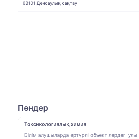
6B101 Денсаулық сақтау
Пәндер
Токсикологиялық химия
Білім алушыларда әртүрлі объектілердегі ул