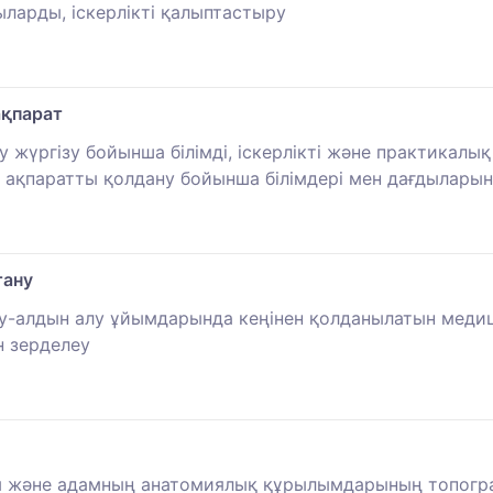
ыларды, іскерлікті қалыптастыру
ақпарат
жүргізу бойынша білімді, іскерлікті және практикалы
 ақпаратты қолдану бойынша білімдері мен дағдылары
тану
мдеу-алдын алу ұйымдарында кеңінен қолданылатын ме
н зерделеу
ы және адамның анатомиялық құрылымдарының топографи