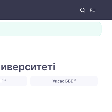
и
RU
иверситеті
13
3
і
Ұқсас БББ