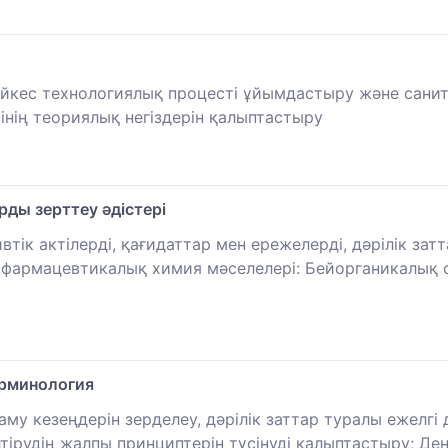
йкес технологиялық процесті ұйымдастыру және санит
сінің теориялық негіздерін қалыптастыру
ды зерттеу әдістері
втік актілерді, қағидаттар мен ережелерді, дәрілік з
ы фармацевтикалық химия мәселелері: Бейорганикалық с
рминология
кезеңдерін зерделеу, дәрілік заттар туралы ежелгі дәу
ірудің жалпы принциптерін түсінуді қалыптастыру; Де