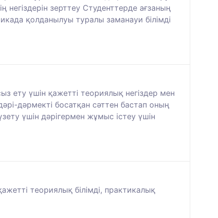
ң негіздерін зерттеу Студенттерде ағзаның
икада қолданылуы туралы заманауи білімді
з ету үшін қажетті теориялық негіздер мен
әрі-дәрмекті босатқан сәттен бастап оның
үзету үшін дәрігермен жұмыс істеу үшін
ажетті теориялық білімді, практикалық