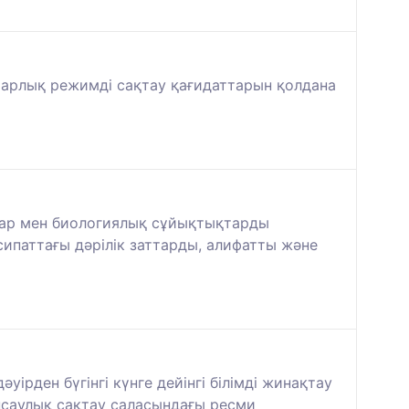
арлық режимді сақтау қағидаттарын қолдана
аттар мен биологиялық сұйықтықтарды
ипаттағы дәрілік заттарды, алифатты және
ірден бүгінгі күнге дейінгі білімді жинақтау
нсаулық сақтау саласындағы ресми