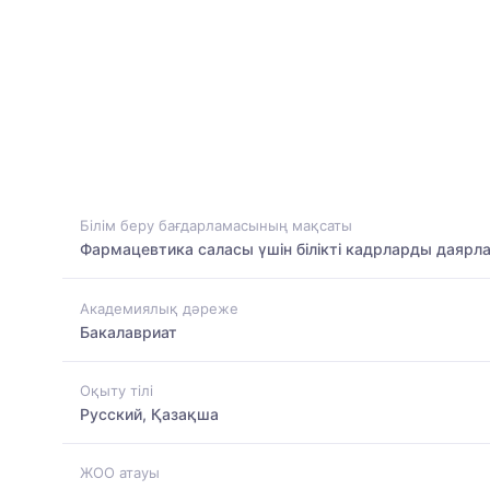
Білім беру бағдарламасының мақсаты
Фармацевтика саласы үшін білікті кадрларды даярл
Академиялық дәреже
Бакалавриат
Оқыту тілі
Русский, Қазақша
ЖОО атауы