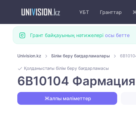
ҰБТ
Гранттар
Ж
Грант байқауының нәтижелері
осы бетте
Univision.kz
Білім беру бағдарламалары
6B1010
Қолданыстағы білім беру бағдарламасы
6B10104 Фармация 
Жалпы мәліметтер