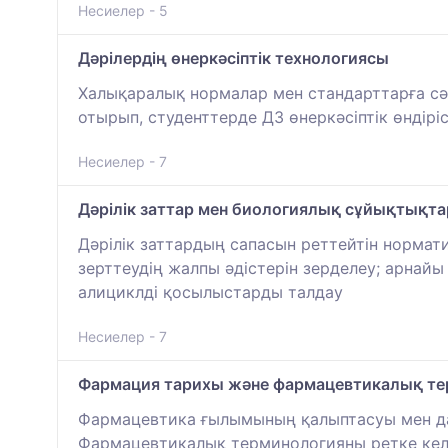
Несиелер - 5
Дәрілердің өнеркәсіптік технологиясы
Халықаралық нормалар мен стандарттарға сә
отырып, студенттерде ДЗ өнеркәсіптік өндірі
Несиелер - 7
Дәрілік заттар мен биологиялық сұйықтықтар
Дәрілік заттардың сапасын реттейтін нормати
зерттеудің жалпы әдістерін зерделеу; арнай
алициклді қосылыстарды талдау
Несиелер - 7
Фармация тарихы және фармацевтикалық те
Фармацевтика ғылымының қалыптасуы мен даму 
Фармацевтикалық терминологияны ретке келт