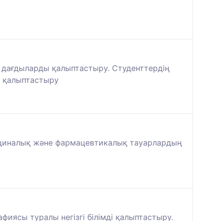
қ дағдыларды қалыптастыру. Студенттердің
н қалыптастыру
дициналық және фармацевтикалық тауарлардың
ясы туралы негізгі білімді қалыптастыру.