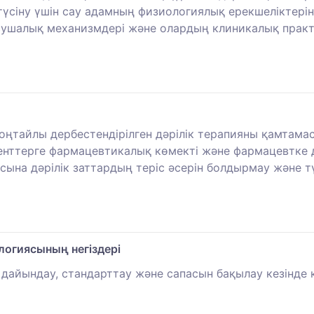
үсіну үшін сау адамның физиологиялық ерекшеліктеріні
асушалық механизмдері және олардың клиникалық практ
тайлы дербестендірілген дәрілік терапияны қамтамасы
енттерге фармацевтикалық көмекті және фармацевтке д
асына дәрілік заттардың теріс әсерін болдырмау және т
огиясының негіздері
айындау, стандарттау және сапасын бақылау кезінде қ