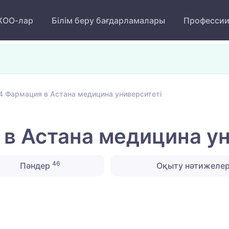
ОО-лар
Білім беру бағдарламалары
Професси
4 Фармация в Астана медицина университеті
в Астана медицина ун
46
Пәндер
Оқыту нәтижелер