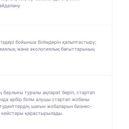
айдалану
іздері бойынша білімдерін қалыптастыру;
химиялық және экологиялық бағыттарының
 барлығы туралы ақпарат беріп, стартап
да әрбір білім алушы стартап жобаны
туденттердің шағын жобаларын бизнес-
і кейстары қарастырылады.