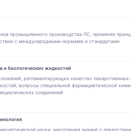
снов промышленного производства ЛС, применяя принц
тствии с международными нормами и стандартами
в и биологических жидкостей
оложений, регламентирующих качество лекарственных
костей; вопросы специальной фармацевтической химии
лициклических соединений
минология
рмацевтической науки, накопления знаний о лекарстве