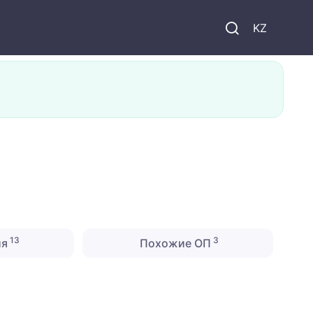
KZ
13
3
ия
Похожие ОП