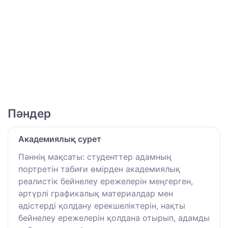
Пәндер
Академиялық сурет
Пәннің мақсаты: студенттер адамның
портретін табиғи өмірден академиялық
реалистік бейнелеу ережелерін меңгерген,
әртүрлі графикалық материалдар мен
әдістерді қолдану ерекшеліктерін, нақты
бейнелеу ережелерін қолдана отырып, адамды