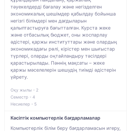
тәуекелдерді бағалау және негізделген
экономикалық шешімдер қабылдау бойынша
негізгі білімдері мен дағдыларын
қалыптастыруға бағытталған. Курста жеке
және отбасылық бюджет, оны жоспарлау
әдістері, қаржы институттары және олардың
экономикадағы рөлі, кірістер мен шығыстар
түрлері, оларды оңтайландыру тәсілдері
қарастырылады. Пәннің мақсаты – жеке
қаржы мәселелерін шешудің тиімді әдістерін
үйрету.
Оқу жылы - 2
Семестр - 4
Несиелер - 5
Кәсіптік компьютерлік бағдарламалар
Компьютерлік білім беру бағдарламасын игеру,