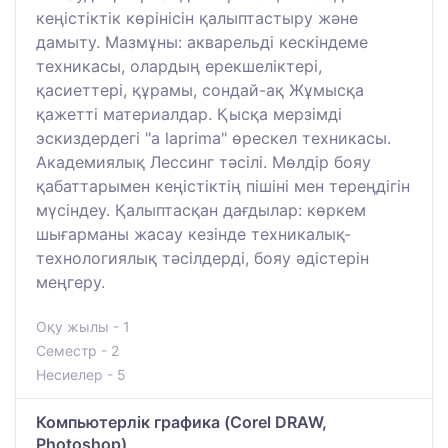
кеңістіктік көрінісін қалыптастыру және
дамыту. Мазмұны: акварельді кескіндеме
техникасы, олардың ерекшеліктері,
қасиеттері, құрамы, сондай-ақ Жұмысқа
қажетті материалдар. Қысқа мерзімді
эскиздердегі "a laprima" өрескел техникасы.
Академиялық Лессинг тәсілі. Мөлдір бояу
қабаттарымен кеңістіктің пішіні мен тереңдігін
мүсіндеу. Қалыптасқан дағдылар: көркем
шығарманы жасау кезінде техникалық-
технологиялық тәсілдерді, бояу әдістерін
меңгеру.
Оқу жылы - 1
Семестр - 2
Несиелер - 5
Компьютерлік графика (Corel DRAW,
Photoshop)