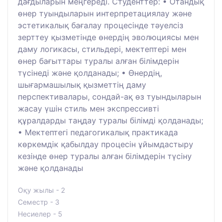
дағдыларын меңгереді. Студенттер: • Отандық
өнер туындыларын интерпретациялау және
эстетикалық бағалау процесінде тәуелсіз
зерттеу қызметінде өнердің эволюциясы мен
даму логикасы, стильдері, мектептері мен
өнер бағыттары туралы алған білімдерін
түсінеді және қолданады; • Өнердің,
шығармашылық қызметтің даму
перспективалары, сондай-ақ өз туындыларын
жасау үшін стиль мен экспрессивті
құралдарды таңдау туралы білімді қолданады;
• Мектептегі педагогикалық практикада
көркемдік қабылдау процесін ұйымдастыру
кезінде өнер туралы алған білімдерін түсіну
және қолданады
Оқу жылы - 2
Семестр - 3
Несиелер - 5