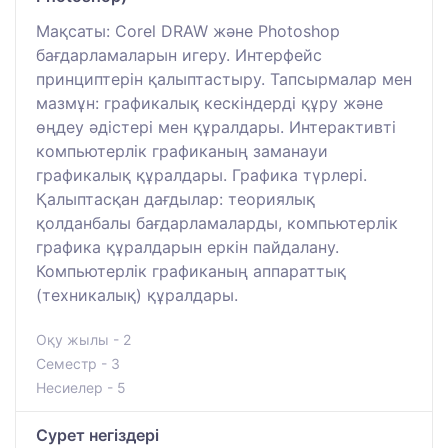
Мақсаты: Corel DRAW және Photoshop
бағдарламаларын игеру. Интерфейс
принциптерін қалыптастыру. Тапсырмалар мен
мазмұн: графикалық кескіндерді құру және
өңдеу әдістері мен құралдары. Интерактивті
компьютерлік графиканың заманауи
графикалық құралдары. Графика түрлері.
Қалыптасқан дағдылар: теориялық
қолданбалы бағдарламаларды, компьютерлік
графика құралдарын еркін пайдалану.
Компьютерлік графиканың аппараттық
(техникалық) құралдары.
Оқу жылы - 2
Семестр - 3
Несиелер - 5
Сурет негіздері