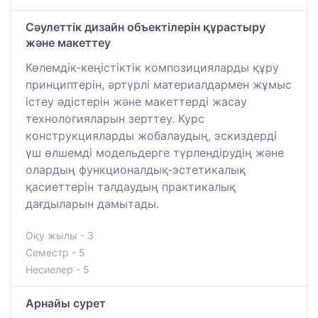
Сәулеттік дизайн объектілерін құрастыру
және макеттеу
Көлемдік-кеңістіктік композицияларды құру
принциптерін, әртүрлі материалдармен жұмыс
істеу әдістерін және макеттерді жасау
технологияларын зерттеу. Курс
конструкцияларды жобалаудың, эскиздерді
үш өлшемді модельдерге түрлендірудің және
олардың функционалдық-эстетикалық
қасиеттерін талдаудың практикалық
дағдыларын дамытады.
Оқу жылы - 3
Семестр - 5
Несиелер - 5
Арнайы сурет