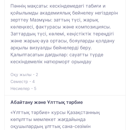
Пәннің мақсаты: кескіндемедегі табиғи и
қойылымды академиялық бейнелеу негіздерін
зерттеу Мазмұны: заттың түсі, жарық
көлеңкесі, фактурасы және композициясы.
Заттардың түсі, көлемі, кеңістіктік тереңдігі
және жарық-ауа ортасы, бояуларды қолдану
арқылы визуалды бейнелерді беру.
Қалыптасатын дағдылар: сауатты түрде
кескіндемелік натюрморт орындау
Оқу жылы - 2
Семестр - 4
Несиелер - 5
Абайтану және Ұлттық тәрбие
«Ұлттық тәрбие» курсы Қазақстанның
көпұлтты мемлекет жағдайында
оқушылардың ұлттық сана-сезімін