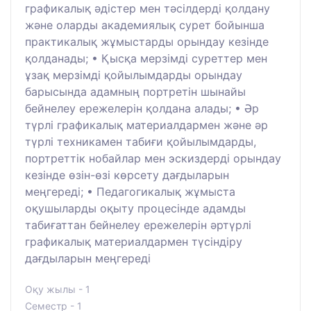
графикалық әдістер мен тәсілдерді қолдану
және оларды академиялық сурет бойынша
практикалық жұмыстарды орындау кезінде
қолданады; • Қысқа мерзімді суреттер мен
ұзақ мерзімді қойылымдарды орындау
барысында адамның портретін шынайы
бейнелеу ережелерін қолдана алады; • Әр
түрлі графикалық материалдармен және әр
түрлі техникамен табиғи қойылымдарды,
портреттік нобайлар мен эскиздерді орындау
кезінде өзін-өзі көрсету дағдыларын
меңгереді; • Педагогикалық жұмыста
оқушыларды оқыту процесінде адамды
табиғаттан бейнелеу ережелерін әртүрлі
графикалық материалдармен түсіндіру
дағдыларын меңгереді
Оқу жылы - 1
Семестр - 1