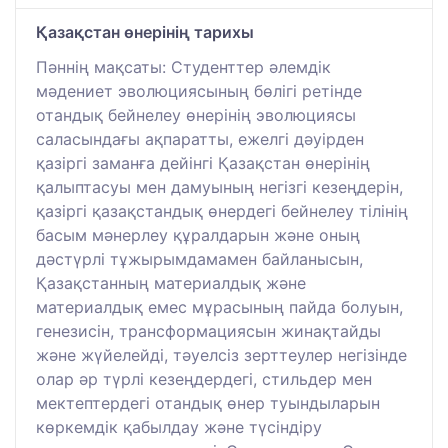
Қазақстан өнерінің тарихы
Пәннің мақсаты: Студенттер әлемдік
мәдениет эволюциясының бөлігі ретінде
отандық бейнелеу өнерінің эволюциясы
саласындағы ақпаратты, ежелгі дәуірден
қазіргі заманға дейінгі Қазақстан өнерінің
қалыптасуы мен дамуының негізгі кезеңдерін,
қазіргі қазақстандық өнердегі бейнелеу тілінің
басым мәнерлеу құралдарын және оның
дәстүрлі тұжырымдамамен байланысын,
Қазақстанның материалдық және
материалдық емес мұрасының пайда болуын,
генезисін, трансформациясын жинақтайды
және жүйелейді, тәуелсіз зерттеулер негізінде
олар әр түрлі кезеңдердегі, стильдер мен
мектептердегі отандық өнер туындыларын
көркемдік қабылдау және түсіндіру