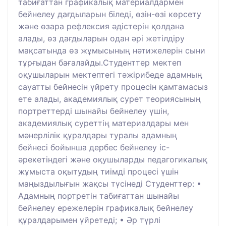
табиғаттан графикалық материалдармен
бейнелеу дағдыларын біледі, өзін-өзі көрсету
және өзара рефлексия әдістерін қолдана
алады, өз дағдыларын одан әрі жетілдіру
мақсатында өз жұмысының нәтижелерін сыни
тұрғыдан бағалайды.Студенттер мектеп
оқушыларын мектептегі тәжірибеде адамның
сауатты бейнесін үйрету процесін қамтамасыз
ете алады, академиялық сурет теориясының
портреттерді шынайы бейнелеу үшін,
академиялық суреттің материалдары мен
мәнерлілік құралдары туралы адамның
бейнесі бойынша дербес бейнелеу іс-
әрекетіндегі және оқушыларды педагогикалық
жұмыста оқытудың тиімді процесі үшін
маңыздылығын жақсы түсінеді Студенттер: •
Адамның портретін табиғаттан шынайы
бейнелеу ережелерін графикалық бейнелеу
құралдарымен үйретеді; • Әр түрлі