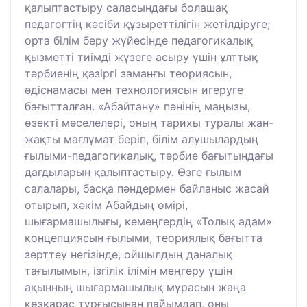
қалыптастыру саласындағы болашақ
педагогтің кәсіби құзыреттілігін жетілдіруге;
орта білім беру жүйесінде педагогикалық
қызметті тиімді жүзеге асыру үшін ұлттық
тәрбиенің қазіргі заманғы теориясын,
әдіснамасы мен технологиясын игеруге
бағытталған. «Абайтану» пәнінің маңызы,
өзекті мәселелері, оның тарихы туралы жан-
жақты мағлұмат беріп, білім алушылардың
ғылыми-педагогикалық, тәрбие бағытындағы
дағдыларын қалыптастыру. Өзге ғылым
салалары, басқа пәндермен байланыс жасай
отырып, хәкім Абайдың өмірі,
шығармашылығы, кемеңгердің «Толық адам»
концепциясын ғылыми, теориялық бағытта
зерттеу негізінде, ойшылдың даналық
тағылымын, ізгілік ілімін меңгеру үшін
ақынның шығармашылық мұрасын жаңа
көзқарас тұрғысынан пайымдап, оны