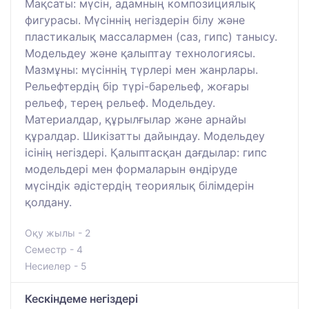
Мақсаты: мүсін, адамның композициялық
фигурасы. Мүсіннің негіздерін білу және
пластикалық массалармен (саз, гипс) танысу.
Модельдеу және қалыптау технологиясы.
Мазмұны: мүсіннің түрлері мен жанрлары.
Рельефтердің бір түрі-барельеф, жоғары
рельеф, терең рельеф. Модельдеу.
Материалдар, құрылғылар және арнайы
құралдар. Шикізатты дайындау. Модельдеу
ісінің негіздері. Қалыптасқан дағдылар: гипс
модельдері мен формаларын өндіруде
мүсіндік әдістердің теориялық білімдерін
қолдану.
Оқу жылы - 2
Семестр - 4
Несиелер - 5
Кескіндеме негіздері