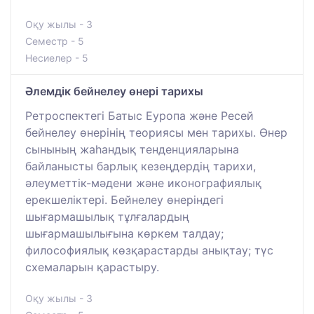
Оқу жылы - 3
Семестр - 5
Несиелер - 5
Әлемдік бейнелеу өнері тарихы
Ретроспектегі Батыс Еуропа және Ресей
бейнелеу өнерінің теориясы мен тарихы. Өнер
сынының жаһандық тенденцияларына
байланысты барлық кезеңдердің тарихи,
әлеуметтік-мәдени және иконографиялық
ерекшеліктері. Бейнелеу өнеріндегі
шығармашылық тұлғалардың
шығармашылығына көркем талдау;
философиялық көзқарастарды анықтау; түс
схемаларын қарастыру.
Оқу жылы - 3