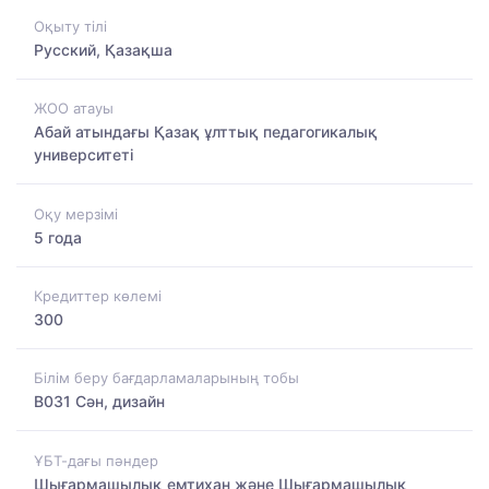
Оқыту тілі
Русский, Қазақша
ЖОО атауы
Абай атындағы Қазақ ұлттық педагогикалық
университеті
Оқу мерзімі
5 года
Кредиттер көлемі
300
Білім беру бағдарламаларының тобы
B031 Сән, дизайн
ҰБТ-дағы пәндер
Шығармашылық емтихан және Шығармашылық