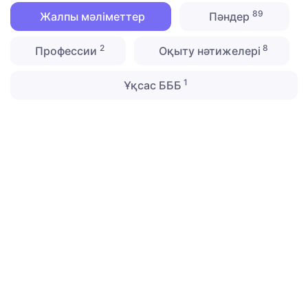
89
Жалпы мәліметтер
Пәндер
2
8
Профессии
Оқыту нәтижелері
1
Ұқсас БББ