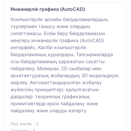
Инженерлік графика (AutoCAD)
Компьютерлік арнайы бағдарламалардың
түрлерімен танысу және олардың
сипаттамасы. Білім беру бағдарламасын
меңгеру инженерлік графика (AutoCAD)
интерфейс, Кәсіби компьютерлік
бағдарламаның құралдары. Тапсырмаларда
осы бағдарламаның қаражатын сауатты
пайдалану. Мазмұны: 2D сызбалар мен
архитектуралық жобалардың 3D модельдеуін
әзірлеу. Автоматтандырылған жобалау
жүйесінің принциптері; қалыптасатын
дағдылар: теориялық графикалық
примитивтерді еркін пайдалану және
пайдалану және оларды өзгерту.
Оқу жылы - 2
Семестр - 3