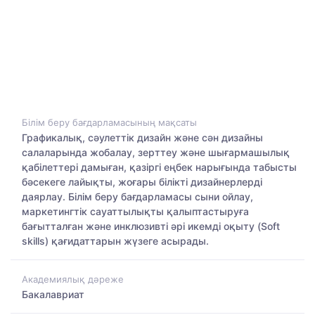
Білім беру бағдарламасының мақсаты
Графикалық, сәулеттік дизайн және сән дизайны
салаларында жобалау, зерттеу және шығармашылық
қабілеттері дамыған, қазіргі еңбек нарығында табысты
бәсекеге лайықты, жоғары білікті дизайнерлерді
даярлау. Білім беру бағдарламасы сыни ойлау,
маркетингтік сауаттылықты қалыптастыруға
бағытталған және инклюзивті әрі икемді оқыту (Soft
skills) қағидаттарын жүзеге асырады.
Академиялық дәреже
Бакалавриат