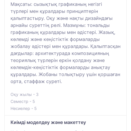
Мақсаты: сызықтық графиканың негізгі
түрлері мен құралдары принциптерін
қалыптастыру. Оқу және нақты дизайндағы
арнайы суреттің рөлі. Мазмұны: тональды
графиканың құралдары мен әдістері. Жазық,
көлемді және кеңістіктік формаларды
жобалау әдістері мен құралдары. Қалыптасқан
дағдылар: архитектурада композицияның
теориялық түрлерін еркін қолдану және
көлемдік-кеңістіктік формаларды анықтау
құралдары. Жобаны толықтыру үшін қоршаған
орта, стаффаж суреті.
Оқу жылы - 3
Семестр - 5
Несиелер - 5
Киімді моделдеу және макеттеу