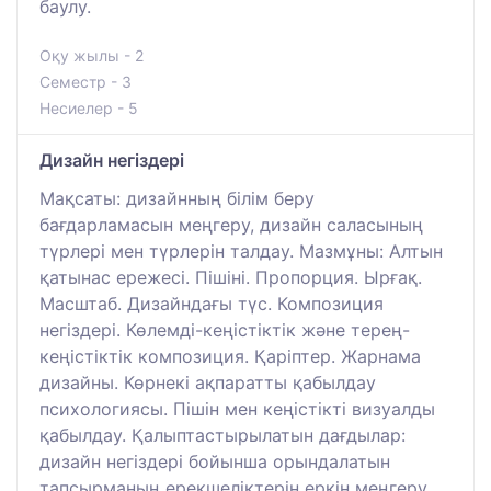
баулу.
Оқу жылы - 2
Семестр - 3
Несиелер - 5
Дизайн негіздері
Мақсаты: дизайнның білім беру
бағдарламасын меңгеру, дизайн саласының
түрлері мен түрлерін талдау. Мазмұны: Алтын
қатынас ережесі. Пішіні. Пропорция. Ырғақ.
Масштаб. Дизайндағы түс. Композиция
негіздері. Көлемді-кеңістіктік және терең-
кеңістіктік композиция. Қаріптер. Жарнама
дизайны. Көрнекі ақпаратты қабылдау
психологиясы. Пішін мен кеңістікті визуалды
қабылдау. Қалыптастырылатын дағдылар:
дизайн негіздері бойынша орындалатын
тапсырманың ерекшеліктерін еркін меңгеру,