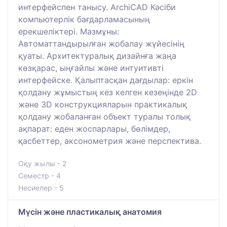
интерфейспен танысу. ArchiCAD Кәсіби
компьютерлік бағдарламасының
ерекшеліктері. Мазмұны:
Автоматтандырылған жобалау жүйесінің
қуаты. Архитектуралық дизайнға жаңа
көзқарас, ыңғайлы және интуитивті
интерфейске. Қалыптасқан дағдылар: еркін
қолдану жұмыстың кез келген кезеңінде 2D
және 3D конструкцияларын практикалық
қолдану жобаланған объект туралы толық
ақпарат: еден жоспарлары, бөлімдер,
қасбеттер, аксонометрия және перспектива.
Оқу жылы - 2
Семестр - 4
Несиелер - 5
Мүсін және пластикалық анатомия