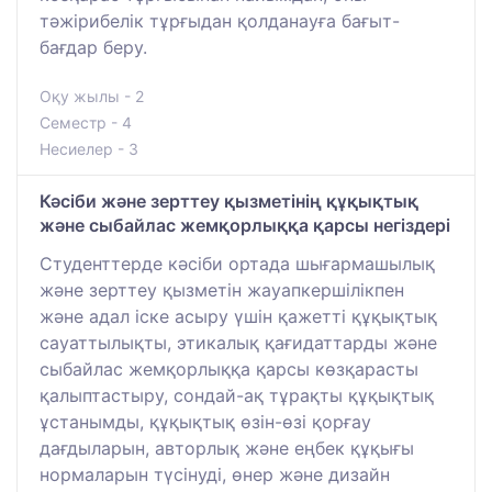
тәжірибелік тұрғыдан қолданауға бағыт-
бағдар беру.
Оқу жылы - 2
Семестр - 4
Несиелер - 3
Кәсіби және зерттеу қызметінің құқықтық
және сыбайлас жемқорлыққа қарсы негіздері
Студенттерде кәсіби ортада шығармашылық
және зерттеу қызметін жауапкершілікпен
және адал іске асыру үшін қажетті құқықтық
сауаттылықты, этикалық қағидаттарды және
сыбайлас жемқорлыққа қарсы көзқарасты
қалыптастыру, сондай-ақ тұрақты құқықтық
ұстанымды, құқықтық өзін-өзі қорғау
дағдыларын, авторлық және еңбек құқығы
нормаларын түсінуді, өнер және дизайн