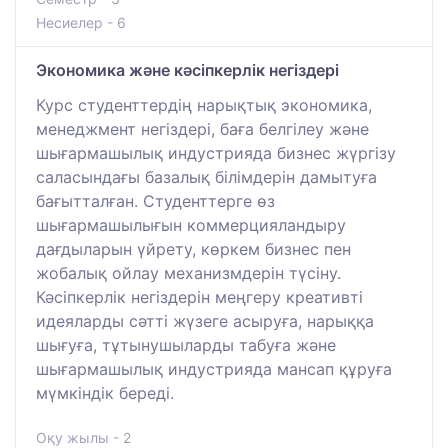
Несиелер - 6
Экономика және кәсіпкерлік негіздері
Курс студенттердің нарықтық экономика,
менеджмент негіздері, баға белгілеу және
шығармашылық индустрияда бизнес жүргізу
саласындағы базалық білімдерін дамытуға
бағытталған. Студенттерге өз
шығармашылығын коммерцияландыру
дағдыларын үйрету, көркем бизнес пен
жобалық ойлау механизмдерін түсіну.
Кәсіпкерлік негіздерін меңгеру креативті
идеяларды сәтті жүзеге асыруға, нарыққа
шығуға, тұтынушыларды табуға және
шығармашылық индустрияда мансап құруға
мүмкіндік береді.
Оқу жылы - 2