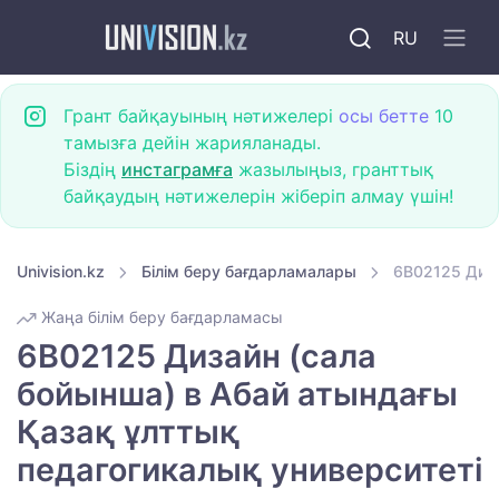
RU
Грант байқауының нәтижелері
осы бетте
10
тамызға дейін жарияланады.
Біздің
инстаграмға
жазылыңыз, гранттық
байқаудың нәтижелерін жіберіп алмау үшін!
Univision.kz
Білім беру бағдарламалары
6B02125 Диза
Жаңа білім беру бағдарламасы
6B02125 Дизайн (сала
бойынша) в Абай атындағы
Қазақ ұлттық
педагогикалық университеті