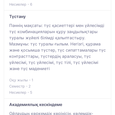
Несиелер - 6
Түстану
Пәннің мақсаты: түс қасиеттері мен үйлесімді
түс комбинацияларын құру заңдылықтары
туралы жүйелі білімді қалыптастыру.
Мазмұны: түс туралы ғылым. Негізгі, құрама
және қосымша түстер, түс сипаттамалары түс
контрасттары, түстердің араласуы, түс
үйлесімі, түс үйлесімі, түс тілі, түс үйлесімі
және түс мәдениеті
Оқу жылы - 1
Семестр - 2
Несиелер - 5
Академиялық кескіндеме
Ойлаудың көркемдік көрінісін, көлемдік-