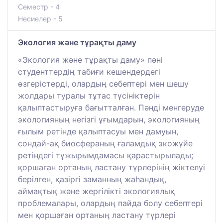
Семестр - 4
Несиелер - 5
Экология және тұрақты даму
«Экология және тұрақты даму» пәні
студенттердің табиғи кешендердегі
өзгерістерді, олардың себептері мен шешу
жолдары туралы тұтас түсініктерін
қалыптастыруға бағытталған. Пәнді менгеруде
экологияның негізгі ұғымдарын, экологияның
ғылым ретінде қалыптасуы мен дамуын,
сондай-ақ биосфераның ғаламдық экожүйе
ретіндегі тұжырымдамасы қарастырылады;
қоршаған ортаның ластану түрлерінің жіктелуі
берілген, қазіргі заманның жаһандық,
аймақтық және жергілікті экологиялық
проблемалары, олардың пайда болу себептері
мен қоршаған ортаның ластану түрлері