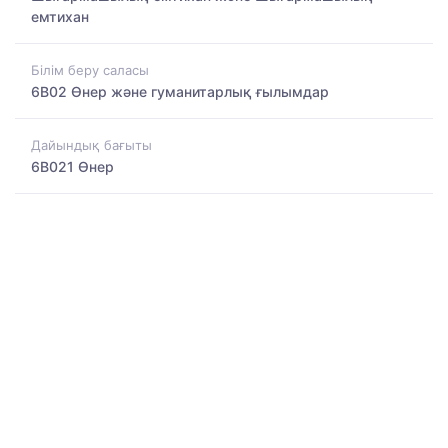
емтихан
Білім беру саласы
6B02 Өнер және гуманитарлық ғылымдар
Дайындық бағыты
6B021 Өнер