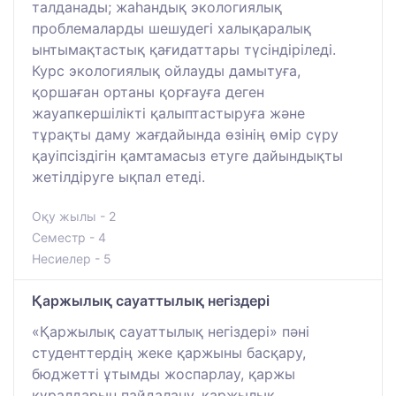
талданады; жаһандық экологиялық
проблемаларды шешудегі халықаралық
ынтымақтастық қағидаттары түсіндіріледі.
Курс экологиялық ойлауды дамытуға,
қоршаған ортаны қорғауға деген
жауапкершілікті қалыптастыруға және
тұрақты даму жағдайында өзінің өмір сүру
қауіпсіздігін қамтамасыз етуге дайындықты
жетілдіруге ықпал етеді.
Оқу жылы - 2
Семестр - 4
Несиелер - 5
Қаржылық сауаттылық негіздері
«Қаржылық сауаттылық негіздері» пәні
студенттердің жеке қаржыны басқару,
бюджетті ұтымды жоспарлау, қаржы
құралдарын пайдалану, қаржылық