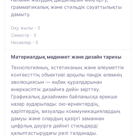
грамматикалық және стильдік сауаттылықты
дамыту.
Оқу жылы - 3
Семестр - 5
Несиелер - 5
Материалдық мәдениет және дизайн тарихы
Технологияның, эстетиканың және әлеуметтік
контексттің объективі арқылы пәндік әлемнің
эволюциясын — еңбек құралдарынан
өнеркәсіптік дизайнға дейін зерттеу.
Графикалық дизайнмен байланысқа ерекше
назар аударылады: ою-өрнектердің,
қаріптердің, визуалды коммуникациялардың
дамуы және олардың қазіргі заманнан
цифрлық дәуірге дейінгі стильдерді
қалыптастырудағы рөлі талданады.