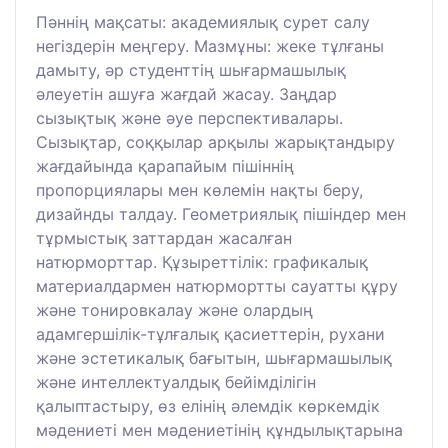
Пәннің мақсаты: академиялық сурет салу
негіздерін меңгеру. Мазмұны: жеке тұлғаны
дамыту, әр студенттің шығармашылық
әлеуетін ашуға жағдай жасау. Заңдар
сызықтық және әуе перспективалары.
Сызықтар, соққылар арқылы жарықтандыру
жағдайында қарапайым пішіннің
пропорциялары мен көлемін нақты беру,
дизайнды талдау. Геометриялық пішіндер мен
тұрмыстық заттардан жасалған
натюрморттар. Құзыреттілік: графикалық
материалдармен натюрмортты сауатты құру
және тонировкалау және олардың
адамгершілік-тұлғалық қасиеттерін, рухани
және эстетикалық бағытын, шығармашылық
және интеллектуалдық бейімділігін
қалыптастыру, өз елінің әлемдік көркемдік
мәдениеті мен мәдениетінің құндылықтарына