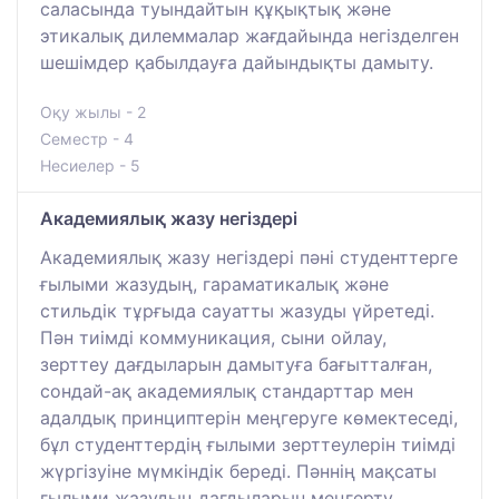
саласында туындайтын құқықтық және
этикалық дилеммалар жағдайында негізделген
шешімдер қабылдауға дайындықты дамыту.
Оқу жылы - 2
Семестр - 4
Несиелер - 5
Академиялық жазу негіздері
Академиялық жазу негіздері пәні студенттерге
ғылыми жазудың, гараматикалық және
стильдік тұрғыда сауатты жазуды үйретеді.
Пән тиімді коммуникация, сыни ойлау,
зерттеу дағдыларын дамытуға бағытталған,
сондай-ақ академиялық стандарттар мен
адалдық принциптерін меңгеруге көмектеседі,
бұл студенттердің ғылыми зерттеулерін тиімді
жүргізуіне мүмкіндік береді. Пәннің мақсаты
ғылыми жазудың дағдыларын меңгерту,