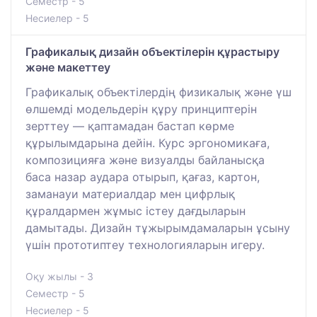
Семестр - 5
Несиелер - 5
Графикалық дизайн объектілерін құрастыру
және макеттеу
Графикалық объектілердің физикалық және үш
өлшемді модельдерін құру принциптерін
зерттеу — қаптамадан бастап көрме
құрылымдарына дейін. Курс эргономикаға,
композицияға және визуалды байланысқа
баса назар аудара отырып, қағаз, картон,
заманауи материалдар мен цифрлық
құралдармен жұмыс істеу дағдыларын
дамытады. Дизайн тұжырымдамаларын ұсыну
үшін прототиптеу технологияларын игеру.
Оқу жылы - 3
Семестр - 5
Несиелер - 5