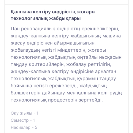
Қалпына келтіру өндірістің жоғары
технологиялық жабдықтары
Пән реновациялық өндірістің ерекшеліктерін,
жөндеу-қалпына келтіру жабдығының машина
жасау өндірісінен айырмашылығын,
жобалаудың негізгі міндеттерін, жоғары
технологиялық жабдықтың оңтайлы нұсқасын
таңдау критерийлерін, жобалау реттілігін,
жөндеу-қалпына келтіру өндірісіне арналған
технологиялық жабдықтың құрамын таңдау
бойынша негізгі ережелерді, жабдықтың
бөлшектерін дайындау мен қалпына келтірудің
технологиялық процестерін зерттейді.
Оқу жылы - 1
Семестр - 1
Несиелер - 5