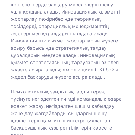
контексттерде басқару мәселелерін шешу
үшін қолдана алады. Инновациялық қызметті
жоспарлау тәжірибесінде теориялық
тәсілдерді, операциялық менеджменттің
әдістері мен құралдарын қолдана алады.
Инновациялық қызмет жоспарларын жүзеге
асыру барысында стратегиялық талдау
құралдарын меңгере алады; инновациялық
қызмет стратегиясының тарауларын әзірлеп
жүзеге асыра алады; өмірлік цикл (ТК) бойы
жедел басқаруды жүзеге асыра алады.
Психологиялық заңдылықтарды терең
түсінуге негізделген тиімді командалық өзара
әрекет жасау, негізделген шешім қабылдау
және дау жағдайларды сындарлы шешу
қабілеттерін қамтитын интеграцияланған
басқарушылық құзыреттіліктерін көрсете