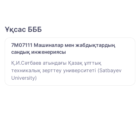
Ұқсас БББ
7M07111 Машиналар мен жабдықтардың
сандық инженериясы
Қ.И.Сәтбаев атындағы Қазақ ұлттық
техникалық зерттеу университеті (Satbayev
University)