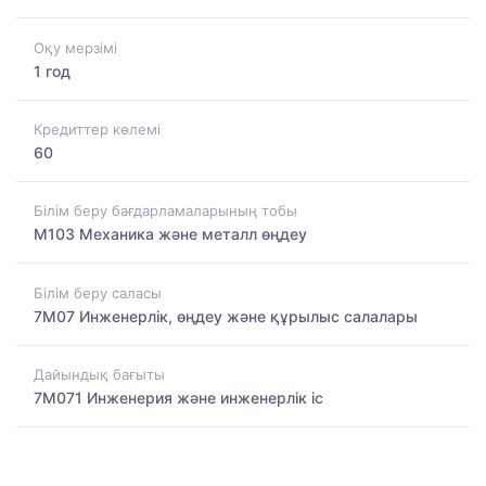
Оқу мерзімі
1 год
Кредиттер көлемі
60
Білім беру бағдарламаларының тобы
M103 Механика және металл өңдеу
Білім беру саласы
7M07 Инженерлік, өңдеу және құрылыс салалары
Дайындық бағыты
7M071 Инженерия және инженерлік іс