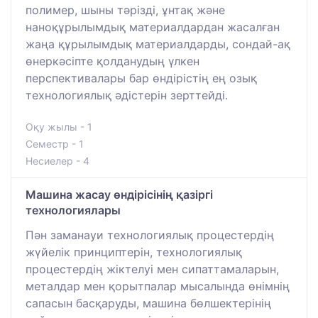
полимер, шыны тәрізді, ұнтақ және
наноқұрылымдық материалдардан жасалған
жаңа құрылымдық материалдарды, сондай-ақ
өнеркәсіпте қолданудың үлкен
перспективалары бар өндірістің ең озық
технологиялық әдістерін зерттейді.
Оқу жылы - 1
Семестр - 1
Несиелер - 4
Машина жасау өндірісінің қазіргі
технологиялары
Пән заманауи технологиялық процестердің
жүйелік принциптерін, технологиялық
процестердің жіктелуі мен сипаттамаларын,
металдар мен қорытпалар мысалында өнімнің
сапасын басқаруды, машина бөлшектерінің