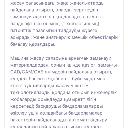
жасау саласындағы жаңа жаңалықтарды
пайдалана отырып, оларды зерттеудің
заманауи әдістерін қолданады; патенттік
ландшафт пен өнімнің (технологияның)
патенттік тазалығын талдауды жүзеге
асырады; және зияткерлік меншік объектілерін
бағалау құралдары.
Машина жасау саласына арналған заманауи
материалдардан, соның ішінде қазіргі заманғы
CAD/CAM/CAE өнімдерін пайдалана отырып,
күрделі бәсекеге қабілетті бұйымдар мен
конструкцияларды жасау үшін IT-
технологияларды қолдана отырып инженерлік
жобаларды орындауда құзыреттілігін
көрсетеді; басқарушы бағдарламаларды
әзірлеу үшін қолданбалы бағдарламалар
пакеттерін пайдаланады; автоматтандыру
құралдарын пайдалана отырып, күрделі