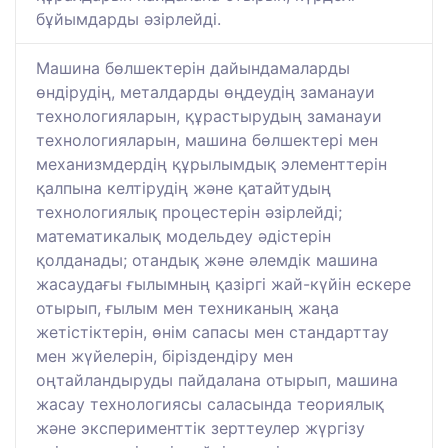
бұйымдарды әзірлейді.
Машина бөлшектерін дайындамаларды
өндірудің, металдарды өңдеудің заманауи
технологияларын, құрастырудың заманауи
технологияларын, машина бөлшектері мен
механизмдердің құрылымдық элементтерін
қалпына келтірудің және қатайтудың
технологиялық процестерін әзірлейді;
математикалық модельдеу әдістерін
қолданады; отандық және әлемдік машина
жасаудағы ғылымның қазіргі жай-күйін ескере
отырып, ғылым мен техниканың жаңа
жетістіктерін, өнім сапасы мен стандарттау
мен жүйелерін, біріздендіру мен
оңтайландыруды пайдалана отырып, машина
жасау технологиясы саласында теориялық
және эксперименттік зерттеулер жүргізу