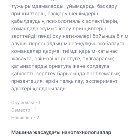
тұжырымдамаларды, ұйымдарды басқару
принциптерін, басқару шешімдерін
қабылдаудың психологиялық аспектілерін,
командада жұмыс істеу принциптерін
зерттейді; пәнді оқу нәтижелері бойынша білім
алушы персоналдың мінез-құлқын жобалауға,
командалар құруға, тиімді қарым-қатынас
жасауға, өзін-өзі көрсетуге, тұлғааралық
қатынастарды орнатуға және қолдауға
қабілетті; зерттеу барысында проблемалық
презентация, еркін талқылау, эксперимент
әдістері қолданылады.
Оқу жылы - 1
Семестр - 1
Несиелер - 2
Машина жасаудағы нанотехнологиялар