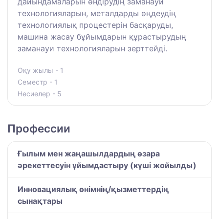
дайындамаларын өндірудің заманауи
технологияларын, металдарды өңдеудің
технологиялық процестерін басқаруды,
машина жасау бұйымдарын құрастырудың
заманауи технологияларын зерттейді.
Оқу жылы - 1
Семестр - 1
Несиелер - 5
Профессии
Ғылым мен жаңашылдардың өзара
әрекеттесуін ұйымдастыру (күші жойылды)
Инновациялық өнімнің/қызметтердің
сынақтары