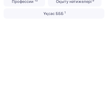
10
9
Профессии
Оқыту нәтижелері
1
Ұқсас БББ