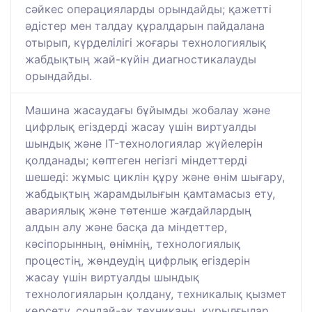
сәйкес операцияларды орындайды; қажетті
әдістер мен талдау құралдарын пайдалана
отырып, күрделілігі жоғары технологиялық
жабдықтың жай-күйін диагностикалауды
орындайды.
Машина жасаудағы бұйымды жобалау және
цифрлық егіздерді жасау үшін виртуалды
шындық және IT-технологиялар жүйелерін
қолданады; көптеген негізгі міндеттерді
шешеді: жұмыс циклін құру және өнім шығару,
жабдықтың жарамдылығын қамтамасыз ету,
авариялық және төтенше жағдайлардың
алдын алу және басқа да міндеттер,
кәсіпорынның, өнімнің, технологиялық
процестің, жөндеудің цифрлық егіздерін
жасау үшін виртуалды шындық
технологияларын қолдану, техникалық қызмет
көрсету, сондай-ақ техниканы, құрылғылар