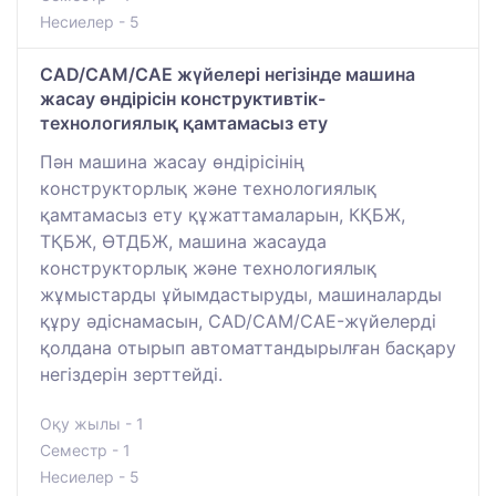
Несиелер - 5
САD/САМ/CAE жүйелері негізінде машина
жасау өндірісін конструктивтік-
технологиялық қамтамасыз ету
Пән машина жасау өндірісінің
конструкторлық және технологиялық
қамтамасыз ету құжаттамаларын, КҚБЖ,
ТҚБЖ, ӨТДБЖ, машина жасауда
конструкторлық және технологиялық
жұмыстарды ұйымдастыруды, машиналарды
құру әдіснамасын, CAD/CAM/CAE-жүйелерді
қолдана отырып автоматтандырылған басқару
негіздерін зерттейді.
Оқу жылы - 1
Семестр - 1
Несиелер - 5