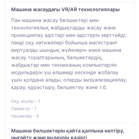
Машина жасаудағы VR/AR технологиялары
Пән машина жасау бөлшектері мен
технологиялық жабдықтарды жасау және
проекциялау әдістері мен әдістерін зерттейді;
пәнді оқу нәтижелері бойынша магистрант
виртуалды шындық жүйелерін жеке машина
жасау тораптарының, бөлшектердің,
жабдықтар мен техниканың компьютерлік
модельдерін үш өлшемді кескінде жобалау
үшін қолдана алады, оларды визуализациялау,
қарау, құрастыру, бөлшектеу және т.б.
Оқу жылы - 1
Семестр - 1
Несиелер - 5
Машина бөлшектерін қайта қалпына келтіру,
нығайту және өңдеудің қазіргі