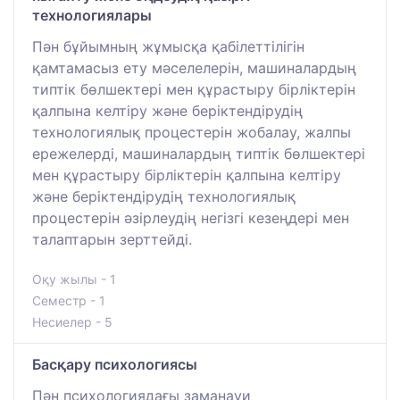
технологиялары
Пән бұйымның жұмысқа қабілеттілігін
қамтамасыз ету мәселелерін, машиналардың
типтік бөлшектері мен құрастыру бірліктерін
қалпына келтіру және беріктендірудің
технологиялық процестерін жобалау, жалпы
ережелерді, машиналардың типтік бөлшектері
мен құрастыру бірліктерін қалпына келтіру
және беріктендірудің технологиялық
процестерін әзірлеудің негізгі кезеңдері мен
талаптарын зерттейді.
Оқу жылы - 1
Семестр - 1
Несиелер - 5
Басқару психологиясы
Пән психологиядағы заманауи