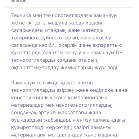
алады.
Техника мен технологиялардағы заманауи
жетістіктерге, машина жасау кешені
саласындағы отандық және шетелдік
тәжірибеге сүйене отырып, өзінің кәсіби
саласында кәсіби, іскерлік және ақпараттық
құжаттарды сауатты жазу үшін заманауи IT-
технологияларды қолдана отырып,
ақпараттық-талдау жұмыстарын жүргізеді.
Заманауи ғылымды қажетсінетін
технологияларды әзірлеу және өндіріске жаңа
конструкциялық және композициялық
материалдар мен нанотехнологияларды,
сондай-ақ әртүрлі мақсаттағы жаңа
буындардың жабындарын енгізу саласындағы
құзыреттерді көрсетеді; қазіргі заманғы
материалтану, металл өңдеу және машина