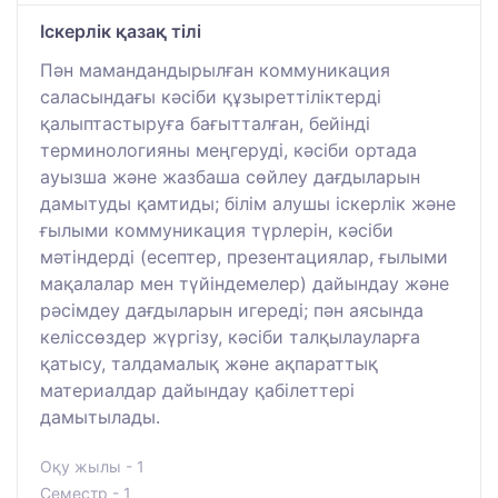
Іскерлік қазақ тілі
Пән мамандандырылған коммуникация
саласындағы кәсіби құзыреттіліктерді
қалыптастыруға бағытталған, бейінді
терминологияны меңгеруді, кәсіби ортада
ауызша және жазбаша сөйлеу дағдыларын
дамытуды қамтиды; білім алушы іскерлік және
ғылыми коммуникация түрлерін, кәсіби
мәтіндерді (есептер, презентациялар, ғылыми
мақалалар мен түйіндемелер) дайындау және
рәсімдеу дағдыларын игереді; пән аясында
келіссөздер жүргізу, кәсіби талқылауларға
қатысу, талдамалық және ақпараттық
материалдар дайындау қабілеттері
дамытылады.
Оқу жылы - 1
Семестр - 1