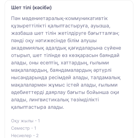
Шет тілі (кәсіби)
Пән мәдениетаралық-коммуникативтік
құзыреттілікті қалыптастыруға, ауызша,
жазбаша шет тілін жетілдіруге бағытталған;
пәнді оқу нәтижесінде білім алушы
академиялық адалдық қағидаларына сүйене
отырып, шет тілінде өз көзқарасын баяндай
алады, оны есептің, хаттардың, ғылыми
мақалалардың, баяндамалардың әртүрлі
нысандарында ресімдей алады, талдамалық
мақалалармен жұмыс істей алады, ғылыми
әдебиеттерді даярлау бағыты бойынша оқи
алады, лингвистикалық төзімділікті
қалыптастыра алады.
Оқу жылы - 1
Семестр - 1
Несиелер - 2