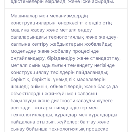
әдістемелерін әзірлейді және іске асырады.
Машиналар мен механизмдердің
конструкцияларын, өнеркәсіптік өндірістің
машина жасау және металл өңдеу
салаларындағы технологиялық және жөндеу-
қалпына келтіру жабдықтарын жобалайды;
модельдеу және жобалау процесінде
оңтайландыру, біріздендіру және стандарттау,
металл сыйымдылығын төмендету негізінде
конструкциялау тәсілдерін пайдаланады;
беріктік, беріктік, үнемділік мәселелерін
шешеді; өнімнің, объектілердің және басқа да
объектілердің жай-күйі мен сапасын
бақылауды және диагностикалауды жүзеге
асырады. жоғары тиімді әдістер мен
технологияларды, құралдар мен құралдарды
пайдалана отырып, жүйелер; баптау және
сынау бойынша технологиялық процеске