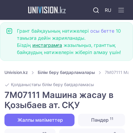
RU
Грант байқауының нәтижелері
осы бетте
10
тамызға дейін жарияланады.
Біздің
инстаграмға
жазылыңыз, гранттық
байқаудың нәтижелерін жіберіп алмау үшін!
Univision.kz
Білім беру бағдарламалары
7M07111 Маши
Қолданыстағы білім беру бағдарламасы
7M07111 Машина жасау в
Қозыбаев ат. СҚУ
11
Жалпы мәліметтер
Пәндер