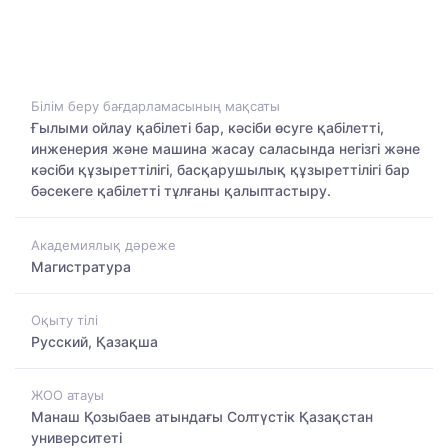
Білім беру бағдарламасының мақсаты
Ғылыми ойлау қабілеті бар, кәсіби өсуге қабілетті,
инженерия және машина жасау саласында негізгі және
кәсіби құзыреттілігі, басқарушылық құзыреттілігі бар
бәсекеге қабілетті тұлғаны қалыптастыру.
Академиялық дәреже
Магистратура
Оқыту тілі
Русский, Қазақша
ЖОО атауы
Манаш Қозыбаев атындағы Солтүстік Қазақстан
университеті