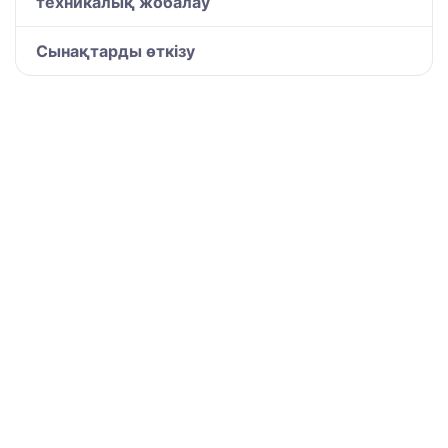
техникалық жобалау
Сынақтарды өткізу