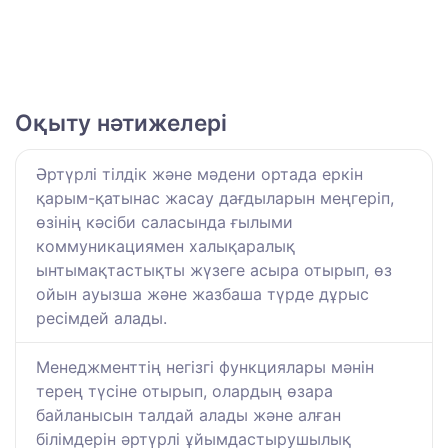
Оқыту нәтижелері
Әртүрлі тілдік және мәдени ортада еркін
қарым-қатынас жасау дағдыларын меңгеріп,
өзінің кәсіби саласында ғылыми
коммуникациямен халықаралық
ынтымақтастықты жүзеге асыра отырып, өз
ойын ауызша және жазбаша түрде дұрыс
ресімдей алады.
Менеджменттің негізгі функциялары мәнін
терең түсіне отырып, олардың өзара
байланысын талдай алады және алған
білімдерін әртүрлі ұйымдастырушылық