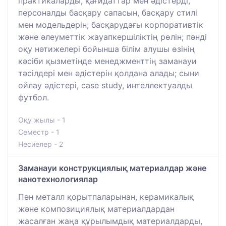
практикаларды, қағидаттар мен әдістерді,
персоналды басқару сапасын, басқару стилі
мен модельдерін; басқарудағы корпоративтік
және әлеуметтік жауапкершіліктің рөлін; пәнді
оқу нәтижелері бойынша білім алушы өзінің
кәсіби қызметінде менеджменттің заманауи
тәсілдері мен әдістерін қолдана алады; сыни
ойлау әдістері, case study, интеллектуалды
футбол.
Оқу жылы - 1
Семестр - 1
Несиелер - 2
Заманауи конструкциялық материалдар және
нанотехнологиялар
Пән металл қорытпаларынан, керамикалық
және композициялық материалдардан
жасалған жаңа құрылымдық материалдарды,