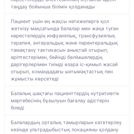
таңдау бойынша білімін қолданады
Пациент үшін ең жақсы нәтижелерге қол
жеткізу мақсатында балалар мен жаңа туған
нәрестелердің инфузиялық, трансфузиялық
терапия, энтеральдық және парентеральдық
тамақтану тактикасын анықтай отырып,
әріптестерімен, бейінді бөлімшелердің
дәрігерлерімен тиімді өзара іс-қимыл жасай
отырып, командадағы ынтымақтастық пен
жұмысты көрсетеді
Балалық шақтағы пациенттердің нутритивтік
мәртебесінің бұзылуын бағалау әдістерін
біледі
Балалардың орталық тамырларын катетерлеу
кезінде ультрадыбыстық локацияны қолдану