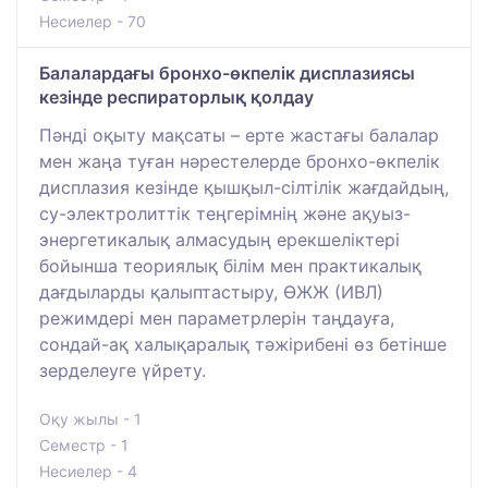
Несиелер - 70
Балалардағы бронхо-өкпелік дисплазиясы
кезінде респираторлық қолдау
Пәнді оқыту мақсаты – ерте жастағы балалар
мен жаңа туған нәрестелерде бронхо-өкпелік
дисплазия кезінде қышқыл-сілтілік жағдайдың,
су-электролиттік теңгерімнің және ақуыз-
энергетикалық алмасудың ерекшеліктері
бойынша теориялық білім мен практикалық
дағдыларды қалыптастыру, ӨЖЖ (ИВЛ)
режимдері мен параметрлерін таңдауға,
сондай-ақ халықаралық тәжірибені өз бетінше
зерделеуге үйрету.
Оқу жылы - 1
Семестр - 1
Несиелер - 4