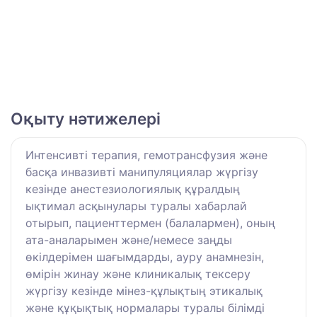
Оқыту нәтижелері
Интенсивті терапия, гемотрансфузия және
басқа инвазивті манипуляциялар жүргізу
кезінде анестезиологиялық құралдың
ықтимал асқынулары туралы хабарлай
отырып, пациенттермен (балалармен), оның
ата-аналарымен және/немесе заңды
өкілдерімен шағымдарды, ауру анамнезін,
өмірін жинау және клиникалық тексеру
жүргізу кезінде мінез-құлықтың этикалық
және құқықтық нормалары туралы білімді