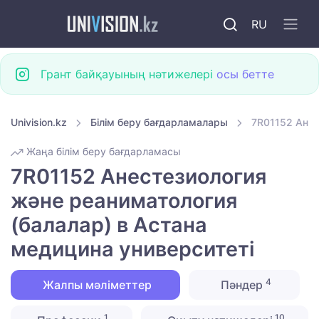
RU
Грант байқауының нәтижелері
осы бетте
Univision.kz
Білім беру бағдарламалары
7R01152 Анес
Жаңа білім беру бағдарламасы
7R01152 Анестезиология
және реаниматология
(балалар) в Астана
медицина университеті
4
Жалпы мәліметтер
Пәндер
1
10