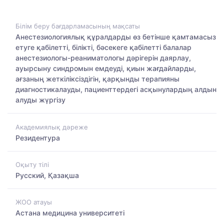
Білім беру бағдарламасының мақсаты
Анестезиологиялық құралдарды өз бетінше қамтамасыз
етуге қабілетті, білікті, бәсекеге қабілетті балалар
анестезиологы-реаниматологы дәрігерін даярлау,
ауырсыну синдромын емдеуді, қиын жағдайларды,
ағзаның жеткіліксіздігін, қарқынды терапияны
диагностикалауды, пациенттердегі асқынулардың алдын
алуды жүргізу
Академиялық дәреже
Резидентура
Оқыту тілі
Русский, Қазақша
ЖОО атауы
Астана медицина университеті