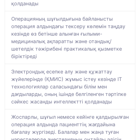
қолданады
Операцияның шұғылдығына байланысты
операция алдындағы тексеру көлемін таңдау
кезінде өз бетінше алынған ғылыми-
медициналық ақпаратты және отандық/
шетелдік тәжірибені практикалық қызметке
біріктіреді
Электрондық есепке алу және құжаттау
жүйелерінде (ҚМИС) жұмыс істеу кезінде ІТ
технологиялар саласындағы білім мен
дағдыларды, оның ішінде белгіленген тәртіпке
сәйкес жасанды интеллектті қолданады
Жоспарлы, шұғыл немесе кейінге қалдырылған
операция алдында пациенттің жағдайына
бағалау жүргізеді. Балалар мен жаңа туған
нәрестелерде анестезияның оңтайлы әдісін