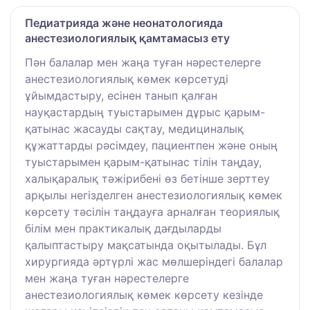
Педиатрияда және неонатологияда
анестезиологиялық қамтамасыз ету
Пән балалар мен жаңа туған нәрестелерге
анестезиологиялық көмек көрсетуді
ұйымдастыру, есінен танып қалған
науқастардың туыстарымен дұрыс қарым-
қатынас жасауды сақтау, медициналық
құжаттарды рәсімдеу, пациентпен және оның
туыстарымен қарым-қатынас тілін таңдау,
халықаралық тәжірибені өз бетінше зерттеу
арқылы негізделген анестезиологиялық көмек
көрсету тәсілін таңдауға арналған теориялық
білім мен практикалық дағдыларды
қалыптастыру мақсатында оқытылады. Бұл
хирургияда әртүрлі жас мөлшеріндегі балалар
мен жаңа туған нәрестелерге
анестезиологиялық көмек көрсету кезінде