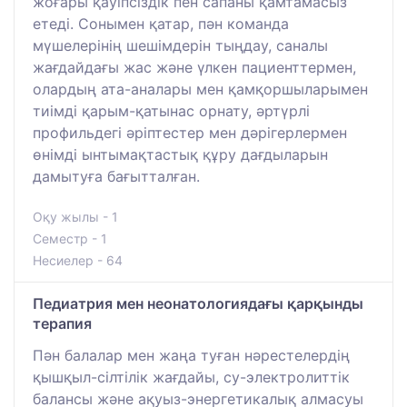
жоғары қауіпсіздік пен сапаны қамтамасыз
етеді. Сонымен қатар, пән команда
мүшелерінің шешімдерін тыңдау, саналы
жағдайдағы жас және үлкен пациенттермен,
олардың ата-аналары мен қамқоршыларымен
тиімді қарым-қатынас орнату, әртүрлі
профильдегі әріптестер мен дәрігерлермен
өнімді ынтымақтастық құру дағдыларын
дамытуға бағытталған.
Оқу жылы - 1
Семестр - 1
Несиелер - 64
Педиатрия мен неонатологиядағы қарқынды
терапия
Пән балалар мен жаңа туған нәрестелердің
қышқыл-сілтілік жағдайы, су-электролиттік
балансы және ақуыз-энергетикалық алмасуы