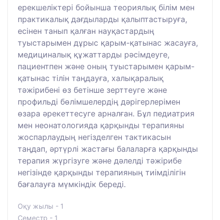
ерекшеліктері бойынша теориялық білім мен
практикалық дағдыларды қалыптастыруға,
есінен танып қалған науқастардың
туыстарымен дұрыс қарым-қатынас жасауға,
медициналық құжаттарды рәсімдеуге,
пациентпен және оның туыстарымен қарым-
қатынас тілін таңдауға, халықаралық
тәжірибені өз бетінше зерттеуге және
профильді бөлімшелердің дәрігерлерімен
өзара әрекеттесуге арналған. Бұл педиатрия
мен неонатологияда қарқынды терапияны
жоспарлаудың негізделген тактикасын
таңдап, әртүрлі жастағы балаларға қарқынды
терапия жүргізуге және дәлелді тәжірибе
негізінде қарқынды терапияның тиімділігін
бағалауға мүмкіндік береді.
Оқу жылы - 1
Семестр - 1