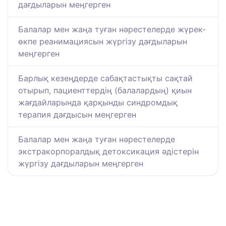
дағдыларын меңгерген
Балалар мен жаңа туған нәрестелерде жүрек-
өкпе реанимациясын жүргізу дағдыларын
меңгерген
Барлық кезеңдерде сабақтастықты сақтай
отырып, пациенттердің (балалардың) қиын
жағдайларында қарқынды синдромдық
терапия дағдысын меңгерген
Балалар мен жаңа туған нәрестелерде
экстракорпоралдық детоксикация әдістерін
жүргізу дағдыларын меңгерген