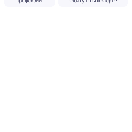
Профессии
Оқыту нәтижелері