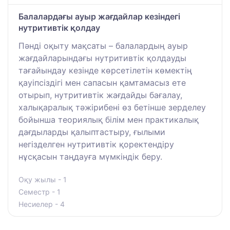
Балалардағы ауыр жағдайлар кезіндегі
нутритивтік қолдау
Пәнді оқыту мақсаты – балалардың ауыр
жағдайларындағы нутритивтік қолдауды
тағайындау кезінде көрсетілетін көмектің
қауіпсіздігі мен сапасын қамтамасыз ете
отырып, нутритивтік жағдайды бағалау,
халықаралық тәжірибені өз бетінше зерделеу
бойынша теориялық білім мен практикалық
дағдыларды қалыптастыру, ғылыми
негізделген нутритивтік қоректендіру
нұсқасын таңдауға мүмкіндік беру.
Оқу жылы - 1
Семестр - 1
Несиелер - 4